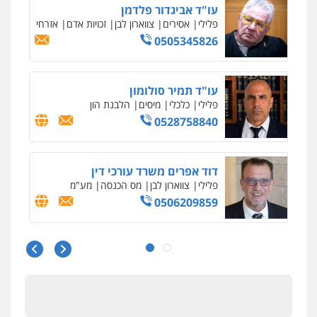
עו"ד אביגדור פלדמן
פלילי
אסירים
צווארון לבן
זכויות אדם
אזרחי
0505345826
עו"ד תמיר סולומון
פלילי
כלכלי
מיסים
הלבנת הון
0528758840
דוד אפרים משרד עורכי דין
פלילי
צווארון לבן
מס הכנסה
מע"מ
0506209859
עו"ד שרון נהרי
פלילי
צווארון לבן
כלכלי
פשיעה כלכלית
בינלאומי
הליכי הסגרה