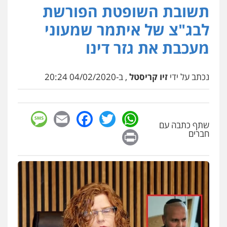
תשובת השופטת הפורשת
עו"ד (רו"ח) יואב ציוני
עבירות מס
הלבנת הון
שומות וערעורי מס
לבג"צ של איתמר שמעוני
0505430819
מעכבת את גזר דינו
עו"ד ד"ר איתן פינקלשטיין
נכתב על ידי
זיו קריסטל
, ב-04/02/2020 20:24
כלכלי
הלבנת הון
חילוט
ייעוץ לעורכי דין
0507061374
sage
Facebook
Email
WhatsApp
Twitter
מצגר ושות', חברת עורכי דין
שתף כתבה עם
Print
חברים
נדל"ן / עסקים
משפחה
תעבורה
כלכלי
הוצאה לפועל
0545402829
עורך דין תמיר אלטיט
פלילי
תעבורה
0545577862