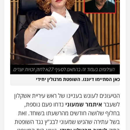
עו"ד יוסי חמצני
כלכלי
צווארון לבן
פשיעה כלכלית
עבירות
מס
הלבנת הון
0505471497
גיל דביר – משרד עורכי דין
פלילי
פשיעה כלכלית
צווארון לבן
0506217771
הצילומים בעמוד זה בהתאם לסעיף 27א לחוק זכויות יוצרים
עו"ד אביגדור פלדמן
כאן הסתיימו דיוננו. השופטת מרגולין יחידי
פלילי
אסירים
צווארון לבן
זכויות אדם
אזרחי
0505345826
הטיעונים לעונש בעניינו של ראש עיריית אשקלון
לשעבר
איתמר שמעוני
נדחו פעם נוספת,
עו"ד תמיר סולומון
בחלוף שלושה חודשים מהרשעתו בשוחד. זאת
פלילי
כלכלי
מיסים
הלבנת הון
0528758840
בשל עתירה שהגיש שמעוני לבג"ץ נגד השופטת