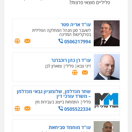
הון
פליליים מוצאי פרצות?
0504456555
עו"ד אריה פטר
לשעבר סגן מנהל המחלקה הפלילית
בפרקליטות המדינה
0506217994
ניר קידר – צלם
צילום עורכי דין
שירותים מקצועיים לעורכי
דין
עו"ד רן כהן רוכברגר
0504578527
דיני צבא
פלילי
צווארון לבן
רונן הלל – מוניטין
מחיקת כתבות מגוגל ודחיקת אזכורים
שליליים
שירותים מקצועיים לעורכי דין
שחר מנדלמן, שלומציון גבאי מנדלמן
– משרד עורכי דין
0522508109
פלילי
התמחות בייצוג בעבירות מין
0505522334
אחסון אתרים
מהירות
הגנה
גיבוי
תמיכה
שירותים
מקצועיים לעורכי דין
עו"ד מוחמד סביחאת