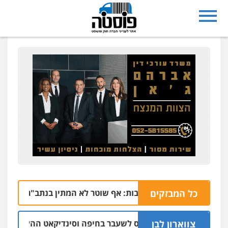
כל המבזקים
הרצח בנתיבות: אף שוטר לא המתין בנתב"ג לזכריה אדרי ש
צווארון לבן
ב אישום: יו"ר ש"ס לשעבר בחיפה וסינדיקאט ההלוואות של משפ