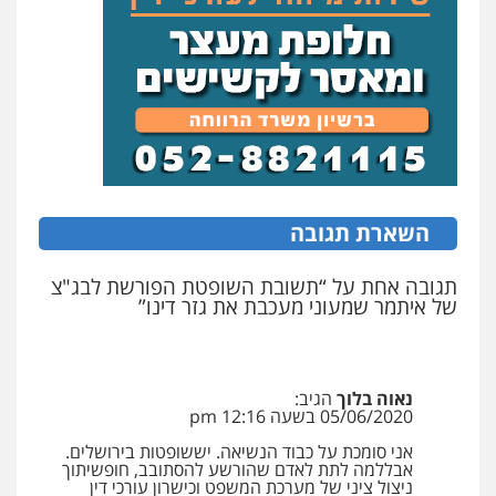
0546312410
עו"ד נעם שביט
פלילי
פשיעה חמורה
מיסים
הלבנת הון
פסיכיאטריה משפטית
0506216048
עו"ד אמיר כהן
השארת תגובה
פלילי
מעצרים וחקירות
תעבורה
0537470000
תגובה אחת על “תשובת השופטת הפורשת לבג"צ
של איתמר שמעוני מעכבת את גזר דינו”
אבי אמר משרד עורכי דין
פלילי
משפחה
אזרחי מסחרי
0502130230
נאוה בלוך
הגיב:
05/06/2020 בשעה 12:16 pm
אני סומכת על כבוד הנשיאה. יששופטות בירושלים.
אברהם שהבזי – משרד עורכי דין
אבללמה לתת לאדם שהורשע להסתובב, חופשיתוך
מיסים
כלכלי
פלילי
פשיעה כלכלית
הלבנת
ניצול ציני של מערכת המשפט וכישרון עורכי דין