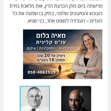
פרישתה ביום מתן הכרעת הדין, ואת מלאכת גזירת
העונש והטיעונים שלפני, בתיק בו שמעה את כל
העדים – העבירה לשופט אחר, בני שגיא.
עו"ד יניב זוסמן
פלילי
כלכלי
פשיעה חמורה
מעצרים
וחקירות
0525199949
גל דהן – משרד עורך דין פלילי
פלילי
פשיעה חמורה
סמים
מעצרים
וחקירות