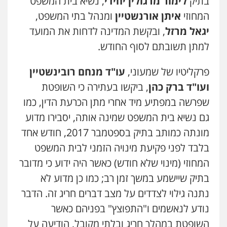
בתיק
לימור מרגולין יחידי
, נשיא בית המשפט
המחוזי
איתן אורנשטיין
ומנהל בתי המשפט,
דוד אפרים משרד עורכי דין
פלילי
צווארון לבן
מס הכנסה
מע"מ
יגאל מרזל
, ובקשת המדינה לדחות את המועד
0506209859
למתן תשובתם לסוף החודש.
פרקליטיו של שמעוני,
עו"ד מנחם רובינשטיין
ועו"ד ברק כהן
, ביקשו בעתירה כי השופטת
שפרשה במפתיע מיד אחרי מתן הכרעת הדין, כמו
גם נשיא בית המשפט שמינה אותה, יסבירו מדוע
מונתה כמותב בתיק בספטמבר 2017, חודש אחד
בלבד לפני פקיעת מינויה הזמני לבית המשפט
המחוזי (מינוי שלא חודש) כאשר היה ידוע כי מדובר
בתיק שיישמע במשך זמן רב; כמו כן מדוע לא
נתנה גילוי לצדדים על מצב דברים חריג זה. הדבר
נודע לנאשמים ו"התפוצץ" בפניהם כאשר
השופטת במהלך חריג ובלתי מקובל, הודיעה על