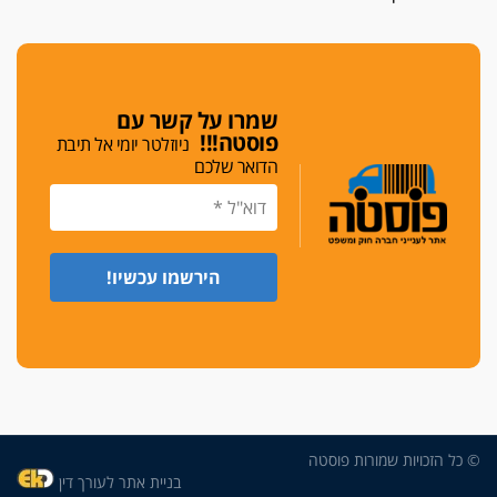
גלוק
די לאלימות
פאנל הלשכה על האלימות: "כישלון שמתחיל בחינוך
ונגמר במשטרה"
שמרו על קשר עם
פוסטה!!!
ניוזלטר יומי אל תיבת
מנכ"ל עכשיו
הדואר שלכם
בימ"ש מחוזי: החלטת עמית בכר לדחות מינוי מנכ"ל
חדש ללשכה אינה סבירה
משפחה ופוליטיקה
עו"ד גלעד מנשה ויאיר בכורו חגגו בר מצווה, שרי
הליכוד הפציצו
אתיקה בהקפאה
הקדנציה החוקית של ועדות האתיקה הסתיימה
והלשכה מצאה פתרון מאולתר
הזעקה
עשרות עורכי דין הפגינו בחיפה: "דמנו אינו הפקר,
© כל הזכויות שמורות פוסטה
דורשים הגנה וביטחון"
בניית אתר לעורך דין