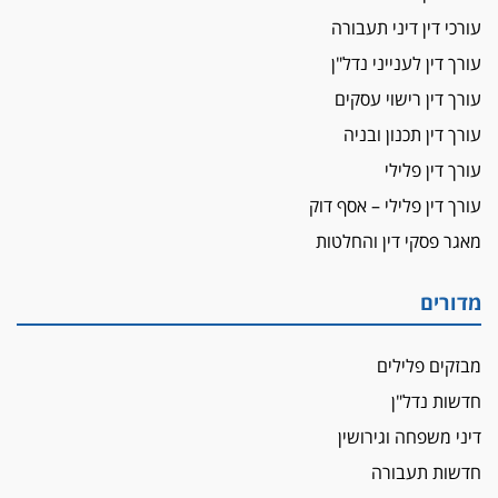
על המידתיות
ביה"ד המשמעתי ביטל השעיה לצמיתות של
עורכי דין דיני תעבורה
עורכת-דין שהביעה שמחה ב-7 באוקטובר
עורך דין לענייני נדל"ן
אשם
עורך דין רישוי עסקים
עו"ד הלל בבייב הורשע בהונאת עשרות לקוחות,
עורך דין תכנון ובניה
ההסדר: 7-9 שנות מאסר
עורך דין פלילי
דין ומקרקעין
עורך דין פלילי – אסף דוק
עורך דין ברמת השרון נחקר בחשד למרמה בעסקת
נדל"ן
מאגר פסקי דין והחלטות
"אני מכינה 5-6 ג'וינטים ביום"
תובעת משטרתית פוטרה בחשד לעישון סמים
מדורים
שנחשף בפעילות בלשים בטלגרם
לא בכל יום
מבזקים פלילים
עו"ד שרון נהרי חיתן את בנו הבכור דניאל
חדשות נדל"ן
הכנסת אישרה
דיני משפחה וגירושין
הגבלת שכר טרחה בייצוג נכי צה"ל ונפגעי פעולות
חדשות תעבורה
איבה