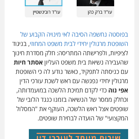
0544723840
עו"ד ברק כהן
עו"ד רובינשטיין
חנא בולוס – משרד עורכי דין
פלילי
פשיעה חמורה
צווארון לבן
נזיקין
בפוסטה נחשפה הסיבה לאי מינויה הקבוע של
0546661544
השופטת מרגולין יחידי לבית משפט המחוזי
, בניגוד
לציפיות, ולפרישתה המתריסה: חלק מסדרת חינוך
עו"ד אורי רינצקי
שהעבירה נשיאת בית משפט העליון
אסתר חיות
פלילי
כלכלי
ניהול משפטים
עם כניסתה לתפקיד, כאשר נודע לה כי השופטת
0506216813
מרגולין יחידי נפגשה עם ראש לשכת עורכי הדין
אפי נוה
כדי לקדם תמיכת הלשכה במועמדותה,
עדי כרמלי – חברת עו"ד
וכחלק ממסר של הנשיאה בזמנו כנגד הלובי של
פלילי
כלכלי
עורכי דין לענייני אסירים
0525060666
שופטים אצל ראש הלשכה, העוקף את "המסלול
המקצועי" של הועדה לבחירת שופטים.
אילן כץ – משרד עורכי דין
משפט פלילי
ייצוג שוטרים וסוהרים
חיילים
ועדות חקירה