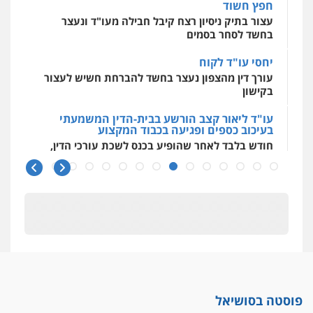
חפץ חשוד
גל דהן – משרד עורך דין פלילי
פלילי
פשיעה חמורה
סמים
מעצרים
עצור בתיק ניסיון רצח קיבל חבילה מעו"ד ונעצר
וחקירות
בחשד לסחר בסמים
0544723840
יחסי עו"ד לקוח
עורך דין מהצפון נעצר בחשד להברחת חשיש לעצור
חנא בולוס – משרד עורכי דין
בקישון
פלילי
פשיעה חמורה
צווארון לבן
נזיקין
עו"ד ליאור קצב הורשע בבית-הדין המשמעתי
0546661544
בעיכוב כספים ופגיעה בכבוד המקצוע
חודש בלבד לאחר שהופיע בכנס לשכת עורכי הדין,
קצב הורשע
עו"ד אורי רינצקי
פלילי
כלכלי
ניהול משפטים
10 מיליון
0506216813
עורך-דין חשוד בהעלמת הכנסות והתחמקות ממס
רכישה
קטינים בסביבה מנוכרת
עדי כרמלי – חברת עו"ד
"ניכור הורי מכת מדינה": איך מתמודדים עם
פלילי
כלכלי
עורכי דין לענייני אסירים
ההשלכות ההרסניות של התופעה?
0525060666
פוסטה בסושיאל
אלה המינויים