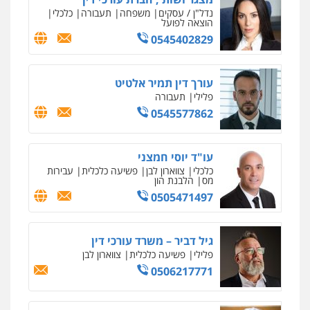
נדל"ן / עסקים
משפחה
תעבורה
כלכלי
הוצאה לפועל
0545402829
עורך דין תמיר אלטיט
פלילי
תעבורה
0545577862
עו"ד יוסי חמצני
כלכלי
צווארון לבן
פשיעה כלכלית
עבירות
מס
הלבנת הון
0505471497
גיל דביר – משרד עורכי דין
פלילי
פשיעה כלכלית
צווארון לבן
0506217771