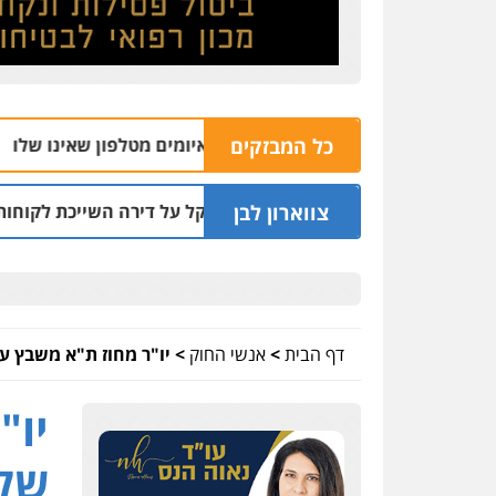
כל המבזקים
הצה
04.08 | 16:32
צווארון לבן
עקץ שני מיליון שקל על דירה השייכת לקוחותיו
03.08 | 19:52
דף הבית
>
אנשי החוק
>
יו"ר מחוז ת"א משבץ עו
יו"
שלו