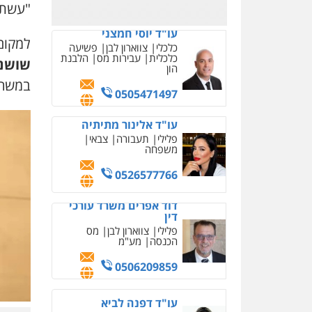
"עשתה
עו"ד יוסי חמצני
למקום
כלכלי
צווארון לבן
פשיעה
כלכלית
עבירות מס
הלבנת
שושנ
הון
במשרד
0505471497
עו"ד אלינור מתיתיה
פלילי
תעבורה
צבאי
משפחה
0526577766
דוד אפרים משרד עורכי
דין
פלילי
צווארון לבן
מס
הכנסה
מע"מ
0506209859
עו"ד דפנה לביא