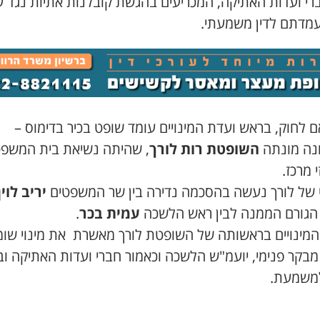
רי ועדות האתיקה, המכריעים בהגשת קובלנות אתיות נגד עו
העמדתם לדין משמעתי.
 לחוק, בראש ועדת המינויים עומד שופט בכיר בדימוס –
נה מונתה
השופטת רות לורך
, שהיתה נשיאת בית המשפ
 מרכז.
י של לורך נעשה בהסכמה נדירה בין שר המשפטים
יריב לוין
הגורם הממנה לבין ראש הלשכה
עמית בכר
.
המינויים בראשותה של השופטת לורך מאשרת את מינוי שומ
מבקר פנימי, יועמ"ש הלשכה וכאמור חברי ועדות האתיקה וב
למשמעת.