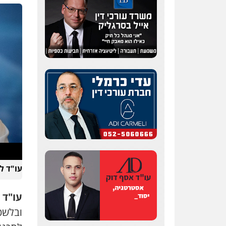
עו"ד לי
עו"ד 
ובלשכת