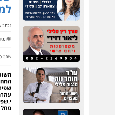
למ
נכתב על
תגיו
שתף כת
השופט
המחוז
שפירא
עוזרת
י.שפי
מחלו