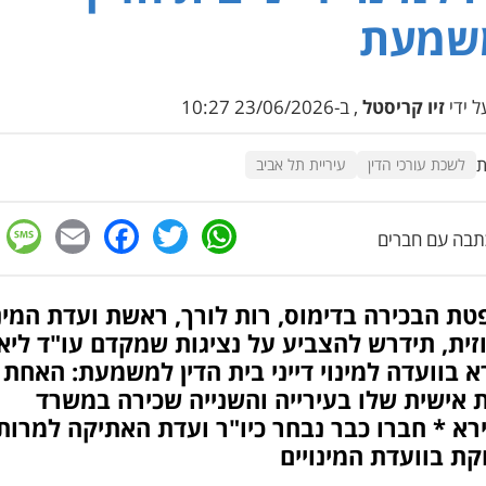
שמעת
 ידי
זיו קריסטל
, ב-23/06/2026 10:27
ת
לשכת עורכי הדין
עיריית תל אביב
e
cebook
mail
WhatsApp
Twitter
בה עם חברים
ת הבכירה בדימוס, רות לורך, ראשת ועדת המינו
ית, תידרש להצביע על נציגות שמקדם עו"ד ליא
 בוועדה למינוי דייני בית הדין למשמעת: האחת
 אישית שלו בעירייה והשנייה שכירה במשרד
רא * חברו כבר נבחר כיו"ר ועדת האתיקה למרות
קת בוועדת המינויים