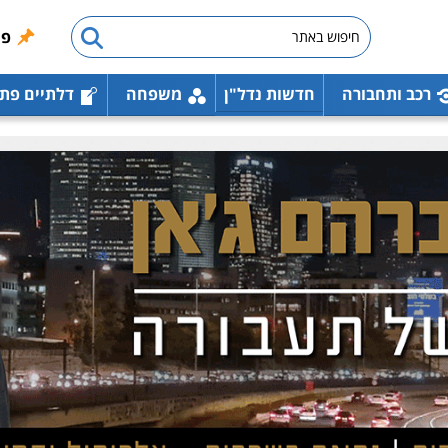
פו
רכב ותחבורה
חדשות נדל"ן
משפחה
דלתיים פת