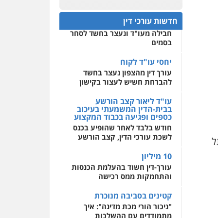
עבירות מס
הלבנת הון
חפץ חשוד
שומות וערעורי מס
0522508109
חדשות עורכי דין
עצור בתיק ניסיון רצח קיבל
0505430819
חבילה מעו"ד ונעצר בחשד לסחר
אחסון אתרים
בסמים
מהירות
הגנה
גיבוי
מצגר ושות', חברת עורכי
תמיכה
שירותים מקצועיים
דין
לעורכי דין
יחסי עו"ד לקוח
נדל"ן / עסקים
משפחה
עורך דין מהצפון נעצר בחשד
תעבורה
כלכלי
הוצאה
להברחת חשיש לעצור בקישון
לפועל
מרכז התחלה חדשה
אסירים
עבירות מין
עו"ד ליאור קצב הורשע
0545402829
שירותים מקצועיים לעורכי
בבית-הדין המשמעתי בעיכוב
עו"ד בן ממן
דין
כספים ופגיעה בכבוד המקצוע
פלילי
אסירים
חקירות
חודש בלבד לאחר שהופיע בכנס
ומעצרים
סייבר
ניהול
0544500346
לשכת עורכי הדין, קצב הורשע
ל
משברים פליליים
10 מיליון
0506355388
עורך-דין חשוד בהעלמת הכנסות
והתחמקות ממס רכישה
עו"ד דרוויש נאשף
פלילי
פשיעה חמורה
זכויות
קטינים בסביבה מנוכרת
אדם
"ניכור הורי מכת מדינה": איך
0527448141
מתמודדים עם ההשלכות