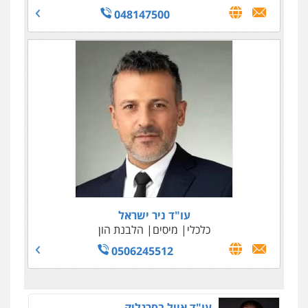
048147500
עו"ד ניר ישראל
כלכלי
מיסים
הלבנת הון
0506245512
עו"ד אייל בסרגליק