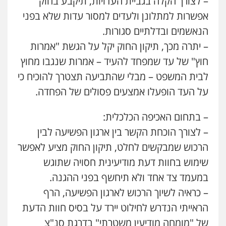
– לצורך הקלה בגביית העדויות, תיקבע בחוק
אפשרות למתלונן ולעדים למסור עדות שלא בפני
הנאשמים ובדלתיים סגורות.
– יתרה מכך, תיקון החוק יקל על הגשת "אמרות
חוץ" של עד שמפחד להעיד – אמרות שנגבו מחוץ
לבית המשפט – מבלי שהתביעה תצטרך להוכיח כי
על העד הופעלו אמצעים פסולים של הפחדה.
– בתחום האכיפה הכלכלית:
– לצורך הוכחת הקשר בין ארגון הפשיעה לבין
הרכוש שמבקשים לחלט, תיקון החוק מציע לאפשר
שימוש בחוות דעת מודיעינית חסויה שתוגש
במעמד צד אחד ולא תיחשף בפני ההגנה.
– כראיה לשיוך הרכוש לארגון הפשיעה, הרף
הראייתי הנדרש לחילוט יירד על בסיס חוות הדעת
של "מומחה מודיעין משטרתי" בדרגת סנ"צ