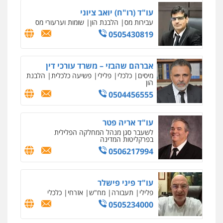
עו"ד (רו"ח) יואב ציוני
עבירות מס
הלבנת הון
שומות וערעורי מס
0505430819
אברהם שהבזי – משרד עורכי דין
מיסים
כלכלי
פלילי
פשיעה כלכלית
הלבנת
הון
0504456555
עו"ד אריה פטר
לשעבר סגן מנהל המחלקה הפלילית
בפרקליטות המדינה
0506217994
עו"ד פיני פישלר
פלילי
תעבורה
מח"ש
אזרחי
כלכלי
0505234000