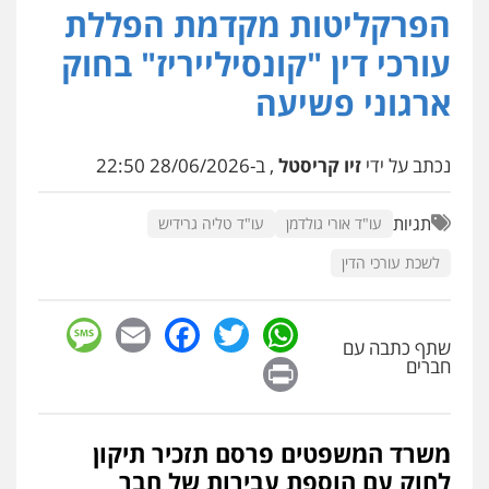
הפרקליטות מקדמת הפללת
עורכי דין "קונסילייריז" בחוק
ארגוני פשיעה
נכתב על ידי
זיו קריסטל
, ב-28/06/2026 22:50
תגיות
עו"ד אורי גולדמן
עו"ד טליה גרידיש
לשכת עורכי הדין
sage
Facebook
Email
WhatsApp
Twitter
שתף כתבה עם
Print
חברים
משרד המשפטים פרסם תזכיר תיקון
לחוק עם הוספת עבירות של חבר