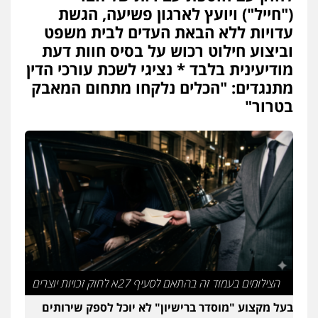
("חייל") ויועץ לארגון פשיעה, הגשת
עדויות ללא הבאת העדים לבית משפט
וביצוע חילוט רכוש על בסיס חוות דעת
מודיעינית בלבד * נציגי לשכת עורכי הדין
מתנגדים: "הכלים נלקחו מתחום המאבק
בטרור"
הצילומים בעמוד זה בהתאם לסעיף 27א לחוק זכויות יוצרים
בעל מקצוע "מוסדר ברישיון" לא יוכל לספק שירותים