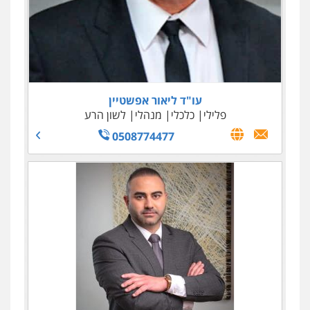
עו"ד שילה ענבר
פלילי
כלכלי
מיסים
הלבנת הון
ייעוץ לעורכי דין
0506216097
עו"ד ליאור אפשטיין
פלילי
כלכלי
מנהלי
לשון הרע
0508774477