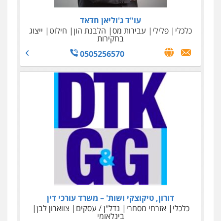
עו"ד שאדי סרוג'י
עו"ד ג'וליאן חדאד
כלכלי
פלילי
פלילי
תעבורה
צבאי
עבירות מס
הלבנת הון
חילוט
עורכי דין לענייני אסירים
ייצוג
בחקירות
0525450255
0505256570
עו"ד נאוה הנס
דורון, טיקוצקי ושות' – משרד עורכי דין
כלכלי
מיסים - פלילי ואזרחי
הלבנת הון
כלכלי
אזרחי מסחרי
נדל"ן / עסקים
צווארון לבן
0506209589
בינלאומי