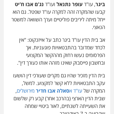
ביגר
, עו"ד
עופר נתנאל
ועו"ד
נג'ם אבו ח'יט
קבעו שהמקרה זהה למקרה עו"ד שפטל. גם הוא
ייחל מיתה ליריבים פוליטיים וערך השוואה למשטר
הנאצי.
אב בית הדין עו"ד ביגר כתב על אייזנקוט: "אין
לכחד שמדובר בהתבטאויות פוגעניות. אך
הפרסומים נעשו רחוק מההקשר המקצועי
ובחשבון פייסבוק שאינו מזהה אותו כעורך דין".
בית הדין מזכיר שהיו גם מקרים שעורכי דין הושעו
עקב התבטאויות ללא קשר למקצוע. למשל,
המקרה של
עו"ד א
סאלה אבו חדיר
מירושלים
,
שבית הדין הארצי (בהרכב אחר) קבע רק שלשום
את השעייתה לשנתיים, לאור ביטויי שמחה
שהביעה ב-7 באוקטובר.