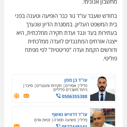
מחשבון אנונימי.
בחודש שעבר עו"ד גור כבר הופיעה וטענה בפני
עו"ד (רו"ח) יואב ציוני
עבירות מס
הלבנת הון
שומות וערעורי מס
בית המשפט העליון. במסגרת הדיון שנערך
0505430819
בעתירות בעד ונגד ועדת חקירה ממלכתית, היא
ייצגה אזרחים המתנגדים לועדה ממלכתית
מצגר ושות', חברת עורכי דין
ודורשים הקמת ועדה "פריטטית" לפי מפתח
נדל"ן / עסקים
משפחה
תעבורה
כלכלי
הוצאה לפועל
פוליטי.
0545402829
עו"ד בן ממן
פלילי
אסירים
חקירות ומעצרים
סייבר
ניהול משברים פליליים
0506355388
עו"ד דרוויש נאשף
פלילי
פשיעה חמורה
זכויות אדם
0527448141