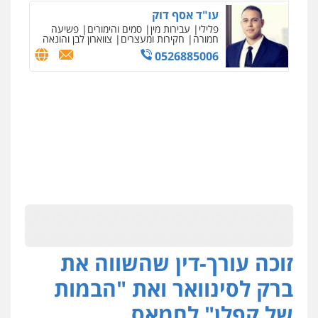
עו"ד אסף דוק
פלילי
עבירות מין
סמים והימורים
פשיעה
חמורה
חקירות ומעצרים
צווארון לבן והונאה
0526885006
זוכה עורך-דין שהשווה את
ברק לסינוואר ואת "הבמות
של קפלן" לחמאס