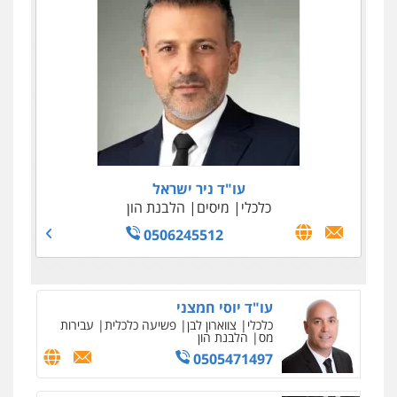
עו"ד טליה גרידיש
פלילי
כלכלי
צבאי
עורכי דין לענייני אסירים
0523307111
עו"ד שאדי סרוג'י
פלילי
תעבורה
צבאי
עורכי דין לענייני אסירים
עו"ד ניר ישראל
0525450255
כלכלי
מיסים
הלבנת הון
0506245512
עו"ד יוסי חמצני
כלכלי
צווארון לבן
פשיעה כלכלית
עבירות
מס
הלבנת הון
0505471497