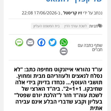
נכתב על ידי
זיו קריסטל
, ב-17/06/2026 22:08
תגיות
לשכת עורכי הדין
בית המשפט העליון
sage
Facebook
Email
WhatsApp
Twitter
שתף כתבה עם
Print
חברים
עו"ד נהוראי אייזנקוט מחיפה כתב: "לא
נסלח לנאצים ולעוזריהם מבית ומחוץ.
תושבי העוטף… נכחדו בדיוק בידי אלה
שחיבקו. 1+1=2". ביה"ד הארצי של
לשכת עוה"ד חזר ל"הלכת יורם שפטל"
בעליון וקבע שדברי הבלע אינם עבירה
אתית