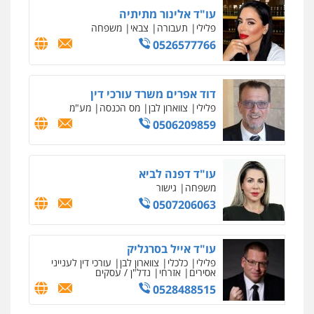
עו"ד אלינור מתיתיה
פלילי
תעבורה
צבאי
משפחה
0526577766
דוד אפרים משרד עורכי דין
פלילי
צווארון לבן
מס הכנסה
מע"מ
0506209859
עו"ד דפנה לביא
משפחה
גישור
0507206063
עו"ד אייל בסרגליק
פלילי
כלכלי
צווארון לבן
עורכי דין לענייני
אסירים
אזרחי
נדל"ן / עסקים
0528488515