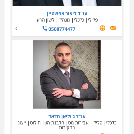
עו"ד ליאור אפשטיין
פלילי
כלכלי
מנהלי
לשון הרע
0508774477
עו"ד משה יוחאי
עו"ד שילה ענבר
עו"ד אמיר מסארווה
פלילי
פלילי
כלכלי
מיסים
פשיעה חמורה
הלבנת הון
כלכלי
צווארון לבן
ייעוץ לעורכי דין
תעבורה
פלילי
מעצרים וחקירות
עורכי דין לענייני
0506216097
0509936616
אסירים
0549722872
עו"ד ג'וליאן חדאד
כלכלי
פלילי
עבירות מס
הלבנת הון
חילוט
ייצוג
בחקירות