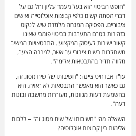
"חופש הביטוי הוא בעל מעמד עליון וחל גם על
עו"ד יניב זוסמן
דברי הסתה קשים כלפי קבוצות אוכלוסייה ואישים
פלילי
כלכלי
פשיעה חמורה
מעצרים
וחקירות
ציבוריים. הפסיקה המנחה מלמדת שיש לנקוט
0525199949
בזהירות בטרם התערבות בביטוי פומבי שאינו
קשור ישירות לעיסוק המקצועי. התבטאויות המשיב
עו"ד אורי רינצקי
משתלבות בשיח ציבורי ער אשר, למרבה הצער,
פלילי
כלכלי
ניהול משפטים
מלווה תדיר בהתבטאות אלימה".
0506216813
עו"ד אבו חיט ציינה: "חשיבותו של שיח מסוג זה,
שחר לדובסקי, עו"ד
גם כאשר הוא מאפשר התבטאות לא ראויה, היא
פלילי
מעצרים וחקירות
עבירות המתה
עורכי
דין לענייני אסירים
בהשמעת דעות מגוונות, מעוררות מחשבה ובונות
0507913332
דעה".
עו"ד מירב נוסבוים
השאלה מהי "חשיבותו של שיח מסוג זה" – ללבות
פלילי
מעצרים וחקירות
נוער
עורכי דין
לענייני אסירים
אלימות בין קבוצות אוכלוסיה?
0522331443