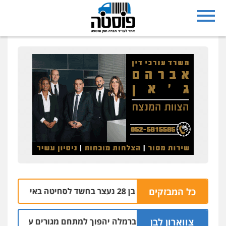
נצרת: בן 28 נעצר בחשד לסחיטה באיומים מטלפון שאינו שלו
כל המבזקים
0
צווארון לבן
זור התעשייה ברמלה יהפוך למתחם מגורים עם 1,700 יחידות דיור