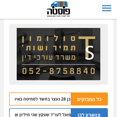
נצרת: בן 28 נעצר בחשד לסחיטה באיומים מטלפון שאינו שלו
כל המבזקים
04.
צווארון לבן
מאסר בפועל לעו"ד שעקץ שני מיליון שקל על דירה השיי