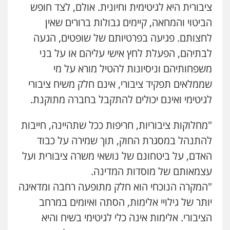
ציבורית היא לגיטימית וחיונית. אולם, לצד חופש
משפט פלילי
פשיעה חמורה
פלילי
0524282442
הביטוי והמחאה, קיימים גבולות ברורים שאין
לחצותם. פגיעה בפרטיותם של שופטים, הגעה
לבתיהם, הפעלת לחץ אישי עליהם או על בני
עו"ד פיני פישלר
משפחותיהם וניסיונות להטיל מורא על מי
פלילי
תעבורה
מח"ש
אזרחי
כלכלי
0505234000
שממלאים תפקיד ציבורי, אינם חלק משיח ציבורי
לגיטימי ואינם יכולים להתקבל בחברה מתוקנת.
עו"ד שרון נהרי
פלילי
צווארון לבן
כלכלי
פשיעה כלכלית
"מחלוקות ציבוריות, חריפות ככל שתהיינה, חייבות
בינלאומי
הליכי הסגרה
להתנהל במסגרת החוק, תוך שמירה על כבוד
האדם, על ביטחונם של נושאי משרה ציבורית ועל
עצמאותם של מוסדות המדינה.
עו"ד (רו"ח) יואב ציוני
עבירות מס
הלבנת הון
שומות וערעורי מס
"המקרה הנוכחי הוא חלק מתופעה רחבה ומדאיגה
0505430819
יותר של גילויי אלימות, הסתה ואיומים במרחב
הציבורי. אלימות אינה כלי לגיטימי בשיח והיא
מצגר ושות', חברת עורכי דין