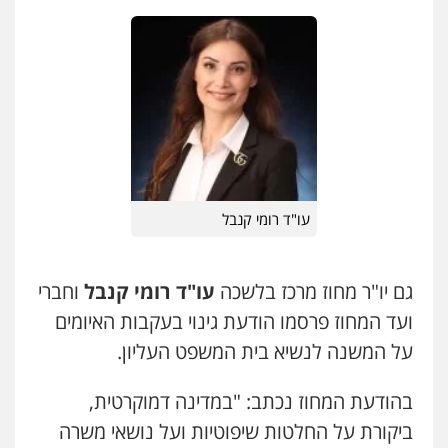
פלילי
כלכלי
ניהול משפטים
0506216813
שחר לדובסקי, עו"ד
פלילי
מעצרים וחקירות
עבירות המתה
עורכי
דין לענייני אסירים
0507913332
עו"ד מירב נוסבוים
עו"ד רומי קנבל
פלילי
מעצרים וחקירות
נוער
עורכי דין
לענייני אסירים
0522331443
גם יו"ר מחוז מרכז בלשכה
עו"ד רומי קנבל
וחברי
ועד המחוז פרסמו הודעת גינוי בעקבות האיומים
עו"ד נעם שביט
פלילי
פשיעה חמורה
מיסים
הלבנת הון
על המשנה לנשיא בית המשפט העליון.
פסיכיאטריה משפטית
0506216048
בהודעת המחוז נכתב: "במדינה דמוקרטית,
ביקורת על החלטות שיפוטיות ועל נושאי משרה
עו"ד רונן בנדל