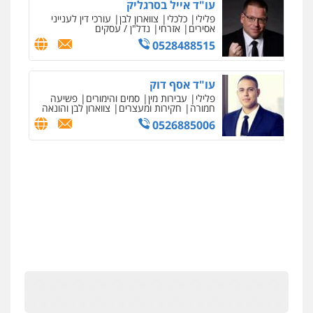
עו"ד אייל בסרגליק
פלילי
כלכלי
צווארון לבן
עורכי דין לענייני
אסירים
אזרחי
נדל"ן / עסקים
0528488515
עו"ד אסף דוק
פלילי
עבירות מין
סמים והימורים
פשיעה
חמורה
חקירות ומעצרים
צווארון לבן והונאה
0526885006