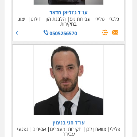
עו"ד ג'וליאן חדאד
כלכלי
פלילי
עבירות מס
הלבנת הון
חילוט
ייצוג
בחקירות
0505256570
עו"ד אלי סרור
גולדמן ושות' – משרד עו"ד
מיסים
כלכלי
פלילי
צווארון לבן
כלכלי
עבירות מס
פשיטות רגל
הוצאה לפועל
איסור הלבנת הון
אזרחי
036966733
0522614884
עו"ד חגי בנימין
פלילי
צווארון לבן
חקירות ומעצרים
אסירים
נפגעי
עבירה