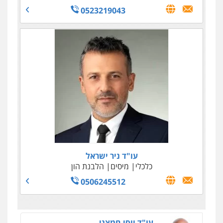
0523219043
עו"ד טליה גרידיש
פלילי
כלכלי
צבאי
עורכי דין לענייני אסירים
0523307111
עו"ד שאדי סרוג'י
פלילי
תעבורה
צבאי
עורכי דין לענייני אסירים
עו"ד ניר ישראל
0525450255
כלכלי
מיסים
הלבנת הון
0506245512
עו"ד יוסי חמצני