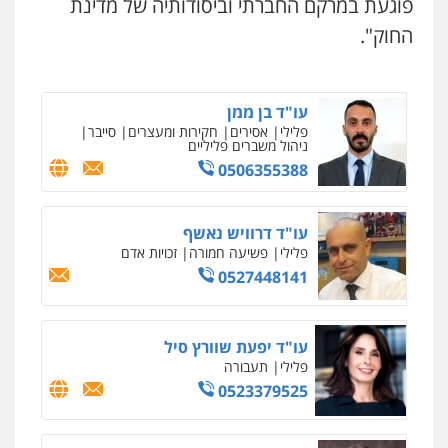
פוגעת במרקם החברתי וביסודותיה של מדינת
נדל"ן / עסקים
משפחה
תעבורה
כלכלי
הוצאה לפועל
החוק".
0545402829
עו"ד בן ממן
פלילי
אסירים
חקירות ומעצרים
סייבר
ניהול משברים פליליים
0506355388
עו"ד דרוויש נאשף
פלילי
פשיעה חמורה
זכויות אדם
0527448141
עו"ד יפעת שוורץ סיל
פלילי
תעבורה
0523379525