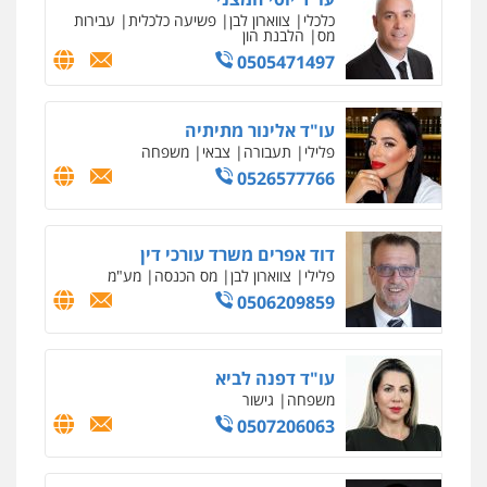
כלכלי
צווארון לבן
פשיעה כלכלית
עבירות
מס
הלבנת הון
0505471497
עו"ד אלינור מתיתיה
פלילי
תעבורה
צבאי
משפחה
0526577766
דוד אפרים משרד עורכי דין
פלילי
צווארון לבן
מס הכנסה
מע"מ
0506209859
עו"ד דפנה לביא
משפחה
גישור
0507206063