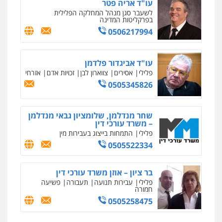
עו"ד אריה פטר
לשעבר סגן מנהל המחלקה הפלילית
בפרקליטות המדינה
0506217994
עו"ד אביגדור פלדמן
פלילי
אסירים
צווארון לבן
זכויות אדם
אזרחי
0505345826
שחר מנדלמן, שלומציון גבאי מנדלמן
– משרד עורכי דין
פלילי
התמחות בייצוג בעבירות מין
0505522334
בר ציון – אוזן משרד עורכי דין
פלילי
עבירות תנועה
תעבורה
פשיעה
חמורה
0505258475
ניר קידר – צלם
צילום עורכי דין
שירותים מקצועיים לעורכי