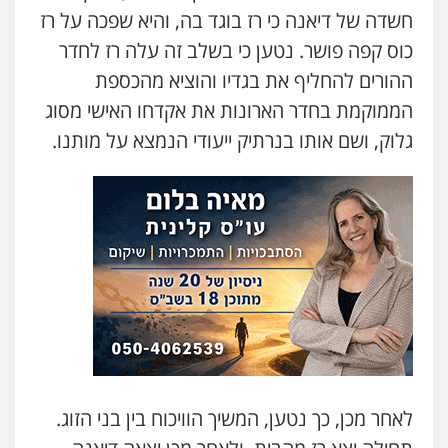
חשדה של דיאנה כי רז בוגד בה, והיא שפכה על רז
משרד עורכי דין טאי שרקי
כוס קפה פושר. נטען כי בשלב זה עלה רז לחדר
פלילי
אסירים
תעבורה
מרב"ד
ההורים להחליף את בגדיו והוציא מהכספת
0547556464
הממוקמת בחדר הארונות את אקדחו האישי מסוג
גלוק, ושם אותו בנרתיק ייעודי הנמצא על מותנו.
עו"ד אילן אלימלך
פלילי
פשיעה חמורה
תעבורה
אסירים
0522992110
עו"ד שאדי נאטור
פלילי
פשיעה חמורה
מעצרים וחקירות
0509230800
משרד עורכי דין פארס פלאח
פלילי
צבאי
צווארון לבן והונאה
ביטוח לאומי
לאחר מכן, כך נטען, המשיך הוויכוח בין בני הזוג.
0549911449