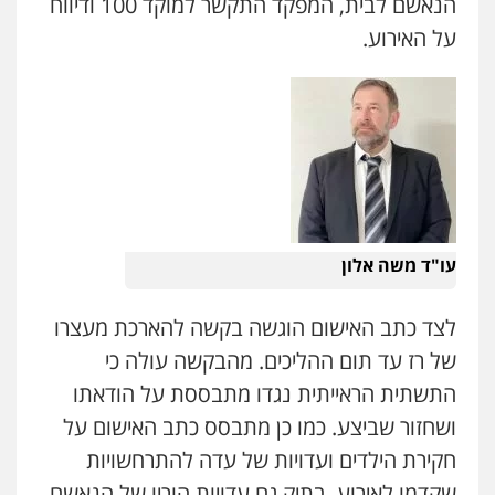
הנאשם לבית, המפקד התקשר למוקד 100 ודיווח
0538788878
על האירוע.
עו"ד אסף דוק
פלילי
עבירות מין
סמים והימורים
פשיעה
חמורה
חקירות ומעצרים
צווארון לבן והונאה
0526885006
עו"ד משה אלון
לצד כתב האישום הוגשה בקשה להארכת מעצרו
עו"ד דותן דניאלי
של רז עד תום ההליכים. מהבקשה עולה כי
פלילי
פשיעה חמורה
צווארון לבן
פשיעה
כלכלית
עורכי דין לענייני אסירים
נוער
התשתית הראייתית נגדו מתבססת על הודאתו
0542442982
ושחזור שביצע. כמו כן מתבסס כתב האישום על
חקירת הילדים ועדויות של עדה להתרחשויות
עו"ד שנהב אילון
פלילי
פשיעה חמורה
חקירות ומעצרים
שקדמו לאירוע. בתיק גם עדויות הוריו של הנאשם