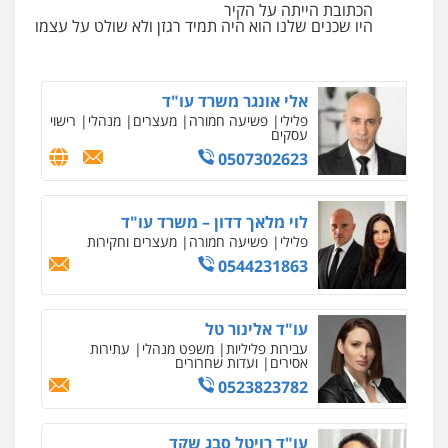
פלילי
מעצרים וחקירות
סמים
עבירות מין
הכתובת הייתה על הקיר
עורכי דין לענייני אסירים
היו שכנים שלנו הוא היה תמיד רגזן ולא שולט על עצמו
0525279829
אלי אונגר משרד עו"ד
פלילי
פשיעה חמורה
מעצרים
מנהלי
רישוי
עסקים
0507302623
לוי מלאך דדון – משרד עו"ד
פלילי
פשיעה חמורה
מעצרים וחקירות
0544231863
עו"ד אלינור טל
עבירות פליליות
משפט מנהלי
עתירות
אסירים
ועדות שחרורים
0523823782
עו"ד רויטל סבג שקד