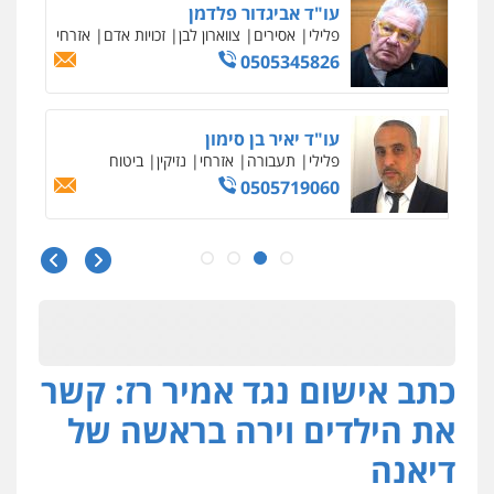
עו"ד ראוף נג'אר
פלילי
עורכי דין לענייני אסירים
מעצרים
סמים
רכוש
0548009246
עו"ד אלון ארז
פלילי
צבאי
סמים
אלימות במשפחה
צווארון
לבן
0507368203
שחר לדובסקי, עו"ד
פלילי
מעצרים וחקירות
עבירות המתה
עורכי
דין לענייני אסירים
0507913332
כתב אישום נגד אמיר רז: קשר
עו"ד איהאב ג'לג'ולי
פלילי
מעצרים וחקירות
עורכי דין לענייני
את הילדים וירה בראשה של
אסירים
0505216700
דיאנה