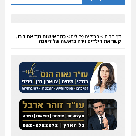
דף הבית
>
מבזקים פלילים
>
כתב אישום נגד אמיר רז:
קשר את הילדים וירה בראשה של דיאנה
שחר לדובסקי, עו"ד
פלילי
מעצרים וחקירות
עבירות המתה
עורכי
דין לענייני אסירים
0507913332
עו"ד איהאב ג'לג'ולי
פלילי
מעצרים וחקירות
עורכי דין לענייני
אסירים
0505216700
עו"ד שלומי שרון
פלילי
צבאי
מעצרים וחקירות