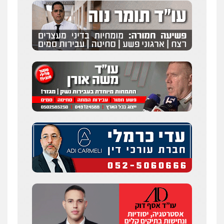
0547342002
עו"ד אלון קריטי
פלילי
כלכלי
אלימות
סמים
מעצרים
0525544654
מנשה, אלמוג – עורכי דין
פלילי
עבירות תנועה
צווארון לבן
תעבורה
עורכי דין לענייני אסירים
מעצרים וחקירות
0546470989
עו"ד זוהר ארבל
פלילי
פשיעה חמורה
מעצרים וחקירות
קטינים
0538788878
עו"ד אסף דוק
פלילי
עבירות מין
סמים והימורים
פשיעה
חמורה
חקירות ומעצרים
צווארון לבן והונאה