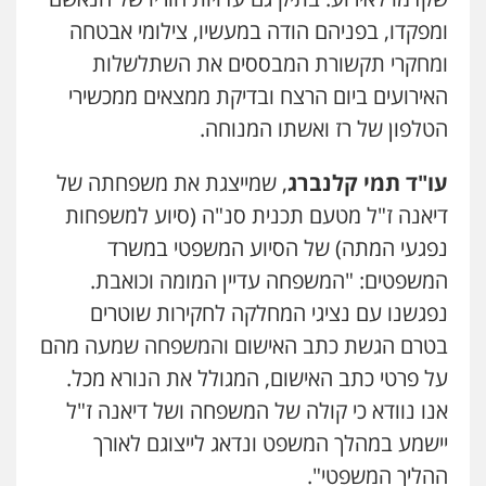
נוער
עורכי דין לענייני אסירים
תעבורה
ומפקדו, בפניהם הודה במעשיו, צילומי אבטחה
0549475678
ומחקרי תקשורת המבססים את השתלשלות
עו"ד אורנת קמרון
האירועים ביום הרצח ובדיקת ממצאים ממכשירי
פלילי
תעבורה
עורכי דין לענייני אסירים
הטלפון של רז ואשתו המנוחה.
משפחה
נוער
0505417090
עו"ד תמי קלנברג
, שמייצגת את משפחתה של
דיאנה ז"ל מטעם תכנית סנ"ה (סיוע למשפחות
שני אלגרבלי – משרד עורכי דין
נפגעי המתה) של הסיוע המשפטי במשרד
פלילי
עורכי דין לענייני אסירים
תעבורה
0507120031
המשפטים: "המשפחה עדיין המומה וכואבת.
נפגשנו עם נציגי המחלקה לחקירות שוטרים
בטרם הגשת כתב האישום והמשפחה שמעה מהם
עו"ד אייל אביטל
פלילי
פשיעה חמורה
מעצרים וחקירות
על פרטי כתב האישום, המגולל את הנורא מכל.
0544712201
אנו נוודא כי קולה של המשפחה ושל דיאנה ז"ל
יישמע במהלך המשפט ונדאג לייצוגם לאורך
עו"ד בועז קניג
ההליך המשפטי".