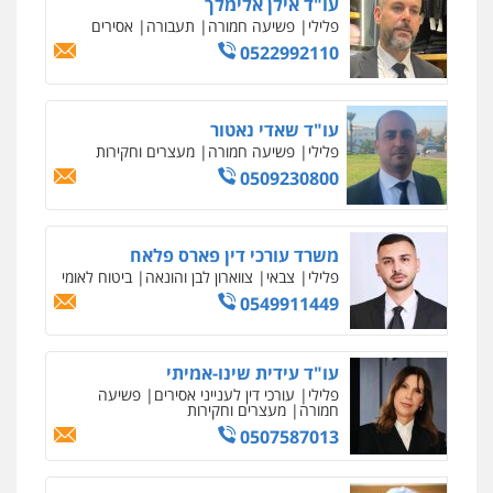
פלילי
כלכלי
צווארון לבן
עורכי דין לענייני
אסירים
0549732303
סלימאן אבו שעירה – משרד עורכי דין
פלילי
בטחוני
צבאי
נזיקין
0547780927
עו"ד אסף גונן
פלילי
פשע חמור
תעבורה
צבא
מעצרים
וחקירות
0542255161
גל דהן – משרד עורך דין פלילי
פלילי
פשיעה חמורה
סמים
מעצרים
וחקירות
0544723840