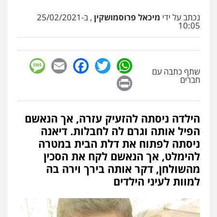
עו"ד שלומי שרון
נכתב על ידי
מיכאל פרוסמושקין
, ב-25/02/2021
פלילי
צבאי
מעצרים וחקירות
10:05
0547342002
sage
Facebook
Email
WhatsApp
Twitter
עו"ד אלון קריטי
שתף כתבה עם
פלילי
כלכלי
אלימות
סמים
מעצרים
Print
חברים
0525544654
הילדה ניסתה להזעיק עזרה, אך הנאשם
מנשה, אלמוג – עורכי דין
פלילי
עבירות תנועה
צווארון לבן
תעבורה
הפיל אותה וגרם לה לחבלות. דיאנה
עורכי דין לענייני אסירים
מעצרים וחקירות
ניסתה לפתוח את דלת הבית במטרה
0546470989
להימלט, אך הנאשם לקח את הסכין
מהשולחן, דקר אותה בירך וירה בה
עו"ד זוהר ארבל
למוות לעיני הילדים
פלילי
פשיעה חמורה
מעצרים וחקירות
קטינים
0538788878