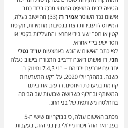
הגישה לבית המשפט המחוזי מרכז בלוד כתב
עו"ד קארין לגטיוי
אישום נגד השוטר
אמיר רז
(33) מהיישוב נעלה,
פלילי
פשיעה חמורה
מעצרים וחקירות
0507446995
המייחס לו עבירות רצח בנסיבות מחמירות, תקיפת
קטין או חסר ישע בידי אחראי והתעללות בקטין או
חסר ישע בידי אחראי.
עו"ד ירון גיגי
פלילי
צווארון לבן
מעצרים
הליכי הסגרה
לפי כתב האישום שהוגש באמצעות
עו"ד נטלי
0522249087
חגי
, רז ואשתו דיאנה דדבייב התגוררו בישוב נעלה
יחד עם ארבעת ילדיהם – בני 7,4,3 ותינוק בן
עו"ד רועי אטיאס
כשנה. במהלך יולי 2020, על רקע התערערות
משפט פלילי
פשיעה חמורה
צווארון לבן
קודמת במערכת היחסים, רז עזב את ביתם
525043999
המשותף ובחלוף כשלושה שבועות שב הביתה
בהחלטה משותפת של בני הזוג.
עו"ד אסף כהן
פלילי
פשיעה חמורה
סמים והימורים
מכתב האישום עולה, כי בבוקר יום שישי ה-5
מעצרים וחקירות
0526555488
בפברואר החל ויכוח מילולי בין בני הזוג, בעקבות