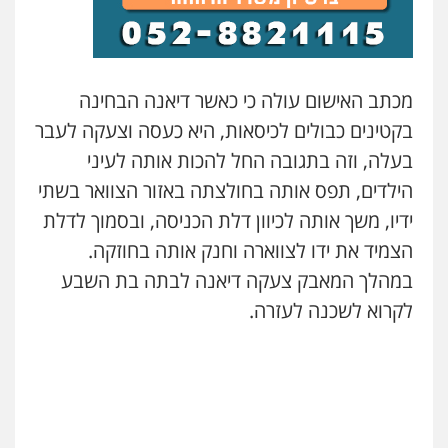
עו"ד משה פלמור
פלילי
כלכלי
צווארון לבן
עורכי דין לענייני
אסירים
מכתב האישום עולה כי כאשר דיאנה הבחינה
0549732303
בקטינים כבולים לכיסאות, היא כעסה וצעקה לעבר
בעלה, וזה בתגובה החל להכות אותה לעיני
סלימאן אבו שעירה – משרד עורכי דין
הילדים, תפס אותה בחולצתה באזור הצוואר בשתי
פלילי
בטחוני
צבאי
נזיקין
0547780927
ידיו, משך אותה לכיוון דלת הכניסה, ובסמוך לדלת
הצמיד את ידו לצווארה וחנק אותה בחוזקה.
במהלך המאבק צעקה דיאנה לבתה בת השבע
עו"ד אסף גונן
פלילי
פשע חמור
תעבורה
צבא
מעצרים
לקרוא לשכנה לעזרה.
וחקירות
0542255161
גל דהן – משרד עורך דין פלילי
פלילי
פשיעה חמורה
סמים
מעצרים
וחקירות