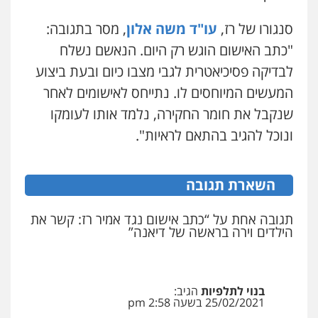
פלילי
משפחה
כלכלי
צבאי
0507003001
סנגורו של רז,
עו"ד משה אלון
, מסר בתגובה:
"כתב האישום הוגש רק היום. הנאשם נשלח
לבדיקה פסיכיאטרית לגבי מצבו כיום ובעת ביצוע
ויקי שמואל – משרד עו"ד
פלילי
משפט פלילי
המעשים המיוחסים לו. נתייחס לאישומים לאחר
0528959600
שנקבל את חומר החקירה, נלמד אותו לעומקו
ונוכל להגיב בהתאם לראיות".
קורל קרוז – עורך דין פלילי
משפט פלילי
השארת תגובה
0545437431
תגובה אחת על “כתב אישום נגד אמיר רז: קשר את
עו"ד עלי סעדי
הילדים וירה בראשה של דיאנה”
פלילי
פשיעה חמורה
ליווי וייצוג בחקירות
ומעצרים
0508824984
בנוי לתלפיות
הגיב:
25/02/2021 בשעה 2:58 pm
עו"ד שגיא אקו