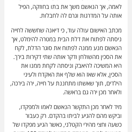
0505216700
לאמה, אך הנאשם משך את בתו בחוזקה, הפיל
אותה על המדרגות וגרם לה לחבלות.
עו"ד שלומי שרון
פלילי
צבאי
מעצרים וחקירות
מכתב האישום עולה עוד, כי דיאנה שחששה לחייה
0547342002
ניסתה לפתוח את דלת הבית במטרה להימלט, אך
הנאשם מנע ממנה לפתוח את סוגר הדלת, לקח
עו"ד אלון קריטי
את הסכין מהשולחן ודקר אותה שתי דקירות בירך.
פלילי
כלכלי
אלימות
סמים
מעצרים
היא המשיכה להיאבק וניסתה לקחת ממנו את
0525544654
הסכין, אלא שאז הוא שלף את האקדח ולעיני
הילדים, תוך שאשתו מתחננת על חייה, ירה בירכה,
מנשה, אלמוג – עורכי דין
ולאחר מכן ירה גם בראשה.
פלילי
עבירות תנועה
צווארון לבן
תעבורה
עורכי דין לענייני אסירים
מעצרים וחקירות
0546470989
מיד לאחר מכן התקשר הנאשם לאמו ולמפקדו,
וביקש מהם להגיע לביתו בהקדם. רק כעבור
עו"ד זוהר ארבל
כשעה וחצי מהירי הקטלני, כאשר הגיע מפקדו של
פלילי
פשיעה חמורה
מעצרים וחקירות
קטינים