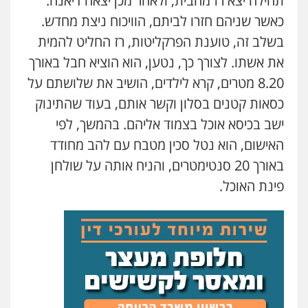
תחילה יצא רז מהבית, ולאחר מכן יצאה דיאנה.
כאשר שניהם חזרו לביתם, הוויכוח ניצת מחדש.
עו"ד עידית שינו-אמיתי
בשלב זה, טוענת הפרקליטות, רז החליט להמית
פלילי
עורכי דין לענייני אסירים
פשיעה
חמורה
מעצרים וחקירות
את אשתו. לצורך כך, נטען, הוא הוציא חבל באורך
0507587013
8.20 מטרים, קרא לילדים, הושיב את שלושתם על
כסאות קטנים בסלון וקשר אותם, בעוד שהתינוק
עו"ד אביגדור פלדמן
ישב בכיסא אוכל בצמוד אליהם. בהמשך, לפי
פלילי
אסירים
צווארון לבן
זכויות אדם
אזרחי
האישום, הוא נטל סכין מטבח עם להב מחודד
0505345826
באורך 20 סנטימטרים, והניח אותה על שולחן
פינת האוכל.
עו"ד יאיר בן סימון
פלילי
תעבורה
אזרחי
נזיקין
ביטוח
0505719060
עו"ד נס בן נתן
פלילי
כלכלי
פשיעה חמורה
נוער
0505555110