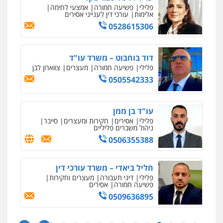
פלילי
פשיעה חמורה
אמצעי לחימה
אלימות
עורכי דין לענייני אסירים
0528615306
דוד בוחבוט – משרד עו"ד
פלילי
פשיעה חמורה
מעצרים
צווארון לבן
0505542333
עו"ד בן ממן
פלילי
אסירים
חקירות ומעצרים
סייבר
ניהול משברים פליליים
0506355388
חליל ביאדי – משרד עורכי דין
פלילי
דיני תעבורה
מעצרים וחקירות
פשיעה חמורה
אסירים
0509636895
איומים כתובים
ניר קידר – צלם
תושב סכנין חשוד ששלח הודעות מאיימות לעורך דין
צילום עורכי דין
שירותים מקצועיים לעורכי
מקומי
דין