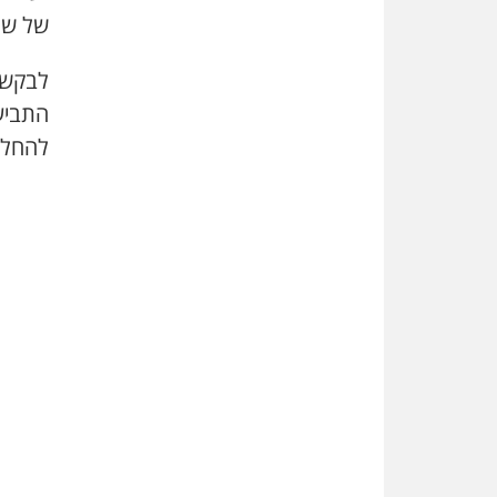
של שנ
לבקשת
התביע
להחלט