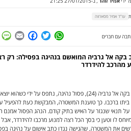
 ידי
אמיר זוהר
, ב-27/01/2015 21:25
ת
עו"ד אמיר מסארווה
e
cebook
mail
WhatsApp
Twitter
בה עם חברים
 בקה אל גרביה המואשם בנהיגה בפסילה: רק רצ
ע מהרכב להידרדר
תושב בקה אל גרביה (24), פסול נהיגה, נתפס על ידי כשהוא יוצא
ביתו ברכבו. כך טוענת המשטרה, המבקשת כעת להפעיל ע
על תנאי שנגזר על האיש בתיק קודם. הנהג הפסול אמנם ה
וחס לו וטען כי בסך הכל רצה למנוע מרכבו להידרדר, אבל 
שים את המשטרה, שהגישה נגדו כתב אישום על נהיגה בפס