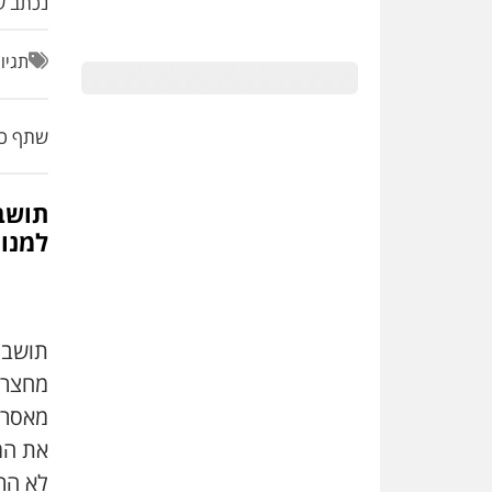
נכתב על
תגיו
שתף כת
תושב
למנו
מחצר 
מאסר 
את המי
לא הר