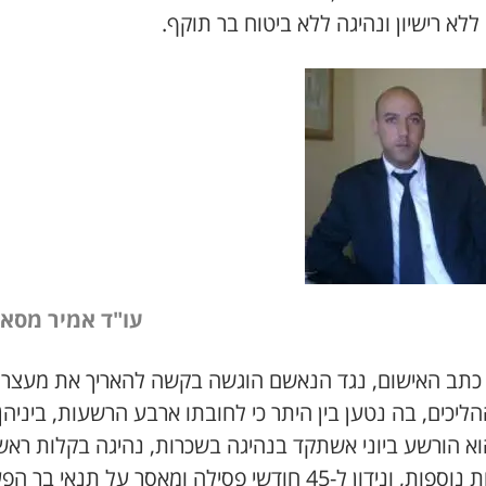
ללא רישיון ונהיגה ללא ביטוח בר תוקף.
עו"ד אמיר מסאר
כתב האישום, נגד הנאשם הוגשה בקשה להאריך את מעצרו
ליכים, בה נטען בין היתר כי לחובתו ארבע הרשעות, ביניהן
וא הורשע ביוני אשתקד בנהיגה בשכרות, נהיגה בקלות ראש
ועבירות נוספות, ונידון ל-45 חודשי פסילה ומאסר על תנאי בר