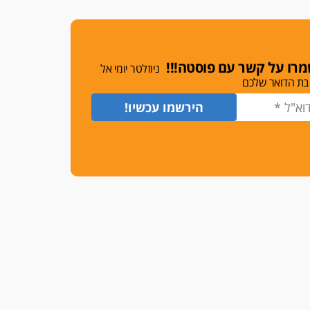
משרות אמון
יו"ר מחוז ת"א משבץ עובדות
שלו למינוי דייני בית הדין
למשמעת
רו על קשר עם פוסטה!!!
ניוזלטר יומי אל
האופנוע חזר הביתה
בת הדואר שלכם
עו"ד גיל פרידמן והרפתקאות
אופנוע השטח שלו
הזכות לטנף
זוכה עורך-דין שהשווה את ברק
לסינוואר ואת "הבמות של קפלן"
לחמאס
מאסר לעורך הדין
מאסר בפועל לעו"ד מהצפון
שהגיש תביעות פיקטיביות בשם
פלסטינים
על המידתיות
ביה"ד המשמעתי ביטל השעיה
לצמיתות של עורכת-דין שהביעה