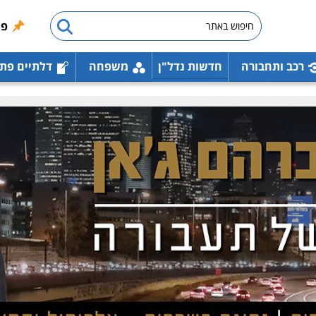
פו
רכב ותחבורה
חדשות נדל"ן
משפחה
דלתיים פת