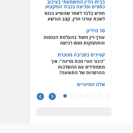
בבית-הדין המשמעתי בעיכוב
כספים ופגיעה בכבוד המקצוע
חודש בלבד לאחר שהופיע בכנס
לשכת עורכי הדין, קצב הורשע
10 מיליון
עורך-דין חשוד בהעלמת הכנסות
והתחמקות ממס רכישה
קטינים בסביבה מנוכרת
"ניכור הורי מכת מדינה": איך
מתמודדים עם ההשלכות
ההרסניות של התופעה?
אלה המינויים
הוועדה לבחירת שופטים בחרה
26 שופטים ורשמים נוספים
ראו הוזהרתם
הפרקליטות מקדמת הפללת
עורכי דין "קונסילייריז" בחוק
המאבק בארגוני פשיעה