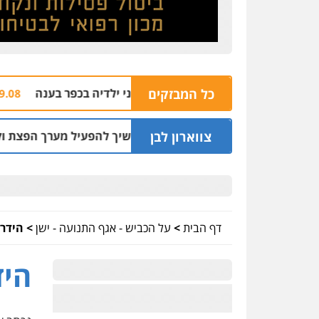
כל המבזקים
ה חשודים ברצח אישה לעיני ילדיה בכפר בענה
09.08 | 09:05
צווארון לבן
ד: שכר סוויטה במלון והמשיך להפעיל מערך הפצת וקיזוז חשבוני
דף הבית
>
על הכביש - אגף התנועה - ישן
>
הידר
היד