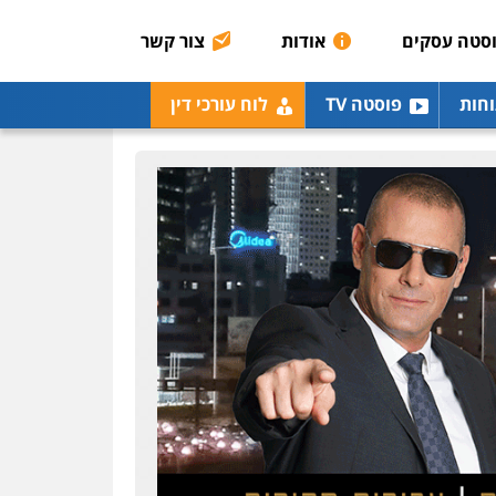
רונן הלל – מוניטין
מחיקת כתבות מגוגל
סטה עסקים
אודות
צור קשר
ודחיקת אזכורים שליליים
שירותים מקצועיים לעורכי
דין
וחות
פוסטה TV
לוח עורכי דין
0522508109
אחסון אתרים
מהירות
הגנה
גיבוי
תמיכה
שירותים מקצועיים
לעורכי דין
מרכז התחלה חדשה
אסירים
עבירות מין
שירותים מקצועיים לעורכי
דין
0544500346
מאיה בלום, עו"ס,
טיפול ושיקום
טיפול בהתמכרויות
שירותים מקצועיים לעורכי