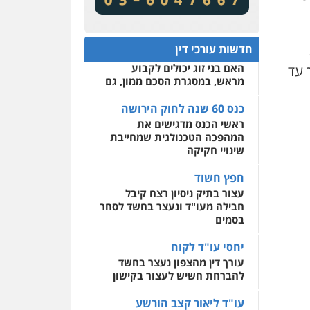
מע"מ ומוסדות ללא כוונת רווח
שירותים מקצועיים לעורכי
דין
כנס 60 שנה לחוק הירושה:
המתח שבין חוק יחסי ממון
0522508109
חדשות עורכי דין
לבין חוק הירושה
האם בני זוג יכולים לקבוע
 עד
אחסון אתרים
מראש, במסגרת הסכם ממון, גם
מהירות
הגנה
גיבוי
תמיכה
שירותים מקצועיים
לעורכי דין
כנס 60 שנה לחוק הירושה
ראשי הכנס מדגישים את
המהפכה הטכנולגית שמחייבת
מרכז התחלה חדשה
שינויי חקיקה
אסירים
עבירות מין
שירותים מקצועיים לעורכי
חפץ חשוד
דין
עצור בתיק ניסיון רצח קיבל
חבילה מעו"ד ונעצר בחשד לסחר
0544500346
בסמים
יחסי עו"ד לקוח
עורך דין מהצפון נעצר בחשד
להברחת חשיש לעצור בקישון
עו"ד ליאור קצב הורשע