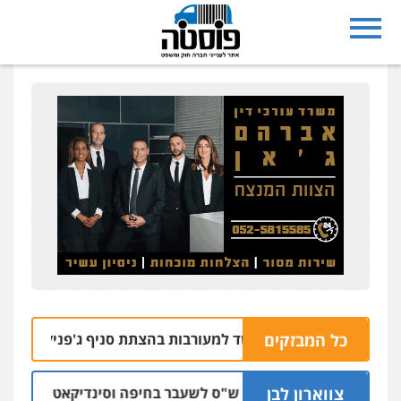
כל המבזקים
רחובות נעצרו בחשד למעורבות בהצתת סניף ג'פניקה בגבעתיים
צווארון לבן
כתב אישום: יו"ר ש"ס לשעבר בחיפה וסינדיקאט ההלוואות של 