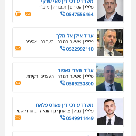
פלילי
אסירים
תעבורה
מרב"ד
0547556464
עו"ד אילן אלימלך
פלילי
פשיעה חמורה
תעבורה
אסירים
0522992110
עו"ד שאדי נאטור
פלילי
פשיעה חמורה
מעצרים וחקירות
0509230800
משרד עורכי דין פארס פלאח
פלילי
צבאי
צווארון לבן והונאה
ביטוח לאומי
0549911449
עו"ד עידית שינו-אמיתי