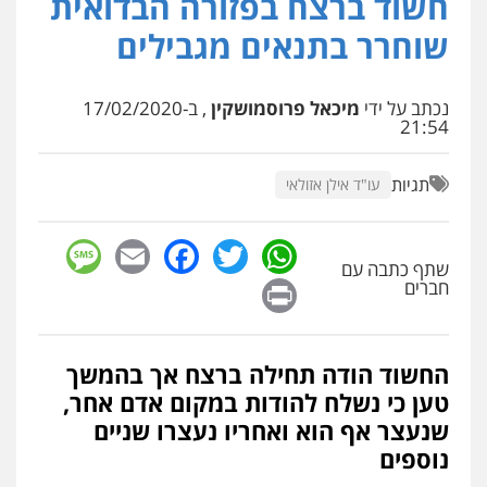
חשוד ברצח בפזורה הבדואית
פלילי
כלכלי
צווארון לבן
עורכי דין לענייני
שוחרר בתנאים מגבילים
אסירים
0549732303
נכתב על ידי
מיכאל פרוסמושקין
, ב-17/02/2020
21:54
סלימאן אבו שעירה – משרד עורכי דין
פלילי
בטחוני
צבאי
נזיקין
0547780927
תגיות
עו"ד אילן אזולאי
sage
Facebook
Email
WhatsApp
Twitter
עו"ד אסף גונן
שתף כתבה עם
פלילי
פשע חמור
תעבורה
צבא
מעצרים
Print
וחקירות
חברים
0542255161
עו"ד דותן דניאלי
החשוד הודה תחילה ברצח אך בהמשך
גל דהן – משרד עורך דין פלילי
פלילי
פשיעה חמורה
צווארון לבן
פשיעה
פלילי
פשיעה חמורה
סמים
מעצרים
כלכלית
עורכי דין לענייני אסירים
נוער
טען כי נשלח להודות במקום אדם אחר,
וחקירות
0542442982
שנעצר אף הוא ואחריו נעצרו שניים
0544723840
נוספים
עו"ד שנהב אילון