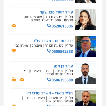
מקצועיים לעורכי דין
עו"ד רויטל סבג שקד
עו"ד קארין לגטיוי
פלילי
פשיעה חמורה
אמצעי לחימה
אלימות
עורכי דין לענייני אסירים
פלילי
פשיעה חמורה
מעצרים וחקירות
0528615306
0507446995
מרכז התחלה חדשה
אסירים
עבירות מין
שירותים מקצועיים
לעורכי דין
דוד בוחבוט – משרד עו"ד
0544500346
עו"ד ירון גיגי
פלילי
פשיעה חמורה
מעצרים
צווארון לבן
פלילי
צווארון לבן
מעצרים
הליכי הסגרה
0505542333
0522249087
מאיה בלום, עו"ס, טיפול ושיקום
טיפול בהתמכרויות
שירותים מקצועיים
לעורכי דין
עו"ד בן ממן
0504062539
עו"ד רועי אטיאס
פלילי
אסירים
חקירות ומעצרים
סייבר
ניהול משברים פליליים
משפט פלילי
פשיעה חמורה
צווארון לבן
0506355388
525043999
עו"ד ד"ר אבי שקד
עבירות כלכליות
הלבנת הון
חילוטים
עבירות פליליות
חליל ביאדי – משרד עורכי דין
עו"ד אסף כהן
0544385337
פלילי
דיני תעבורה
מעצרים וחקירות
פלילי
פשיעה חמורה
סמים והימורים
פשיעה חמורה
אסירים
מעצרים וחקירות
0509636895
0526555488
איתי חקירות – שירותים לעורכי דין