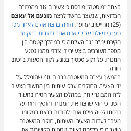
עו"ד ראוף נג'אר
פלילי
פשיעה חמורה
חקירות ומעצרים
באתר "פוסטה" פורסם כי צעיר בן 18 מהפזורה
פלילי
עורכי דין לענייני אסירים
מעצרים
נוער
עורכי דין לענייני אסירים
תעבורה
סמים
רכוש
הבדואית, שנעצר בחשד לרצח
מונעם אל עאצם
0549475678
0548009246
(25) מהיישוב ערוער,
הודה ברצח אולם לאחר מכן
עו"ד אורנת קמרון
טען כי נשלח על ידי אדם אחר להודות במקומו
.
עו"ד אלון ארז
פלילי
תעבורה
עורכי דין לענייני אסירים
חקירת ימ"ר נגב העלתה כי במהלך קטטה בין
פלילי
צבאי
סמים
אלימות במשפחה
צווארון
משפחה
נוער
לבן
0505417090
מספר מעורבים בוצע ירי דו צדדי ממנו נפגע
0507368203
המנוח, על רקע סכסוך בנוגע לקווי הסעות ביישוב
חורה.
שני אלגרבלי – משרד עורכי דין
שחר לדובסקי, עו"ד
פלילי
עורכי דין לענייני אסירים
תעבורה
פלילי
מעצרים וחקירות
עבירות המתה
עורכי
בהמשך עצרה המשטרה גבר בן 40 שהופלל על
דין לענייני אסירים
0507120031
ידי הצעיר. החוקרים ערכו עימות בין החשוד הצעיר
0507913332
לזה המבוגר יותר, במהלכו הצעיר הטיח בחשוד
עו"ד אייל אביטל
עו"ד איהאב ג'לג'ולי
השני כי הוא שרצח את המנוח, והוסיף וחזר על
פלילי
פשיעה חמורה
מעצרים וחקירות
פלילי
מעצרים וחקירות
עורכי דין לענייני
גרסתו לפיה שלח אותו להודות ברצח במקומו.
אסירים
0544712201
0505216700
מעבר לעדות הצעיר והעימות, חוקרי המשטרה
טוענים כי בידיהם ראיות נוספות הקושרות את