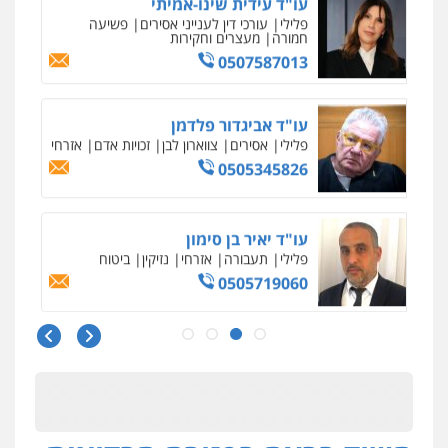
פלילי
עורכי דין לענייני אסירים
פשיעה
חמורה
מעצרים וחקירות
0507587013
עו"ד אביגדור פלדמן
פלילי
אסירים
צווארון לבן
זכויות אדם
אזרחי
0505345826
עו"ד יאיר בן סימון
פלילי
תעבורה
אזרחי
נזיקין
ביטוח
0505719060
עו"ד נס בן נתן
פלילי
כלכלי
פשיעה חמורה
נוער
0505555110
עו"ד משה פלמור