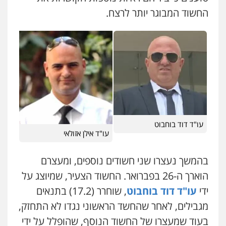
עו"ד בועז קניג
עו"ד שלומי שרון
החשוד המבוגר יותר לרצח.
פלילי
משפחה
כלכלי
צבאי
פלילי
צבאי
מעצרים וחקירות
0507003001
0547342002
ויקי שמואל – משרד עו"ד
עו"ד אלון קריטי
פלילי
משפט פלילי
פלילי
כלכלי
אלימות
סמים
מעצרים
0528959600
0525544654
קורל קרוז – עורך דין פלילי
מנשה, אלמוג – עורכי דין
עו"ד דוד בוחבוט
משפט פלילי
פלילי
עבירות תנועה
צווארון לבן
תעבורה
עו"ד אילן אזולאי
עורכי דין לענייני אסירים
מעצרים וחקירות
0545437431
0546470989
בהמשך נעצרו שני חשודים נוספים, ומעצרם
הוארך ה-26 בפברואר. החשוד הצעיר, שמיוצג על
עו"ד עלי סעדי
עו"ד זוהר ארבל
פלילי
פשיעה חמורה
ליווי וייצוג בחקירות
ידי
עו"ד דוד בוחבוט
, שוחרר (17.2) בתנאים
פלילי
פשיעה חמורה
מעצרים וחקירות
ומעצרים
קטינים
0508824984
מגבילים, לאחר שהחשד הראשוני נגדו לא התחזק,
0538788878
בעוד שמעצרו של החשוד הנוסף, שהופלל על ידי