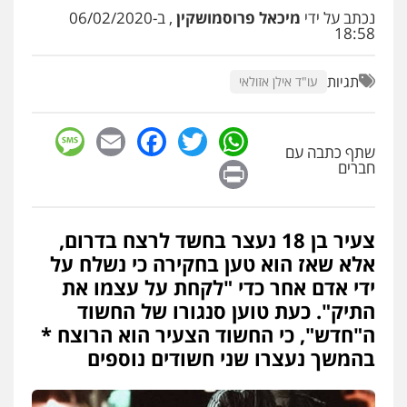
0505216700
נכתב על ידי
מיכאל פרוסמושקין
, ב-06/02/2020
18:58
אייל בן שושן, עורך דין פלילי
פלילי
מעצרים וחקירות
פשיעה חמורה
תגיות
עו"ד אילן אזולאי
נוער
רישום פלילי
0522763105
sage
Facebook
Email
WhatsApp
Twitter
שתף כתבה עם
Print
חברים
עו"ד שלומי שרון
פלילי
צבאי
מעצרים וחקירות
0547342002
צעיר בן 18 נעצר בחשד לרצח בדרום,
אלא שאז הוא טען בחקירה כי נשלח על
עו"ד אלון קריטי
ידי אדם אחר כדי "לקחת על עצמו את
פלילי
כלכלי
אלימות
סמים
מעצרים
התיק". כעת טוען סנגורו של החשוד
0525544654
ה"חדש", כי החשוד הצעיר הוא הרוצח *
בהמשך נעצרו שני חשודים נוספים
עו"ד דפנה לביא
משפחה
גישור