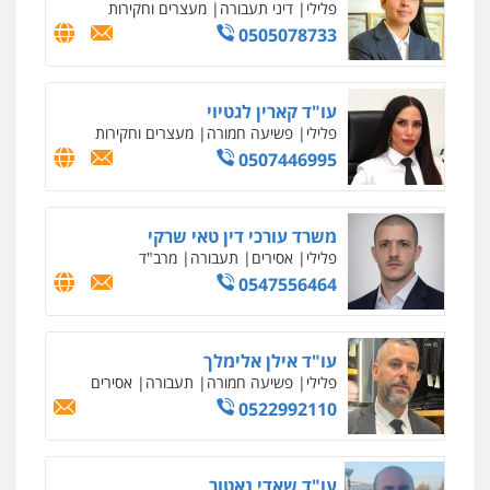
סלימאן אבו שעירה – משרד עורכי דין
פלילי
בטחוני
צבאי
נזיקין
0547780927
עו"ד אסף גונן
פלילי
פשע חמור
תעבורה
צבא
מעצרים
וחקירות
0542255161
גל דהן – משרד עורך דין פלילי
פלילי
פשיעה חמורה
סמים
מעצרים
וחקירות
0544723840
עו"ד ראוף נג'אר
פלילי
עורכי דין לענייני אסירים
מעצרים
סמים
רכוש