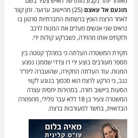
מאוחר יותר נקבע מותו של האיש צעיר בשם
0505078733
מונעם אל עאצם
(25) מהיישוב ערוער. זמן קצר
לאחר הרצח הופץ ברשתות החברתיות סרטון בו
נראים שני אנשים מעלים את המנוח לרכב
עו"ד קארין לגטיוי
פלילי
פשיעה חמורה
מעצרים וחקירות
ולוקחים אותו מהזירה, כשברקע קולות ירי.
0507446995
חקירת המשטרה העלתה כי במהלך קטטה בין
מספר מעורבים בוצע ירי דו צדדי שממנו נפגע
משרד עורכי דין טאי שרקי
פלילי
אסירים
תעבורה
מרב"ד
המנוח. עוד העלתה החקירה, שהועברה לימ"ר
0547556464
נגב, כי הרקע לרצח הוא סכסוך בנוגע לקווי
הסעות ביישוב חורה. במהירות יחסית עצרה
המשטרה צעיר בן 18 ללא עבר פלילי, מהפזורה
עו"ד אילן אלימלך
פלילי
פשיעה חמורה
תעבורה
אסירים
הבדואית, בחשד למעורבות ברצח.
0522992110
עו"ד שאדי נאטור