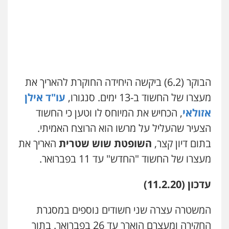
עו"ד אלון קריטי
פלילי
כלכלי
אלימות
סמים
מעצרים
כבריאן, מזר – משרד עורכי דין
0525544654
פלילי
מעצרים וחקירות
0543986802
עו"ד דפנה לביא
משפחה
גישור
הבוקר (6.2) ביקשה היחידה החוקרת להאריך את
עו"ד בועז קניג
0507206063
פלילי
משפחה
כלכלי
צבאי
מעצרו של החשוד ב-13 ימים. סנגורו,
עו"ד אילן
0507003001
אזולאי
, הכחיש את המיוחס לו וטען כי החשוד
עו"ד זוהר ארבל
הצעיר שהעליל על מרשו הוא הרוצח האמיתי.
פלילי
פשיעה חמורה
מעצרים וחקירות
קטינים
מנשה, אלמוג – עורכי דין
בתום דיון קצר,
השופטת שוש שטרית
האריך את
0538788878
פלילי
עבירות תנועה
צווארון לבן
תעבורה
עורכי דין לענייני אסירים
מעצרים וחקירות
מעצרו של החשוד "החדש" עד 11 בפברואר.
0546470989
עו"ד אסף דוק
עדכון (11.2.20)
פלילי
עבירות מין
סמים והימורים
פשיעה
חמורה
חקירות ומעצרים
צווארון לבן והונאה
עו"ד אבי כהן
0526885006
פלילי
פשיעה חמורה
קטינים
אלימות
המשטרה עצרה שני חשודים נוספים במסגרת
סמים
עבירות מין
החקירה ומעצרם הוארך עד 26 בפברואר. בתוך
0523647066