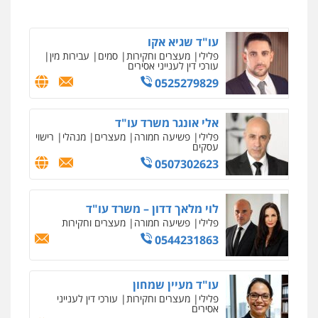
0546657865
ניר קידר – צלם
צילום עורכי דין
שירותים מקצועיים לעורכי
דין
עו"ד שגיא אקו
0504578527
פלילי
מעצרים וחקירות
סמים
עבירות מין
עורכי דין לענייני אסירים
0525279829
רונן הלל – מוניטין
מחיקת כתבות מגוגל ודחיקת אזכורים
שליליים
שירותים מקצועיים לעורכי דין
אלי אונגר משרד עו"ד
0522508109
פלילי
פשיעה חמורה
מעצרים
מנהלי
רישוי
עסקים
0507302623
אחסון אתרים
מהירות
הגנה
גיבוי
תמיכה
שירותים
מקצועיים לעורכי דין
לוי מלאך דדון – משרד עו"ד
פלילי
פשיעה חמורה
מעצרים וחקירות
0544231863
מרכז התחלה חדשה
אסירים
עבירות מין
שירותים מקצועיים
לעורכי דין
עו"ד מעיין שמחון
0544500346
פלילי
מעצרים וחקירות
עורכי דין לענייני
אסירים