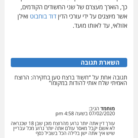
כך, הוארך מעצרם של שני החשודים הקודמים,
אשר מיוצגים על ידי עורכי הדין
דוד בוחבוט
ואילן
ויקי שמואל – משרד עו"ד
פלילי
משפט פלילי
אזולאי, עד לאותו מועד.
0528959600
קורל קרוז – עורך דין פלילי
משפט פלילי
השארת תגובה
0545437431
תגובה אחת על “חשוד ברצח טען בחקירה: הרוצח
האמיתי שלח אותי להודות במקומו”
עו"ד עלי סעדי
פלילי
פשיעה חמורה
ליווי וייצוג בחקירות
ומעצרים
0508824984
מוחמד
הגיב:
07/02/2020 בשעה 4:58 pm
עו"ד תומר בנישתי
עורך דין אתה יותר גרוע מהרוצח מוכן שבן 18 שכנראה
פלילי
מעצרים וחקירות
צווארון לבן
פשיעה
לא אשם יקבל מאסר עולם אתה יותר גרוע מכל עבריין
חמורה
שיש איך אתה ישן בלילה הכל בשביל כסף