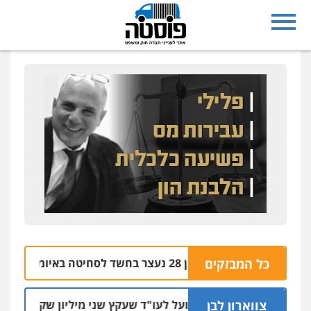
נצרת: בן 28 נעצר בחשד לסחיטה באיומים מטלפון שאינו שלו
כל המבזקים
צווארון לבן
מאסר בפועל לעו"ד שעקץ שני מיליון שקל על דירה השייכ