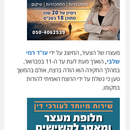
פלילי
פשיעה חמורה
מעצרים וחקירות
0509230800
גיל דביר – משרד עורכי דין
פלילי
פשיעה כלכלית
צווארון לבן
0506217771
מעצרו של הצעיר, המיוצג על ידי
עו"ד רמי
שלבי
,
הוארך מעת לעת עד ה-11 בפברואר.
סלימאן אבו שעירה – משרד עורכי דין
פלילי
בטחוני
צבאי
נזיקין
במהלך החקירה הוא הודה ברצח, אולם בהמשך
0547780927
טען כי נשלח על ידי הרוצח האמיתי להודות
במקומו.
עו"ד אסף גונן
פלילי
פשע חמור
תעבורה
צבא
מעצרים
וחקירות
0542255161
גל דהן – משרד עורך דין פלילי