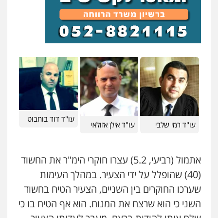
פלילי
פשיעה חמורה
סמים
מעצרים
וחקירות
0544723840
עו"ד ראוף נג'אר
פלילי
עורכי דין לענייני אסירים
מעצרים
סמים
רכוש
0548009246
דוד אפרים משרד עורכי דין
פלילי
צווארון לבן
מס הכנסה
מע"מ
עו"ד דוד בוחבוט
עו"ד רמי שלבי
עו"ד אילן אזולאי
0506209859
אתמול (רביעי, 5.2) עצרו חוקרי הימ"ר את החשוד
עדי כרמלי – חברת עו"ד
(40) שהופלל על ידי הצעיר. במהלך העימות
פלילי
כלכלי
עורכי דין לענייני אסירים
0525060666
שערכו החוקרים בין השניים, הצעיר הטיח בחשוד
השני כי הוא שרצח את המנוח. הוא אף הטיח בו כי