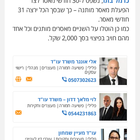
כרמל בתו
, נשפט ל-30 חודשי מאסר לצד
ומעצרים
0508824984
הפעלת מאסר מותנה – כך שבסך הכל ירצה 31
חודשי מאסר.
עו"ד שגיא אקו
כמו כן הוטלו על השניים מאסרים מותנים וכל אחד
פלילי
מעצרים וחקירות
סמים
עבירות מין
עורכי דין לענייני אסירים
מהם חויב בפיצוי בסך 2,000 שקל.
0525279829
אלי אונגר משרד עו"ד
פלילי
פשיעה חמורה
מעצרים
מנהלי
רישוי
עסקים
0507302623
לוי מלאך דדון – משרד עו"ד
פלילי
פשיעה חמורה
מעצרים וחקירות
0544231863
עו"ד מעיין שמחון
פלילי
מעצרים וחקירות
עורכי דין לענייני