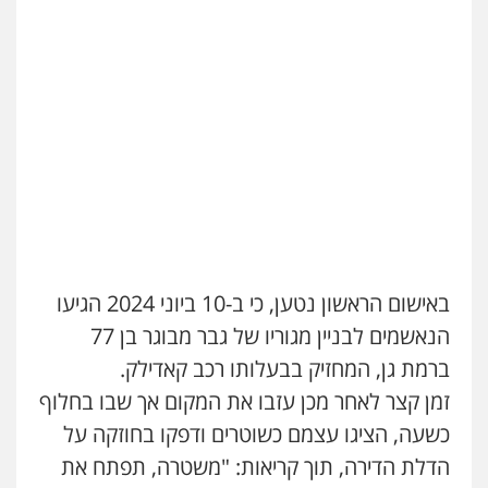
גיא זהבי משרד עורכי דין
פלילי
משפחה
503456449
עו"ד איהאב ג'לג'ולי
פלילי
מעצרים וחקירות
עורכי דין לענייני
אסירים
0505216700
אייל בן שושן, עורך דין פלילי
באישום הראשון נטען, כי ב-10 ביוני 2024 הגיעו
פלילי
מעצרים וחקירות
פשיעה חמורה
נוער
רישום פלילי
הנאשמים לבניין מגוריו של גבר מבוגר בן 77
0522763105
ברמת גן, המחזיק בבעלותו רכב קאדילק.
זמן קצר לאחר מכן עזבו את המקום אך שבו בחלוף
עו"ד שלומי שרון
כשעה, הציגו עצמם כשוטרים ודפקו בחוזקה על
פלילי
צבאי
מעצרים וחקירות
הדלת הדירה, תוך קריאות: "משטרה, תפתח את
0547342002