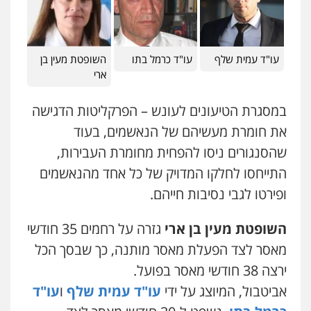
0546470989
עו"ד אבי כהן
עו"ד עמית שלף
עו"ד כרמל בתו
השופטת מעין בן
פלילי
פשיעה חמורה
קטינים
אלימות
ארי
סמים
עבירות מין
0523647066
במסגרת הטיעונים לעונש – הפרקליטות הדגישה
את חומרת מעשיהם של הנאשמים, בעוד
ויקי שמואל – משרד עו"ד
שהסנגורים ניסו להפחית מחומרת העבירות,
פלילי
משפט פלילי
0528959600
התייחסו לחלקו המדויק של כל אחד מהנאשמים
ופירטו לגבי נסיבות חייהם.
קורל קרוז – עורך דין פלילי
השופטת מעין בן ארי
גזרה על רחמים 35 חודשי
משפט פלילי
0545437431
מאסר לצד הפעלת מאסר מותנה, כך שבסך הכל
ירצה 38 חודשי מאסר בפועל.
אביטבול, המיוצג על ידי
עו"ד עמית שלף
ו
עו"ד
עו"ד עלי סעדי
פלילי
פשיעה חמורה
ליווי וייצוג בחקירות