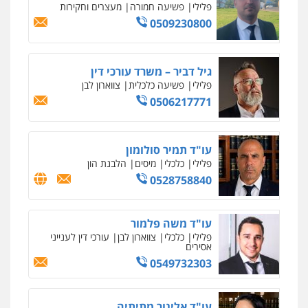
פלילי
פשיעה חמורה
סמים
מעצרים
וחקירות
0544723840
עו"ד ראוף נג'אר
פלילי
עורכי דין לענייני אסירים
מעצרים
סמים
רכוש
0548009246
דוד אפרים משרד עורכי דין
פלילי
צווארון לבן
מס הכנסה
מע"מ
0506209859
עדי כרמלי – חברת עו"ד
פלילי
כלכלי
עורכי דין לענייני אסירים
0525060666
גיא זהבי משרד עורכי דין