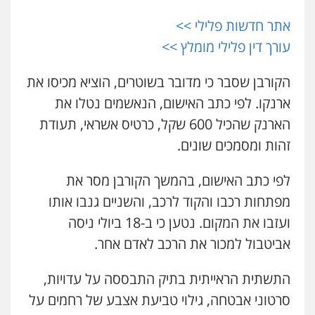
אתר חדשות פלילי >>
עורך דין פלילי מומלץ >>
הקורבן שסבר כי מדובר בשוטרים, הוציא מכיסו את
ארנקו. לפי כתב האישום, הנאשמים נטלו את
הארנק שהכיל 600 שקל, כרטיס אשראי, תעודת
זהות ומסמכים שונים.
לפי כתב האישום, בהמשך הקורבן מסר את
מפתחות רכבו והקוד לרכב, והשניים גנבו אותו
ועזבו את המקום. נטען כי ב-18 ביולי ניסה
אביטבול למכור את הרכב לאדם אחר.
התשתית הראייתית בתיק התבססה על עדויות,
עו"ד אורנת קמרון
פלילי
תעבורה
עורכי דין לענייני אסירים
סרטוני אבטחה, גילוי טביעת אצבע של רחמים על
משפחה
נוער