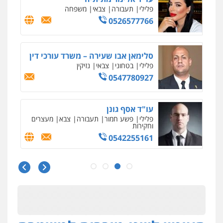
פלילי
משפחה
503456449
עו"ד איהאב ג'לג'ולי
פלילי
מעצרים וחקירות
עורכי דין לענייני
אסירים
0505216700
אייל בן שושן, עורך דין פלילי
פלילי
מעצרים וחקירות
פשיעה חמורה
נוער
רישום פלילי
0522763105
עו"ד שלומי שרון
פלילי
צבאי
מעצרים וחקירות
0547342002