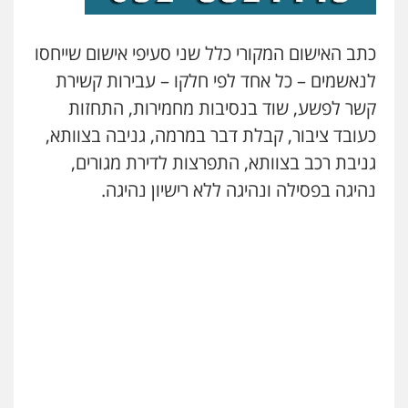
גל דהן – משרד עורך דין פלילי
פלילי
פשיעה חמורה
סמים
מעצרים
כתב האישום המקורי כלל שני סעיפי אישום שייחסו
וחקירות
לנאשמים – כל אחד לפי חלקו – עבירות קשירת
0544723840
קשר לפשע, שוד בנסיבות מחמירות, התחזות
עו"ד ראוף נג'אר
כעובד ציבור, קבלת דבר במרמה, גניבה בצוותא,
פלילי
עורכי דין לענייני אסירים
מעצרים
גניבת רכב בצוותא, התפרצות לדירת מגורים,
סמים
רכוש
0548009246
נהיגה בפסילה ונהיגה ללא רישיון נהיגה.
דוד אפרים משרד עורכי דין
פלילי
צווארון לבן
מס הכנסה
מע"מ
0506209859
עדי כרמלי – חברת עו"ד
פלילי
כלכלי
עורכי דין לענייני אסירים
0525060666