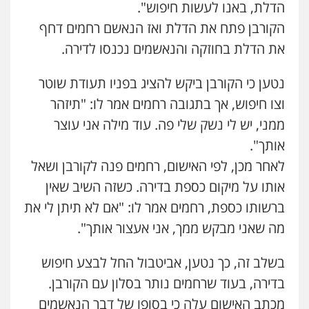
הדלת, באנו לעשות חיפוש".
הקורבן פתח את הדלת ואז הנאשם רחמים דחף
עו"ד אלון קריטי
את הדלת בחוזקה והנאשמים נכנסו לדירה.
פלילי
כלכלי
אלימות
סמים
מעצרים
0525544654
נטען כי הקורבן ביקש להציג בפניו תעודת שוטר
וצו חיפוש, אך בתגובה רחמים אמר לו: "תיזהר
עו"ד זוהר ארבל
ממני, יש לי נשק שלי פה. עוד מילה אני עוצר
פלילי
פשיעה חמורה
מעצרים וחקירות
קטינים
אותך".
0538788878
לאחר מכן, לפי האישום, רחמים פנה לקורבן ושאל
אותו על מיקום כספת בדירה. כשזה השיב שאין
ברשותו כספת, רחמים אמר לו: "אם לא תיתן לי את
מה שאני מבקש ממך, אני אעצור אותך".
בשלב זה, כך נטען, אביטבול החל לבצע חיפוש
בדירה, בעוד שרחמים נותר בסלון עם הקורבן.
מכתב האישום עלה כי בסופו של דבר הנאשמים