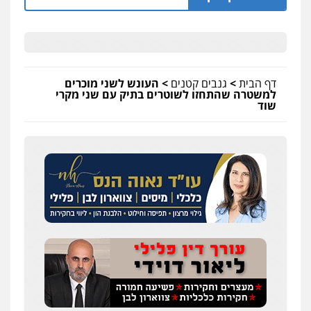
דף הבית
>
גנבים קטנים
>
העונש לשני מוכרים
למשטרה שהתחזו לשוטרים בתיק עם שני מקרי
שוד
עדי כרמלי – חברת עו"ד
פלילי
כלכלי
עורכי דין לענייני אסירים
0525060666
גיא זהבי משרד עורכי דין
פלילי
משפחה
503456449