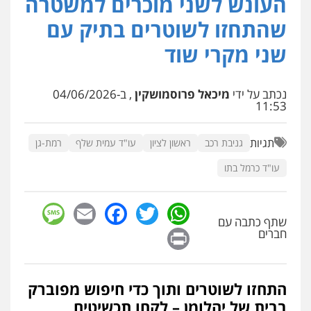
העונש לשני מוכרים למשטרה
עו"ד אלון קריטי
פלילי
כלכלי
אלימות
סמים
מעצרים
שהתחזו לשוטרים בתיק עם
0525544654
שני מקרי שוד
עו"ד זוהר ארבל
פלילי
פשיעה חמורה
מעצרים וחקירות
נכתב על ידי
מיכאל פרוסמושקין
, ב-04/06/2026
קטינים
11:53
0538788878
תגיות
גניבת רכב
ראשון לציון
עו"ד עמית שלף
רמת-גן
עו"ד שלי גורביץ – לוי
עו"ד כרמל בתו
משפט פלילי
פשיעה חמורה
מעצרים
וחקירות
צבאי
תעבורה
0544218336
sage
Facebook
Email
WhatsApp
Twitter
שתף כתבה עם
Print
חברים
משרד עורכי דין חן ברוך
פלילי
דיני תעבורה
מעצרים וחקירות
0505078733
התחזו לשוטרים ותוך כדי חיפוש מפוברק
בבית של יהלומן – לקחו תכשיטים,