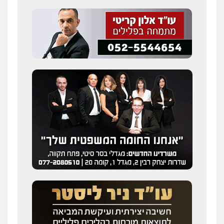
עו"ד איהאב ג'לג'ולי
פלילי
מעצרים וחקירות
עורכי דין לענייני
אסירים
0505216700
אייל בן שושן, עורך דין פלילי
פלילי
מעצרים וחקירות
פשיעה חמורה
נוער
רישום פלילי
0522763105
עו"ד שלומי שרון
פלילי
צבאי
מעצרים וחקירות
0547342002
עו"ד אלון קריטי
פלילי
כלכלי
אלימות
סמים
מעצרים