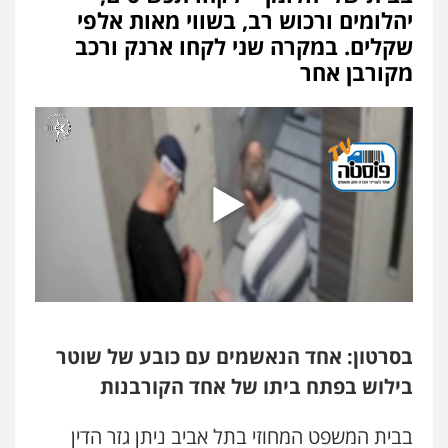
עו"ד קארין לגטיוי
יהלומים ורכוש רב, בשווי מאות אלפי
פלילי
פשיעה חמורה
מעצרים וחקירות
שקלים. במקרה שני לקחו ארנק ורכב
0507446995
מקורבן אחר
משרד עורכי דין טאי שרקי
פלילי
אסירים
תעבורה
מרב"ד
0547556464
אברהם שהבזי – משרד עורכי דין
מיסים
כלכלי
פלילי
פשיעה כלכלית
הלבנת
הון
0504456555
בסרטון: אחד הנאשמים עם כובע של שוטר
עו"ד אילן אלימלך
פלילי
פשיעה חמורה
תעבורה
אסירים
בילוש בפתח ביתו של אחד הקורבנות
0522992110
בבית המשפט המחוזי בתל אביב ניתן גזר הדין