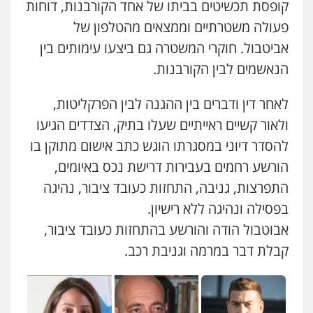
קופסת תכשיטים בביתו של אחד הקורבנות, דוחות
0505417090
פעולה משטרתיים וממצאים מהטלפון של
אביטבול. חוקרי המשטרה גם ביצעו עימותים בין
שני אלגרבלי – משרד עורכי דין
פלילי
עורכי דין לענייני אסירים
תעבורה
הנאשמים לבין הקורבנות.
0507120031
לאחר דין ודברים בין ההגנה לבין הפרקליטות,
ולאור קשיים ראייתיים שעלו בתיק, הצדדים הגיעו
עו"ד אייל אביטל
להסדר דיוני במסגרתו הוגש כתב אישום מתוקן בו
פלילי
פשיעה חמורה
מעצרים וחקירות
0544712201
הורשע רחמים בעבירות דרישת נכס באיומים,
התפרצות, גניבה, התחזות כעובד ציבור, נהיגה
בפסילה ונהיגה ללא רישיון.
עו"ד בועז קניג
פלילי
משפחה
כלכלי
צבאי
אבוטבול הודה והורשע בהתחזות כעובד ציבור,
0507003001
קבלת דבר במרמה וגניבת רכב.
מנשה, אלמוג – עורכי דין
פלילי
עבירות תנועה
צווארון לבן
תעבורה
עורכי דין לענייני אסירים
מעצרים וחקירות