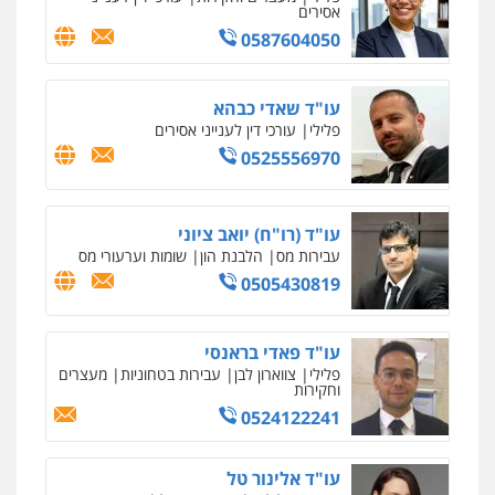
אסירים
0587604050
עו"ד שאדי כבהא
פלילי
עורכי דין לענייני אסירים
0525556970
עו"ד (רו"ח) יואב ציוני
עבירות מס
הלבנת הון
שומות וערעורי מס
0505430819
עו"ד פאדי בראנסי
פלילי
צווארון לבן
עבירות בטחוניות
מעצרים
וחקירות
0524122241
עו"ד אלינור טל