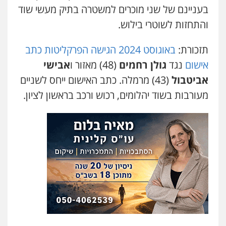
עו"ד יוסי חמצני
בעניינם של שני מוכרים למשטרה בתיק מעשי שוד
כלכלי
צווארון לבן
פשיעה כלכלית
עבירות
והתחזות לשוטרי בילוש.
מס
הלבנת הון
0505471497
תזכורת:
באוגוסט 2024 הגישה הפרקליטות כתב
אישום
נגד
גולן רחמים
(48) מאזור ו
אבישי
עו"ד שאדי נאטור
אביטבול
(43) מרמלה. כתב האישום ייחס לשניים
פלילי
פשיעה חמורה
מעצרים וחקירות
0509230800
מעורבות בשוד יהלומים, רכוש ורכב בראשון לציון.
גיל דביר – משרד עורכי דין
פלילי
פשיעה כלכלית
צווארון לבן
0506217771
עו"ד תמיר סולומון
פלילי
כלכלי
מיסים
הלבנת הון
0528758840