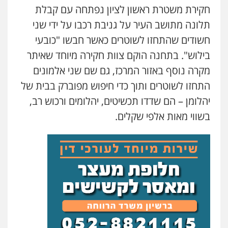
חקירת משטרת ראשון לציון נפתחה עם קבלת
עו"ד משה פלמור
פלילי
כלכלי
צווארון לבן
עורכי דין לענייני
תלונה מתושב העיר על גניבת רכבו על ידי שני
אסירים
חשודים שהתחזו לשוטרים כאשר חבשו "כובעי
0549732303
בילוש". בתחנה הוקם צוות חקירה מיוחד שאיתר
מקרה נוסף באזור המרכז, גם שם שני אלמונים
עו"ד אלינור מתיתיה
פלילי
תעבורה
צבאי
משפחה
התחזו לשוטרים ותוך כדי חיפוש מפוברק בבית של
0526577766
יהלומן – הם שדדו תכשיטים, יהלומים ורכוש רב,
בשווי מאות אלפי שקלים.
סלימאן אבו שעירה – משרד עורכי דין
פלילי
בטחוני
צבאי
נזיקין
0547780927
עו"ד אסף גונן
פלילי
פשע חמור
תעבורה
צבא
מעצרים
וחקירות
0542255161