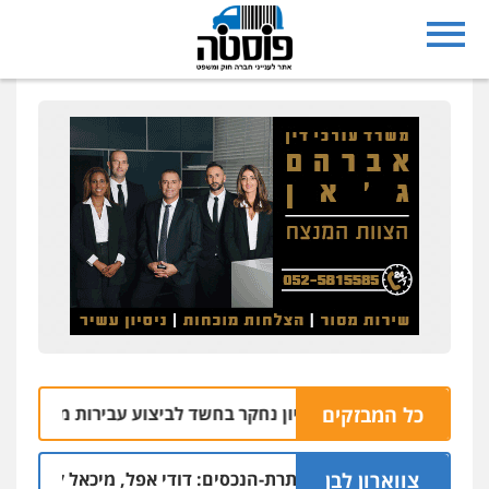
כל המבזקים
יריית ראשון לציון נחקר בחשד לביצוע עבירות מין
05.08 | 10:05
צווארון לבן
ים בפרשת הסתרת-הנכסים: דודי אפל, מיכאל קליינר והאחים איציק