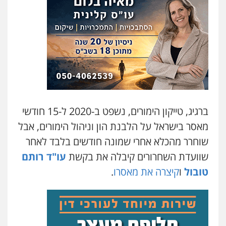
משרד עורכי דין טאי שרקי
פלילי
אסירים
תעבורה
מרב"ד
0547556464
עו"ד אילן אלימלך
פלילי
פשיעה חמורה
תעבורה
אסירים
0522992110
ברגיג, טייקון הימורים, נשפט ב-2020 ל-15 חודשי
עו"ד שאדי נאטור
מאסר בישראל על הלבנת הון וניהול הימורים, אבל
פלילי
פשיעה חמורה
מעצרים וחקירות
שוחרר מהכלא אחרי שמונה חודשים בלבד לאחר
0509230800
שוועדת השחרורים קיבלה את בקשת
עו"ד רותם
טובול
ו
קיצרה את מאסרו
.
גיל דביר – משרד עורכי דין
פלילי
פשיעה כלכלית
צווארון לבן
0506217771