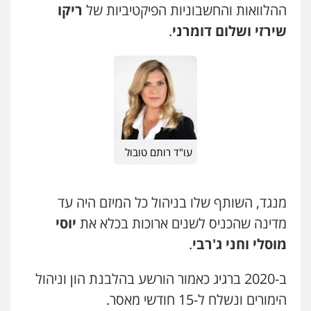
עו"ד בועז קניג
ההלוואות והחשבוניות הפיקטיביות של
ריקו
פלילי
משפחה
כלכלי
צבאי
שירזי ושלום דומרני
.
0507003001
מנשה, אלמוג – עורכי דין
פלילי
עבירות תנועה
צווארון לבן
תעבורה
עורכי דין לענייני אסירים
מעצרים וחקירות
0546470989
עו"ד רותם טובול
עו"ד אבי כהן
פלילי
פשיעה חמורה
קטינים
אלימות
סמים
עבירות מין
0523647066
מנגד, השותף שלו בניהול כל המיזם היה עד
מדינה שהכניס לשנים ארוכות בכלא את
יוסי
ויקי שמואל – משרד עו"ד
מוסלי וחני ג'רבי
.
פלילי
משפט פלילי
0528959600
ב-2020 ברגיג כאמור הורשע בהלבנת הון וניהול
הימורים ונשלח ל-15 חודשי מאסר.