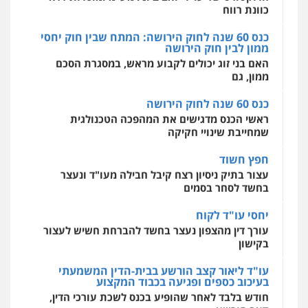
מרכז התחלה חדשה
ממון לבין חוק הירושה
אסירים
עבירות מין
שירותים מקצועיים
לעורכי דין
האם בני זוג יכולים לקבוע מראש, במסגרת הסכם
חליל ביאדי – משרד עורכי דין
ממון, גם
0544500346
פלילי
דיני תעבורה
מעצרים וחקירות
פשיעה חמורה
אסירים
כנס 60 שנה לחוק הירושה
0509636895
מאיה בלום, עו"ס, טיפול ושיקום
ראשי הכנס מדגישים את המהפכה הטכנולגית
טיפול בהתמכרויות
שירותים מקצועיים
שמחייבת שינויי חקיקה
לעורכי דין
עו"ד איהאב זבידאת
0504062539
חפץ חשוד
פלילי
פשיעה חמורה
ארגוני פשע
עבירות
המתה
עבירות מין
עצור בתיק ניסיון רצח קיבל חבילה מעו"ד ונעצר
בחשד לסחר בסמים
0509930581
עו"ד ד"ר אבי שקד
עבירות כלכליות
הלבנת הון
חילוטים
יחסי עו"ד לקוח
עבירות פליליות
עורך דין מהצפון נעצר בחשד להברחת חשיש לעצור
עו"ד יפעת שוורץ סיל
0544385337
בקישון
פלילי
תעבורה
0523379525
עו"ד ליאור קצב הורשע בבית-הדין המשמעתי
איתי חקירות – שירותים לעורכי דין
בעיכוב כספים ופגיעה בכבוד המקצוע
חקירות פרטיות
חקירות כלכליות
חקירות
חודש בלבד לאחר שהופיע בכנס לשכת עורכי הדין,
אישות
איתורים
עו"ד אליה חן ברק
קצב הורשע
0537865001
פלילי
פשיעה חמורה
ליווי וייצוג בחקירות
ומעצרים
אסירים
נוער
10 מיליון
0525914163