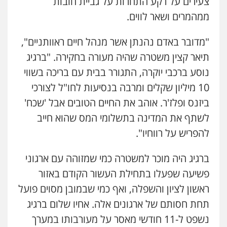
צעירים על רקע התחרות על גביית חובות
ממהמרים ושאר לווים.
"מדובר באדם נהנתן אשר מנהל חיים ראוותניים",
תיאר קצין משטרה שהיה מעורה בחקירה. "ברגיג
עו"ד אייל אביטל
פלילי
פשיעה חמורה
מעצרים וחקירות
נוסע ברכבי יוקרה, התגורר בבית עם בריכה בשווי
0544712201
10 מיליון שקלים ומרבה בנסיעות לחו"ל לצורכי
ביזנס ופלז'ר. אוהב את החיים הטובים אבל 'שכח'
עו"ד רונן בנדל
לשתף את המדינה בתשלומי המס שהוא חייב
משפט פלילי
פשיעה חמורה
פלילי
להפריש על רווחיו".
0524282442
ברגיג היה מוכר למשטרה כמי שמזוהה עם ארגוני
פשיעה שפעלו בתחילת העשור הקודם באזור
כבריאן, מזר – משרד עורכי דין
פלילי
מעצרים וחקירות
ראשון לציון והשפלה, ואף כמי שבמובן מסוים פועל
0543986802
תחת חסותם של ארגונים אלה. אחיו שלום ברגיג
נשפט ל-11 חודשי מאסר על מעורבותו במערך