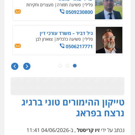
פלילי
כלכלי
עורכי דין לענייני אסירים
0525060666
גיא זהבי משרד עורכי דין
פלילי
משפחה
503456449
עו"ד איהאב ג'לג'ולי
פלילי
מעצרים וחקירות
עורכי דין לענייני
אסירים
0505216700
טייקון ההימורים טוני ברגיג
אייל בן שושן, עורך דין פלילי
פלילי
מעצרים וחקירות
פשיעה חמורה
נרצח בפראג
נוער
רישום פלילי
0522763105
נכתב על ידי
זיו קריסטל
, ב-04/06/2026 11:41