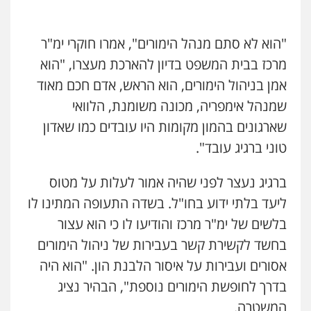
אייל בן שושן, עורך דין פלילי
פלילי
מעצרים וחקירות
פשיעה חמורה
"הוא לא סתם מנהל הימורים", אמרו חוקרי ימ"ר
נוער
רישום פלילי
מרכז בבית המשפט בדיון להארכת מעצרו, "הוא
0522763105
אמן בניהול הימורים, הוא הראש, אדם חכם מאוד
שמנהל אימפריה, מכונה משומנת, הלוואי
עו"ד שלומי שרון
פלילי
צבאי
מעצרים וחקירות
שארגונים בהמון מקומות היו עובדים כמו שאדון
0547342002
טוני ברגיג עובד".
ברגיג נעצר לפני שהיה אמור לעלות על מטוס
עו"ד אלון קריטי
ליעד בלתי ידוע בחו"ל. בשדה התעופה המתינו לו
פלילי
כלכלי
אלימות
סמים
מעצרים
0525544654
בלשים של ימ"ר מרכז והודיעו לו כי הוא עצור
בחשד לקשירת קשר בעבירות של ניהול הימורים
אסורים ועבירות על איסור הלבנת הון. "הוא היה
עו"ד דפנה לביא
משפחה
גישור
בדרך לחופשת הימורים נוספת", הבהיר נציג
0507206063
המשטרה.