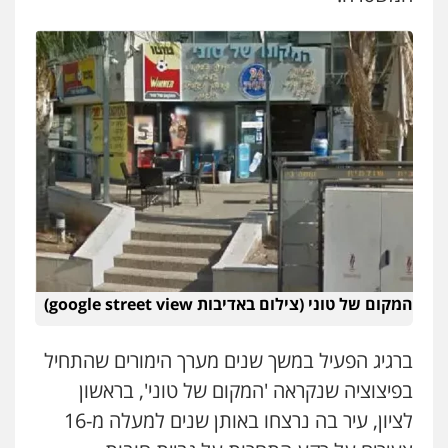
עו"ד זוהר ארבל
פלילי
פשיעה חמורה
מעצרים וחקירות
קטינים
0538788878
עו"ד אסף דוק
פלילי
עבירות מין
סמים והימורים
פשיעה
חמורה
חקירות ומעצרים
צווארון לבן והונאה
0526885006
המקום של טוני (צילום באדיבות google street view)
ברגיג הפעיל במשך שנים מערך הימורים שהתחיל
בפיצוציה שנקראה 'המקום של טוני', בראשון
לציון, עיר בה נרצחו באותן שנים למעלה מ-16