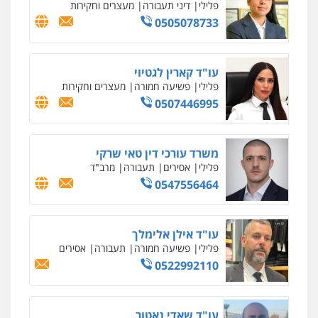
פלילי
פשע חמור
תעבורה
צבא
מעצרים
וחקירות
0542255161
גל דהן – משרד עורך דין פלילי
פלילי
פשיעה חמורה
סמים
מעצרים
וחקירות
0544723840
עו"ד ראוף נג'אר
פלילי
עורכי דין לענייני אסירים
מעצרים
סמים
רכוש
0548009246
דוד אפרים משרד עורכי דין
פלילי
צווארון לבן
מס הכנסה
מע"מ
0506209859
עדי כרמלי – חברת עו"ד