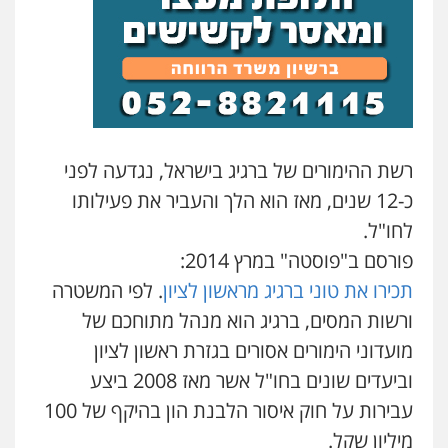
סלימאן אבו שעירה – משרד עורכי דין
פלילי
בטחוני
צבאי
נזיקין
0547780927
עו"ד אסף גונן
פלילי
פשע חמור
תעבורה
צבא
מעצרים
רשת ההימורים של ברגיג בישראל, נגדעה לפני
וחקירות
0542255161
כ-12 שנים, מאז הוא הלך והעביר את פעילותו
לחו"ל.
גל דהן – משרד עורך דין פלילי
פורסם ב"פוסטה" במרץ 2014:
פלילי
פשיעה חמורה
סמים
מעצרים
וחקירות
תכירו את טוני ברגיג מראשון לציון
. לפי המשטרה
0544723840
ורשות המסים, ברגיג הוא מנהל מתוחכם של
מועדוני הימורים אסורים בגזרת ראשון לציון
עו"ד ראוף נג'אר
וביעדים שונים בחו"ל אשר מאז 2008 ביצע
פלילי
עורכי דין לענייני אסירים
מעצרים
סמים
רכוש
עבירות על חוק איסור הלבנת הון בהיקף של 100
0548009246
מיליון שקל.