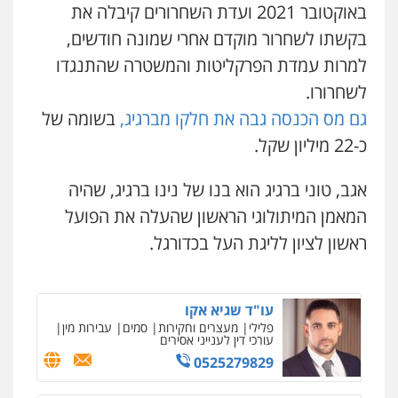
באוקטובר 2021 ועדת השחרורים קיבלה את
קורל קרוז – עורך דין פלילי
משפט פלילי
בקשתו לשחרור מוקדם אחרי שמונה חודשים,
0545437431
למרות עמדת הפרקליטות והמשטרה שהתנגדו
לשחרורו.
עו"ד עלי סעדי
גם מס הכנסה גבה את חלקו מברגיג,
בשומה של
פלילי
פשיעה חמורה
ליווי וייצוג בחקירות
ומעצרים
כ-22 מיליון שקל.
0508824984
אגב, טוני ברגיג הוא בנו של נינו ברגיג, שהיה
עו"ד תומר בנישתי
המאמן המיתולוגי הראשון שהעלה את הפועל
פלילי
מעצרים וחקירות
צווארון לבן
פשיעה
חמורה
ראשון לציון לליגת העל בכדורגל.
0546657865
עו"ד שגיא אקו
פלילי
מעצרים וחקירות
סמים
עבירות מין
עורכי דין לענייני אסירים
0525279829