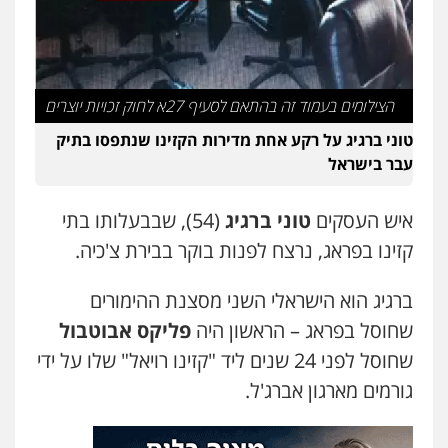
עו"ד אסף דוק
פלילי
עבירות מין
סמים והימורים
פשיעה
חמורה
חקירות ומעצרים
צווארון לבן והונאה
0526885006
הצילומים בעמוד זה בהתאם לסעיף 27א לחוק זכויות יוצרים
עו"ד שלי גורביץ – לוי
משפט פלילי
פשיעה חמורה
מעצרים
טוני ברגיג על רקע אחת מדירות הקזינו שנתפסו בתיק
וחקירות
צבאי
תעבורה
עבר בישראל
0544218336
איש העסקים
טוני ברגיג
(54), שבבעלותו בתי
משרד עורכי דין חן ברוך
קזינו בפראג, נרצח לפנות בוקר בבירת צ'כיה.
פלילי
דיני תעבורה
מעצרים וחקירות
0505078733
ברגיג הוא הישראלי השני מסצנת ההימורים
שחוסל בפראג – הראשון היה
פליקס אבוטבול
עו"ד קארין לגטיוי
שחוסל לפני 24 שנים ליד "קזינו רויאל" שלו על ידי
פלילי
פשיעה חמורה
מעצרים וחקירות
גורמים מארגון אברג'ל.
0507446995