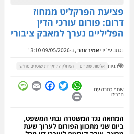
תעבורה
פציעת הפרקליט ממחוז
0526631970
דרום: פורום עורכי הדין
הפליליים נערך למאבק ציבורי
עו"ד אייל אביטל
פלילי
פשיעה חמורה
מעצרים וחקירות
0544712201
נכתב על ידי
אמיר זוהר
, ב-09/05/2026 13:10
תגיות
אלימות שוטרים
המחלקה לחקירות שוטרים מח"ש
כבריאן, מזר – משרד עורכי דין
פלילי
מעצרים וחקירות
0543986802
sage
Facebook
Email
WhatsApp
Twitter
שתף כתבה עם
Print
חברים
אלי אונגר משרד עו"ד
פלילי
פשיעה חמורה
מעצרים
מנהלי
רישוי
עסקים
0507302623
המחאה נגד המשטרה ובתי המשפט,
ביום שני מתכוון הפורום לערוך שעת
מחאה, שבה קוראים לעורכי דין מכל