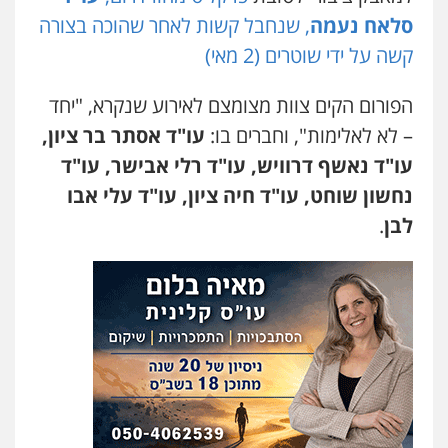
דוד בוחבוט – משרד עו"ד
סלאח נעמה
, שנחבל קשות לאחר שהוכה בצורה
פלילי
פשיעה חמורה
מעצרים
צווארון לבן
קשה על ידי שוטרים (2 מאי)
0505542333
הפורום הקים צוות מצומצם לאירוע שנקרא, "יחד
עו"ד בן ממן
– לא לאלימות", וחברים בו:
עו"ד אסתר בר ציון,
פלילי
אסירים
חקירות ומעצרים
סייבר
ניהול משברים פליליים
עו"ד נאשף דרוויש, עו"ד רלי אבישר, עו"ד
0506355388
נחשון שוחט, עו"ד חיה ציון, עו"ד עלי אבו
לבן
.
עו"ד יפעת שוורץ סיל
פלילי
תעבורה
0523379525
עו"ד אליה חן ברק
פלילי
פשיעה חמורה
ליווי וייצוג בחקירות
ומעצרים
אסירים
נוער
0525914163