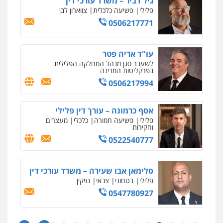
גיל דביר – משרד עורכי דין
0543986802
פלילי
פשיעה כלכלית
צווארון לבן
0506217771
עו"ד אריה פטר
לשעבר סגן מנהל המחלקה הפלילית
בפרקליטות המדינה
0506217994
אסף כרמונה – עורך דין פלילי
פלילי
פשיעה חמורה
כלכלי
מעצרים
וחקירות
0522540777
סלימאן אבו שעירה – משרד עורכי דין
פלילי
בטחוני
צבאי
נזיקין
0547780927
ניר קידר – צלם
צילום עורכי דין
שירותים מקצועיים לעורכי
דין