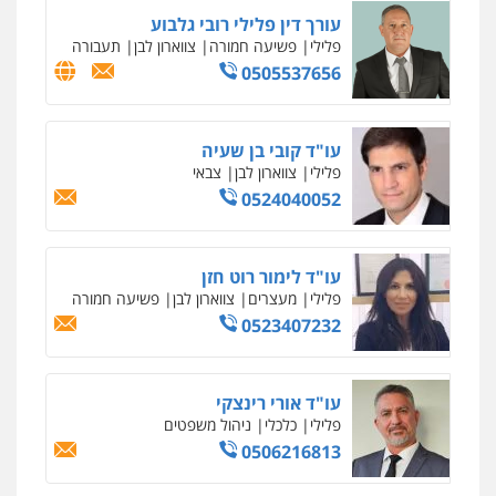
אסירים
צבאי
0546364651
עו"ד עמית שלף
פלילי
פשיעה חמורה
עורכי דין לענייני
אסירים
סמים
0542068898
עו"ד מירב נוסבוים
פלילי
מעצרים וחקירות
נוער
עורכי דין
לענייני אסירים
0522331443
רעות כהן – משרד עורכי דין
פלילי
צווארון לבן
תעבורה
אסירים
מעצרים
וחקירות
0506277425
עו"ד מאור שגב