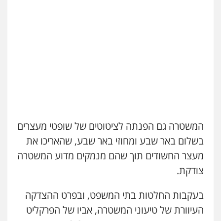
עו"ד יניב זוסמן
פלילי
כלכלי
פשיעה חמורה
מעצרים
וחקירות
0525199949
עו"ד פאדי זועבי
פלילי
פשיעה חמורה
סמים
עורכי דין לענייני
אסירים
תעבורה
0506984757
המשטרה גם הפנתה לציטוטים של שופטי מעצרים
עו"ד גיורא זילברשטיין
בשלום באר שבע ומחוזי באר שבע, שהאריכו את
פלילי
פשיעה חמורה
מעצרים וחקירות
0505212444
מעצר החשודים תוך שהם מנמקים מדוע המשטרה
צודקת.
עו"ד אסף גונן
פלילי
פשע חמור
תעבורה
צבא
מעצרים
בעקבות החלטות בתי המשפט, ובפרט ההצדקה
וחקירות
העיוורת של טיעוני המשטרה, אביו של הפרקליט
0542255161