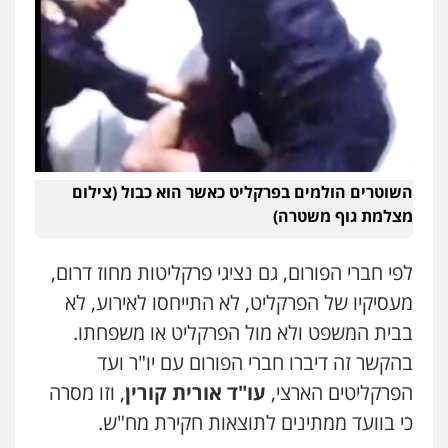
אסירים
אזרחי
נדל"ן / עסקים
0528488515
רעות כהן – משרד עורכי דין
פלילי
צווארון לבן
תעבורה
אסירים
מעצרים
וחקירות
עו"ד פיני פישלר
0506277425
פלילי
תעבורה
מח"ש
אזרחי
כלכלי
0505234000
עו"ד מאור שגב
השוטרים הולמים בפרקליט כאשר הוא כבול (צילום
פלילי
פשיעה חמורה
מעצרים וחקירות
עו"ד שלי גורביץ – לוי
מצלמת גוף משטרה)
0546680127
משפט פלילי
פשיעה חמורה
מעצרים
וחקירות
צבאי
תעבורה
0544218336
לפי חברי הפורום, גם נציגי פרקליטות מחוז דרום,
עו"ד נעם שביט
מעסיקיו של הפרקליט, לא התייחסו לאירוע, לא
פלילי
פשיעה חמורה
מיסים
הלבנת הון
פסיכיאטריה משפטית
משרד עורכי דין חן ברוך
בבית המשפט ולא מול הפרקליט או משפחתו.
0506216048
פלילי
דיני תעבורה
מעצרים וחקירות
בהקשר זה דיברו חברי הפורום עם יו"ר ועד
0505078733
הפרקליטים הארצי,
עו"ד אורית קורין
, וזו מסרה
עו"ד דותן דניאלי
פלילי
פשיעה חמורה
צווארון לבן
פשיעה
כי בוועד ממתינים לתוצאות חקירת מח"ש.
כלכלית
עורכי דין לענייני אסירים
נוער
עו"ד קארין לגטיוי