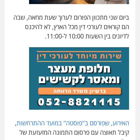
עו"ד שילה ענבר
פלילי
כלכלי
מיסים
הלבנת הון
ייעוץ לעורכי
דין
ביום שני מתכוון הפורום לערוך שעת מחאה, שבה
0506216097
הם קוראים לעורכי דין מכל הארץ, לא להיכנס
לדיונים בין השעות 10:00 ל-11:00.
משרד עורכי דין פארס פלאח
פלילי
צבאי
צווארון לבן והונאה
ביטוח לאומי
0549911449
עו"ד יאיר בן סימון
פלילי
תעבורה
אזרחי
נזיקין
ביטוח
0505719060
עו"ד תמיר סולומון
פלילי
כלכלי
מיסים
הלבנת הון
האירוע, שפורסם ב"פוסטה" במועד ההתרחשות
,
0528758840
קיבל תאוצה עם פרסום התמונה המזעזעת של