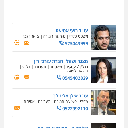
0542442982
פלילי
פשיעה חמורה
מעצרים וחקירות
0507446995
עו"ד אורנת קמרון
פלילי
תעבורה
עורכי דין לענייני אסירים
משפחה
נוער
עו"ד רועי אטיאס
0505417090
משפט פלילי
פשיעה חמורה
צווארון לבן
525043999
עו"ד חמאדה מסרי
תעבורה
מצגר ושות', חברת עורכי דין
0526631970
נדל"ן / עסקים
משפחה
תעבורה
כלכלי
הוצאה לפועל
0545402829
עו"ד אייל אביטל
פלילי
פשיעה חמורה
מעצרים וחקירות
עו"ד אילן אלימלך
0544712201
פלילי
פשיעה חמורה
תעבורה
אסירים
0522992110
כבריאן, מזר – משרד עורכי דין
פלילי
מעצרים וחקירות