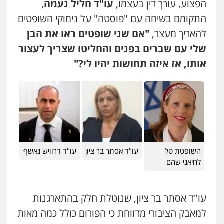
הפצוע, עורך דין בעצמו,
עו"ד חליל נעמה
,
התקומם בשיחה עם "פוסטה" על נימוקי השופטים
עורך דין פלילי רובי גלבוע
פלילי
פשיעה חמורה
צווארון לבן
תעבורה
להאריך מעצר,
"אם שני שופטים ראו את הבן
0505537656
שלי עם שברים בפנים והחליטו שצריך לעצור
אותו, אז איזה תחושות יהיו לי?"
עו"ד קובי בן שעיה
פלילי
צווארון לבן
צבאי
0524040052
עו"ד לימור רוט חזן
פלילי
מעצרים
צווארון לבן
פשיעה חמורה
השופטת טל
עו"ד אסתר בר ציון
עו"ד דרוויש נאשף
עו"ד אלון ארז
0523407232
לחיאני שהם
פלילי
צבאי
סמים
אלימות במשפחה
צווארון
לבן
0507368203
עו"ד אורי רינצקי
עו"ד אסתר בר ציון, שנוטלת חלק בהתארגנות
פלילי
כלכלי
ניהול משפטים
למאבק הציבורי מדווחת כי הפורום כולל כמה מאות
דוד אפרים משרד עורכי דין
0506216813
פלילי
צווארון לבן
מס הכנסה
מע"מ