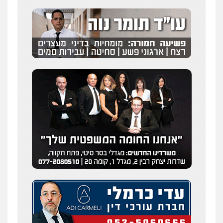
עו"ד יפעת שוורץ סיל
פלילי
תעבורה
0523379525
עו"ד אליה חן ברק
פלילי
פשיעה חמורה
ליווי וייצוג בחקירות
ומעצרים
אסירים
נוער
0525914163
עו"ד שילה ענבר
פלילי
כלכלי
מיסים
הלבנת הון
ייעוץ לעורכי
דין
0506216097
משרד עורכי דין פארס פלאח
פלילי
צבאי
צווארון לבן והונאה
ביטוח לאומי
0549911449