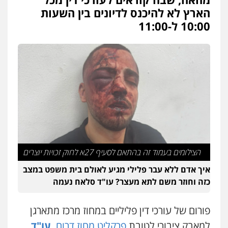
לוי מלאך דדון – משרד עו"ד
הארץ לא להיכנס לדיונים בין השעות
פלילי
פשיעה חמורה
מעצרים וחקירות
10:00 ל-11:00
0544231863
עו"ד מעיין שמחון
פלילי
מעצרים וחקירות
עורכי דין לענייני
אסירים
0587604050
עו"ד אמיר כהן
פלילי
מעצרים וחקירות
תעבורה
0537470000
הצילומים בעמוד זה בהתאם לסעיף 27א לחוק זכויות יוצרים
איך אדם ללא עבר פלילי מגיע לאולם בית משפט במצב
עורך דין תמיר אלטיט
כזה וחוזר משם לתא מעצר? עו"ד סלאח נעמה
פלילי
תעבורה
0545577862
פורום של עורכי דין פליליים במחוז מרכז מתארגן
למאבק ציבורי לטובת
פרקליט מחוז דרום,
עו"ד