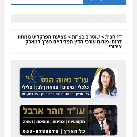
עו"ד אמיר כהן
פלילי
מעצרים וחקירות
תעבורה
0537470000
דף הבית
>
שוטרים בצרות
>
פציעת הפרקליט ממחוז
דרום: פורום עורכי הדין הפליליים נערך למאבק
ציבורי
עורך דין תמיר אלטיט
פלילי
תעבורה
0545577862
דוד בוחבוט – משרד עו"ד
פלילי
פשיעה חמורה
מעצרים
צווארון לבן
0505542333
עו"ד בן ממן
פלילי
אסירים
חקירות ומעצרים
סייבר
ניהול משברים פליליים
0506355388