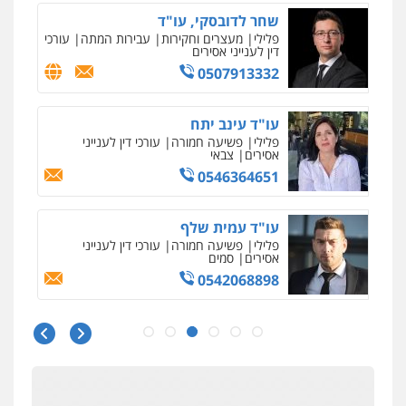
פלילי
פשיעה חמורה
מעצרים וחקירות
0546680127
עו"ד נעם שביט
פלילי
פשיעה חמורה
מיסים
הלבנת הון
פסיכיאטריה משפטית
0506216048
עו"ד דותן דניאלי
פלילי
פשיעה חמורה
צווארון לבן
פשיעה
כלכלית
עורכי דין לענייני אסירים
נוער
0542442982
עו"ד אורנת קמרון
פלילי
תעבורה
עורכי דין לענייני אסירים
משפחה
נוער
0505417090
עו"ד חמאדה מסרי