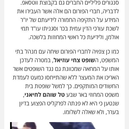
סנגורים פליליים החברים גם בקבוצת ווטסאפ.
0506209859
לדבריה, חברי הפורום הם אלה אשר העבירו את
שחר לדובסקי, עו"ד
פלילי
מעצרים וחקירות
עבירות המתה
עורכי
המידע על התקיפה החמורה לידיעתם של יו"ר
דין לענייני אסירים
עדי כרמלי – חברת עו"ד
לשכת עורכי הדין עמית בכר וסגניתו עו"ד תמי
0507913332
פלילי
כלכלי
עורכי דין לענייני אסירים
אולמן, ולידיעת כל ראשי המחוזות בלשכה.
0525060666
עו"ד עינב יתח
כמו כן צפויה לחברי הפורום שיחה עם מנהל בתי
פלילי
פשיעה חמורה
עורכי דין לענייני
אסירים
צבאי
עו"ד אלון קריטי
המשפט, ה
שופט צחי עוזיאל
, במטרה לעדכן
0546364651
פלילי
כלכלי
אלימות
סמים
מעצרים
אותו על המחאה שמכוונת גם נגד השופטים אשר
0525544654
האריכו את המעצר ללא שהתייחסו כמעט לעמדת
עו"ד עמית שלף
פלילי
פשיעה חמורה
עורכי דין לענייני
החשודים המותקפים. כך למשל שופטת בית
אסירים
סמים
עו"ד דפנה לביא
משפט המחוזי באר שבע
טל שוהם לחיאני
,
0542068898
משפחה
גישור
שנטען כי היא לא פנתה לפרקליט הפצוע בדיון
0507206063
בערר, ולא שאלה לשלומו.
עו"ד מירב נוסבוים
פלילי
מעצרים וחקירות
נוער
עורכי דין
לענייני אסירים
עו"ד אייל בסרגליק
0522331443
פלילי
כלכלי
צווארון לבן
עורכי דין לענייני