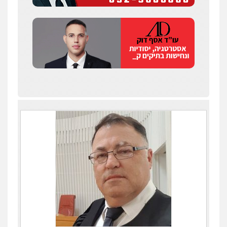
עו"ד יאיר בן סימון
פלילי
תעבורה
אזרחי
נזיקין
ביטוח
0505719060
עו"ד תמיר סולומון
פלילי
כלכלי
מיסים
הלבנת הון
0528758840
עו"ד נס בן נתן
פלילי
כלכלי
פשיעה חמורה
נוער
0505555110
עו"ד רן כהן רוכברגר
דיני צבא
פלילי
צווארון לבן
עו"ד תומר נוה