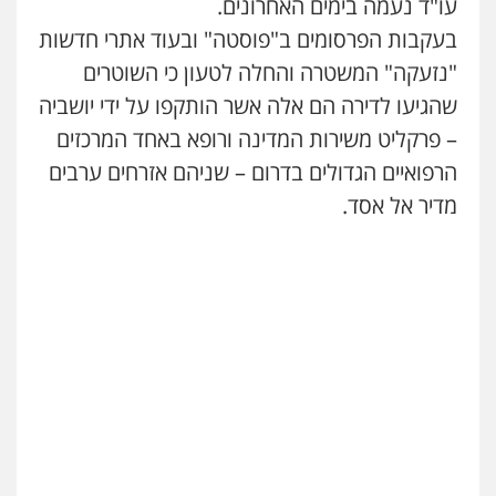
עו"ד נעמה בימים האחרונים.
עו"ד נס בן נתן
בעקבות הפרסומים ב"פוסטה" ובעוד אתרי חדשות
פלילי
כלכלי
פשיעה חמורה
נוער
"נזעקה" המשטרה והחלה לטעון כי השוטרים
0505555110
שהגיעו לדירה הם אלה אשר הותקפו על ידי יושביה
– פרקליט משירות המדינה ורופא באחד המרכזים
עו"ד רן כהן רוכברגר
הרפואיים הגדולים בדרום – שניהם אזרחים ערבים
דיני צבא
פלילי
צווארון לבן
מדיר אל אסד.
עו"ד עמית רוזנצויג
משפט פלילי
דיני תעבורה
0532700200
בר ציון – אוזן משרד עורכי דין
פלילי
עבירות תנועה
תעבורה
פשיעה
חמורה
0505258475