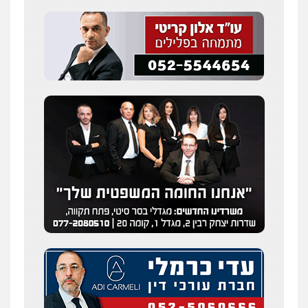
מצגר ושות', חברת עורכי דין
נדל"ן / עסקים
משפחה
תעבורה
כלכלי
הוצאה לפועל
0545402829
עורך דין תמיר אלטיט