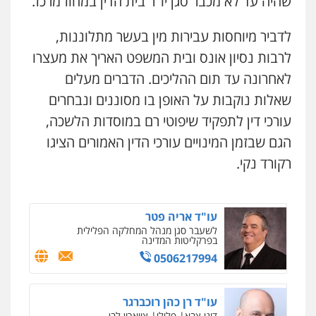
שהיה עד לא מכבר סגן יו"ר בית הדין במחוז מרכז.
0537470000
לדביר מיוחסות עבירות מין בעשר מתלוננות,
לרבות נסיון אונס ובית המשפט האריך את מעצרו
אבי אמר משרד עורכי דין
פלילי
משפחה
אזרחי מסחרי
לאחרונה עד תום ההליכים. הדברים מעלים
0502130230
שאלות נוקבות על האופן בו מסוננים ונבחרים
עורכי דין לתפקיד שיפוטי רם במוסדות הלשכה,
אברהם שהבזי – משרד עורכי דין
הגם שבזמן המינויים עורכי הדין האמורים הציגו
מיסים
כלכלי
פלילי
פשיעה כלכלית
הלבנת
הון
רקורד נקי.
0504456555
עו"ד אריה פטר
לשעבר סגן מנהל המחלקה הפלילית
בפרקליטות המדינה
0506217994
עו"ד רן כהן רוכברגר
דיני צבא
פלילי
צווארון לבן