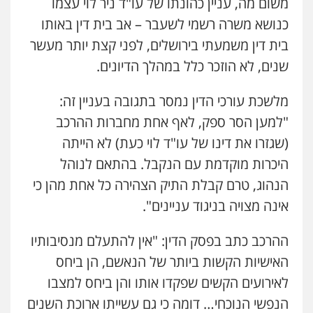
משום מה, עניין כהונתו של עו"ד ניר לוי עצמו
כנושא משרה רשמי לשעבר – אב בית דין באותו
בית דין משמעתי בירושלים, לפני קצת יותר מעשר
שנים, לא הוזכר כלל במהלך הדיונים.
מלשכת עורכי הדין נמסר בתגובה בעניין זה:
"למען הסר ספק, לאף אחת מחברות ההרכב
(שגזרו את דינו של עו"ד לוי כעת) לא הייתה
היכרות מוקדמת עם הנקבל. בהתאם לנוהל
הנהוג, טרם קבלת התיק הצהירה כל אחת מהן כי
אינה מצויה בניגוד עניינים".
ההרכב כתב בפסק הדין: "אין להתעלם מנסיבותיו
האישיות הקשות ביותר של הנאשם, הן ביחס
לאירועים הקשים שפקדו אותו והן ביחס למצבו
הנפשי הנוכחי… דומה כי גם עשייתו ארוכת השנים