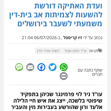
ועדת האתיקה דורשת
עו"ד תמיר סולומון
להשעות לצמיתות אב בית-דין
פלילי
כלכלי
מיסים
הלבנת הון
0528758840
משמעתי לשעבר בירושלים
דוד אפרים משרד עורכי דין
נכתב על ידי
זיו קריסטל
, ב-06/07/2026 21:04
פלילי
צווארון לבן
מס הכנסה
מע"מ
0506209859
תגיות
עו"ד רותם טובול
לשכת עורכי הדין
sage
Facebook
Email
WhatsApp
Twitter
שתף כתבה עם
Print
חברים
עו"ד ניר לוי פרמינגר שכיהן בתפקיד
שיפוטי בלשכה, ייצג את איש חיי הלילה
אלעד ורון שהורשע בעבירות מין והעביר