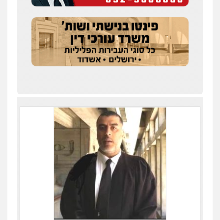
פלילי
תעבורה
0545577862
עו"ד יוסי חמצני
כלכלי
צווארון לבן
פשיעה כלכלית
עבירות
מס
הלבנת הון
0505471497
גיל דביר – משרד עורכי דין
פלילי
פשיעה כלכלית
צווארון לבן
0506217771
עו"ד אביגדור פלדמן
פלילי
אסירים
צווארון לבן
זכויות אדם
אזרחי
0505345826
עו"ד תמיר סולומון