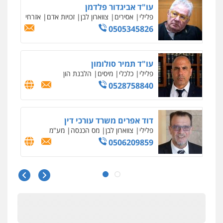
עורך דין תמיר אלטיט
פלילי
תעבורה
0545577862
עו"ד יוסי חמצני
כלכלי
צווארון לבן
פשיעה כלכלית
עבירות
מס
הלבנת הון
0505471497
גיל דביר – משרד עורכי דין
פלילי
פשיעה כלכלית
צווארון לבן
0506217771
עו"ד אביגדור פלדמן
פלילי
אסירים
צווארון לבן
זכויות אדם
אזרחי
0505345826