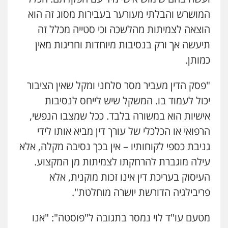
המושרש והבלתי מעורער בעבירות מסוג זה הוא
הוצאה לצמיתות מהלשכה וכי סטייה מכלל זה
עו"ד יניב זוסמן
פלילי
כלכלי
פשיעה חמורה
מעצרים
תיעשה אך ורק בנסיבות מיוחדות וחריגות מאין
וחקירות
כמותן.
0525199949
"פסק הדין מעביר מסר סלחני ומקל שאין הציבור
גל דהן – משרד עורך דין פלילי
יכול לעמוד בו. המשקל שיש לייחס לנסיבות
פלילי
פשיעה חמורה
סמים
מעצרים
וחקירות
אישיות הוא במשורה בלבד. ככל שמצבו הנפשי,
0544723840
הרפואי או הכלכלי של עורך דין מביא אותו לידי
גניבת כספי לקוחותיו – אין בכך נסיבה מקלה, אלא
חנא בולוס – משרד עורכי דין
עילה מוגברת להרחקתו לצמיתות מן המקצוע.
פלילי
פשיעה חמורה
צווארון לבן
נזיקין
0546661544
העיסוק בעריכת דין אינו זכות מוקנית, אלא
פריבילגיה הדורשת יושרה מוחלטת".
עו"ד אורי רינצקי
מטעם עו"ד לוי נמסר בתגובה ל"פוסטה": "אנו
פלילי
כלכלי
ניהול משפטים