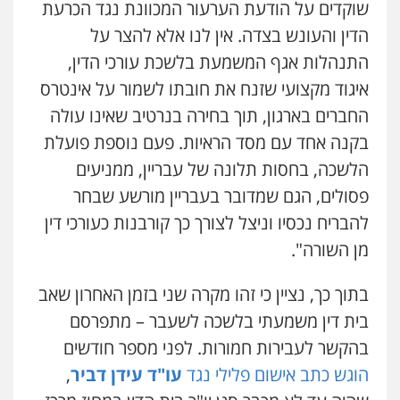
שוקדים על הודעת הערעור המכוונת נגד הכרעת
0506216813
הדין והעונש בצדה. אין לנו אלא להצר על
התנהלות אגף המשמעת בלשכת עורכי הדין,
עדי כרמלי – חברת עו"ד
איגוד מקצועי שזנח את חובתו לשמור על אינטרס
פלילי
כלכלי
עורכי דין לענייני אסירים
0525060666
החברים בארגון, תוך בחירה בנרטיב שאינו עולה
בקנה אחד עם מסד הראיות. פעם נוספת פועלת
אילן כץ – משרד עורכי דין
הלשכה, בחסות תלונה של עבריין, ממניעים
משפט פלילי
ייצוג שוטרים וסוהרים
חיילים
פסולים, הגם שמדובר בעבריין מורשע שבחר
ועדות חקירה
0546312410
להבריח נכסיו וניצל לצורך כך קורבנות כעורכי דין
מן השורה".
עו"ד נעם שביט
פלילי
פשיעה חמורה
מיסים
הלבנת הון
בתוך כך, נציין כי זהו מקרה שני בזמן האחרון שאב
פסיכיאטריה משפטית
בית דין משמעתי בלשכה לשעבר – מתפרסם
0506216048
בהקשר לעבירות חמורות. לפני מספר חודשים
הוגש כתב אישום פלילי נגד
עו"ד עידן דביר
,
עו"ד אמיר כהן
פלילי
מעצרים וחקירות
תעבורה