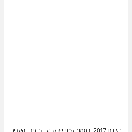
בשנת 2017, בסמוך לפני שנקבע גזר דינו, העביר