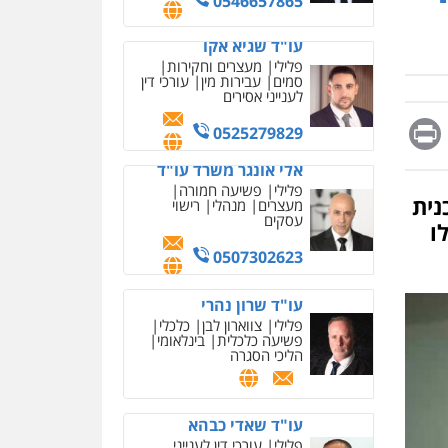
מחיקת כתבות מגוגל
0525279829
ודחיקת אזכורים שליליים
שירותים מקצועיים לעורכי
אלי אונגר משרד עו"ד
דין
פלילי
פשיעה חמורה
מעצרים
מנהלי
רישוי
0522508109
עסקים
Messag
Print
Fa
E
אחסון אתרים
0507302623
מהירות
הגנה
גיבוי
תמיכה
שירותים מקצועיים
עו"ד שרון נהרי
לעורכי דין
נית
פלילי
צווארון לבן
כלכלי
פשיעה כלכלית
בינלאומי
ו
הליכי הסגרה
מרכז התחלה חדשה
אסירים
עבירות מין
שירותים מקצועיים לעורכי
דין
עו"ד שאדי כבהא
פלילי
עורכי דין לענייני
0544500346
אסירים
מאיה בלום, עו"ס,
0525556970
טיפול ושיקום
טיפול בהתמכרויות
שירותים מקצועיים לעורכי
איומים כתובים
עו"ד (רו"ח) יואב ציוני
דין
תושב סכנין חשוד ששלח הודעות
עבירות מס
הלבנת הון