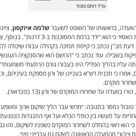
עו"ד רותם טובול
הוועדה, בראשותו של השופט לשעבר
שלמה איזקסון
, ציינו
לטובת האסיר כי הוא "ירד ברמת המסוכנות ב-3 דרגות". 
דעת מב"ן נכתב כי קיימת תמיכה בקהילה עבורו שיכולה להו
פיקוח בשבילו. עוד נכתב כי "הרושם הוא שהסנקציה העונשי
 עליו בהליך הפלילי היוו בעבורו גורם הרתעתי משמעותי".
, אמרו כי תכנית רש"א בעניינו של ורון מספקת בעיניהם, וכי
שחרור מוקדם.
הורו בוועדה על שחרורו המוקדם של ורון (13 בפברואר).
טובול נמסר בתגובה: ״מרשי עבר הליך שיקום ארוך ומשמעות
חריות על מעשיו בין כותלי הכלא ועל אף התנגדות הנפגעת
י הוא ראוי בהחלט לשחרור המוקדם כשפניו לשיקום, זהו גם
 ציבורי מהמעלה הראשונה לשקם גם עברייני מין״.