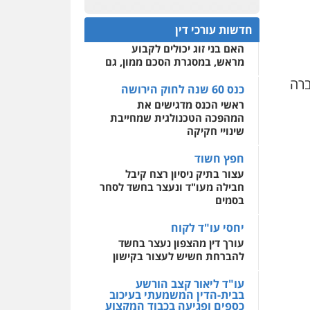
עורכי דין
כנס 60 שנה לחוק הירושה:
פלילי
דיני תעבורה
מעצרים
המתח שבין חוק יחסי ממון
0522508109
חדשות עורכי דין
וחקירות
פשיעה חמורה
לבין חוק הירושה
אסירים
האם בני זוג יכולים לקבוע
אחסון אתרים
0509636895
מראש, במסגרת הסכם ממון, גם
מהירות
הגנה
גיבוי
תמיכה
שירותים מקצועיים
ברה
עו"ד איהאב זבידאת
לעורכי דין
כנס 60 שנה לחוק הירושה
פלילי
פשיעה חמורה
ארגוני
ראשי הכנס מדגישים את
פשע
עבירות המתה
המהפכה הטכנולגית שמחייבת
עבירות מין
מרכז התחלה חדשה
שינויי חקיקה
0509930581
אסירים
עבירות מין
שירותים מקצועיים לעורכי
חפץ חשוד
דין
עו"ד אליה חן ברק
עצור בתיק ניסיון רצח קיבל
פלילי
פשיעה חמורה
ליווי
חבילה מעו"ד ונעצר בחשד לסחר
0544500346
וייצוג בחקירות ומעצרים
בסמים
אסירים
נוער
0525914163
יחסי עו"ד לקוח
עורך דין מהצפון נעצר בחשד
עו"ד אריה פטר
להברחת חשיש לעצור בקישון
לשעבר סגן מנהל המחלקה
הפלילית בפרקליטות המדינה
עו"ד ליאור קצב הורשע
בבית-הדין המשמעתי בעיכוב
0506217994
כספים ופגיעה בכבוד המקצוע