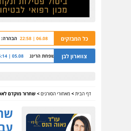
ף ג'פניקה בגבעתיים
כל המבזקים
הבהרה: רימון רסס בשוהם 
06.08 | 22:58
יקאט ההלוואות של משפחת הרינג
צווארון לבן
שלושה שוטרים
05.08 | 16:14
דף הבית
>
מאחורי הסורגים
>
שחרור מוקדם לאסי
שחר
עבי