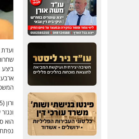
ועדת 
שחרור
ארבעת
המשפט
ורון (45), תושב ירושלים,
נפתחו 