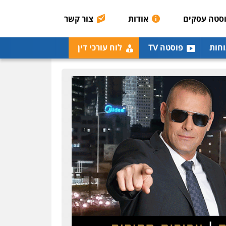
0507003001
סטה עסקים
אודות
צור קשר
מנשה, אלמוג – עורכי דין
וחות
פוסטה TV
לוח עורכי דין
פלילי
עבירות תנועה
צווארון לבן
תעבורה
עורכי
דין לענייני אסירים
מעצרים
וחקירות
0546470989
עו"ד אבי כהן
פלילי
פשיעה חמורה
קטינים
אלימות
סמים
עבירות מין
0523647066
ויקי שמואל – משרד עו"ד
פלילי
משפט פלילי
0528959600