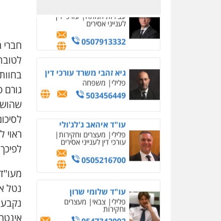
0526885006
עו"ד שלי גורביץ – לוי
משפט פלילי
פשיעה
חמורה
מעצרים וחקירות
חברי 
צבאי
תעבורה
0544218336
בחוות 
משרד עורכי דין חן ברוך
גורם 
פלילי
דיני תעבורה
מעצרים
וחקירות
שהושתה
לסיכום
0505078733
ראוי ל
עו"ד קארין לגטיוי
לפיכך, 
פלילי
פשיעה חמורה
מעצרים וחקירות
מעו"ד 
0507446995
נטל א
נקבע כ
אינטרס
אבי אמר משרד עורכי דין