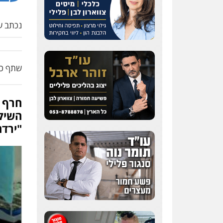
נכתב על
שתף כת
חרף ה
השיקו
"ירדה ב-3