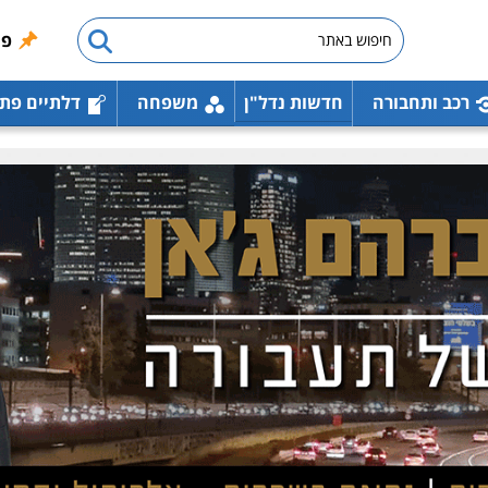
פו
רכב ותחבורה
חדשות נדל"ן
משפחה
דלתיים פת