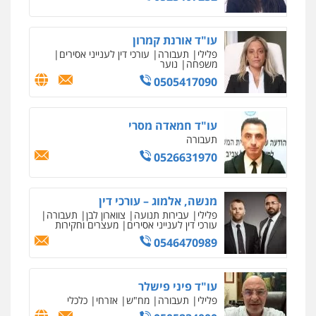
צילום עורכי דין
שירותים מקצועיים לעורכי
דין
עו"ד אורנת קמרון
0504578527
פלילי
תעבורה
עורכי דין לענייני אסירים
משפחה
נוער
0505417090
רונן הלל – מוניטין
מחיקת כתבות מגוגל ודחיקת אזכורים
שליליים
שירותים מקצועיים לעורכי דין
עו"ד חמאדה מסרי
0522508109
תעבורה
0526631970
אחסון אתרים
מהירות
הגנה
גיבוי
תמיכה
שירותים
מקצועיים לעורכי דין
מנשה, אלמוג – עורכי דין
פלילי
עבירות תנועה
צווארון לבן
תעבורה
עורכי דין לענייני אסירים
מעצרים וחקירות
0546470989
מרכז התחלה חדשה
אסירים
עבירות מין
שירותים מקצועיים
לעורכי דין
עו"ד פיני פישלר
0544500346
פלילי
תעבורה
מח"ש
אזרחי
כלכלי
0505234000