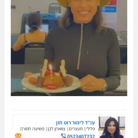
דוד בוחבוט – משרד עו"ד
פלילי
פשיעה חמורה
מעצרים
צווארון לבן
0505542333
עו"ד עידית שינו-אמיתי
פלילי
עורכי דין לענייני אסירים
פשיעה
חמורה
מעצרים וחקירות
0507587013
עו"ד נס בן נתן
פלילי
כלכלי
פשיעה חמורה
נוער
0505555110
עו"ד לימור רוט חזן
פלילי
מעצרים
צווארון לבן
פשיעה חמורה
0523407232
ניר קידר – צלם