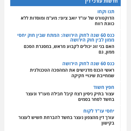
חדשות עורכי דין
אחסון אתרים
תנו וקחו
מהירות
הגנה
גיבוי
תמיכה
שירותים
מקצועיים לעורכי דין
הדוקטורט של עו"ד יואב ציוני: מע"מ ומוסדות ללא
כוונת רווח
כנס 60 שנה לחוק הירושה: המתח שבין חוק יחסי
ממון לבין חוק הירושה
מרכז התחלה חדשה
האם בני זוג יכולים לקבוע מראש, במסגרת הסכם
אסירים
עבירות מין
שירותים מקצועיים
לעורכי דין
ממון, גם
0544500346
כנס 60 שנה לחוק הירושה
ראשי הכנס מדגישים את המהפכה הטכנולגית
שמחייבת שינויי חקיקה
חפץ חשוד
עצור בתיק ניסיון רצח קיבל חבילה מעו"ד ונעצר
בחשד לסחר בסמים
יחסי עו"ד לקוח
עורך דין מהצפון נעצר בחשד להברחת חשיש לעצור
בקישון