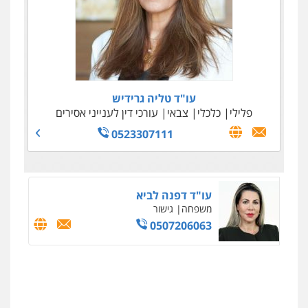
עו"ד ניר ישראל
עו"ד טליה גרידיש
כלכלי
מיסים
הלבנת הון
פלילי
כלכלי
צבאי
עורכי דין לענייני אסירים
0506245512
0523307111
עו"ד דפנה לביא
משפחה
גישור
0507206063