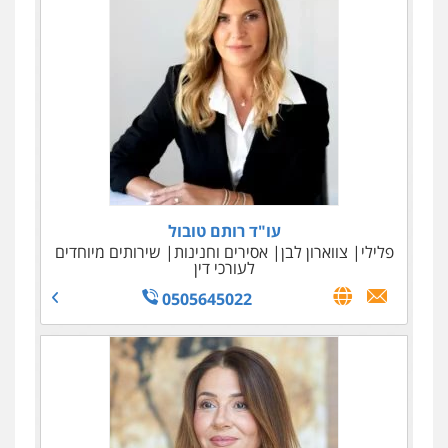
עו"ד רענן עמוסי
עו"ד רותם טובול
פלילי
פלילי
צווארון לבן
פשע חמור
אסירים וחנינות
מעצרים וחקירות
שירותים מיוחדים
לעורכי דין
0525981800
0505645022