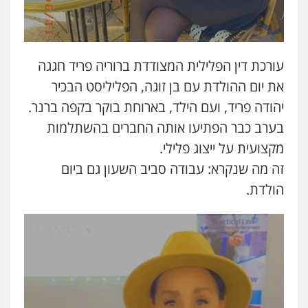
עו"ד אורנת קמרון
פלילי
תעבורה
עורכי דין לענייני אסירים
משפחה
נוער
0505417090
עורכת דין הפלילית המצודדת ברוריה פריד חגגה
את יום ההולדת עם בן זוגה, הפליליסט הבכיר
עו"ד חמאדה מסרי
יהודה פריד, ועם הילד, בארוחת בוקר בקפה ברנר.
תעבורה
בערב כבר הפתיעו אותה החברים בהשתלמות
0526631970
מקצועית על ייצוג פלילי.
זה מה שנקרא: עבודה סביב השעון גם ביום
מנשה, אלמוג – עורכי דין
פלילי
עבירות תנועה
צווארון לבן
תעבורה
הולדת.
עורכי דין לענייני אסירים
מעצרים וחקירות
0546470989
עו"ד פיני פישלר
פלילי
תעבורה
מח"ש
אזרחי
כלכלי
0505234000