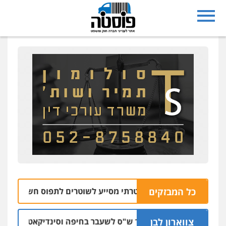
כל המבזקים
צפו: רחפן משטרתי מסייע לשוטרים לתפוס חשוד שזרק אקדח
צווארון לבן
כתב אישום: יו"ר ש"ס לשעבר בחיפה וסינדיקאט ההלוואות של