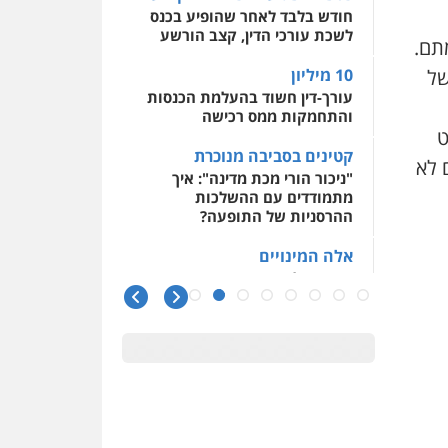
חודש בלבד לאחר שהופיע בכנס
לשכת עורכי הדין, קצב הורשע
תם.
10 מיליון
של
עורך-דין חשוד בהעלמת הכנסות
והתחמקות ממס רכישה
ט
קטינים בסביבה מנוכרת
 לא
"ניכור הורי מכת מדינה": איך
מתמודדים עם ההשלכות
ההרסניות של התופעה?
אלה המינויים
הוועדה לבחירת שופטים בחרה
26 שופטים ורשמים נוספים
ראו הוזהרתם
הפרקליטות מקדמת הפללת
עורכי דין "קונסילייריז" בחוק
המאבק בארגוני פשיעה
משרות אמון