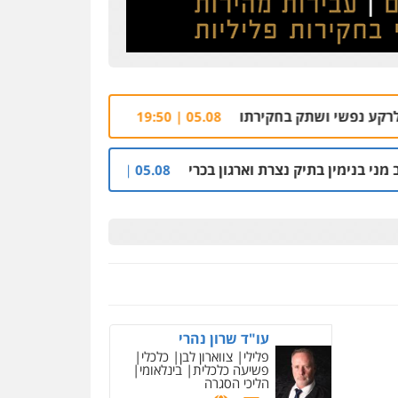
בחקירתו
הרצח בנתיבות: הוארך שנית מעצרו ש
05.08 | 19:50
צרת וארגון בכרי
החשודים בפרשת הסתרת-הנכסים:
05.08 | 08:53
ניר קידר – צלם
צילום עורכי דין
שירותים
מקצועיים לעורכי דין
עו"ד שרון נהרי
0504578527
פלילי
צווארון לבן
כלכלי
פשיעה כלכלית
בינלאומי
הליכי הסגרה
רונן הלל – מוניטין