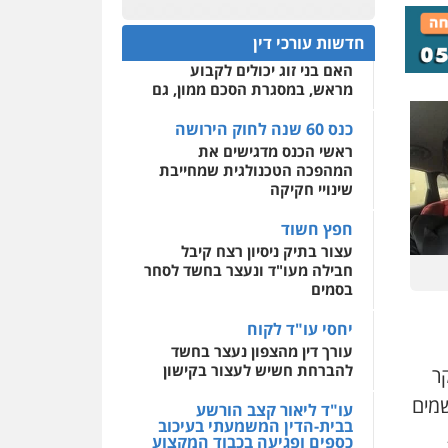
כנס 60 שנה לחוק הירושה:
המתח שבין חוק יחסי ממון
0522508109
חדשות עורכי דין
לבין חוק הירושה
האם בני זוג יכולים לקבוע
אחסון אתרים
מראש, במסגרת הסכם ממון, גם
מהירות
הגנה
גיבוי
תמיכה
שירותים מקצועיים
לעורכי דין
כנס 60 שנה לחוק הירושה
ראשי הכנס מדגישים את
המהפכה הטכנולגית שמחייבת
מרכז התחלה חדשה
שינויי חקיקה
אסירים
עבירות מין
שירותים מקצועיים לעורכי
חפץ חשוד
דין
עצור בתיק ניסיון רצח קיבל
חבילה מעו"ד ונעצר בחשד לסחר
0544500346
בסמים
יחסי עו"ד לקוח
עורך דין מהצפון נעצר בחשד
להברחת חשיש לעצור בקישון
ים (ראשון, 2.2) ביקר
שמים
עו"ד ליאור קצב הורשע
בבית-הדין המשמעתי בעיכוב
כספים ופגיעה בכבוד המקצוע