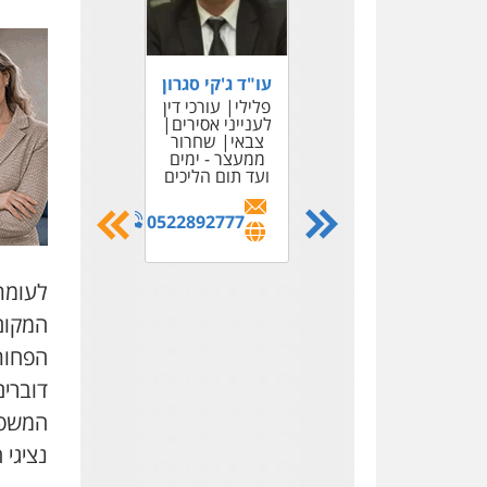
ווליד כבוב –
משרד עו"ד
פלילי
פשיעה
עו"ד ג'קי סגרון
חמורה
חקירות
פלילי
עורכי דין
ומעצרים
לענייני אסירים
צבאי
שחרור
ממעצר - ימים
0545858169
ועד תום הליכים
0522892777
לעומת 
המקום
הפחות
דוברים
זנו – קרן, משרד
עו"ד
המשפט 
פלילי
פשיעה
נציגי 
חמורה
נוער
מעצרים וחקירות