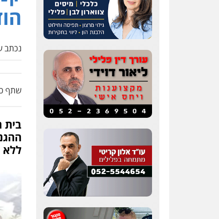
הו
נכתב על
שתף כת
בית 
ההגנ
ללא 