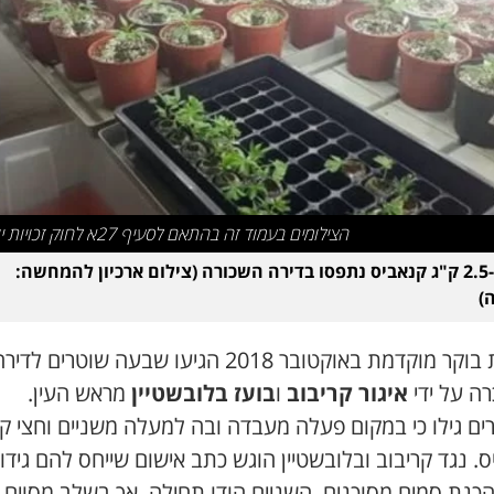
הצילומים בעמוד זה בהתאם לסעיף 27א לחוק זכויות יוצרים
יותר מ-2.5 ק"ג קנאביס נתפסו בדירה השכורה (צילום ארכיון להמחשה:
)
בשעת בוקר מוקדמת באוקטובר 2018 הגיעו שבעה שוטרים לדיר
ה על ידי
איגור קריבוב
ו
בועז בלובשטיין
מראש העין.
ים גילו כי במקום פעלה מעבדה ובה למעלה משניים וחצי ק"
. נגד קריבוב ובלובשטיין הוגש כתב אישום שייחס להם גידול
והכנת סמים מסוכנים. השניים הודו תחילה, אך בשלב מסוים 