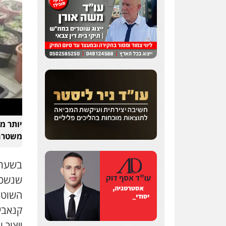
משטרה
שנשכר
השוטר
קנאביס
ייצור 