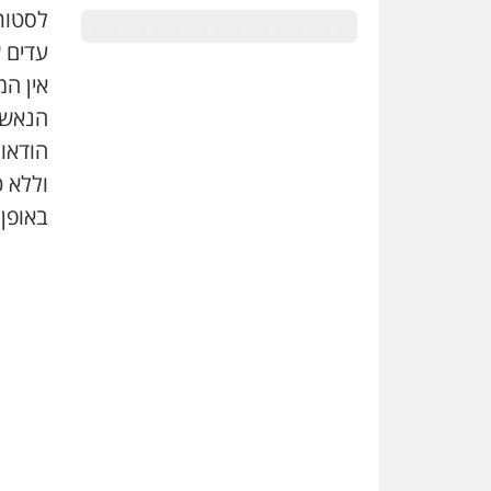
לסטות 
עדים 
אין המ
הנאשמי
הודאות
וללא כ
באופן 