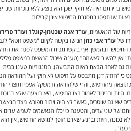
פוש בדירתם היה לא חוקי, שכן הוא בוצע ללא נוכחות שני ע
ראיות שנתפסו במסגרת החיפוש אינן קבילות.
ריות של הנאשמים,
עו"ד אנה שכטמן-קוגלר
ו
עו"ד פרידה
ו של
עו"ד אבי כהן
הגישו בקשה לקיום "משפט זוטא" לגבי
ת החיפוש, ובהמשך אף ביקשו מבית המשפט לסגור את התיק
 "אין להשיב לאשמה" (טענה שיכול הנאשם במשפט פלילי
ת גם לאחר הבאת ראיות התביעה). הסנגוריות טענו בבית
 כי "התיק דנן מתבסס על חיפוש לא חוקי ועל ההודאה הנ
כתוצאה מהחיפוש, והרי שלהודאה זו משקל אפסי ותוצרי החי
, היות ובניגוד לאמור בצו החיפוש, היא בוצעה שלא בנוכחו
דים שאינם שוטרים, כאשר לא היה ויתור מפורש מצד הנאשמ
ותם של שני עדים, והטענה כי יכלו הנאשמים לשמש עדים א
לא נכונה, היות וברגע שאדם הופך למושא החיפוש, אין הוא י
כעד".