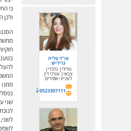
כי החי
ולכן ה
הסנגו
ממשרד
חוקיו
בטענת
עו"ד טליה
עו"ד אמיר נבון
גרידיש
פלילי
כלכלי
להעלו
פלילי
כלכלי
עורכי דין לענייני
צבאי
אסירים
עורכי דין
המשפט
לענייני אסירים
0528895338
ממנו 
0523307111
נפסלים
שני ע
לנוכח
לשני, 
לשמש 