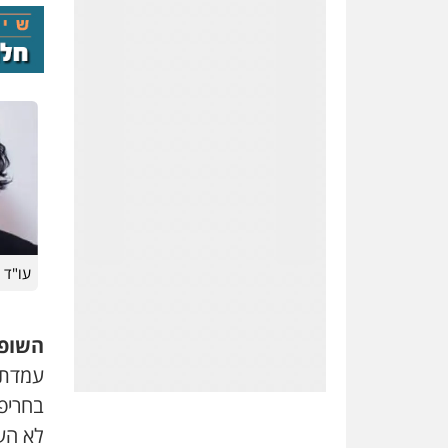
0543001311
עו"ד משה יוחאי
פלילי
פשיעה
עו"ד ו
חמורה
כלכלי
צווארון לבן
0509936616
השופט
בחריפ
לא הער