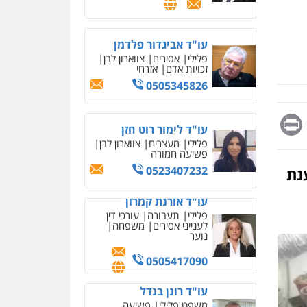
מחיקת כתבות מגוגל
ודחיקת אזכורים שליליים
שירותים מקצועיים לעורכי
דין
עו"ד אביגדור פלדמן
פלילי
אסירים
צווארון לבן
0522508109
זכויות אדם
אזרחי
0505345826
אחסון אתרים
מהירות
הגנה
גיבוי
תמיכה
שירותים מקצועיים
Messag
Print
Fa
E
לעורכי דין
עו"ד לימור רוט חזן
פלילי
מעצרים
צווארון לבן
פשיעה חמורה
מרכז התחלה חדשה
0523407232
נת
אסירים
עבירות מין
שירותים מקצועיים לעורכי
עו"ד אורנת קמרון
דין
פלילי
תעבורה
עורכי דין
לענייני אסירים
משפחה
0544500346
נוער
מאיה בלום, עו"ס,
טיפול ושיקום
0505417090
טיפול בהתמכרויות
שירותים מקצועיים לעורכי
איומים כתובים
עו"ד רונן בנדל
דין
תושב סכנין חשוד ששלח הודעות
משפט פלילי
פשיעה