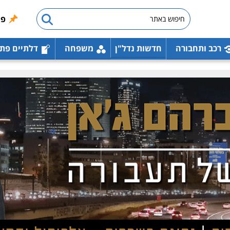
פו
רכב ותחבורה
חדשות נדל"ן
משפחה
דלתיים פת