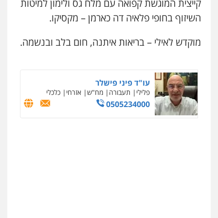
קייצית המוגשת קפואה עם מלח גס ולימון למיטות
השיזוף בחופי פלאיה דה כארמן – מקסיקו.
מוקדש לאילי – בריאות איתנה, חום בלב ובנשמה.
עו"ד פיני פישלר
פלילי
תעבורה
מח"ש
אזרחי
כלכלי
0505234000
ניר קידר – צלם
צילום עורכי דין
שירותים מקצועיים לעורכי
דין
0504578527
רונן הלל – מוניטין
מחיקת כתבות מגוגל ודחיקת אזכורים
שליליים
שירותים מקצועיים לעורכי דין
0522508109