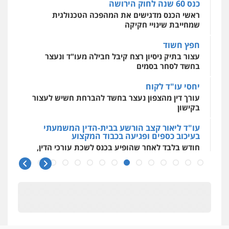
כנס 60 שנה לחוק הירושה
ראשי הכנס מדגישים את המהפכה הטכנולגית
שמחייבת שינויי חקיקה
חפץ חשוד
עצור בתיק ניסיון רצח קיבל חבילה מעו"ד ונעצר
בחשד לסחר בסמים
יחסי עו"ד לקוח
עורך דין מהצפון נעצר בחשד להברחת חשיש לעצור
בקישון
עו"ד ליאור קצב הורשע בבית-הדין המשמעתי
בעיכוב כספים ופגיעה בכבוד המקצוע
חודש בלבד לאחר שהופיע בכנס לשכת עורכי הדין,
קצב הורשע
10 מיליון
עורך-דין חשוד בהעלמת הכנסות והתחמקות ממס
רכישה
קטינים בסביבה מנוכרת