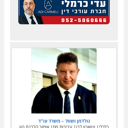
גולדמן ושות' – משרד עו"ד
כלכלי
צווארון לבן
עבירות מס
איסור הלבנת הון