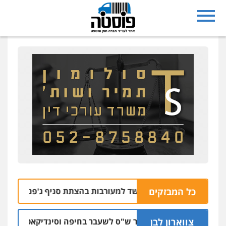
כל המבזקים
בי רחובות נעצרו בחשד למעורבות בהצתת סניף ג'פניקה בגבעתיי
צווארון לבן
כתב אישום: יו"ר ש"ס לשעבר בחיפה וסינדיקאט ההלוואות ש