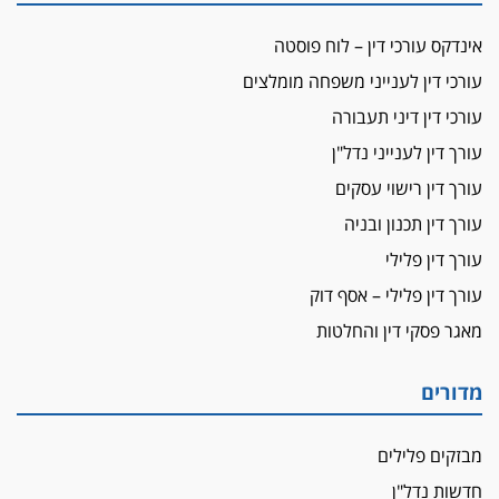
מאסר בפועל לעו"ד מהצפון שהגיש תביעות
אינדקס עורכי דין – לוח פוסטה
פיקטיביות בשם פלסטינים
עורכי דין לענייני משפחה מומלצים
על המידתיות
ביה"ד המשמעתי ביטל השעיה לצמיתות של
עורכי דין דיני תעבורה
עורכת-דין שהביעה שמחה ב-7 באוקטובר
עורך דין לענייני נדל"ן
אשם
עורך דין רישוי עסקים
עו"ד הלל בבייב הורשע בהונאת עשרות לקוחות,
עורך דין תכנון ובניה
ההסדר: 7-9 שנות מאסר
עורך דין פלילי
דין ומקרקעין
עורך דין פלילי – אסף דוק
עורך דין ברמת השרון נחקר בחשד למרמה בעסקת
נדל"ן
מאגר פסקי דין והחלטות
"אני מכינה 5-6 ג'וינטים ביום"
תובעת משטרתית פוטרה בחשד לעישון סמים
מדורים
שנחשף בפעילות בלשים בטלגרם
לא בכל יום
מבזקים פלילים
עו"ד שרון נהרי חיתן את בנו הבכור דניאל
חדשות נדל"ן