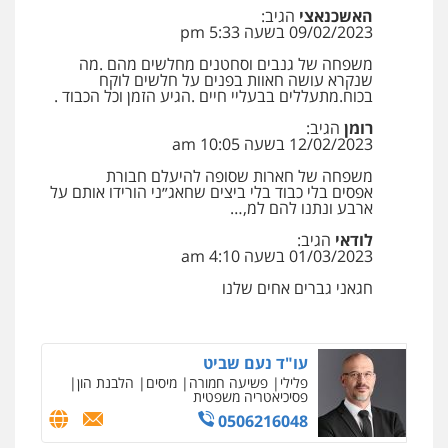
האשכנאצי
הגיב:
09/02/2023 בשעה 5:33 pm
משפחה של גנבים וסחטנים מחלשים מהם .מה
שנקרא עושה חאוות בפנים על חלשים לוקח
בכוח.מתעללים בבעליי חיים .הגיע הזמן וכל הכבוד .
רומן
הגיב:
12/02/2023 בשעה 10:05 am
משפחה של חארות שסופה להיעלם חבורת
אפסים בלי כבוד בלי ביצים שחאג״ני הורידו אותם על
ארבע ונתנו להם למ,…
לודאי
הגיב:
01/03/2023 בשעה 4:10 am
חגאני גברים אחים שלנו
ניר קידר – צלם
צילום עורכי דין
שירותים מקצועיים לעורכי
דין
עו"ד נעם שביט
0504578527
פלילי
פשיעה חמורה
מיסים
הלבנת הון
פסיכיאטריה משפטית
0506216048
רונן הלל – מוניטין