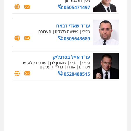
מס
הלבנת הון
0505471497
עו"ד שאדי דבאח
פלילי
פשיעה כלכלית
תעבורה
0505643689
עו"ד אייל בסרגליק
פלילי
כלכלי
צווארון לבן
עורכי דין לענייני
אסירים
אזרחי
נדל"ן / עסקים
0528488515