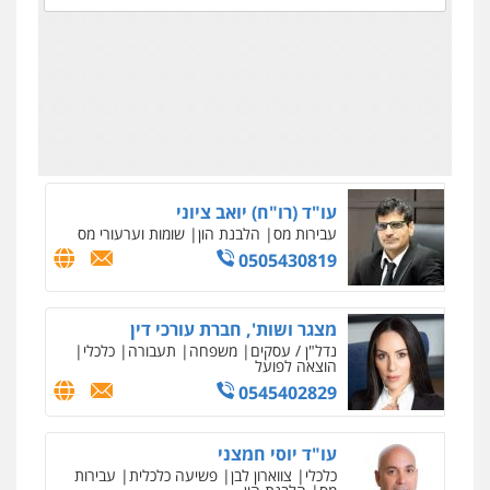
ווליד כבוב – משרד עו"ד
פלילי
פשיעה חמורה
חקירות ומעצרים
0545858169
עו"ד (רו"ח) יואב ציוני
עבירות מס
הלבנת הון
שומות וערעורי מס
0505430819
מצגר ושות', חברת עורכי דין
נדל"ן / עסקים
משפחה
תעבורה
כלכלי
הוצאה לפועל
0545402829
עו"ד יוסי חמצני
כלכלי
צווארון לבן
פשיעה כלכלית
עבירות