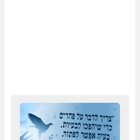
עבירות כלכליות
הלבנת הון
חילוטים
עבירות פליליות
0544385337
איתי חקירות – שירותים לעורכי דין
חקירות פרטיות
חקירות כלכליות
חקירות
אישות
איתורים
0537865001
ניר קידר – צלם
צילום עורכי דין
שירותים מקצועיים לעורכי
דין
0504578527
רונן הלל – מוניטין
מחיקת כתבות מגוגל ודחיקת אזכורים
שליליים
שירותים מקצועיים לעורכי דין
0522508109
עסקה חמה
מפקח במס הכנסה ועורך-דין חשודים בהצהרה כוזבת