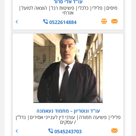
עו"ד אלי סרור
מיסים
פלילי
כלכלי
פשיטות רגל
הוצאה לפועל
אזרחי
0522614884
עו"ד ניר ישראל
כלכלי
מיסים
הלבנת הון
0506245512
עו"ד ונוטריון – מחמוד נעאמנה
פלילי
פשיעה חמורה
עורכי דין לענייני אסירים
נדל"ן
/ עסקים
0545243703