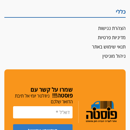
לפני נקיטת צעדים
כללי
עורך דין נעצר בחשד לסחיטת ראש המועצה יאנוח
ג'ת
הצהרת נגישות
חג שמח
מדיניות פרטיות
כפר מנדא: עורך דין נעצר בחשד להחזקת שני אקדח
גלוק
תנאי שימוש באתר
די לאלימות
ניהול מוניטין
פאנל הלשכה על האלימות: "כישלון שמתחיל בחינוך
ונגמר במשטרה"
מנכ"ל עכשיו
בימ"ש מחוזי: החלטת עמית בכר לדחות מינוי מנכ"ל
שמרו על קשר עם
חדש ללשכה אינה סבירה
פוסטה!!!
ניוזלטר יומי אל תיבת
הדואר שלכם
משפחה ופוליטיקה
עו"ד גלעד מנשה ויאיר בכורו חגגו בר מצווה, שרי
הליכוד הפציצו
אתיקה בהקפאה