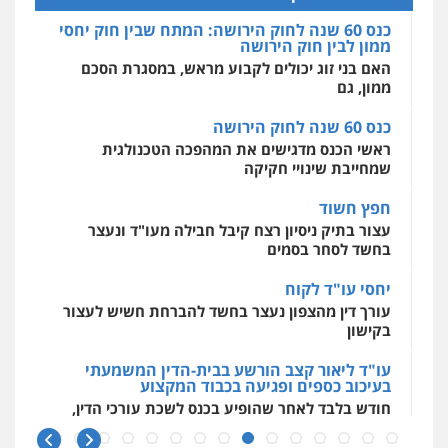
האם בני זוג יכולים לקבוע מראש, במסגרת הסכם
מרכז התחלה חדשה
ממון, גם
אסירים
עבירות מין
שירותים מקצועיים
לעורכי דין
כנס 60 שנה לחוק הירושה
0544500346
ראשי הכנס מדגישים את המהפכה הטכנולגית
שמחייבת שינויי חקיקה
חפץ חשוד
עצור בתיק ניסיון רצח קיבל חבילה מעו"ד ונעצר
בחשד לסחר בסמים
יחסי עו"ד לקוח
עורך דין מהצפון נעצר בחשד להברחת חשיש לעצור
בקישון
עו"ד ליאור קצב הורשע בבית-הדין המשמעתי
בעיכוב כספים ופגיעה בכבוד המקצוע
חודש בלבד לאחר שהופיע בכנס לשכת עורכי הדין,
קצב הורשע
10 מיליון
עורך-דין חשוד בהעלמת הכנסות והתחמקות ממס
רכישה