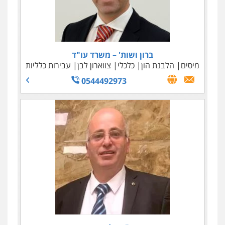
ברון ושות' – משרד עו"ד
מיסים
הלבנת הון
כלכלי
צווארון לבן
עבירות כלליות
0544492973
דורון, טיקוצקי ושות' – משרד עורכי דין
כלכלי
אזרחי מסחרי
נדל"ן / עסקים
צווארון לבן
בינלאומי
048147500