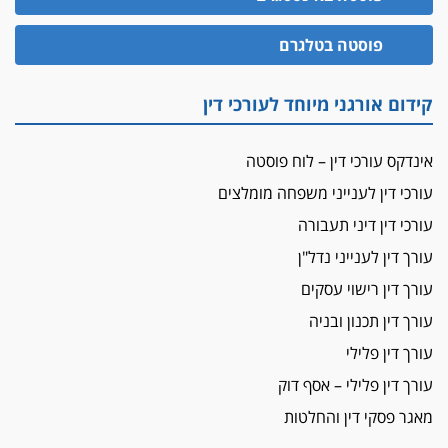
"הבמות של קפלן" לחמאס
פוסטה בטלגרם
מאסר לעורך הדין
מאסר בפועל לעו"ד מהצפון שהגיש תביעות
פיקטיביות בשם פלסטינים
קידום אורגני מיוחד לעורכי דין
על המידתיות
ביה"ד המשמעתי ביטל השעיה לצמיתות של
אינדקס עורכי דין – לוח פוסטה
עורכת-דין שהביעה שמחה ב-7 באוקטובר
עורכי דין לענייני משפחה מומלצים
אשם
עורכי דין דיני תעבורה
עו"ד הלל בבייב הורשע בהונאת עשרות לקוחות,
ההסדר: 7-9 שנות מאסר
עורך דין לענייני נדל"ן
עורך דין רישוי עסקים
דין ומקרקעין
עורך דין ברמת השרון נחקר בחשד למרמה בעסקת
עורך דין תכנון ובניה
נדל"ן
עורך דין פלילי
"אני מכינה 5-6 ג'וינטים ביום"
עורך דין פלילי – אסף דוק
תובעת משטרתית פוטרה בחשד לעישון סמים
מאגר פסקי דין והחלטות
שנחשף בפעילות בלשים בטלגרם