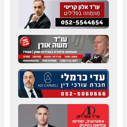
פלילי
צבאי
מעצרים וחקירות
0547342002
עו"ד אלון קריטי
פלילי
כלכלי
אלימות
סמים
מעצרים
0525544654
מנשה, אלמוג – עורכי דין
פלילי
עבירות תנועה
צווארון לבן
תעבורה
עורכי דין לענייני אסירים
מעצרים וחקירות
0546470989
עו"ד זוהר ארבל
פלילי
פשיעה חמורה
מעצרים וחקירות
קטינים
0538788878
עו"ד אסף דוק