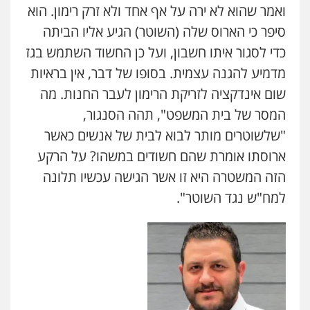
0526555488
ואמר שהוא לא ירה על אף אחד ולא זרק רימון. הוא
סיפר כי הארוס שלה (השוטר) הגיע אליו הביתה
משרד עורכי דין טאי שרקי
כדי לסגור איתו חשבון, ועל כן החשוד השתמש בגז
פלילי
אסירים
תעבורה
מרב"ד
מדמיע להגנה עצמית. בסופו של דבר, אין בראיות
0547556464
שום אינדקציה לזריקת הרימון לעבר החנות. מה
המסר של בית המשפט", תהה הסנגור,
עו"ד אילן אלימלך
"שלשוטרים מותר לבוא לבית של אנשים כאשר
פלילי
פשיעה חמורה
תעבורה
אסירים
ארוסתו אומרת שהם חשודים במשהו? על הרקע
0522992110
הזה המשטרה היא זו אשר הגישה עכשיו תלונה
למח"ש נגד השוטר".
עו"ד שאדי נאטור
פלילי
פשיעה חמורה
מעצרים וחקירות
עו"ד דותן דניאלי
0509230800
פלילי
פשיעה חמורה
צווארון לבן
פשיעה
כלכלית
עורכי דין לענייני אסירים
נוער
0542442982
משרד עורכי דין פארס פלאח
פלילי
צבאי
צווארון לבן והונאה
ביטוח לאומי
עו"ד שנהב אילון