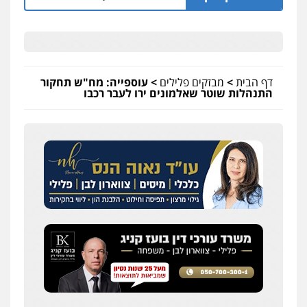
דף הבית
>
מבזקים פלילים
>
עוספייה: מח"ש תחקור
התנהלות שוטר שאלמונים ירו לעבר רכבו
שחר לדובסקי, עו"ד
פלילי
מעצרים וחקירות
עבירות המתה
עורכי
דין לענייני אסירים
0507913332
עו"ד איהאב ג'לג'ולי
פלילי
מעצרים וחקירות
עורכי דין לענייני
אסירים
0505216700
עו"ד שלומי שרון