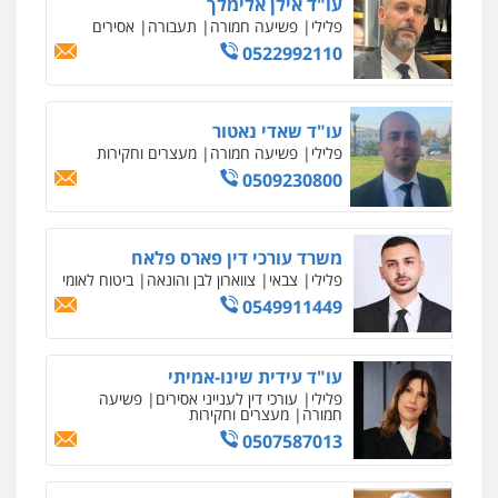
עו"ד משה פלמור
פלילי
כלכלי
צווארון לבן
עורכי דין לענייני
אסירים
0549732303
סלימאן אבו שעירה – משרד עורכי דין
פלילי
בטחוני
צבאי
נזיקין
0547780927
עו"ד אסף גונן
פלילי
פשע חמור
תעבורה
צבא
מעצרים
וחקירות
0542255161
גל דהן – משרד עורך דין פלילי
פלילי
פשיעה חמורה
סמים
מעצרים
וחקירות
0544723840