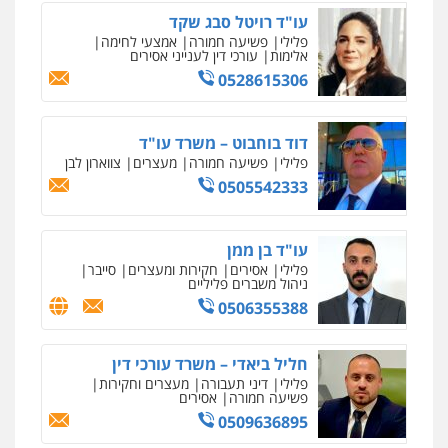
פלילי
מעצרים וחקירות
עורכי דין לענייני
אסירים
עו"ד רויטל סבג שקד
0505216700
פלילי
פשיעה חמורה
אמצעי לחימה
אלימות
עורכי דין לענייני אסירים
0528615306
עו"ד שלומי שרון
פלילי
צבאי
מעצרים וחקירות
דוד בוחבוט – משרד עו"ד
0547342002
פלילי
פשיעה חמורה
מעצרים
צווארון לבן
0505542333
עו"ד אלון קריטי
פלילי
כלכלי
אלימות
סמים
מעצרים
עו"ד בן ממן
0525544654
פלילי
אסירים
חקירות ומעצרים
סייבר
ניהול משברים פליליים
0506355388
מנשה, אלמוג – עורכי דין
פלילי
עבירות תנועה
צווארון לבן
תעבורה
עורכי דין לענייני אסירים
מעצרים וחקירות
חליל ביאדי – משרד עורכי דין
0546470989
פלילי
דיני תעבורה
מעצרים וחקירות
פשיעה חמורה
אסירים
0509636895
איומים כתובים
ניר קידר – צלם
עו"ד זוהר ארבל
תושב סכנין חשוד ששלח הודעות מאיימות לעורך דין