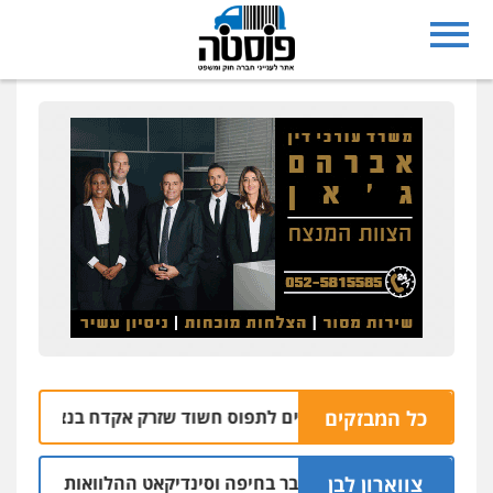
כל המבזקים
רתי מסייע לשוטרים לתפוס חשוד שזרק אקדח בנצרת
06.08 | 10:07
צווארון לבן
ם: יו"ר ש"ס לשעבר בחיפה וסינדיקאט ההלוואות של משפחת הרינ