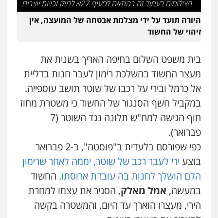
הצילומים בעמוד זה בהתאם לסעיף 27א לחוק זכויות יוצרים
היורה תועד על ידי מצלמת אבטחה של המועצה, אין
עו"ד אסף דוק
זיהוי של החשוד
פלילי
עבירות מין
סמים והימורים
פשיעה
חמורה
חקירות ומעצרים
צווארון לבן והונאה
0526885006
בית משפט השלום בחיפה האריך בשנית את
מעצר החשוד בהשלכת רימון לעבר חנות בדליית
עו"ד שלי גורביץ – לוי
אל כרמל ובירי על רכבו של שוטר תושב עוספייה.
משפט פלילי
פשיעה חמורה
מעצרים
וחקירות
צבאי
תעבורה
במקביל חשף הסנגור של החשוד כי משטרת מחוז
0544218336
חוף הגישה למח"ש תלונה נגד השוטר (7
פברואר).
עו"ד שאדי כבהא
כפי שפורסם בלעדית ב"פוסטה", ב-2 פברואר
פלילי
עורכי דין לענייני אסירים
0525556970
בוצע
ירי לעבר רכב של שוטר, יממה לאחר שרימון
הלם הושלך לחנות בה עובדת ארוסתו
. החשוד
במעשה,
אמל מאלק
, הסגיר את עצמו למחרת
משרד עורכי דין חן ברוך
פלילי
דיני תעבורה
מעצרים וחקירות
הירי, מעצרו הוארך עד היום, והמשטרה בקשה
0505078733