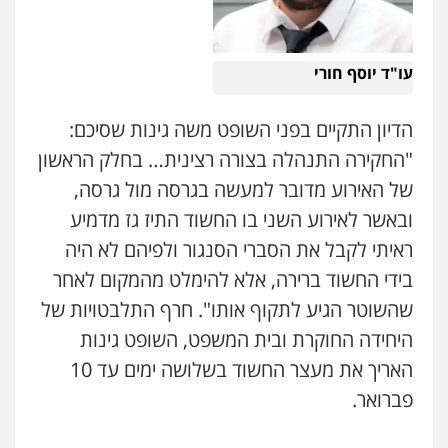
0549911449
פלילי
פשיעה חמורה
חקירות ומעצרים
נוער
עורכי דין לענייני אסירים
תעבורה
0549475678
עו"ד עידית שינו-אמיתי
עו"ד יוסף חורי
פלילי
עורכי דין לענייני אסירים
פשיעה
חמורה
מעצרים וחקירות
עו"ד אורנת קמרון
הדיון התקיים בפני השופט משה גינות שסיכם:
0507587013
פלילי
תעבורה
עורכי דין לענייני אסירים
משפחה
נוער
"החקירה התנהלה בצורה רצינית… בחלק הראשון
0505417090
של האירוע מדובר למעשה בגרסה מול גרסה,
עו"ד אביגדור פלדמן
פלילי
אסירים
צווארון לבן
זכויות אדם
אזרחי
ובאשר לאירוע השני בו החשוד התיז גז מדמיע
שני אלגרבלי – משרד עורכי דין
0505345826
ראיתי לקבל את הסברי הסנגור ולפיהם לא היה
פלילי
עורכי דין לענייני אסירים
תעבורה
0507120031
בידי החשוד ברירה, אלא להימלט מהמקום לאחר
עו"ד יאיר בן סימון
שהשוטר הגיע לתקוף אותו". חרף התלבטויות של
פלילי
תעבורה
אזרחי
נזיקין
ביטוח
היחידה החוקרת ובית המשפט, השופט גינות
עו"ד אייל אביטל
0505719060
האריך את מעצר החשוד בשלושה ימים עד 10
פלילי
פשיעה חמורה
מעצרים וחקירות
0544712201
פברואר.
עו"ד נס בן נתן
פלילי
כלכלי
פשיעה חמורה
נוער