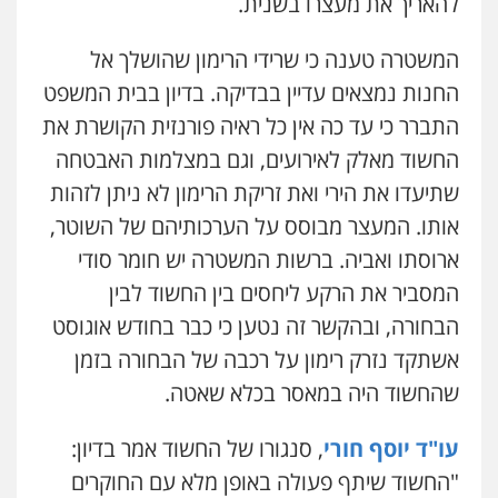
להאריך את מעצרו בשנית.
המשטרה טענה כי שרידי הרימון שהושלך אל
עו"ד קארין לגטיוי
החנות נמצאים עדיין בבדיקה. בדיון בבית המשפט
פלילי
פשיעה חמורה
מעצרים וחקירות
0507446995
התברר כי עד כה אין כל ראיה פורנזית הקושרת את
החשוד מאלק לאירועים, וגם במצלמות האבטחה
שתיעדו את הירי ואת זריקת הרימון לא ניתן לזהות
עו"ד ירון גיגי
פלילי
צווארון לבן
מעצרים
הליכי הסגרה
אותו. המעצר מבוסס על הערכותיהם של השוטר,
0522249087
ארוסתו ואביה. ברשות המשטרה יש חומר סודי
המסביר את הרקע ליחסים בין החשוד לבין
עו"ד רועי אטיאס
הבחורה, ובהקשר זה נטען כי כבר בחודש אוגוסט
משפט פלילי
פשיעה חמורה
צווארון לבן
אשתקד נזרק רימון על רכבה של הבחורה בזמן
525043999
שהחשוד היה במאסר בכלא שאטה.
עו"ד אסף כהן
עו"ד יוסף חורי
, סנגורו של החשוד אמר בדיון:
פלילי
פשיעה חמורה
סמים והימורים
"החשוד שיתף פעולה באופן מלא עם החוקרים
מעצרים וחקירות