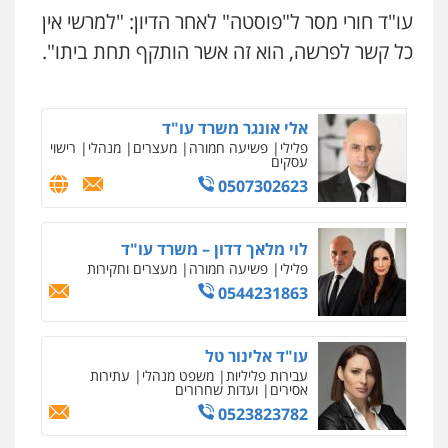
וחקירות
עו"ד שגיא אקו
עו"ד חורי מסר ל"פוסטה" לאחר הדיון: "למרשי אין
0544723840
פלילי
מעצרים וחקירות
סמים
עבירות מין
עורכי דין לענייני אסירים
כל קשר לפרשה, הוא זה אשר הותקף תחת ביתו".
0525279829
עו"ד ראוף נג'אר
פלילי
עורכי דין לענייני אסירים
מעצרים
סמים
רכוש
אלי אונגר משרד עו"ד
0548009246
פלילי
פשיעה חמורה
מעצרים
מנהלי
רישוי
עסקים
0507302623
עו"ד אלון ארז
פלילי
צבאי
סמים
אלימות במשפחה
צווארון
לבן
לוי מלאך דדון – משרד עו"ד
0507368203
פלילי
פשיעה חמורה
מעצרים וחקירות
0544231863
שחר לדובסקי, עו"ד
פלילי
מעצרים וחקירות
עבירות המתה
עורכי
דין לענייני אסירים
עו"ד אלינור טל
0507913332
עבירות פליליות
משפט מנהלי
עתירות
אסירים
ועדות שחרורים
0523823782
עו"ד איהאב ג'לג'ולי