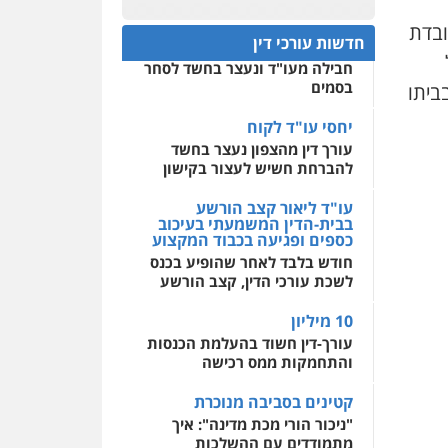
פלילי
אסירים
חקירות
ומעצרים
סייבר
ניהול
חפץ חשוד
ובדת
0522508109
משברים פליליים
חדשות עורכי דין
עצור בתיק ניסיון רצח קיבל
חבילה מעו"ד ונעצר בחשד לסחר
אחסון אתרים
0506355388
בסמים
ביתו
מהירות
הגנה
גיבוי
תמיכה
שירותים מקצועיים
לעורכי דין
יחסי עו"ד לקוח
עו"ד דרוויש נאשף
עורך דין מהצפון נעצר בחשד
פלילי
פשיעה חמורה
זכויות
אדם
להברחת חשיש לעצור בקישון
מרכז התחלה חדשה
0527448141
אסירים
עבירות מין
עו"ד ליאור קצב הורשע
שירותים מקצועיים לעורכי
בבית-הדין המשמעתי בעיכוב
דין
כספים ופגיעה בכבוד המקצוע
חליל ביאדי – משרד
עורכי דין
חודש בלבד לאחר שהופיע בכנס
0544500346
פלילי
דיני תעבורה
מעצרים
לשכת עורכי הדין, קצב הורשע
וחקירות
פשיעה חמורה
אסירים
10 מיליון
0509636895
עורך-דין חשוד בהעלמת הכנסות
והתחמקות ממס רכישה
עו"ד איהאב זבידאת
פלילי
פשיעה חמורה
ארגוני
קטינים בסביבה מנוכרת
פשע
עבירות המתה
עבירות מין
"ניכור הורי מכת מדינה": איך
מתמודדים עם ההשלכות