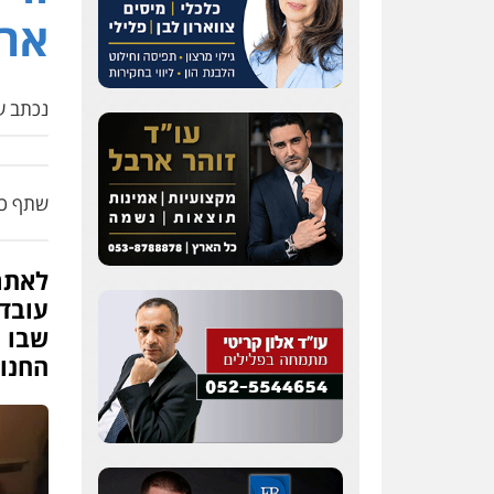
ארו
נכתב על
שתף כת
לאתר 
עובד
שבו 
החנו