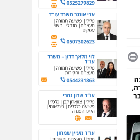
מחיקת כתבות מגוגל
0525279829
ודחיקת אזכורים שליליים
שירותים מקצועיים לעורכי
אלי אונגר משרד עו"ד
דין
פלילי
פשיעה חמורה
מעצרים
מנהלי
רישוי
0522508109
עסקים
אחסון אתרים
0507302623
מהירות
הגנה
גיבוי
תמיכה
שירותים מקצועיים
Messag
Print
Fa
E
לוי מלאך דדון – משרד
לעורכי דין
עו"ד
פלילי
פשיעה חמורה
מעצרים וחקירות
מרכז התחלה חדשה
ה
0544231863
אסירים
עבירות מין
ה,
שירותים מקצועיים לעורכי
דין
ר
עו"ד שרון נהרי
פלילי
צווארון לבן
כלכלי
0544500346
פשיעה כלכלית
בינלאומי
הליכי הסגרה
מאיה בלום, עו"ס,
טיפול ושיקום
טיפול בהתמכרויות
שירותים מקצועיים לעורכי
עו"ד מעיין שמחון
דין
פלילי
מעצרים וחקירות