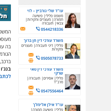
עו"ד שלי גורביץ – לוי
משפט פלילי
פשיעה
חמורה
מעצרים וחקירות
צבאי
תעבורה
0544218336
המשטרה 
מעוספי
משרד עורכי דין חן ברוך
פלילי
דיני תעבורה
מעצרים
בה עו
וחקירות
הגורמ
0505078733
ברכב,
בנג'ו
ה
משרד עורכי דין טאי
שרקי
לכתבה
פלילי
אסירים
תעבורה
מרב"ד
0547556464
עו"ד אילן אלימלך
פלילי
פשיעה חמורה