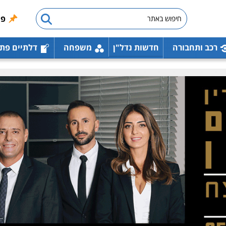
פו
רכב ותחבורה
חדשות נדל"ן
משפחה
דלתיים פת