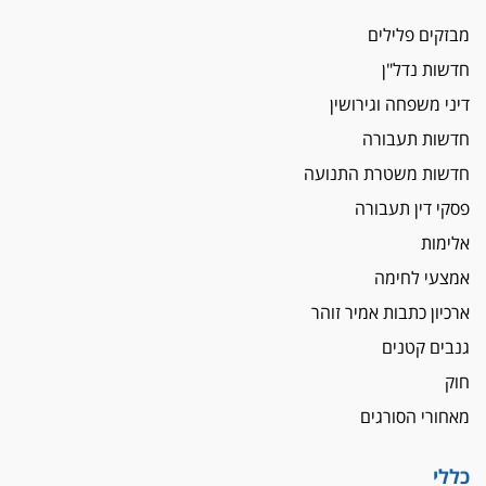
הגבלת שכר טרחה בייצוג נכי צה"ל ונפגעי פעולות
מבזקים פלילים
איבה
חדשות נדל"ן
איתות מירושלים
דיני משפחה וגירושין
יו"ר המחוז צ'צ'קס מכנס ישיבה להדחת
ממלא-מקומו, ועמית בכר שותק
חדשות תעבורה
מחאת הפרקליטים והסנגורים
חדשות משטרת התנועה
יצאו לשעה מבית המשפט ועמדו בחוץ לאות הזדהות
פסקי דין תעבורה
עם השופטים
אלימות
הביקורת חוגגת
אמצעי לחימה
מבקר לשכת עורכי הדין בתביעה נגד "איכות
השלטון" בעידן עמית בכר
ארכיון כתבות אמיר זוהר
נכנס לאינדקס
גנבים קטנים
עו"ד חגי בנימין חצה את הקווים, מפרקליטות ת"א
חוק
למשרד פרטי חדש
מאחורי הסורגים
לפני נקיטת צעדים
עורך דין נעצר בחשד לסחיטת ראש המועצה יאנוח
כללי
ג'ת