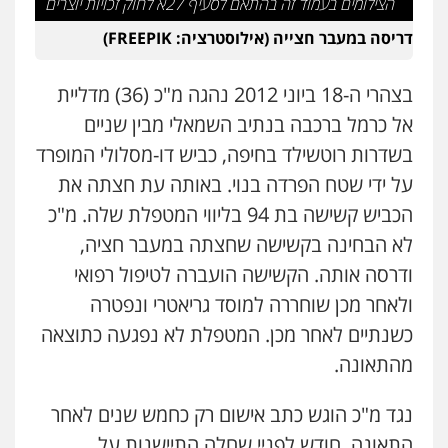
הצילומים בעמוד זה בהתאם לסעיף 27א לחוק זכויות יוצרים
תעבורה
דריסה במעבר חצייה (אילוסטרציה: FREEPIK)
0526631970
בצהרי ה-18 ביוני 2012 נהגה מ"כ (36) מדליית
עו"ד פיני פישלר
אל כרמל ברכבה בנתיב השמאלי מבין שניים
פלילי
תעבורה
מח"ש
אזרחי
כלכלי
בשדרות רוטשילד בחיפה, כביש דו-מסלולי המופרד
0505234000
על ידי שטח הפרדה בנוי. באותה עת חצתה את
הכביש קשישה בת 94 בליווי המטפלת שלה. מ"כ
לא הבחינה בקשישה שחצתה במעבר חציה,
ודרסה אותה. הקשישה הועברה לטיפול רפואי
ולאחר מכן שוחררה למוסד גריאטרי ונפטרה
כשנתיים לאחר מכן. המטפלת לא נפגעה כתוצאה
מהתאונה.
נגד מ"כ הוגש כתב אישום רק כחמש שנים לאחר
התאונה, חודש לפניי שחלה התיישנות על