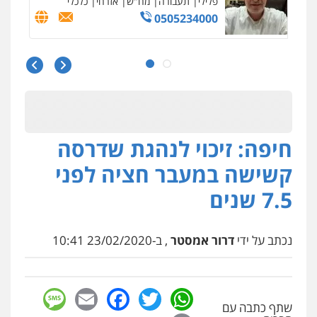
הון
0504456555
עו"ד דרוויש נאשף
פלילי
פשיעה חמורה
זכויות אדם
0527448141
חיפה: זיכוי לנהגת שדרסה
עו"ד מוחמד סביחאת
פלילי
תעבורה
פשיעה כלכלית
קשישה במעבר חציה לפני
0525077716
7.5 שנים
סלימאן אבו שעירה – משרד עורכי דין
נכתב על ידי
דרור אמסטר
, ב-23/02/2020 10:41
פלילי
בטחוני
צבאי
נזיקין
0547780927
sage
Facebook
Email
WhatsApp
Twitter
דוד אפרים משרד עורכי דין
שתף כתבה עם