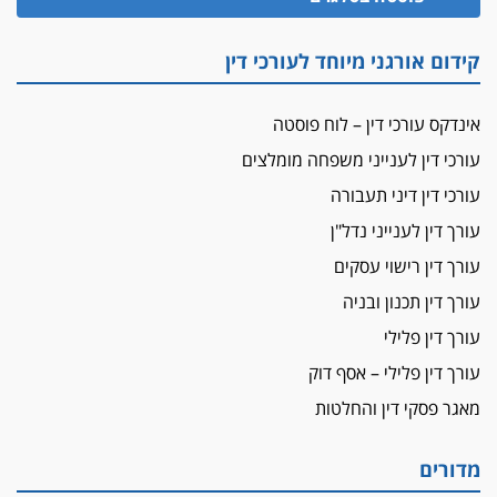
פיקטיביות בשם פלסטינים
על המידתיות
קידום אורגני מיוחד לעורכי דין
ביה"ד המשמעתי ביטל השעיה לצמיתות של
עורכת-דין שהביעה שמחה ב-7 באוקטובר
אינדקס עורכי דין – לוח פוסטה
אשם
עורכי דין לענייני משפחה מומלצים
עו"ד הלל בבייב הורשע בהונאת עשרות לקוחות,
עורכי דין דיני תעבורה
ההסדר: 7-9 שנות מאסר
עורך דין לענייני נדל"ן
דין ומקרקעין
עורך דין ברמת השרון נחקר בחשד למרמה בעסקת
עורך דין רישוי עסקים
נדל"ן
עורך דין תכנון ובניה
"אני מכינה 5-6 ג'וינטים ביום"
עורך דין פלילי
תובעת משטרתית פוטרה בחשד לעישון סמים
עורך דין פלילי – אסף דוק
שנחשף בפעילות בלשים בטלגרם
מאגר פסקי דין והחלטות
לא בכל יום
עו"ד שרון נהרי חיתן את בנו הבכור דניאל
מדורים
הכנסת אישרה