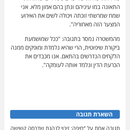
עו"ד שלומי שרון
התאונה במו עיניהם ונתן בהם אמון מלא. אני
פלילי
צבאי
מעצרים וחקירות
0547342002
שמח שמרשתי זוכתה ויכולה לשים את האירוע
המצער הזה מאחוריה".
עו"ד רונן בנדל
מהמשטרה נמסר בתגובה: "ככל שמושמעת
משפט פלילי
פשיעה חמורה
פלילי
ביקורת שיפוטית, הרי שהיא נלמדת ומופקים ממנה
0524282442
הלקחים הנדרשים בהתאם. אנו מכבדים את
הכרעת הדין ונלמד אותה לעומקה".
עו"ד זוהר ארבל
פלילי
פשיעה חמורה
מעצרים וחקירות
קטינים
0538788878
עו"ד שלי גורביץ – לוי
משפט פלילי
פשיעה חמורה
מעצרים
וחקירות
צבאי
תעבורה
השארת תגובה
0544218336
תגובה אחת על “חיפה: זיכוי לנהגת שדרסה קשישה