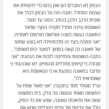
פלילי
תעבורה
הבוחן לא הסברים הם ואין בהם כדי להפחית את
0545577862
עצמת המחדל. חובה היה על הבוחן לברר את
סוגיית הרכב הלבן בנתיב הימני עד תום".
עו"ד אריה פטר
השופטת ציינה מחדל חקירה נוסף: שחזור
לשעבר סגן מנהל המחלקה הפלילית
בפרקליטות המדינה
התאונה נעשה כשנה ושלושה חודשים לאחריה.
0506217994
"אני תמהה כיצד זה מלכתחילה לא בוצע שחזור
של תאונה כה קשה בסמוך למועד התרחשותה",
עו"ד יאיר בן סימון
כתבה השופטת והחליטה לזכות את הנהגת: "אני
פלילי
תעבורה
אזרחי
נזיקין
ביטוח
סבורה כי קיימים מחדלים מהותיים. לא שוכנעתי כי
0505719060
מדובר בתאונה נמנעת או כי הנאשמת היא
שאחראית לה".
שחר לדובסקי, עו"ד
עו"ד סטולר מסר בתגובה: "אני מאוד שמח על
פלילי
מעצרים וחקירות
עבירות המתה
עורכי
דין לענייני אסירים
התוצאה מאחר ונעשה פה צדק. בית המשפט
0507913332
עשה את מלאכתו נאמנה, שמע את כל התיק,
כולל את עדויות של עדים ניטרליים שראו את