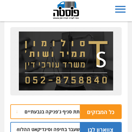
כל המבזקים
ד למעורבות בהצתת סניף ג'פניקה בגבעתיים
הב
06.08 | 22:58
צווארון לבן
שום: יו"ר ש"ס לשעבר בחיפה וסינדיקאט ההלוואות של משפחת ה