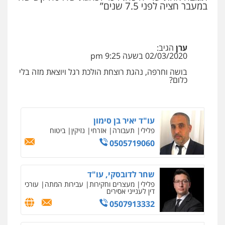
במעבר חציה לפני 7.5 שנים”
עורך דין תמיר אלטיט
פלילי
תעבורה
0545577862
ערן
הגיב:
02/03/2020 בשעה 9:25 pm
עו"ד אריה פטר
לשעבר סגן מנהל המחלקה הפלילית
בושה וחרפה, נהגת רוצחת הולכת רגל ויוצאת מזה בלי
בפרקליטות המדינה
כלום?
0506217994
עו"ד יאיר בן סימון
פלילי
תעבורה
אזרחי
נזיקין
ביטוח
0505719060
שחר לדובסקי, עו"ד
פלילי
מעצרים וחקירות
עבירות המתה
עורכי
דין לענייני אסירים
0507913332