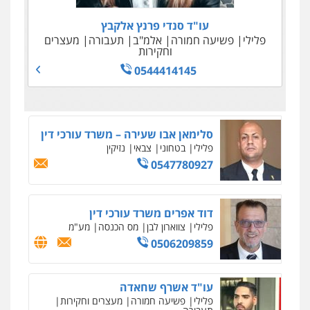
0542255161
וחקירות
0549535659
עו"ד סנדי פרנץ אלקבץ
0506277425
עו"ד יפעת שוורץ סיל
פלילי
פשיעה חמורה
אלמ"ב
תעבורה
מעצרים
עו"ד שנהב אילון
פלילי
וחקירות
תעבורה
פלילי
פשיעה חמורה
חקירות ומעצרים
0544414145
נוער
עורכי דין לענייני אסירים
תעבורה
0523379525
0549475678
עו"ד אורנת קמרון
פלילי
תעבורה
עורכי דין לענייני אסירים
משפחה
נוער
0505417090
עו"ד חמאדה מסרי
תעבורה
0526631970
עו"ד פיני פישלר
פלילי
תעבורה
מח"ש
אזרחי
כלכלי