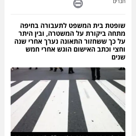
Print
חברים
פלילי
צווארון לבן
מס הכנסה
מע"מ
0506209859
שופטת בית המשפט לתעבורה בחיפה
עו"ד אשרף שחאדה
מתחה ביקורת על המשטרה, ובין היתר
פלילי
פשיעה חמורה
מעצרים וחקירות
תעבורה
על כך ששחזור התאונה נערך אחרי שנה
0549535659
וחצי וכתב האישום הוגש אחרי חמש
שנים
עו"ד שנהב אילון
פלילי
פשיעה חמורה
חקירות ומעצרים
נוער
עורכי דין לענייני אסירים
תעבורה
0549475678
עו"ד אורנת קמרון
פלילי
תעבורה
עורכי דין לענייני אסירים
משפחה
נוער
0505417090
עו"ד חמאדה מסרי