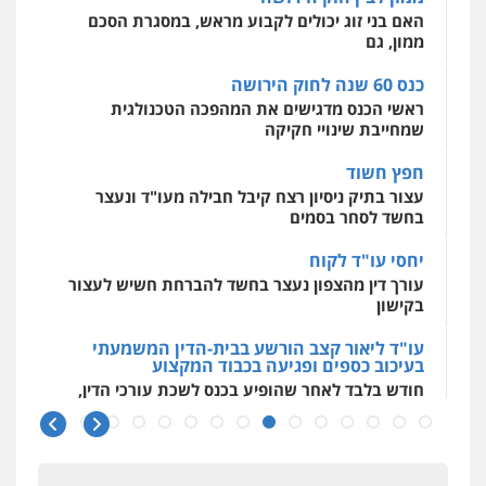
מאיה בלום, עו"ס, טיפול ושיקום
ראשי הכנס מדגישים את המהפכה הטכנולגית
טיפול בהתמכרויות
שירותים מקצועיים
שמחייבת שינויי חקיקה
לעורכי דין
0504062539
חפץ חשוד
עצור בתיק ניסיון רצח קיבל חבילה מעו"ד ונעצר
בחשד לסחר בסמים
עו"ד ד"ר אבי שקד
עבירות כלכליות
הלבנת הון
חילוטים
יחסי עו"ד לקוח
עבירות פליליות
עורך דין מהצפון נעצר בחשד להברחת חשיש לעצור
0544385337
בקישון
עו"ד ליאור קצב הורשע בבית-הדין המשמעתי
איתי חקירות – שירותים לעורכי דין
בעיכוב כספים ופגיעה בכבוד המקצוע
חקירות פרטיות
חקירות כלכליות
חקירות
חודש בלבד לאחר שהופיע בכנס לשכת עורכי הדין,
אישות
איתורים
קצב הורשע
0537865001
10 מיליון
ניר קידר – צלם
עורך-דין חשוד בהעלמת הכנסות והתחמקות ממס
רכישה
צילום עורכי דין
שירותים מקצועיים לעורכי
דין
קטינים בסביבה מנוכרת
0504578527
"ניכור הורי מכת מדינה": איך מתמודדים עם
ההשלכות ההרסניות של התופעה?