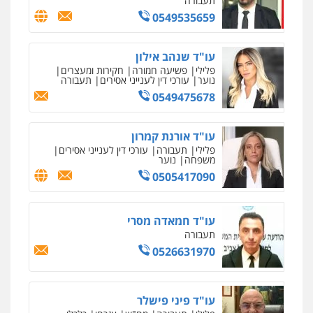
0505234000
עו"ד עלי סעדי
פלילי
פשיעה חמורה
ליווי וייצוג בחקירות
ומעצרים
0508824984
מצגר ושות', חברת עורכי דין
נדל"ן / עסקים
משפחה
תעבורה
כלכלי
הוצאה לפועל
0545402829
אבי אמר משרד עורכי דין
פלילי
משפחה
אזרחי מסחרי
0502130230
אברהם שהבזי – משרד עורכי דין
מיסים
כלכלי
פלילי
פשיעה כלכלית
הלבנת