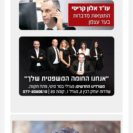
סלימאן אבו שעירה – משרד עורכי דין
פלילי
בטחוני
צבאי
נזיקין
0547780927
דוד אפרים משרד עורכי דין
פלילי
צווארון לבן
מס הכנסה
מע"מ
0506209859
עו"ד אשרף שחאדה
פלילי
פשיעה חמורה
מעצרים וחקירות
תעבורה
0549535659
עו"ד שנהב אילון
פלילי
פשיעה חמורה
חקירות ומעצרים
נוער
עורכי דין לענייני אסירים
תעבורה
0549475678