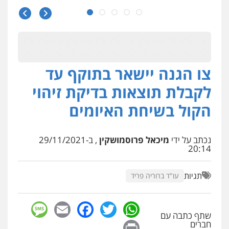
חליל ביאדי – משרד עורכי דין
פלילי
דיני תעבורה
מעצרים וחקירות
פשיעה חמורה
אסירים
0509636895
צו הגנה יישאר בתוקף עד
עו"ד איהאב זבידאת
פלילי
פשיעה חמורה
ארגוני פשע
עבירות
לקבלת תוצאות בדיקת זיהוי
המתה
עבירות מין
0509930581
הקול בשיחת האיומים
עו"ד יפעת שוורץ סיל
נכתב על ידי
מיכאל פרוסמושקין
, ב-29/11/2021
פלילי
תעבורה
20:14
0523379525
תגיות
עו"ד ברוריה פריד
עו"ד יוסי חמצני
כלכלי
צווארון לבן
פשיעה כלכלית
עבירות
sage
Facebook
Email
WhatsApp
Twitter
מס
הלבנת הון
שתף כתבה עם
0505471497
Print
חברים