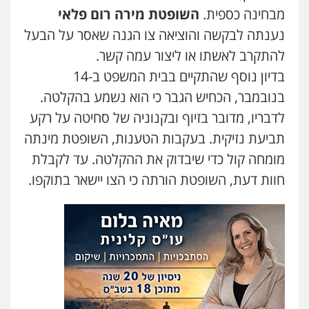
מבחינה כספית.
השופטת מירה רום פלאי
עו"ד אלון ארז
נענתה לבקשה והוציאה צו הגנה שאסר על הבעל
פלילי
צבאי
סמים
אלימות במשפחה
צווארון
להתקרב לאשתו או ליצור עמה קשר.
לבן
0507368203
בדיון נוסף שהתקיים בבית המשפט ב-14
בנובמבר, הכחיש הגבר כי הוא נשמע בהקלטה.
עו"ד לימור רוט חזן
לדבריו, מדובר בזיוף ובקנוניה של סחיטה על רקע
פלילי
מעצרים
צווארון לבן
פשיעה חמורה
תביעת נזיקית. בעקבות הטענות, השופטת מינתה
0523407232
מומחה קול כדי שיבדוק את ההקלטה. עד לקבלת
חוות דעת, השופטת הורתה כי הצו יישאר בתוקפו.
עו"ד עינב יתח
פלילי
פשיעה חמורה
עורכי דין לענייני
אסירים
צבאי
0546364651
אייל בן שושן, עורך דין פלילי
פלילי
מעצרים וחקירות
פשיעה חמורה
נוער
רישום פלילי
0522763105