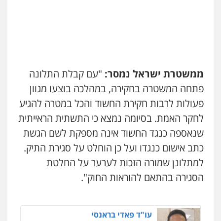
קטינים
0587604050
0538788878
עו"ד שאדי כבהא
עו"ד שגיא אקו
פלילי
עורכי דין לענייני אסירים
פלילי
מעצרים וחקירות
סמים
עבירות מין
עורכי דין לענייני אסירים
0525556970
ממשטרת ישראל נמסר:
"עם קבלת התלונה
0525279829
פתחה המשטרה בחקירה, במהלכה בוצעו מגוון
עו"ד רויטל סבג שקד
פעולות לרבות חקירת החשוד והכל במטרה להגיע
פלילי
פשיעה חמורה
אמצעי לחימה
לוי מלאך דדון – משרד עו"ד
אלימות
עורכי דין לענייני אסירים
פלילי
פשיעה חמורה
מעצרים וחקירות
לחקר האמת. בסיומה נמצא כי התשתית הראייתית
0528615306
0544231863
שנאספה כנגד החשוד אינה מספקת לשם הגשת
כתב אישום כנגדו ועל כן הוחלט על סגירת התיק.
דוד בוחבוט – משרד עו"ד
למתלונן שמורה הזכות לערער על החלטת
עו"ד (רו"ח) יואב ציוני
פלילי
פשיעה חמורה
מעצרים
צווארון לבן
עבירות מס
הלבנת הון
שומות וערעורי מס
הסגירה בהתאם להוראות החוק".
0505542333
0505430819
עו"ד בן ממן
עו"ד פאדי בראנסי
פלילי
אסירים
חקירות ומעצרים
סייבר