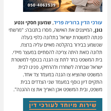
עו"ד שאדי דבאח
פלילי
פשיעה כלכלית
תעבורה
עורכי הדין ברוריה פריד
,
שמעון חסקי ונטע
0505643689
גונן,
המייצגים את האישה, מסרו בתגובה: "מרשתי
פנתה למשטרת ישראל בתלונה כלפי בעלה
עו"ד יצחק איצקוביץ'
שנשמע בבירור בהקלטה מאיים עליה ברצח.
פלילי
פשיעה חמורה
צווארון לבן
תלונה כזאת היתה צריכה להסתיים במעצר מיידי.
0526655833
בית המשפט בחר לתת צו הגנה בנוסף למשטרת
ישראל שבחרה לשחררו ולהרחיקו. פנינו לבית
עו"ד אורנת קמרון
המשפט שהוציא צו הגנה במעמד צד אחד.
פלילי
תעבורה
עורכי דין לענייני אסירים
משפחה
נוער
התקיים דיון נוסף במעמד שני הצדדים בבית
0505417090
משפט, ובית המשפט אכן האריך את צו ההגנה".
שני אלגרבלי – משרד עורכי דין
פלילי
עורכי דין לענייני אסירים
תעבורה