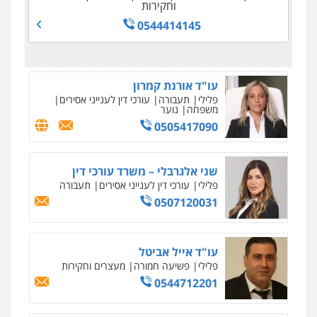
פלילי
תעבורה
פשע חמור
נוער
עו"ד אסף דוק
פלילי
כלכלי
וחקירות
עורכי דין לענייני אסירים
0528388640
0509962006
פלילי
עבירות מין
סמים והימורים
פשיעה
0522350561
0544414145
0525060666
חמורה
חקירות ומעצרים
צווארון לבן והונאה
0526885006
עו"ד תומר בנישתי
פלילי
מעצרים וחקירות
צווארון לבן
פשיעה
חמורה
0546657865
אלי אונגר משרד עו"ד
פלילי
פשיעה חמורה
מעצרים
מנהלי
רישוי
עסקים
0507302623
עו"ד מעיין שמחון
פלילי
מעצרים וחקירות
עורכי דין לענייני
אסירים
0587604050