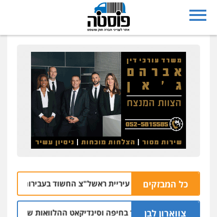
כל המבזקים
רך מעצר סגן ראש עיריית ראשל"צ החשוד בעבירות מין בעובדת
צווארון לבן
 יו"ר ש"ס לשעבר בחיפה וסינדיקאט ההלוואות של משפחת הרינג