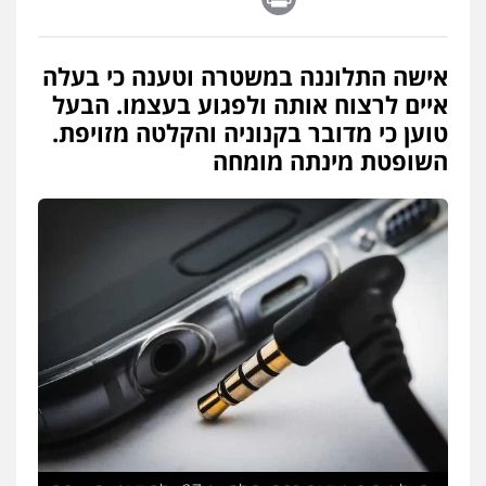
גיל דביר – משרד עורכי דין
פלילי
פשיעה כלכלית
צווארון לבן
אישה התלוננה במשטרה וטענה כי בעלה
0506217771
איים לרצוח אותה ולפגוע בעצמו. הבעל
טוען כי מדובר בקנוניה והקלטה מזויפת.
השופטת מינתה מומחה
עו"ד עידית שינו-אמיתי
פלילי
עורכי דין לענייני אסירים
פשיעה
חמורה
מעצרים וחקירות
0507587013
עו"ד אור בן שאנן
פלילי
מעצרים וחקירות
0549199449
סלימאן אבו שעירה – משרד עורכי דין
פלילי
בטחוני
צבאי
נזיקין
0547780927