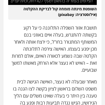
הצילומים בעמוד זה בהתאם לסעיף 27א לחוק זכויות יוצרים
השופטת מינתה מומחה קול לבדיקת ההקלטה
עו"ד יניב זוסמן
פלילי
כלכלי
פשיעה חמורה
מעצרים
(אילוסטרציה: pixabay)
וחקירות
0525199949
תושבת אזור השפלה התלוננה כי על רקע
בקשתה להתגרש, בעלה איים באוזני בנם
עו"ד אמיר נאטור
המשותף המתגורר בחו"ל, כי ירצח אותה ולאחר
פלילי
פשיעה חמורה
צווארון לבן
מעצרים
0543326767
מכן יפגע בעצמו. האישה צירפה לתלונתה
הקלטה שבה נשמע לכאורה האיום, אולם למרות
זאת – האיש לא נעצר אלא הורחק מאשתו למשך
עו"ד גיורא זילברשטיין
פלילי
פשיעה חמורה
מעצרים וחקירות
שבועיים.
0505212444
מאחר שבעלה לא נעצר, האישה הגישה לבית
משפט השלום בראשון לציון בקשה לצו הגנה בו
עו"ד קובי בן שעיה
טענה בין היתר כי בעלה שאינו משלים עם הליך
פלילי
צווארון לבן
צבאי
0524040052
הגירושין, הגיש נגדה תביעות רבות ופגע בה