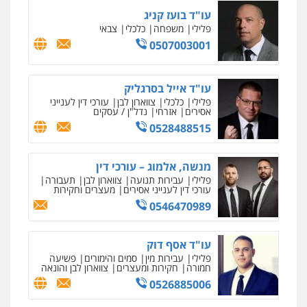
עו"ד שאדי כבהא
פלילי
עורכי דין לענייני אסירים
0525556970
עו"ד רויטל סבג שקד
פלילי
פשיעה חמורה
אמצעי לחימה
אלימות
עורכי דין לענייני אסירים
0528615306
דוד בוחבוט – משרד עו"ד
פלילי
פשיעה חמורה
מעצרים
צווארון לבן
0505542333
עו"ד בן ממן
פלילי
אסירים
חקירות ומעצרים
סייבר
ניהול משברים פליליים
0506355388