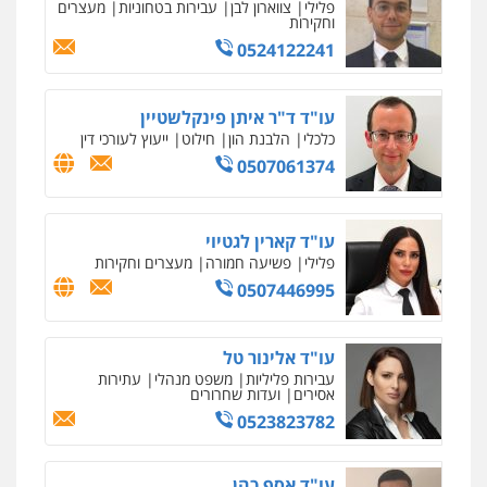
ניהול משברים פליליים
פלילי
צווארון לבן
עבירות בטחוניות
מעצרים
וחקירות
0506355388
0524122241
חליל ביאדי – משרד עורכי דין
פלילי
דיני תעבורה
מעצרים וחקירות
עו"ד ד"ר איתן פינקלשטיין
פשיעה חמורה
אסירים
כלכלי
הלבנת הון
חילוט
ייעוץ לעורכי דין
0509636895
0507061374
עו"ד איהאב זבידאת
פלילי
פשיעה חמורה
ארגוני פשע
עבירות
עו"ד קארין לגטיוי
המתה
עבירות מין
פלילי
פשיעה חמורה
מעצרים וחקירות
0509930581
0507446995
עו"ד יפעת שוורץ סיל
עו"ד אלינור טל
פלילי
תעבורה
עבירות פליליות
משפט מנהלי
עתירות
אסירים
ועדות שחרורים
0523379525
0523823782
עו"ד יוסי חמצני
עו"ד אסף כהן