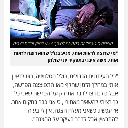
עו"ד עמית שלף
פלילי
פשיעה חמורה
עורכי דין לענייני
אסירים
סמים
0542068898
הצילומים בעמוד זה בהתאם לסעיף 27א לחוק זכויות יוצרים
"מי שרוצה לראות אותי, מגיע בגלל שהוא רוצה לראות
אותי. משה איבגי בתפקיד יוני שולמן
"כל העיתונים הגדולים, כולל הטלוויזיה, רצו לראיין
אותי במהלך הזמן שחלף מאז התפוצצה הפרשה,
אבל כולם רצו לדבר אתי רק על הפרשה שאני כל
כך רציתי להשאיר מאחוריי, כי אני כבר במקום אחר.
אז עכשיו, כשאני מעלה הצגה, אין לי בעיה
להתראיין אבל לדבר בעיקר על ההצגה".