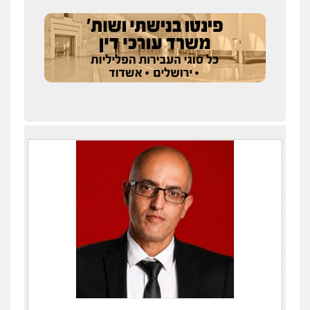
עו"ד יפעת שוורץ סיל
פלילי
תעבורה