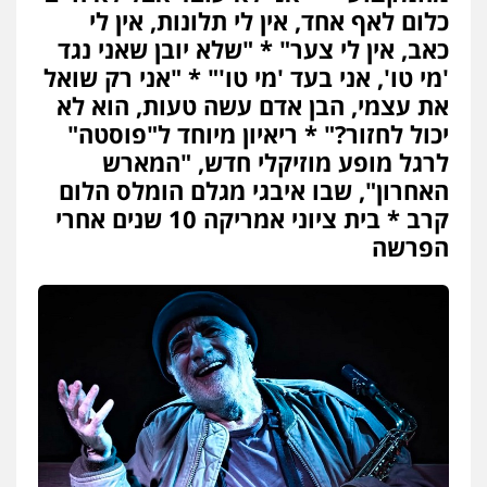
עו"ד אביגדור פלדמן
כלום לאף אחד, אין לי תלונות, אין לי
פלילי
אסירים
צווארון לבן
זכויות אדם
אזרחי
כאב, אין לי צער" * "שלא יובן שאני נגד
0505345826
'מי טו', אני בעד 'מי טו'" * "אני רק שואל
את עצמי, הבן אדם עשה טעות, הוא לא
עו"ד אתנה אדרי
יכול לחזור?" * ריאיון מיוחד ל"פוסטה"
פשיעה חמורה
כלכלי
פלילי
מעצרים
לרגל מופע מוזיקלי חדש, "המארש
וחקירות
עורכי דין לענייני אסירים
האחרון", שבו איבגי מגלם הומלס הלום
0502181995
קרב * בית ציוני אמריקה 10 שנים אחרי
הפרשה
עו"ד אייל אוחיון
פלילי
עורכי דין לענייני אסירים
מעצרים
וחקירות
0523602602
עו"ד עינב יתח
פלילי
פשיעה חמורה
עורכי דין לענייני
אסירים
צבאי
0546364651