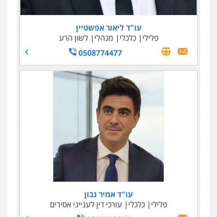
0523602602
עו"ד ליאור אפשטיין
עו"ד עינב יתח
פלילי
כלכלי
מנהלי
לשון הרע
פלילי
פשיעה חמורה
עורכי דין לענייני
אסירים
צבאי
0508774477
0546364651
עו"ד עמית שלף
פלילי
פשיעה חמורה
עורכי דין לענייני
אסירים
סמים
עו"ד תומר נוה
0542068898
עו"ד ציון שמעון
פלילי
תעבורה
פשע חמור
נוער
פלילי
עורכי דין לענייני אסירים
0522350561
0525181855
עו"ד שגיא אקו
פלילי
מעצרים וחקירות
סמים
עבירות מין
עורכי דין לענייני אסירים
0525279829
עו"ד אמיר נבון
עו"ד שאדי כבהא
פלילי
כלכלי
עורכי דין לענייני אסירים
פלילי
עורכי דין לענייני אסירים