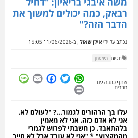
משה איבגי בריאיון: "דחיל
פלילי
פשיעה חמורה
אמצעי לחימה
אלימות
עורכי דין לענייני אסירים
רבאק, כמה יכולים למשוך את
0528615306
הדבר הזה?"
עו"ד דרוויש נאשף
פלילי
פשיעה חמורה
זכויות אדם
נכתב על ידי
אילן שאול
, ב-11/06/2026 15:05
0527448141
תגיות
תיאטרון
עו"ד יפעת שוורץ סיל
sage
Facebook
Email
WhatsApp
Twitter
פלילי
תעבורה
שתף כתבה עם
0523379525
Print
חברים
עו"ד שילה ענבר
פלילי
כלכלי
מיסים
הלבנת הון
ייעוץ לעורכי
עלו בך הרהורים לגמור…? "לעולם לא.
דין
אני לא אדם כזה. אני לא מאמין
0506216097
בלהתאבד. כן חשבתי לפרוש לגמרי
מהמקצוע" * "אני לא עובד אבל לא חייב