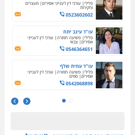
פלילי
פשיעה חמורה
עורכי דין לענייני
אסירים
צבאי
0546364651
עו"ד עמית שלף
פלילי
פשיעה חמורה
עורכי דין לענייני
אסירים
סמים
0542068898
עו"ד שגיא אקו
פלילי
מעצרים וחקירות
סמים
עבירות מין
עורכי דין לענייני אסירים
0525279829
עו"ד שאדי כבהא
פלילי
עורכי דין לענייני אסירים
0525556970
עו"ד רויטל סבג שקד