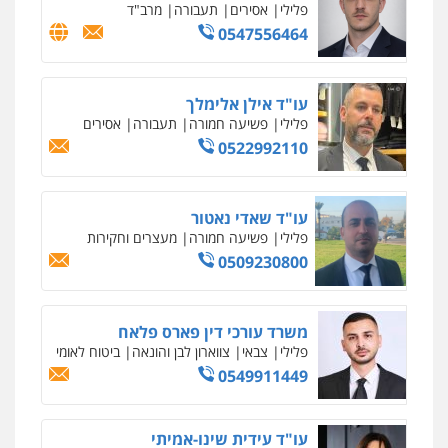
פלילי
אסירים
תעבורה
מרב"ד
0547556464
עו"ד אילן אלימלך
פלילי
פשיעה חמורה
תעבורה
אסירים
0522992110
עו"ד שאדי נאטור
פלילי
פשיעה חמורה
מעצרים וחקירות
עו"ד דותן דניאלי
0509230800
פלילי
פשיעה חמורה
צווארון לבן
פשיעה
כלכלית
עורכי דין לענייני אסירים
נוער
0542442982
משרד עורכי דין פארס פלאח
פלילי
צבאי
צווארון לבן והונאה
ביטוח לאומי
עו"ד שנהב אילון
0549911449
פלילי
פשיעה חמורה
חקירות ומעצרים
נוער
עורכי דין לענייני אסירים
תעבורה
0549475678
עו"ד עידית שינו-אמיתי