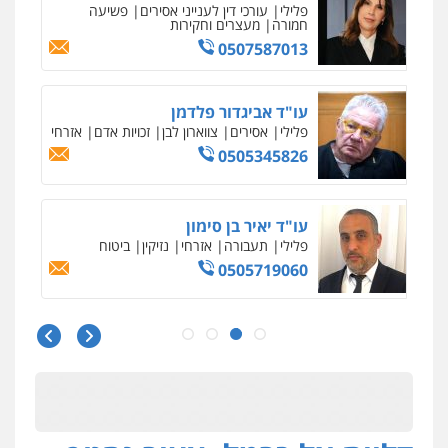
פלילי
עורכי דין לענייני אסירים
פשיעה
עו"ד אורנת קמרון
חמורה
מעצרים וחקירות
פלילי
תעבורה
עורכי דין לענייני אסירים
0507587013
משפחה
נוער
0505417090
עו"ד אביגדור פלדמן
פלילי
אסירים
צווארון לבן
זכויות אדם
אזרחי
שני אלגרבלי – משרד עורכי דין
0505345826
פלילי
עורכי דין לענייני אסירים
תעבורה
0507120031
עו"ד יאיר בן סימון
פלילי
תעבורה
אזרחי
נזיקין
ביטוח
עו"ד אייל אביטל
0505719060
פלילי
פשיעה חמורה
מעצרים וחקירות
0544712201
עו"ד נס בן נתן
פלילי
כלכלי
פשיעה חמורה
נוער
עו"ד בועז קניג
0505555110
פלילי
משפחה
כלכלי
צבאי
0507003001
עו"ד משה פלמור