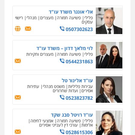
עו"ד ראוף נג'אר
פלילי
עורכי דין לענייני אסירים
מעצרים
אלי אונגר משרד עו"ד
סמים
רכוש
פלילי
פשיעה חמורה
מעצרים
מנהלי
רישוי
0548009246
עסקים
0507302623
ניר קידר – צלם
עו"ד אלון ארז
צילום עורכי דין
שירותים מקצועיים לעורכי
פלילי
צבאי
סמים
אלימות במשפחה
צווארון
דין
לבן
לוי מלאך דדון – משרד עו"ד
0504578527
0507368203
פלילי
פשיעה חמורה
מעצרים וחקירות
0544231863
רונן הלל – מוניטין
שחר לדובסקי, עו"ד
מחיקת כתבות מגוגל ודחיקת אזכורים
פלילי
מעצרים וחקירות
עבירות המתה
עורכי
שליליים
שירותים מקצועיים לעורכי דין
עו"ד אלינור טל
דין לענייני אסירים
0522508109
עבירות פליליות
משפט מנהלי
עתירות
0507913332
אסירים
ועדות שחרורים
0523823782
אחסון אתרים
עו"ד איהאב ג'לג'ולי
מהירות
הגנה
גיבוי
תמיכה
שירותים
פלילי
מעצרים וחקירות
עורכי דין לענייני
מקצועיים לעורכי דין
עו"ד רויטל סבג שקד
אסירים
פלילי
פשיעה חמורה
אמצעי לחימה
0505216700
אלימות
עורכי דין לענייני אסירים
0528615306