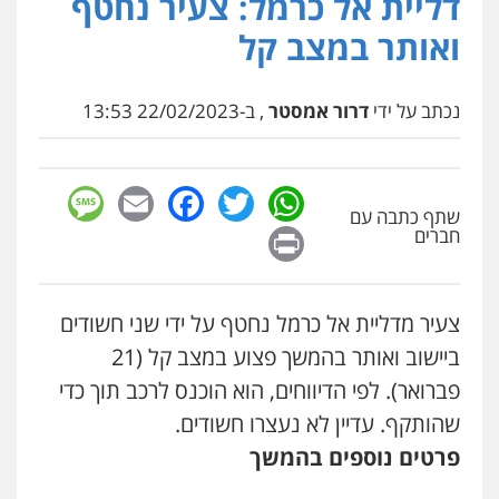
דליית אל כרמל: צעיר נחטף
פלילי
כלכלי
צווארון לבן
עורכי דין לענייני
ואותר במצב קל
אסירים
ויקי שמואל – משרד עו"ד
0549732303
פלילי
משפט פלילי
0528959600
נכתב על ידי
דרור אמסטר
, ב-22/02/2023 13:53
סלימאן אבו שעירה – משרד עורכי דין
פלילי
בטחוני
צבאי
נזיקין
קורל קרוז – עורך דין פלילי
0547780927
sage
Facebook
Email
WhatsApp
Twitter
משפט פלילי
שתף כתבה עם
0545437431
Print
חברים
עו"ד אסף גונן
פלילי
פשע חמור
תעבורה
צבא
מעצרים
עו"ד עלי סעדי
וחקירות
פלילי
פשיעה חמורה
ליווי וייצוג בחקירות
0542255161
צעיר מדליית אל כרמל נחטף על ידי שני חשודים
ומעצרים
0508824984
ביישוב ואותר בהמשך פצוע במצב קל (21
גל דהן – משרד עורך דין פלילי
פברואר). לפי הדיווחים, הוא הוכנס לרכב תוך כדי
פלילי
פשיעה חמורה
סמים
מעצרים
עו"ד שגיא אקו
וחקירות
שהותקף. עדיין לא נעצרו חשודים.
פלילי
מעצרים וחקירות
סמים
עבירות מין
0544723840
עורכי דין לענייני אסירים
פרטים נוספים בהמשך
0525279829