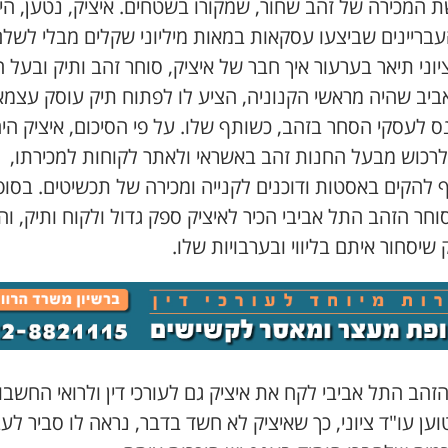
 המכירה של זהב שחור, שמקורו בשטחים. איציק, נטען, היה
עבריינים שביצעו עסקאות במאות מיליוני שקלים מבלי לשל
יוני תיאר בערעור איך חבר של איציק, סוחר זהב ותיק ובעל 
ביב שהיה מראשי הקנוניה, הציע לו לפתוח תיק עוסק עצמא
ס לעסקי הסחר בזהב, כשותף שלו. על פי הסיכום, איציק הי
לרכוש מבעל החנות זהב באשראי ולאתר לקוחות למכירתו,
 להקים באסטות ודוכנים לקנייה ומכירה של תכשיטים. בסופ
וחר הזהב התל אביבי הכיר לאיציק ספק גדול ולקוח ותיק, וה
 שיסחור איתם בליווי ובערבויות שלו.
זהב התל אביבי לקח את איציק גם לעורכי דין ולרואי החשבון
וען עו"ד ציוני, כך שאיציק לא חשד בדבר, נראה לו סביר לע