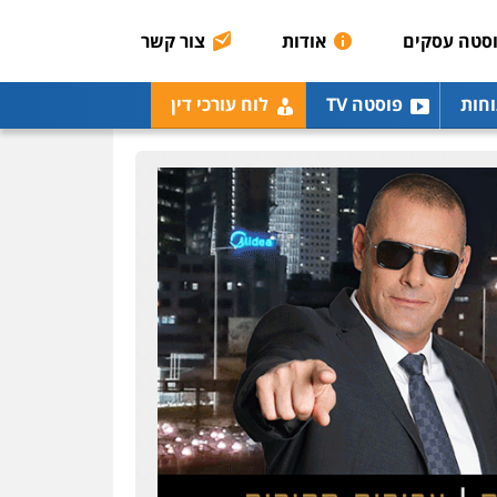
הכנסה
מע"מ
סטה עסקים
אודות
צור קשר
0506209859
עו"ד נעם שביט
וחות
פוסטה TV
לוח עורכי דין
פלילי
פשיעה חמורה
מיסים
הלבנת הון
פסיכיאטריה משפטית
0506216048
עו"ד אלון קריטי
פלילי
כלכלי
אלימות
סמים
מעצרים
0525544654
עו"ד אייל בסרגליק
פלילי
כלכלי
צווארון לבן
עורכי דין לענייני אסירים
אזרחי
נדל"ן / עסקים
0528488515
עו"ד יוסי חמצני