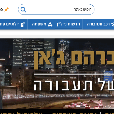
פו
רכב ותחבורה
חדשות נדל"ן
משפחה
דלתיים פת