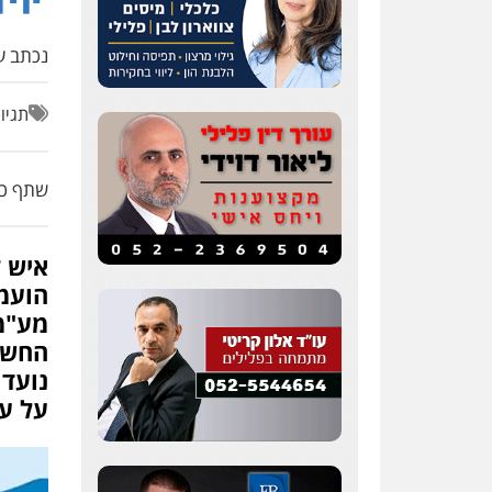
נכתב על
תגיו
שתף כת
איש 
הועמד
מע"מ 
החשבו
נועדו
על עב