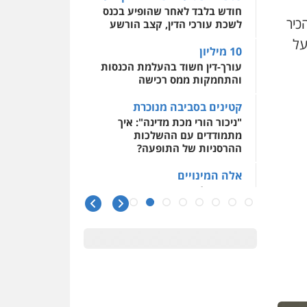
חודש בלבד לאחר שהופיע בכנס
כיר
לשכת עורכי הדין, קצב הורשע
על
10 מיליון
עורך-דין חשוד בהעלמת הכנסות
והתחמקות ממס רכישה
קטינים בסביבה מנוכרת
"ניכור הורי מכת מדינה": איך
מתמודדים עם ההשלכות
ההרסניות של התופעה?
אלה המינויים
הוועדה לבחירת שופטים בחרה
26 שופטים ורשמים נוספים
ראו הוזהרתם
הפרקליטות מקדמת הפללת
עורכי דין "קונסילייריז" בחוק
המאבק בארגוני פשיעה
משרות אמון