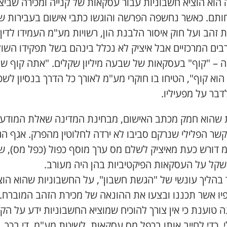
 הוא הוציא חשבוניות עבור עסקאות של קנייה ומכירה שביצ
ותם. כאשר נחשפה הפרשה והוגשו כתבי אישום בעבירות ש
זהב ועל חוק איסור הלבנת הון, רשויות מע"מ העמידו לדין
ים המרכזיים אבל איציק לא נכלל בינהם בשל תפקידו השול
 – "קוף" בעסקאות של שבעה מיליון שקלים. "אתה קוף ש
 הוא קוף", הטיחו בו חוקרי מע"מ לאורך כל הדרך בנסיון לש
דבר על מפעיליו.
 שהוא חמק מכתב האישום, מבחינת המדינה שאלת המודע
שר הפלילי שנרקם סביבו לא ירדה לחלוטין מהפרק. אגף הגב
 דורש כעת מאיציק לשלם מס ערך מוסף כפול (כפל מס), שנ
 שקל על העסקאות הפיקטיביות בהן היה מעורב.
 בהליך עונשי של "הגשת חשבון", על החשבוניות שהוא הוצ
יו אשר תכננו ובצעו את ההונאה של מכירת הזהב המוברח.
 טוענת כי אין צורך להוכיח שמוציא החשבוניות ידע על הק
, כדי לחייב אותו בכפל מס עסקאות. לשיטת מע"מ, די בכך