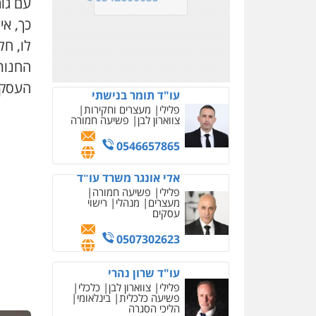
עם גור
עו"ד ירון גיגי
כך, א
פלילי
צווארון לבן
מעצרים
048147500
הליכי הסגרה
לו, ח
0522249087
החנות 
מצגר ושות', חברת עורכי
העסקא
דין
נדל"ן / עסקים
משפחה
תעבורה
כלכלי
הוצאה
לפועל
0545402829
עו"ד דרוויש נאשף
פלילי
פשיעה חמורה
זכויות
אדם
0527448141
עו"ד שילה ענבר
פלילי
כלכלי
מיסים
הלבנת
הון
ייעוץ לעורכי דין