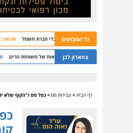
כל המבזקים
לירי ואיומים על עובדי חברת חשמל
צפו: רחפן 
06.08 | 10:27
צווארון לבן
ה וסינדיקאט ההלוואות של משפחת הרינג
שלושה
05.08 | 16:14
דף הבית
>
עבירות מס
>
כפל מס ו"הקוף שלא יד
כפל
קו