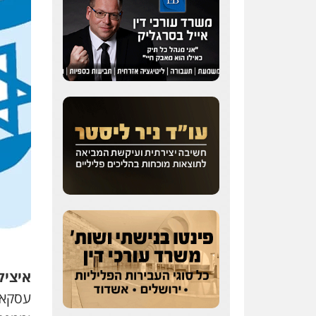
עו"ד אייל אוחיון
פלילי
עורכי דין לענייני
אסירים
מעצרים וחקירות
0523602602
עו"ד אשרף שחאדה
פלילי
פשיעה חמורה
מעצרים וחקירות
תעבורה
0549535659
איציק
עסקאו
רעות כהן – משרד עורכי