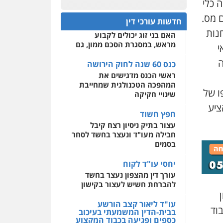
 כלי
כנס 60 שנה לחוק הירושה:
המתח שבין חוק יחסי ממון
0522508109
ם מס.
חדשות עורכי דין
לבין חוק הירושה
חנות
האם בני זוג יכולים לקבוע
אחסון אתרים
מראש, במסגרת הסכם ממון, גם
י
מהירות
הגנה
גיבוי
תמיכה
שירותים מקצועיים
ה
לעורכי דין
כנס 60 שנה לחוק הירושה
ראשי הכנס מדגישים את
המהפכה הטכנולגית שמחייבת
ו של
מרכז התחלה חדשה
שינויי חקיקה
אסירים
עבירות מין
ציע
שירותים מקצועיים לעורכי
חפץ חשוד
דין
עצור בתיק ניסיון רצח קיבל
חבילה מעו"ד ונעצר בחשד לסחר
0544500346
בסמים
יחסי עו"ד לקוח
עורך דין מהצפון נעצר בחשד
להברחת חשיש לעצור בקישון
עו"ד ליאור קצב הורשע
בוד
בבית-הדין המשמעתי בעיכוב
כספים ופגיעה בכבוד המקצוע