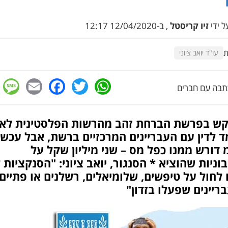
 ידי
זיו קריסטל
, ב-12/04/2020 12:17
ת
עו"ד יואב ציוני
e
cebook
mail
WhatsApp
Twitter
בה עם חברים
קש בפרשת הברחת זהב מהרשות הפלסטינית לא
 לדין עם העבריינים המרכזיים ברשת, אבל עכשי
דורש ממנו כפל מס – שני מיליון שקל על
ניות שהוציא * הסנגור, יואב ציוני: "הסנקציות 
 לחול על טיפשים, שלומיאלים, רשלנים או פתיים,
ריינים שפעלו בזדון"