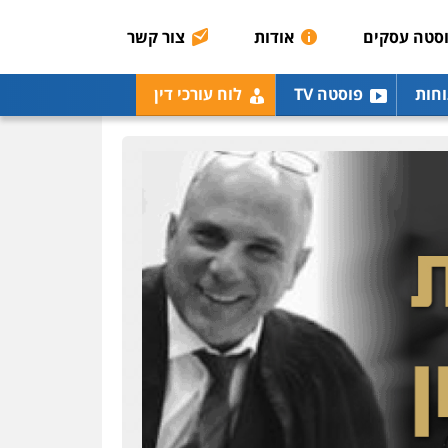
0507003001
סטה עסקים
אודות
צור קשר
מנשה, אלמוג – עורכי דין
וחות
פוסטה TV
לוח עורכי דין
פלילי
עבירות תנועה
צווארון לבן
תעבורה
עורכי
דין לענייני אסירים
מעצרים
וחקירות
0546470989
עו"ד אבי כהן
פלילי
פשיעה חמורה
קטינים
אלימות
סמים
עבירות מין
0523647066
ויקי שמואל – משרד עו"ד
פלילי
משפט פלילי
0528959600