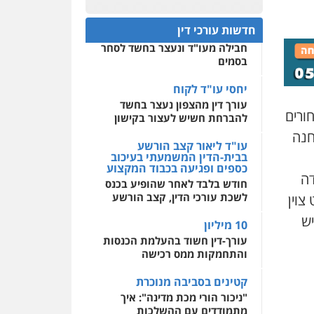
עו"ד דרוויש נאשף
חפץ חשוד
פלילי
פשיעה חמורה
זכויות
0522508109
חדשות עורכי דין
אדם
עצור בתיק ניסיון רצח קיבל
0527448141
חבילה מעו"ד ונעצר בחשד לסחר
אחסון אתרים
בסמים
מהירות
הגנה
גיבוי
תמיכה
שירותים מקצועיים
חליל ביאדי – משרד
לעורכי דין
יחסי עו"ד לקוח
עורכי דין
עורך דין מהצפון נעצר בחשד
פלילי
דיני תעבורה
מעצרים
חורים
וחקירות
פשיעה חמורה
להברחת חשיש לעצור בקישון
אסירים
מרכז התחלה חדשה
חנה
אסירים
עבירות מין
עו"ד ליאור קצב הורשע
0509636895
שירותים מקצועיים לעורכי
בבית-הדין המשמעתי בעיכוב
דין
כספים ופגיעה בכבוד המקצוע
עו"ד איהאב זבידאת
דה
חודש בלבד לאחר שהופיע בכנס
פלילי
פשיעה חמורה
ארגוני
0544500346
לשכת עורכי הדין, קצב הורשע
צוין
פשע
עבירות המתה
עבירות מין
יש
10 מיליון
0509930581
עורך-דין חשוד בהעלמת הכנסות
והתחמקות ממס רכישה
עו"ד יפעת שוורץ סיל
פלילי
תעבורה
קטינים בסביבה מנוכרת
"ניכור הורי מכת מדינה": איך
0523379525
מתמודדים עם ההשלכות