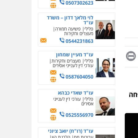
מחיקת כתבות מגוגל
0507302623
ודחיקת אזכורים שליליים
שירותים מקצועיים לעורכי
דין
לוי מלאך דדון – משרד
עו"ד
0522508109
פלילי
פשיעה חמורה
מעצרים וחקירות
אחסון אתרים
0544231863
מהירות
הגנה
גיבוי
תמיכה
שירותים מקצועיים
Messag
Print
Fa
E
עו"ד מעיין שמחון
לעורכי דין
פלילי
מעצרים וחקירות
עורכי דין לענייני אסירים
מרכז התחלה חדשה
0587604050
אסירים
עבירות מין
שירותים מקצועיים לעורכי
דין
עו"ד שאדי כבהא
חה
פלילי
עורכי דין לענייני
0544500346
אסירים
מאיה בלום, עו"ס,
0525556970
טיפול ושיקום
טיפול בהתמכרויות
שירותים מקצועיים לעורכי
עו"ד (רו"ח) יואב ציוני
דין
עבירות מס
הלבנת הון