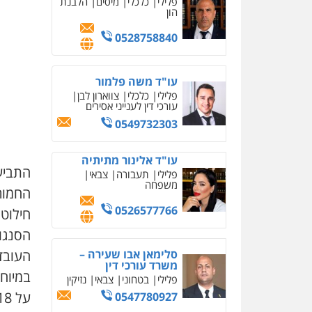
פלילי
כלכלי
מיסים
הלבנת
הון
0528758840
עו"ד משה פלמור
פלילי
כלכלי
צווארון לבן
עורכי דין לענייני אסירים
0549732303
עו"ד אלינור מתיתיה
התביע
פלילי
תעבורה
צבאי
משפחה
החמור
0526577766
חילוט
הסנגו
סלימאן אבו שעירה –
העובד
משרד עורכי דין
במיוחס
פלילי
בטחוני
צבאי
נזיקין
על 18 חודשי מאסר.
0547780927