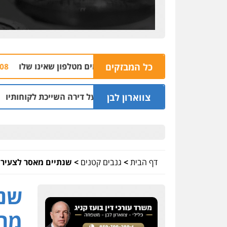
כל המבזקים
הצ
04.08 | 16:32
צווארון לבן
עקץ שני מיליון שקל על דירה השייכת לקוחותיו
03.08 | 19:52
דף הבית
>
גנבים קטנים
>
שנתיים מאסר לצעיר בן 19 מהצפון ששדד מכולת ותחנ
מהצ