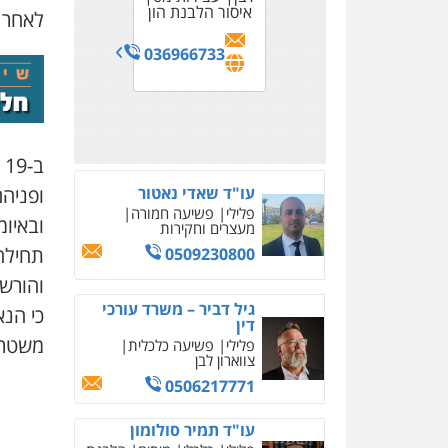
פלילי
תעבורה
פשיעה
0522992110
עורכי דין
לענייני אסירים
איסור הלבנת הון
0502585250
לאחר ש
חמורה
כלכלי
מעצרים וחקירות
אסירים
ועדות
0548080803
מיסים
צווארון
0502222488
שחרורים ועתירות
עו"ד יוסי חמצני
0523307111
0506270283
לבן
036966733
כלכלי
צווארון לבן
פשיעה
0542600055
0528388640
כלכלית
עבירות מס
הלבנת
הון
0505471497
ב
ופניה
עו"ד שאדי נאטור
פלילי
פשיעה חמורה
ובאיומי ח
מעצרים וחקירות
תחילה
0509230800
והורש
גיל דביר – משרד עורכי
כי הנ
דין
משטרה
פלילי
פשיעה כלכלית
צווארון לבן
0506217771
עו"ד תמיר סולומון