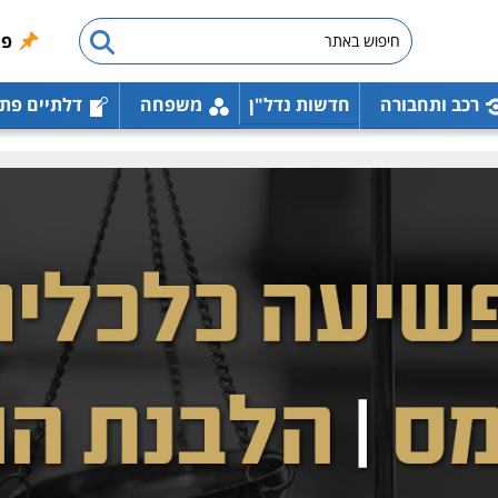
פו
רכב ותחבורה
חדשות נדל"ן
משפחה
דלתיים פת