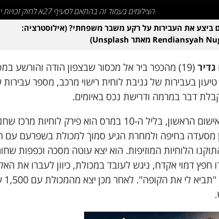
הצילומים בעמוד זה בהתאם לסעיף 27א לחוק זכויות יוצרים
ביצע את העבירות על רקע משבר משפחתי? (אילוסטרציה:
Rendiansya מאתר Unsplash)
גדיר
(19) מהכפר ביר אל מכסור שבצפון הודה והורשע במ
יעון בעבירות של גניבת לוחית רישוי מרכב, מספר עבירות 
קבלת דבר במרמה ודרישת נכס באיומים.
לפי האישום הראשון, בליל ה-10 במרס הוא פירק לוחיות מרכז ש
ן מסעדה בחיפה ולמחרת הגיע סמוך למכולת בשפרעם עם רכ
תוקנו הלוחיות המוזיפות. הוא יצא עוטה מסכה וכפפות שחור
 חפץ דמוי אקדח, ניגש לעובד במכולת, כיוון לעברו את הא
וצעק: "תביא ל
.