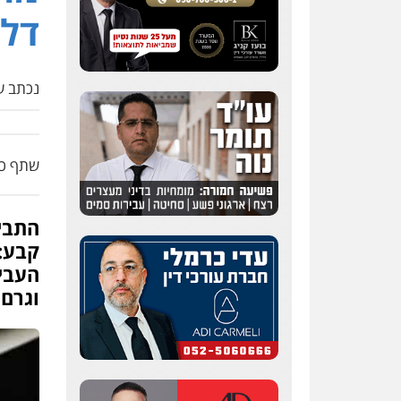
דל
נכתב על
שתף כת
עדי כרמלי – חברת עו"ד
התבי
פלילי
כלכלי
עורכי דין
לענייני אסירים
קבע:
העבי
0525060666
וגרם 
גיא זהבי משרד עורכי דין
פלילי
משפחה
503456449