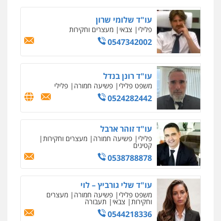
מחיקת כתבות מגוגל ודחיקת אזכורים
שליליים
שירותים מקצועיים לעורכי דין
עו"ד שלומי שרון
0522508109
פלילי
צבאי
מעצרים וחקירות
0547342002
אחסון אתרים
מהירות
הגנה
גיבוי
תמיכה
שירותים
מקצועיים לעורכי דין
עו"ד רונן בנדל
משפט פלילי
פשיעה חמורה
פלילי
0524282442
מרכז התחלה חדשה
אסירים
עבירות מין
שירותים מקצועיים
לעורכי דין
עו"ד זוהר ארבל
0544500346
פלילי
פשיעה חמורה
מעצרים וחקירות
קטינים
0538788878
מאיה בלום, עו"ס, טיפול ושיקום
טיפול בהתמכרויות
שירותים מקצועיים
לעורכי דין
עו"ד שלי גורביץ – לוי
0504062539
משפט פלילי
פשיעה חמורה
מעצרים
וחקירות
צבאי
תעבורה
0544218336
עו"ד ד"ר אבי שקד