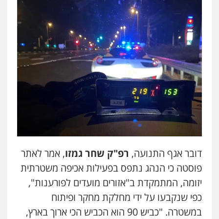
עורך דין תמיר אלטיט
פלילי
תעבורה
0545577862
עו"ד אריה פטר
לשעבר סגן מנהל המחלקה הפלילית
בפרקליטות המדינה
0506217994
עו"ד יאיר בן סימון
פלילי
תעבורה
אזרחי
נזיקין
ביטוח
0505719060
דובר אגף התנועה,
רפ"ק שחר גמזו
, אמר לאתר
פוסטה כי הנהג נתפס בפעילות אכיפה משטרתית
שחר לדובסקי, עו"ד
יזומה, המתמקדת ב"אזורים מועדים לפורענות",
פלילי
מעצרים וחקירות
עבירות המתה
עורכי
דין לענייני אסירים
כפי שנקבעו על ידי מחלקת מחקר ופיתוח
0507913332
במשטרה. "כביש 90 הוא הכביש הכי ארוך בארץ,