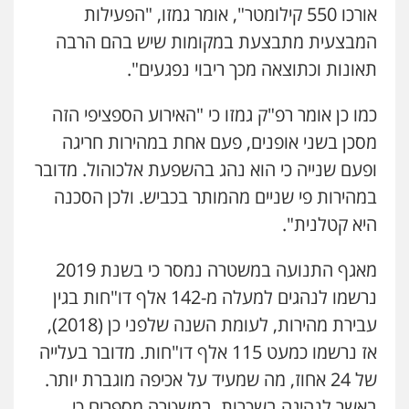
אורכו 550 קילומטר", אומר גמזו, "הפעילות
עו"ד שלומי שרון
המבצעית מתבצעת במקומות שיש בהם הרבה
פלילי
צבאי
מעצרים וחקירות
0547342002
תאונות וכתוצאה מכך ריבוי נפגעים".
כמו כן אומר רפ"ק גמזו כי "האירוע הספציפי הזה
עו"ד רונן בנדל
מסכן בשני אופנים, פעם אחת במהירות חריגה
משפט פלילי
פשיעה חמורה
פלילי
0524282442
ופעם שנייה כי הוא נהג בהשפעת אלכוהול. מדובר
במהירות פי שניים מהמותר בכביש. ולכן הסכנה
היא קטלנית".
עו"ד זוהר ארבל
פלילי
פשיעה חמורה
מעצרים וחקירות
קטינים
מאגף התנועה במשטרה נמסר כי בשנת 2019
0538788878
נרשמו לנהגים למעלה מ-142 אלף דו"חות בגין
עבירת מהירות, לעומת השנה שלפני כן (2018),
עו"ד שלי גורביץ – לוי
משפט פלילי
פשיעה חמורה
מעצרים
אז נרשמו כמעט 115 אלף דו"חות. מדובר בעלייה
וחקירות
צבאי
תעבורה
של 24 אחוז, מה שמעיד על אכיפה מוגברת יותר.
0544218336
באשר לנהיגה בשכרות, במשטרה מספרים כי