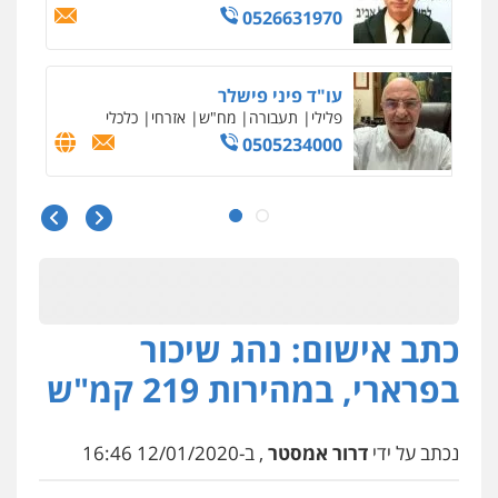
0526631970
עו"ד פיני פישלר
פלילי
תעבורה
מח"ש
אזרחי
כלכלי
0505234000
עו"ד עלי סעדי
פלילי
פשיעה חמורה
ליווי וייצוג בחקירות
ומעצרים
0508824984
כתב אישום: נהג שיכור
מצגר ושות', חברת עורכי דין
נדל"ן / עסקים
משפחה
תעבורה
כלכלי
בפרארי, במהירות 219 קמ"ש
הוצאה לפועל
0545402829
נכתב על ידי
דרור אמסטר
, ב-12/01/2020 16:46
אבי אמר משרד עורכי דין
פלילי
משפחה
אזרחי מסחרי