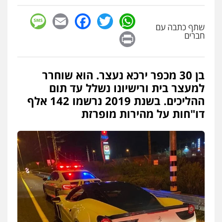
0502130230
sage
Facebook
Email
WhatsApp
Twitter
שתף כתבה עם
Print
חברים
אברהם שהבזי – משרד עורכי דין
מיסים
כלכלי
פלילי
פשיעה כלכלית
הלבנת
הון
0504456555
בן 30 מכפר ירכא נעצר. הוא שוחרר
למעצר בית ורישיונו נשלל עד תום
ההליכים. בשנת 2019 נרשמו 142 אלף
עו"ד דרוויש נאשף
דו"חות על מהירות מופרזת
פלילי
פשיעה חמורה
זכויות אדם
0527448141
עו"ד מוחמד סביחאת
פלילי
תעבורה
פשיעה כלכלית
0525077716
סלימאן אבו שעירה – משרד עורכי דין