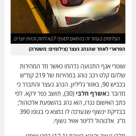
פלילי
בטחוני
צבאי
נזיקין
0547780927
דוד אפרים משרד עורכי דין
פלילי
צווארון לבן
מס הכנסה
מע"מ
הצילומים בעמוד זה בהתאם לסעיף 27א לחוק זכויות יוצרים
0506209859
הפרארי לאחר שהנהג נעצר (צילומים: משטרה)
עו"ד אשרף שחאדה
שוטרי אגף התנועה נדהמו כאשר מד המהירות
פלילי
פשיעה חמורה
מעצרים וחקירות
תעבורה
שלהם קלט רכב נוהג במהירות של 219 קמ"ש
0549535659
בכביש 90, באזור גליליון. הנהג נעצר והתברר כי
מדובר ב
אשרף חלבי
(30), תושב כפר ירקא. לפי
עו"ד שנהב אילון
כתב האישום נגדו, הוא נהג בהשפעת אלכוהול;
פלילי
פשיעה חמורה
חקירות ומעצרים
נוער
עורכי דין לענייני אסירים
תעבורה
בבדיקת ינשוף שנערכה לו נמצא כי בגופו 390
0549475678
מ"ג אלכוהול לליטר אוויר נשוף.
עו"ד אורנת קמרון
חלבי נעצר והובא בשבת (12.1) בפני שופט,