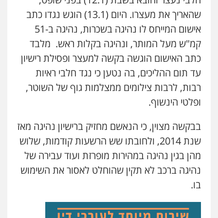
פלילי
תעבורה
עורכי דין לענייני אסירים
משפחה
נוער
שהאריך את מעצרו. היום (13.1) הוגש נגדו כתב
0505417090
אישום המייחס לו נהיגה בשכרות, נהיגה ב-51
קמ"ש מעל המותר, ונהיגה בקלות ראש. מלבד
עו"ד חמאדה מסרי
כתב האישום הוגשה בקשה למעצר ופסילת רישיון
תעבורה
עד תום ההליכים, בה נטען כי נגד חלבי ראיות
0526631970
רבות, לרבות צילומים ממצלמות גוף של השוטר,
ופלטי הינשוף.
עו"ד פיני פישלר
פלילי
תעבורה
מח"ש
אזרחי
כלכלי
בבקשה מצוין, כי הנאשם מחזיק ברישיון נהיגה מאז
0505234000
שנת 2014, ולחובתו שש הרשעות קודמות, שלוש
מהן בגין נהיגה במהירות מופרזת ועוד עבירה של
נהיגה ברכב לא תקין שהוחלט לאסור את השימוש
בו.