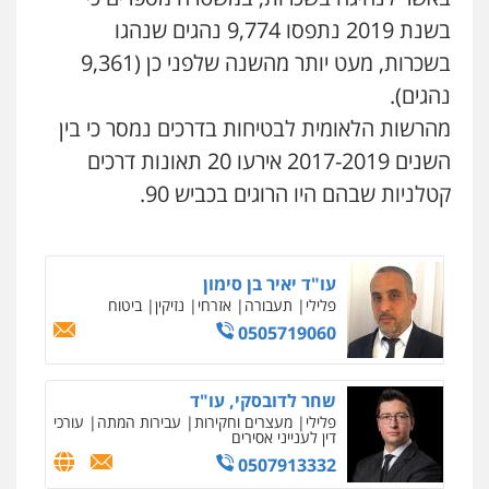
בשנת 2019 נתפסו 9,774 נהגים שנהגו
עורך דין תמיר אלטיט
פלילי
תעבורה
בשכרות, מעט יותר מהשנה שלפני כן (9,361
0545577862
נהגים).
מהרשות הלאומית לבטיחות בדרכים נמסר כי בין
עו"ד אריה פטר
השנים 2017-2019 אירעו 20 תאונות דרכים
לשעבר סגן מנהל המחלקה הפלילית
בפרקליטות המדינה
קטלניות שבהם היו הרוגים בכביש 90.
0506217994
עו"ד יאיר בן סימון
פלילי
תעבורה
אזרחי
נזיקין
ביטוח
0505719060
ניר קידר – צלם
צילום עורכי דין
שירותים מקצועיים לעורכי
דין
שחר לדובסקי, עו"ד
0504578527
פלילי
מעצרים וחקירות
עבירות המתה
עורכי
דין לענייני אסירים
0507913332
רונן הלל – מוניטין