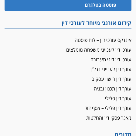
הזכות לטנף
פוסטה בטלגרם
זוכה עורך-דין שהשווה את ברק לסינוואר ואת
"הבמות של קפלן" לחמאס
קידום אורגני מיוחד לעורכי דין
מאסר לעורך הדין
מאסר בפועל לעו"ד מהצפון שהגיש תביעות
אינדקס עורכי דין – לוח פוסטה
פיקטיביות בשם פלסטינים
עורכי דין לענייני משפחה מומלצים
על המידתיות
ביה"ד המשמעתי ביטל השעיה לצמיתות של
עורכי דין דיני תעבורה
עורכת-דין שהביעה שמחה ב-7 באוקטובר
עורך דין לענייני נדל"ן
אשם
עורך דין רישוי עסקים
עו"ד הלל בבייב הורשע בהונאת עשרות לקוחות,
עורך דין תכנון ובניה
ההסדר: 7-9 שנות מאסר
עורך דין פלילי
דין ומקרקעין
עורך דין פלילי – אסף דוק
עורך דין ברמת השרון נחקר בחשד למרמה בעסקת
נדל"ן
מאגר פסקי דין והחלטות
"אני מכינה 5-6 ג'וינטים ביום"
תובעת משטרתית פוטרה בחשד לעישון סמים
מדורים