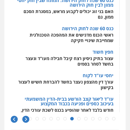
כנס 60 שנה לחוק הירושה: המתח שבין חוק יחסי
ממון לבין חוק הירושה
מרכז התחלה חדשה
האם בני זוג יכולים לקבוע מראש, במסגרת הסכם
אסירים
עבירות מין
שירותים מקצועיים
לעורכי דין
ממון, גם
0544500346
כנס 60 שנה לחוק הירושה
ראשי הכנס מדגישים את המהפכה הטכנולגית
שמחייבת שינויי חקיקה
חפץ חשוד
עצור בתיק ניסיון רצח קיבל חבילה מעו"ד ונעצר
בחשד לסחר בסמים
יחסי עו"ד לקוח
עורך דין מהצפון נעצר בחשד להברחת חשיש לעצור
בקישון
עו"ד ליאור קצב הורשע בבית-הדין המשמעתי
בעיכוב כספים ופגיעה בכבוד המקצוע
חודש בלבד לאחר שהופיע בכנס לשכת עורכי הדין,
קצב הורשע
10 מיליון