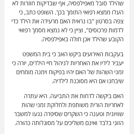
0526885006
שהילד סובל מאפילפסיה, אף שבדיקות חוזרות לא
העלו ממצא רפואי התומך בכך. השופט כתב, כי
עו"ד תומר בנישתי
צפה בסרטון "בו נראית האם מרעידה את הילד כדי
פלילי
מעצרים וחקירות
צווארון לבן
פשיעה
חמורה
לדמות פרכוסים", וציין כי לא נמצא מסמך רפואי
0546657865
הקובע שהילד אכן חולה באפילפסיה.
אלי אונגר משרד עו"ד
בעקבות האירועים ביקש האב כי בית המשפט
פלילי
פשיעה חמורה
מעצרים
מנהלי
רישוי
יעביר לידיו את האחריות לניהול חיי הילדים, יורה כי
עסקים
0507302623
זמני השהות של האם יהיו בפיקוח וימנה מומחים
שיבחנו אם היא מסוכנת לילדיה.
עו"ד מעיין שמחון
פלילי
מעצרים וחקירות
עורכי דין לענייני
האם ביקשה לדחות את התביעה. היא עתרה
אסירים
לאחריות הורית משותפת ולחלוקת זמני שהות
0587604050
שוויונית וטענה כי השקרים שסיפרה נגעו למשבר
הזוגי בלבד ואינם משליכים על מסוגלותה כהורה.
עו"ד שאדי כבהא
פלילי
עורכי דין לענייני אסירים