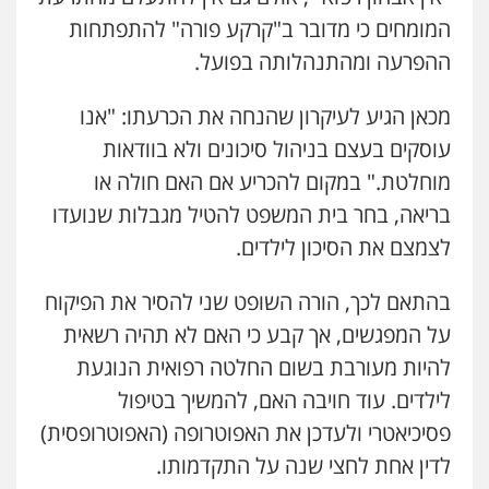
0506217771
המומחים כי מדובר ב"קרקע פורה" להתפתחות
ההפרעה ומהתנהלותה בפועל.
עו"ד עידית שינו-אמיתי
מכאן הגיע לעיקרון שהנחה את הכרעתו: "אנו
פלילי
עורכי דין לענייני אסירים
פשיעה
חמורה
מעצרים וחקירות
עוסקים בעצם בניהול סיכונים ולא בוודאות
0507587013
מוחלטת." במקום להכריע אם האם חולה או
בריאה, בחר בית המשפט להטיל מגבלות שנועדו
עו"ד אור בן שאנן
לצמצם את הסיכון לילדים.
פלילי
מעצרים וחקירות
0549199449
בהתאם לכך, הורה השופט שני להסיר את הפיקוח
על המפגשים, אך קבע כי האם לא תהיה רשאית
סלימאן אבו שעירה – משרד עורכי דין
להיות מעורבת בשום החלטה רפואית הנוגעת
פלילי
בטחוני
צבאי
נזיקין
עו"ד זקי אלעברה
לילדים. עוד חויבה האם, להמשיך בטיפול
0547780927
פלילי
פשיעה חמורה
עורכי דין לענייני אסירים
פסיכיאטרי ולעדכן את האפוטרופה (האפוטרופסית)
0559600005
לדין אחת לחצי שנה על התקדמותו.
עו"ד יניב זוסמן