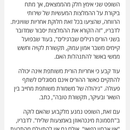
השופט שני אימץ חלק מהממצאים, אך מתח
0509636895
ביקורת על ההמלצות המעשיות של שירותי
הרווחה, שהציעו בכל זאת חלוקת אחריות שוויונית.
עו"ד איהאב זבידאת
פלילי
פשיעה חמורה
ארגוני פשע
עבירות
לדבריו, "זה הקורא את ההמלצות יסבור שמדובר
המתה
עבירות מין
בשני הורים רגילים שברגילים", בעוד שבפועל
0509930581
קיימים משבר אמון עמוק, תקשורת לקויה וחשש
ממשי באשר להתנהלות האם.
עו"ד יפעת שוורץ סיל
פלילי
תעבורה
עוד קבע כי אחריות הורית משותפת אינה יכולה
0523379525
להתקיים כאשר ההורים אינם מסוגלים לשתף
פעולה. "ניהולה של משמורת משותפת מחייב בין
עו"ד יוסי חמצני
כלכלי
צווארון לבן
פשיעה כלכלית
עבירות
השאר ובעיקר, תקשורת טובה", כתב.
מס
הלבנת הון
0505471497
עם זאת, השופט נמנע מלקבוע שהאם לוקה
ב"תסמונת מינכהאוזן באמצעות שליח". לדבריו,
גיל דביר – משרד עורכי דין
"אין אבחון רפואי", אולם גם אין להתעלם מהתרעת
פלילי
פשיעה כלכלית
צווארון לבן