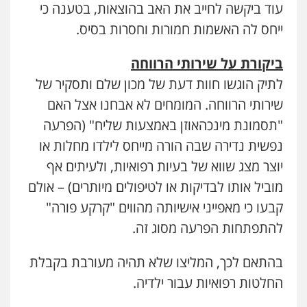
0525556970
עוד ביקשה לחייב את האב בהוצאות, בטענה כי
ייחס לה האשמות חמורות וחסרות בסיס.
עו"ד רויטל סבג שקד
ביקורת על שירותי הרווחה
פלילי
פשיעה חמורה
אמצעי לחימה
אלימות
עורכי דין לענייני אסירים
לתיק הוגשו חוות דעת של מכון שלם ותסקיר של
0528615306
שירותי הרווחה. המומחים לא אבחנו אצל האם
"תסמונת מינכהאוזן באמצעות שליח" (הפרעה
דוד בוחבוט – משרד עו"ד
נפשית נדירה שבה הורה מייחס לילדו מחלות או
פלילי
פשיעה חמורה
מעצרים
צווארון לבן
0505542333
יוצר מצג שווא של בעיות רפואיות, ולעיתים אף
מוביל אותו לבדיקות או לטיפולים מיותרים) – אולם
עו"ד בן ממן
קבעו כי מאפייני אישיותה מהווים "קרקע פורה"
פלילי
אסירים
חקירות ומעצרים
סייבר
להתפתחות הפרעה מסוג זה.
ניהול משברים פליליים
0506355388
בהתאם לכך, המליצו שלא תהיה מעורבת בקבלת
החלטות רפואיות עבור ילדיה.
חליל ביאדי – משרד עורכי דין
פלילי
דיני תעבורה
מעצרים וחקירות
פשיעה חמורה
אסירים