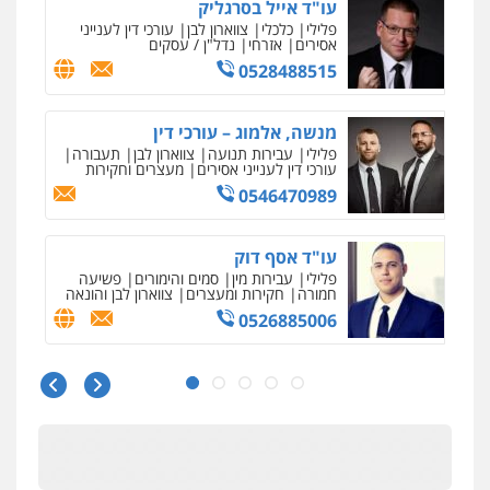
עו"ד רויטל סבג שקד
פלילי
פשיעה חמורה
אמצעי לחימה
אלימות
עורכי דין לענייני אסירים
0528615306
דוד בוחבוט – משרד עו"ד
פלילי
פשיעה חמורה
מעצרים
צווארון לבן
0505542333
עו"ד בן ממן
פלילי
אסירים
חקירות ומעצרים
סייבר
ניהול משברים פליליים
0506355388
חליל ביאדי – משרד עורכי דין
פלילי
דיני תעבורה
מעצרים וחקירות
פשיעה חמורה
אסירים
0509636895