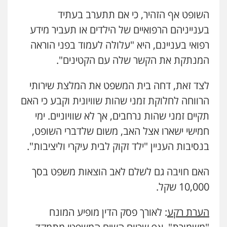
פלילי
כלכלי
פשיעה חמורה
מעצרים
וחקירות
עו"ד מירב נוסבוים
השופט אף הזהיר, כי אם תתערב בעתיד
0525199949
פלילי
מעצרים וחקירות
נוער
עורכי דין
לענייני אסירים
בענייניהם הרפואיים של הילדים או תעביר מידע
0522331443
רפואי בעניינם, היא "עלולה לעמוד בפני הוראה
עו"ד אמיר נאטור
המנתקת את הקשר שלה עם הקטינים".
פלילי
פשיעה חמורה
צווארון לבן
מעצרים
רעות כהן – משרד עורכי דין
0543326767
פלילי
צווארון לבן
תעבורה
אסירים
מעצרים
לצד זאת, דחה בית המשפט את המלצת שירותי
וחקירות
0506277425
הרווחה לחלוקת זמני שהות שוויונית וקבע כי האם
עו"ד גיורא זילברשטיין
תקיים זמני שהות נרחבים, אך לא שוויוניים. ימי
פלילי
פשיעה חמורה
מעצרים וחקירות
עו"ד רעות שמחון
חמישי ישארו אצל האב, משום שלדברי השופט,
0505212444
פלילי
אסירים
תעבורה
בנסיבות העניין "ילד זקוק לבית עיקרי וליציבות".
0507623810
עו"ד קובי בן שעיה
האם חויבה גם לשלם לאב הוצאות משפט בסך
פלילי
צווארון לבן
צבאי
עו"ד שנהב אילון
10,000 שקל.
0524040052
פלילי
פשיעה חמורה
חקירות ומעצרים
נוער
עורכי דין לענייני אסירים
תעבורה
הערת רקע
: לאורך פסק הדין מופיע המונח
0549475678
עו"ד אלון ארז