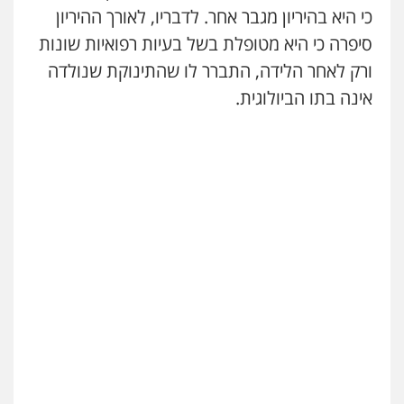
כי היא בהיריון מגבר אחר. לדבריו, לאורך ההיריון
סיפרה כי היא מטופלת בשל בעיות רפואיות שונות
עו"ד יצחק איצקוביץ'
פלילי
פשיעה חמורה
צווארון לבן
ורק לאחר הלידה, התברר לו שהתינוקת שנולדה
0526655833
אינה בתו הביולוגית.
עו"ד אורנת קמרון
פלילי
תעבורה
עורכי דין לענייני אסירים
משפחה
נוער
0505417090
שני אלגרבלי – משרד עורכי דין
פלילי
עורכי דין לענייני אסירים
תעבורה
0507120031
עו"ד אייל אביטל
פלילי
פשיעה חמורה
מעצרים וחקירות
0544712201