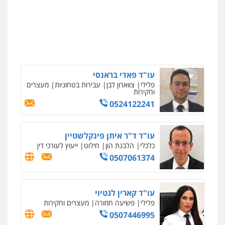
עו"ד שאדי דבאח
פלילי
פשיעה כלכלית
תעבורה
עו"ד (רו"ח) יואב ציוני
0505643689
עבירות מס
הלבנת הון
שומות וערעורי מס
0505430819
עו"ד יצחק איצקוביץ'
פלילי
פשיעה חמורה
צווארון לבן
עו"ד פאדי בראנסי
0526655833
פלילי
צווארון לבן
עבירות בטחוניות
מעצרים
וחקירות
0524122241
עו"ד אורנת קמרון
פלילי
תעבורה
עורכי דין לענייני אסירים
משפחה
נוער
עו"ד ד"ר איתן פינקלשטיין
0505417090
כלכלי
הלבנת הון
חילוט
ייעוץ לעורכי דין
0507061374
שני אלגרבלי – משרד עורכי דין
פלילי
עורכי דין לענייני אסירים
תעבורה
עו"ד קארין לגטיוי
0507120031
פלילי
פשיעה חמורה
מעצרים וחקירות
0507446995