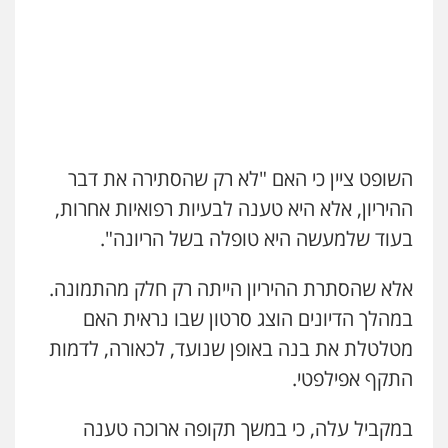
עו"ד בועז קניג
פלילי
משפחה
כלכלי
צבאי
0507003001
עו"ד אייל בסרגליק
השופט ציין כי האם "לא רק שהסתירה את דבר
פלילי
כלכלי
צווארון לבן
עורכי דין לענייני
אסירים
אזרחי
נדל"ן / עסקים
ההיריון, אלא היא טענה לבעיות רפואיות אחרות,
0528488515
בעוד שלמעשה היא טופלה בשל הריונה".
מנשה, אלמוג – עורכי דין
אלא שהסתרת ההיריון הייתה רק חלק מהתמונה.
פלילי
עבירות תנועה
צווארון לבן
תעבורה
במהלך הדיונים הוצג סרטון שבו נראית האם
עורכי דין לענייני אסירים
מעצרים וחקירות
0546470989
מטלטלת את בנה באופן שנועד, לכאורה, לדמות
התקף אפילפטי.
עו"ד אסף דוק
פלילי
עבירות מין
סמים והימורים
פשיעה
במקביל עלה, כי במשך תקופה ארוכה טענה
חמורה
חקירות ומעצרים
צווארון לבן והונאה