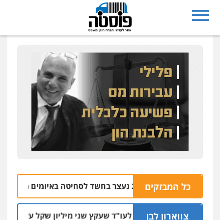
נצרת: בן 28 נעצר בחשד לסחיטה באיומים מטלפון שאינו שלו
כל המבזקים
צווארון לבן
מאסר בפועל לעו"ד שעקץ שני מיליון שקל על דירה השייכת לק