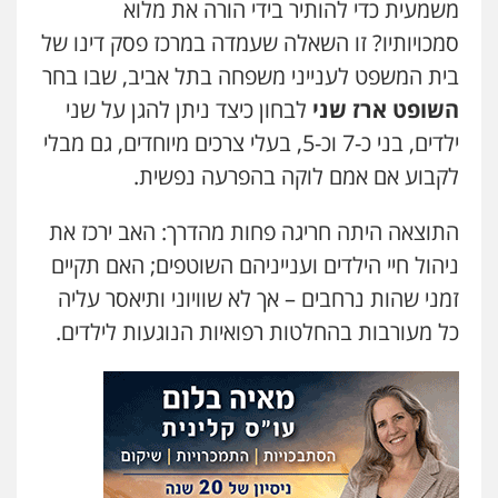
משמעית כדי להותיר בידי הורה את מלוא
סמכויותיו? זו השאלה שעמדה במרכז פסק דינו של
עו"ד אמיר נאטור
פלילי
פשיעה חמורה
צווארון לבן
מעצרים
בית המשפט לענייני משפחה בתל אביב, שבו בחר
0543326767
השופט ארז שני
לבחון כיצד ניתן להגן על שני
ילדים, בני כ-7 וכ-5, בעלי צרכים מיוחדים, גם מבלי
עו"ד גיורא זילברשטיין
לקבוע אם אמם לוקה בהפרעה נפשית.
פלילי
פשיעה חמורה
מעצרים וחקירות
0505212444
התוצאה היתה חריגה פחות מהדרך: האב ירכז את
ניהול חיי הילדים וענייניהם השוטפים; האם תקיים
עו"ד קובי בן שעיה
זמני שהות נרחבים – אך לא שוויוני ותיאסר עליה
פלילי
צווארון לבן
צבאי
כל מעורבות בהחלטות רפואיות הנוגעות לילדים.
0524040052
עו"ד אלון ארז
פלילי
צבאי
סמים
אלימות במשפחה
צווארון
לבן
0507368203