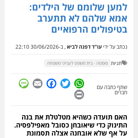
למען שלומם של הילדים:
עו"ד איהאב זבידאת
פלילי
פשיעה חמורה
ארגוני פשע
עבירות
אמא שלהם לא תתערב
המתה
עבירות מין
0509930581
בטיפולים הרפואיים
עו"ד יפעת שוורץ סיל
נכתב על ידי
עו"ד דפנה לביא
, ב-30/06/2026 22:10
פלילי
תעבורה
0523379525
תגיות
פוסטה - בית משפט לענייני משפחה
עו"ד יוסי חמצני
sage
Facebook
Email
WhatsApp
Twitter
כלכלי
צווארון לבן
פשיעה כלכלית
עבירות
מס
הלבנת הון
שתף כתבה עם
Print
חברים
0505471497
גיל דביר – משרד עורכי דין
האם תועדה כשהיא מטלטלת את בנה
פלילי
פשיעה כלכלית
צווארון לבן
התינוק כדי שיאובחן כסובל מאפילפסיה.
0506217771
על אף שלא אובחנה אצלה תסמונת