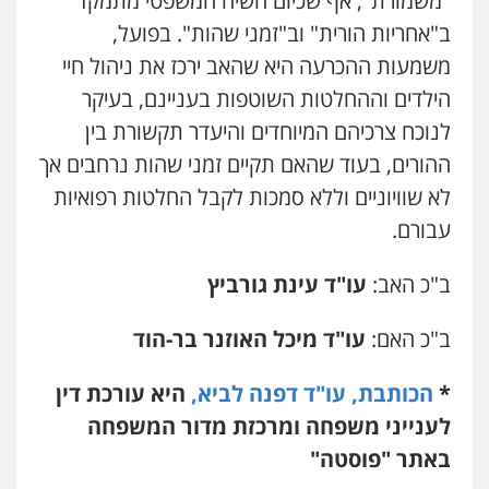
"משמורת", אף שכיום השיח המשפטי מתמקד
פלילי
צבאי
סמים
אלימות במשפחה
צווארון
לבן
ב"אחריות הורית" וב"זמני שהות". בפועל,
כבריאן, מזר – משרד עורכי דין
0507368203
פלילי
מעצרים וחקירות
משמעות ההכרעה היא שהאב ירכז את ניהול חיי
0543986802
הילדים וההחלטות השוטפות בעניינם, בעיקר
עו"ד לימור רוט חזן
לנוכח צרכיהם המיוחדים והיעדר תקשורת בין
פלילי
מעצרים
צווארון לבן
פשיעה חמורה
עו"ד זוהר ארבל
ההורים, בעוד שהאם תקיים זמני שהות נרחבים אך
0523407232
פלילי
פשיעה חמורה
מעצרים וחקירות
קטינים
לא שוויוניים וללא סמכות לקבל החלטות רפואיות
0538788878
עבורם.
עו"ד עינב יתח
פלילי
פשיעה חמורה
עורכי דין לענייני
אסירים
צבאי
עו"ד שגיא אקו
ב"כ האב:
עו"ד עינת גורביץ
0546364651
פלילי
מעצרים וחקירות
סמים
עבירות מין
עורכי דין לענייני אסירים
ב"כ האם:
עו"ד מיכל האוזנר בר-הוד
0525279829
אייל בן שושן, עורך דין פלילי
פלילי
מעצרים וחקירות
פשיעה חמורה
*
הכותבת, עו"ד דפנה לביא,
היא עורכת דין
נוער
רישום פלילי
לוי מלאך דדון – משרד עו"ד
לענייני משפחה ומרכזת מדור המשפחה
0522763105
פלילי
פשיעה חמורה
מעצרים וחקירות
באתר "פוסטה"
0544231863