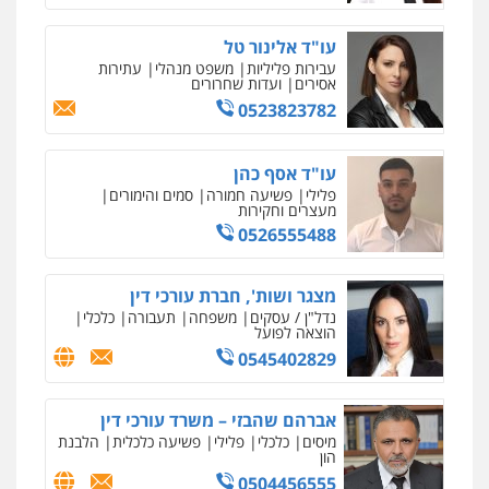
עו"ד אייל אביטל
פלילי
פשיעה חמורה
מעצרים וחקירות
עו"ד אלינור טל
0544712201
עבירות פליליות
משפט מנהלי
עתירות
אסירים
ועדות שחרורים
0523823782
עו"ד בועז קניג
פלילי
משפחה
כלכלי
צבאי
עו"ד אסף כהן
0507003001
פלילי
פשיעה חמורה
סמים והימורים
מעצרים וחקירות
0526555488
עו"ד אייל בסרגליק
פלילי
כלכלי
צווארון לבן
עורכי דין לענייני
אסירים
אזרחי
נדל"ן / עסקים
מצגר ושות', חברת עורכי דין
0528488515
נדל"ן / עסקים
משפחה
תעבורה
כלכלי
הוצאה לפועל
0545402829
מנשה, אלמוג – עורכי דין
פלילי
עבירות תנועה
צווארון לבן
תעבורה
עורכי דין לענייני אסירים
מעצרים וחקירות
אברהם שהבזי – משרד עורכי דין
0546470989
מיסים
כלכלי
פלילי
פשיעה כלכלית
הלבנת
הון
0504456555