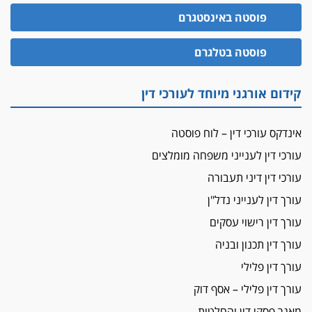
האופנוע חזר הביתה
פוסטה באינסטגרם
עו"ד גיל פרידמן והרפתקאות אופנוע השטח שלו
הזכות לטנף
פוסטה בטלגרם
זוכה עורך-דין שהשווה את ברק לסינוואר ואת
"הבמות של קפלן" לחמאס
קידום אורגני מיוחד לעורכי דין
מאסר לעורך הדין
מאסר בפועל לעו"ד מהצפון שהגיש תביעות
אינדקס עורכי דין – לוח פוסטה
פיקטיביות בשם פלסטינים
עורכי דין לענייני משפחה מומלצים
על המידתיות
ביה"ד המשמעתי ביטל השעיה לצמיתות של
עורכי דין דיני תעבורה
עורכת-דין שהביעה שמחה ב-7 באוקטובר
עורך דין לענייני נדל"ן
אשם
עורך דין רישוי עסקים
עו"ד הלל בבייב הורשע בהונאת עשרות לקוחות,
עורך דין תכנון ובניה
ההסדר: 7-9 שנות מאסר
עורך דין פלילי
דין ומקרקעין
עורך דין פלילי – אסף דוק
עורך דין ברמת השרון נחקר בחשד למרמה בעסקת
נדל"ן
מאגר פסקי דין והחלטות