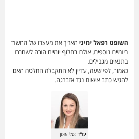
שחר לדובסקי, עו"ד
פלילי
מעצרים וחקירות
עבירות המתה
עורכי
דין לענייני אסירים
0507913332
השופט רפאל ימיני
האריך את מעצרו של החשוד
עו"ד שלומי שרון
ביומיים נוספים, אולם בחלוף יומיים הורה לשחררו
פלילי
צבאי
מעצרים וחקירות
בתנאים מגבילים.
0547342002
כאמור, לפי שעה, עדיין לא התקבלה החלטה האם
להגיש כתב אישום נגד אזברגה.
עו"ד רונן בנדל
משפט פלילי
פשיעה חמורה
פלילי
0524282442
עו"ד זוהר ארבל
פלילי
פשיעה חמורה
מעצרים וחקירות
קטינים
עו"ד נטלי אוטן
0538788878