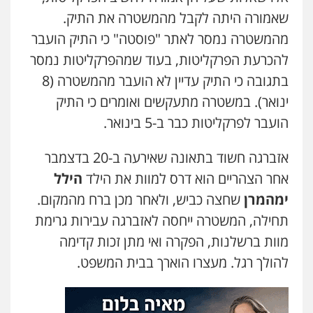
פלילי
תעבורה
עורכי דין לענייני אסירים
שאמורה היתה לקבל מהמשטרה את התיק.
משפחה
נוער
0505417090
מהמשטרה נמסר לאתר "פוסטה" כי התיק הועבר
להכרעת הפרקליטות, בעוד שמהפרקליטות נמסר
עו"ד חמאדה מסרי
בתגובה כי התיק עדיין לא הועבר מהמשטרה (8
תעבורה
ינואר). במשטרה מתעקשים ואומרים כי התיק
0526631970
הועבר לפרקליטות כבר ב-5 בינואר.
אזברגה חשוד בתאונה שאירעה ב-20 בדצמבר
עו"ד פיני פישלר
פלילי
תעבורה
מח"ש
אזרחי
כלכלי
אחר הצהריים הוא דרס למוות את הילד
הילל
0505234000
ימהמרן
שחצה כביש, ולאחר מכן ברח מהמקום.
תחילה, המשטרה ייחסה לאזברגה עבירות גרימת
מוות ברשלנות, הפקרה ואי מתן זכות קדימה
להולך רגל. מעצרו הוארך בבית המשפט.