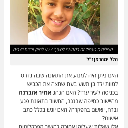
פלילי
בטחוני
צבאי
נזיקין
0547780927
דוד אפרים משרד עורכי דין
פלילי
צווארון לבן
מס הכנסה
מע"מ
0506209859
הצילומים בעמוד זה בהתאם לסעיף 27א לחוק זכויות יוצרים
הלל ימהרמן ז"ל
עו"ד אשרף שחאדה
פלילי
פשיעה חמורה
מעצרים וחקירות
תעבורה
האם ניתן היה למנוע את התאונה שבה נדרס
0549535659
למוות ילד בן תשע בעת שחצה את הכביש
בכניסה לעיר ערד? האם הנהג
אמיר אזברגה
עו"ד שנהב אילון
פלילי
פשיעה חמורה
חקירות ומעצרים
מהיישוב כסייפה שבנגב, החשוד בתאונת פגע
נוער
עורכי דין לענייני אסירים
תעבורה
וברח, יואשם בהפקרה? האם יוגש בכלל כתב
0549475678
אישום?
עו"ד אורנת קמרון
אלו שאלות שעליהן אמורה להשיב הפרקליטות,