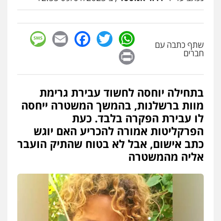
0502130230
sage
Facebook
Email
WhatsApp
Twitter
אברהם שהבזי – משרד עורכי דין
שתף כתבה עם
Print
חברים
מיסים
כלכלי
פלילי
פשיעה כלכלית
הלבנת
הון
0504456555
בתחילה יוחסה לחשוד עבירת גרימת
עו"ד דרוויש נאשף
מוות ברשלנות, בהמשך המשטרה ייחסה
פלילי
פשיעה חמורה
זכויות אדם
לו עבירת הפקרה בלבד. כעת
0527448141
הפרקליטות אמורה להכריע האם יוגש
כתב אישום, אבל לא בטוח שהתיק הועבר
אליה מהמשטרה
עו"ד מוחמד סביחאת
פלילי
תעבורה
פשיעה כלכלית
0525077716
סלימאן אבו שעירה – משרד עורכי דין