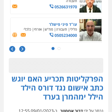
0526631970
עו"ד פיני פישלר
פלילי
תעבורה
מח"ש
אזרחי
כלכלי
0505234000
עו"ד עלי סעדי
פלילי
פשיעה חמורה
ליווי וייצוג בחקירות
ומעצרים
0508824984
הפרקליטות תכריע האם יוגש
מצגר ושות', חברת עורכי דין
נדל"ן / עסקים
משפחה
תעבורה
כלכלי
כתב אישום נגד דורס הילד
הוצאה לפועל
0545402829
הילל ימהמרן בערד
אבי אמר משרד עורכי דין
נכתב על ידי
דרור אמסטר
, ב-09/01/2023 12:55
פלילי
משפחה
אזרחי מסחרי