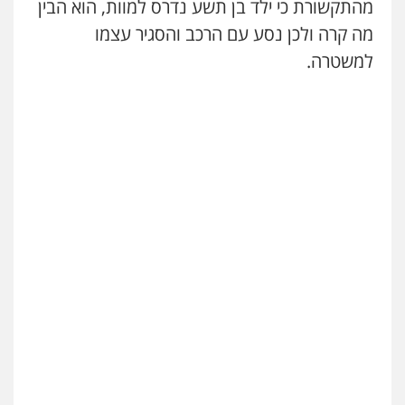
מהתקשורת כי ילד בן תשע נדרס למוות, הוא הבין
מה קרה ולכן נסע עם הרכב והסגיר עצמו
למשטרה.
עורך דין תמיר אלטיט
פלילי
תעבורה
0545577862
עו"ד אריה פטר
לשעבר סגן מנהל המחלקה הפלילית
בפרקליטות המדינה
0506217994
עו"ד יאיר בן סימון
פלילי
תעבורה
אזרחי
נזיקין
ביטוח
0505719060