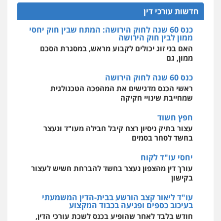
הדוקטורט של עו"ד יואב ציוני: מע"מ ומוסדות ללא
כוונת רווח
חדשות עורכי דין
אחסון אתרים
כנס 60 שנה לחוק הירושה: המתח שבין חוק יחסי
מהירות
הגנה
גיבוי
תמיכה
שירותים
ממון לבין חוק הירושה
מקצועיים לעורכי דין
האם בני זוג יכולים לקבוע מראש, במסגרת הסכם
ממון, גם
כנס 60 שנה לחוק הירושה
מרכז התחלה חדשה
ראשי הכנס מדגישים את המהפכה הטכנולגית
אסירים
עבירות מין
שירותים מקצועיים
לעורכי דין
שמחייבת שינויי חקיקה
0544500346
חפץ חשוד
עצור בתיק ניסיון רצח קיבל חבילה מעו"ד ונעצר
בחשד לסחר בסמים
יחסי עו"ד לקוח
עורך דין מהצפון נעצר בחשד להברחת חשיש לעצור
בקישון
עו"ד ליאור קצב הורשע בבית-הדין המשמעתי
בעיכוב כספים ופגיעה בכבוד המקצוע
חודש בלבד לאחר שהופיע בכנס לשכת עורכי הדין,