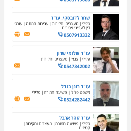
ניר קידר – צלם
צילום עורכי דין
שירותים מקצועיים לעורכי
דין
שחר לדובסקי, עו"ד
0504578527
פלילי
מעצרים וחקירות
עבירות המתה
עורכי
דין לענייני אסירים
0507913332
רונן הלל – מוניטין
מחיקת כתבות מגוגל ודחיקת אזכורים
שליליים
שירותים מקצועיים לעורכי דין
עו"ד שלומי שרון
0522508109
פלילי
צבאי
מעצרים וחקירות
0547342002
אחסון אתרים
מהירות
הגנה
גיבוי
תמיכה
שירותים
מקצועיים לעורכי דין
עו"ד רונן בנדל
משפט פלילי
פשיעה חמורה
פלילי
0524282442
מרכז התחלה חדשה
אסירים
עבירות מין
שירותים מקצועיים
לעורכי דין
עו"ד זוהר ארבל
0544500346
פלילי
פשיעה חמורה
מעצרים וחקירות
קטינים