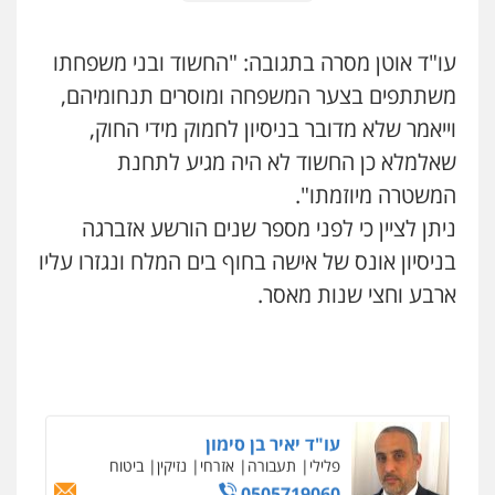
עו"ד שלי גורביץ – לוי
עו"ד אוטן מסרה בתגובה: "החשוד ובני משפחתו
משפט פלילי
פשיעה חמורה
מעצרים
משתתפים בצער המשפחה ומוסרים תנחומיהם,
וחקירות
צבאי
תעבורה
0544218336
וייאמר שלא מדובר בניסיון לחמוק מידי החוק,
שאלמלא כן החשוד לא היה מגיע לתחנת
עורך דין תמיר אלטיט
המשטרה מיוזמתו".
פלילי
תעבורה
ניתן לציין כי לפני מספר שנים הורשע אזברגה
0545577862
בניסיון אונס של אישה בחוף בים המלח ונגזרו עליו
ארבע וחצי שנות מאסר.
עו"ד אריה פטר
לשעבר סגן מנהל המחלקה הפלילית
בפרקליטות המדינה
0506217994
עו"ד יאיר בן סימון
פלילי
תעבורה
אזרחי
נזיקין
ביטוח
0505719060