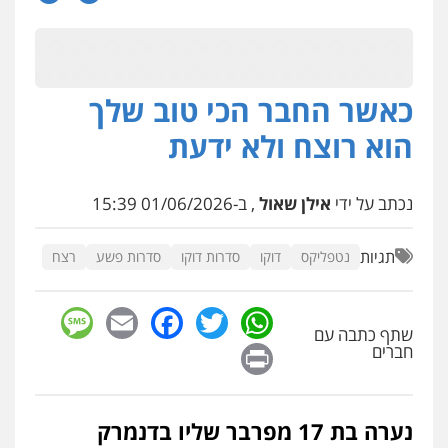
עו"ד שילה ענבר
פלילי
כלכלי
מיסים
הלבנת הון
ייעוץ לעורכי
דין
0506216097
כאשר החבר הכי טוב שלך
עו"ד אביגדור פלדמן
הוא רוצח ולא ידעת
פלילי
אסירים
צווארון לבן
זכויות אדם
אזרחי
0505345826
נכתב על ידי
אילן שאול
, ב-01/06/2026 15:39
עו"ד אתנה אדרי
תגיות
נטפליקס
דוקו
סדרות דוקו
סדרות פשע
רצח
פשיעה חמורה
כלכלי
פלילי
מעצרים
וחקירות
עורכי דין לענייני אסירים
0502181995
sage
Facebook
Email
WhatsApp
Twitter
שתף כתבה עם
Print
חברים
עו"ד אייל אוחיון
פלילי
עורכי דין לענייני אסירים
מעצרים
וחקירות
0523602602
נערה בת 17 מפרבר שליו בדנמרק