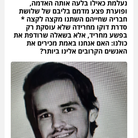
נעלמת כאילו בלעה אותה האדמה,
עו"ד עינב יתח
ופוערת פצע מדמם בליבם של שלושת
פלילי
פשיעה חמורה
עורכי דין לענייני
אסירים
צבאי
חבריה שחייהם השתנו מקצה לקצה *
0546364651
סדרת דוקו מחרידה שלא עוסקת רק
בפשע מחריד, אלא בשאלה שרודפת את
כולנו: האם אנחנו באמת מכירים את
עו"ד עמית שלף
פלילי
פשיעה חמורה
עורכי דין לענייני
האנשים הקרובים אלינו ביותר?
אסירים
סמים
0542068898