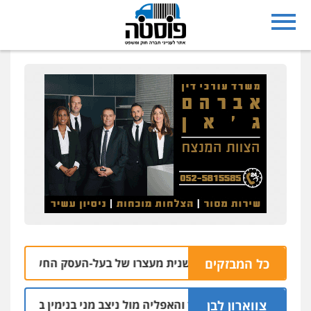
כל המבזקים
תיבות: הוארך שנית מעצרו של בעל-העסק החשוד בקשירת קשר 
צווארון לבן
הקצין הבכיר והאפליה מול ניצב מני בנימין בתיק נצרת וארגון בכ