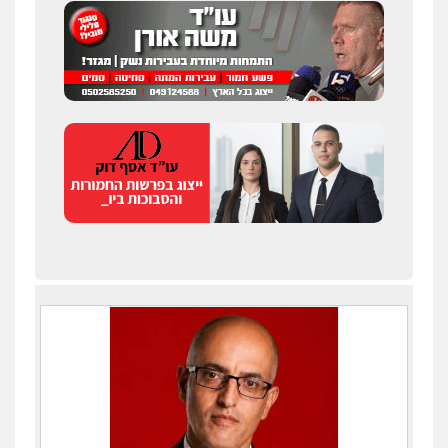
עו"ד יפעת שוורץ סיל
פלילי
תעבורה
0523379525
עו"ד שילה ענבר
פלילי
כלכלי
מיסים
הלבנת הון
ייעוץ לעורכי
דין
0506216097
עו"ד אביגדור פלדמן
פלילי
אסירים
צווארון לבן
זכויות אדם
אזרחי
0505345826
עו"ד אתנה אדרי
פשיעה חמורה
כלכלי
פלילי
מעצרים