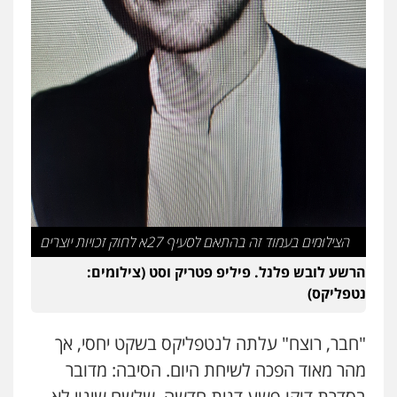
הצילומים בעמוד זה בהתאם לסעיף 27א לחוק זכויות יוצרים
הרשע לובש פלנל. פיליפ פטריק וסט (צילומים:
נטפליקס)
"חבר, רוצח" עלתה לנטפליקס בשקט יחסי, אך
מהר מאוד הפכה לשיחת היום. הסיבה: מדובר
בסדרת דוקו-פשע דנית חדשה, שלשם שינוי לא