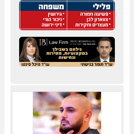
עו"ד אלון קריטי
פלילי
כלכלי
אלימות
סמים
מעצרים
0525544654
עו"ד זוהר ארבל
פלילי
פשיעה חמורה
מעצרים וחקירות
קטינים
0538788878
עו"ד שלי גורביץ – לוי
משפט פלילי
פשיעה חמורה
מעצרים
וחקירות
צבאי
תעבורה
0544218336
משרד עורכי דין חן ברוך
פלילי
דיני תעבורה
מעצרים וחקירות
0505078733