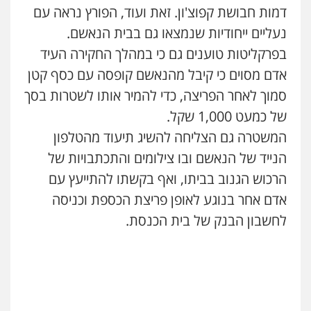
דמות חבושת קפוצ'ון. זאת ועוד, הפורץ נראה עם
עדי כרמלי – חברת עו"ד
פלילי
כלכלי
עורכי דין לענייני אסירים
נעליים ייחודיות שנמצאו גם בבית הנאשם.
0525060666
בפרקליטות טוענים גם כי במהלך החקירה העיד
אדם מסוים כי קיבל מהנאשם קופסה עם כסף קטן
גיא זהבי משרד עורכי דין
סמוך לאחר הפריצה, כדי להמיר אותו לשטרות בסך
פלילי
משפחה
של כמעט 1,000 שקל.
503456449
המשטרה גם הצליחה להשיג תיעוד מהטלפון
הנייד של הנאשם ובו צילומים והתכתבויות של
עו"ד איהאב ג'לג'ולי
הרכוש הגנוב בביתו, ואף בקשתו להתייעץ עם
פלילי
מעצרים וחקירות
עורכי דין לענייני
אסירים
אדם אחר בנוגע לאופן פריצת הכספת וכניסה
0505216700
לחשבון הבנק של בית הכנסת.
עו"ד אורנת קמרון
פלילי
תעבורה
עורכי דין לענייני אסירים
אייל בן שושן, עורך דין פלילי
משפחה
נוער
פלילי
מעצרים וחקירות
פשיעה חמורה
0505417090
נוער
רישום פלילי
0522763105
שני אלגרבלי – משרד עורכי דין