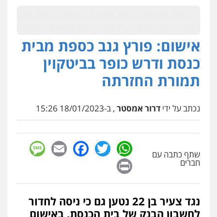
0547342002
אישום: פורץ גנב כספת מבית
עו"ד אלון קריטי
פלילי
כלכלי
אלימות
סמים
מעצרים
כנסת ודרש כופר בביטקוין
0525544654
תמורת החזרתה
עו"ד זוהר ארבל
פלילי
פשיעה חמורה
מעצרים וחקירות
נכתב על ידי
דרור אמסטר
, ב-18/01/2023 15:26
קטינים
0538788878
sage
Facebook
Email
WhatsApp
Twitter
עו"ד שלי גורביץ – לוי
שתף כתבה עם
Print
חברים
משפט פלילי
פשיעה חמורה
מעצרים
וחקירות
צבאי
תעבורה
0544218336
נגד צעיר בן 22 נטען גם כי ניסה לחדור
משרד עורכי דין חן ברוך
לחשבון הבנק של בית הכנסת. באישום