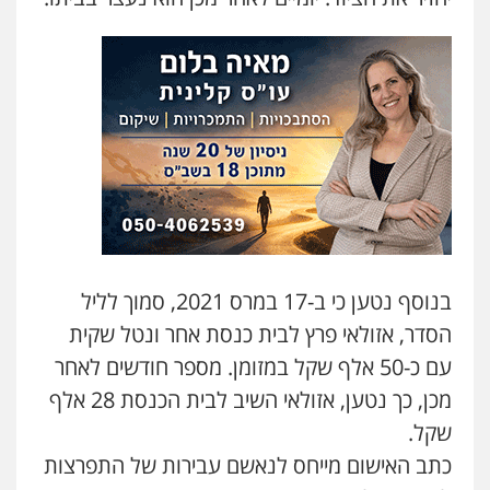
עו"ד תמיר סולומון
פלילי
כלכלי
מיסים
הלבנת הון
0528758840
עו"ד משה פלמור
פלילי
כלכלי
צווארון לבן
עורכי דין לענייני
אסירים
0549732303
עו"ד אלינור מתיתיה
פלילי
תעבורה
צבאי
משפחה
בנוסף נטען כי ב-17 במרס 2021, סמוך לליל
0526577766
הסדר, אזולאי פרץ לבית כנסת אחר ונטל שקית
עם כ-50 אלף שקל במזומן. מספר חודשים לאחר
סלימאן אבו שעירה – משרד עורכי דין
מכן, כך נטען, אזולאי השיב לבית הכנסת 28 אלף
פלילי
בטחוני
צבאי
נזיקין
0547780927
שקל.
כתב האישום מייחס לנאשם עבירות של התפרצות