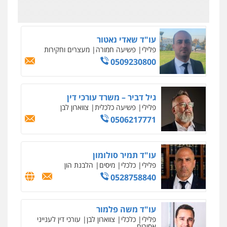
0542255161
גל דהן – משרד עורך דין פלילי
פלילי
פשיעה חמורה
סמים
מעצרים
וחקירות
0544723840
עו"ד ראוף נג'אר
פלילי
עורכי דין לענייני אסירים
מעצרים
סמים
רכוש
0548009246
דוד אפרים משרד עורכי דין
פלילי
צווארון לבן
מס הכנסה
מע"מ
0506209859
עדי כרמלי – חברת עו"ד
פלילי
כלכלי
עורכי דין לענייני אסירים