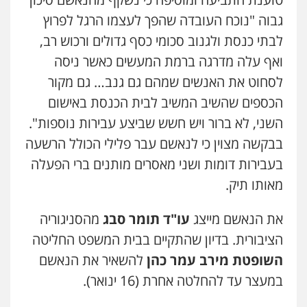
פלילי
פשיעה חמורה
קטינים
אלימות
גבוה "נוכח העובדה שהפך לעצמו הרגל לפרוץ
סמים
עבירות מין
0523647066
לבתי כנסת ולגנוב סכומי כסף גדולים ורכוש רב,
ואף עלה מדרגה ברמת המעשים כאשר ניסה
ויקי שמואל – משרד עו"ד
לסחוט את האנשים שמהם גם גנב… גם מקור
פלילי
משפט פלילי
הכספים שהשיב המשיב לבית הכנסת באישום
0528959600
השני, לא ברור ויש חשש שביצע עבירות נוספות".
בבקשה מצוין כי לנאשם עבר פלילי הכולל הרשעה
קורל קרוז – עורך דין פלילי
בעבירות דומות ושני מאסרים מותנים ברי הפעלה
משפט פלילי
מאותו תיק.
0545437431
את הנאשם מייצג
עו"ד תומר סבג
מהסניגוריה
עו"ד עלי סעדי
הציבורית. בדיון שהתקיים בבית המשפט החליטה
פלילי
פשיעה חמורה
ליווי וייצוג בחקירות
ומעצרים
השופטת מירב עמר כהן
להשאיר את הנאשם
0508824984
במעצר עד להחלטה אחרת (16 ינואר).