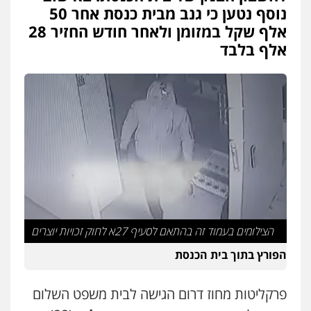
פלילי
דיני תעבורה
מעצרים וחקירות
נוסף נטען כי גנב מבית כנסת אחר 50
0505078733
אלף שקל במזומן ולאחר חודש החזיר 28
אלף בלבד
עו"ד קארין לגטיוי
פלילי
פשיעה חמורה
מעצרים וחקירות
0507446995
משרד עורכי דין טאי שרקי
פלילי
אסירים
תעבורה
מרב"ד
0547556464
אברהם שהבזי – משרד עורכי דין
הצילומים בעמוד זה בהתאם לסעיף 27א לחוק זכויות יוצרים
מיסים
כלכלי
פלילי
פשיעה כלכלית
הלבנת
הון
הפורץ בתוך בית הכנסת
0504456555
פרקליטות מחוז דרום הגישה לבית משפט השלום
עו"ד אילן אלימלך