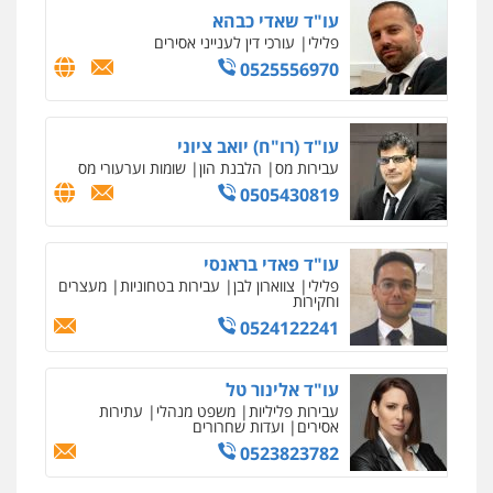
עו"ד שאדי כבהא
פלילי
עורכי דין לענייני אסירים
0525556970
עו"ד (רו"ח) יואב ציוני
עבירות מס
הלבנת הון
שומות וערעורי מס
0505430819
עו"ד פאדי בראנסי
פלילי
צווארון לבן
עבירות בטחוניות
מעצרים
וחקירות
0524122241
עו"ד אלינור טל
עבירות פליליות
משפט מנהלי
עתירות
אסירים
ועדות שחרורים
0523823782
איומים כתובים
ניר קידר – צלם
תושב סכנין חשוד ששלח הודעות מאיימות לעורך דין
צילום עורכי דין
שירותים מקצועיים לעורכי