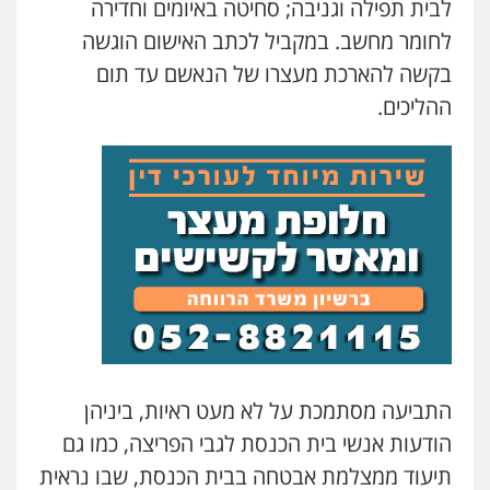
עו"ד אסף גונן
לבית תפילה וגניבה; סחיטה באיומים וחדירה
פלילי
פשע חמור
תעבורה
צבא
מעצרים
לחומר מחשב. במקביל לכתב האישום הוגשה
וחקירות
0542255161
בקשה להארכת מעצרו של הנאשם עד תום
ההליכים.
גל דהן – משרד עורך דין פלילי
פלילי
פשיעה חמורה
סמים
מעצרים
וחקירות
0544723840
עו"ד ראוף נג'אר
פלילי
עורכי דין לענייני אסירים
מעצרים
סמים
רכוש
0548009246
דוד אפרים משרד עורכי דין
התביעה מסתמכת על לא מעט ראיות, ביניהן
פלילי
צווארון לבן
מס הכנסה
מע"מ
0506209859
הודעות אנשי בית הכנסת לגבי הפריצה, כמו גם
תיעוד ממצלמת אבטחה בבית הכנסת, שבו נראית