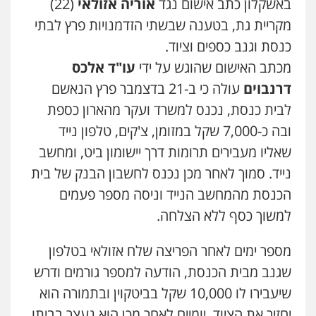
באשקלון כתב אישום נגד
אוריה אזולאי
(22)
פלילי
פשיעה חמורה
תעבורה
אסירים
מקריית גת, בטענה שבשתי הזדמנויות פרץ לבתי
0522992110
כנסת וגנב כספים וציוד.
מכתב האישום שהוגש על ידי
עו"ד אלכס
עו"ד יוסי חמצני
דרנבוים
עולה כי ב-21 בדצמבר פרץ הנאשם
כלכלי
צווארון לבן
פשיעה כלכלית
עבירות
מס
הלבנת הון
לבית כנסת, נכנס למשרד ועקר מהארון כספת
0505471497
ובה כ-7,000 שקל במזומן, צ'קים, טלפון נייד
שאליו מעבירים תרומות דרך יישומון ביט, ומחשב
עו"ד שאדי נאטור
נייד. סמוך לאחר מכן נכנס לחשבון הבנק של בית
פלילי
פשיעה חמורה
מעצרים וחקירות
0509230800
הכנסת מהמחשב הנייד וניסה מספר פעמים
למשוך כסף ללא הצלחה.
גיל דביר – משרד עורכי דין
מספר ימים לאחר הפריצה שלח אזולאי בטלפון
פלילי
פשיעה כלכלית
צווארון לבן
0506217771
שגנב מבית הכנסת, הודעה למספר גורמים ודרש
שיעבירו לו 10,000 שקל בביטקוין ובתמורה הוא
יחזיר את הציוד. יומיים לאחר מכן הוא נעצר בביתו.