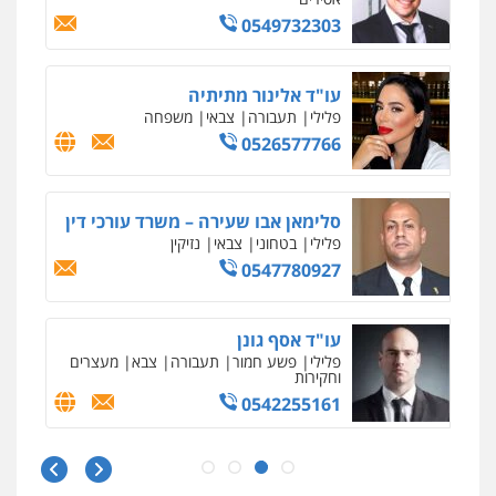
0525060666
גיא זהבי משרד עורכי דין
פלילי
משפחה
503456449
עו"ד איהאב ג'לג'ולי
פלילי
מעצרים וחקירות
עורכי דין לענייני
אסירים
0505216700
אייל בן שושן, עורך דין פלילי
פלילי
מעצרים וחקירות
פשיעה חמורה
נוער
רישום פלילי
0522763105
עו"ד שלומי שרון
פלילי
צבאי
מעצרים וחקירות