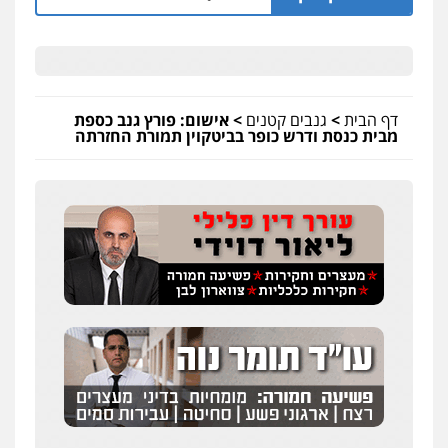
גיא זהבי משרד עורכי דין
פלילי
משפחה
503456449
דף הבית
>
גנבים קטנים
>
אישום: פורץ גנב כספת
מבית כנסת ודרש כופר בביטקוין תמורת החזרתה
עו"ד איהאב ג'לג'ולי
פלילי
מעצרים וחקירות
עורכי דין לענייני
אסירים
0505216700
אייל בן שושן, עורך דין פלילי
פלילי
מעצרים וחקירות
פשיעה חמורה
נוער
רישום פלילי
0522763105
עו"ד שלומי שרון
פלילי
צבאי
מעצרים וחקירות
0547342002