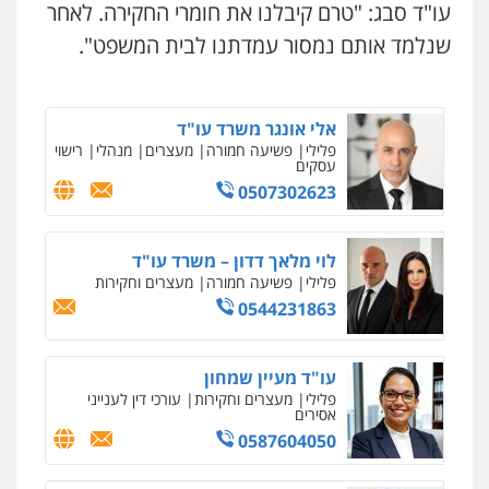
עו"ד שגיא אקו
עו"ד סבג: "טרם קיבלנו את חומרי החקירה. לאחר
פלילי
מעצרים וחקירות
סמים
עבירות מין
עורכי דין לענייני אסירים
שנלמד אותם נמסור עמדתנו לבית המשפט".
0525279829
אלי אונגר משרד עו"ד
פלילי
פשיעה חמורה
מעצרים
מנהלי
רישוי
עסקים
0507302623
לוי מלאך דדון – משרד עו"ד
פלילי
פשיעה חמורה
מעצרים וחקירות
0544231863
עו"ד מעיין שמחון
פלילי
מעצרים וחקירות
עורכי דין לענייני
אסירים
0587604050