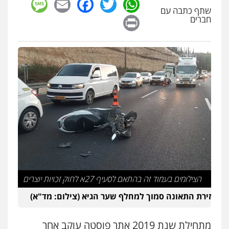
sage
Facebook
Email
WhatsApp
Twitter
שתף כתבה עם
Print
חברים
הצילומים בעמוד זה בהתאם לסעיף 27א לחוק זכויות יוצרים
זירת התאונה סמוך למחלף שער הגיא (צילום: מד"א)
מתחילת שנת 2019 אתר פוסטה עוקב אחר