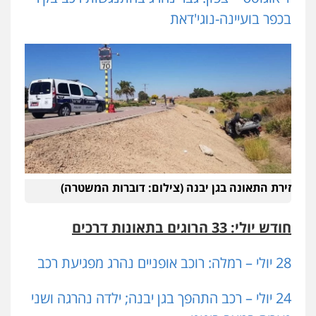
בכפר בועיינה-נוגי'דאת
זירת התאונה בגן יבנה (צילום: דוברות המשטרה)
חודש יולי: 33
הרוגים בתאונות דרכים
28 יולי – רמלה: רוכב אופניים נהרג מפגיעת רכב
24 יולי – רכב התהפך בגן יבנה; ילדה נהרגה ושני