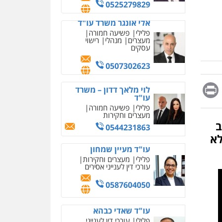
מחיקת כתבות מגוגל
0525279829
ודחיקת אזכורים שליליים
שירותים מקצועיים לעורכי
אלי אונגר משרד עו"ד
דין
פלילי
פשיעה חמורה
מעצרים
מנהלי
רישוי
0522508109
עסקים
אחסון אתרים
0507302623
מהירות
הגנה
גיבוי
תמיכה
שירותים מקצועיים
Messag
Print
Fa
E
לוי מלאך דדון – משרד
לעורכי דין
עו"ד
פלילי
פשיעה חמורה
מעצרים וחקירות
מרכז התחלה חדשה
ב
0544231863
אסירים
עבירות מין
לא
שירותים מקצועיים לעורכי
דין
עו"ד מעיין שמחון
פלילי
מעצרים וחקירות
0544500346
עורכי דין לענייני אסירים
מאיה בלום, עו"ס,
0587604050
טיפול ושיקום
טיפול בהתמכרויות
שירותים מקצועיים לעורכי
עו"ד שאדי כבהא
דין
פלילי
עורכי דין לענייני