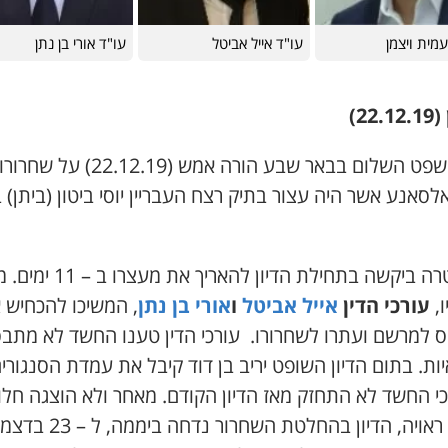
מית ויצמן
עו"ד אייל אביטל
עו"ד אורי בן נתן
22.)
בית משפט השלום בבאר שבע הורה אמש (22.12.19
לסאנע אשר היה עצור בתיק רצח העבריין יוסי ביטון (ביתן) 
המשטרה ביקשה בתחילת הדיון להאריך את 
ו,
עורכי הדין
אייל אביטל
ו
אורי בן נתן
, המשיכו להכחיש 
ס למרשם ועתרו לשחרורו. עורכי הדין טענו החשד לא מתב
ות. בתום הדיון השופט יריב בן דוד קיבל את עמדת הסנגורי
כי החשד לא התחזק מאז הדיון הקודם. מאחר ולא הוצגה חל
מעצר ראויה, הדיון בהחלטת השחרור נדחה בי