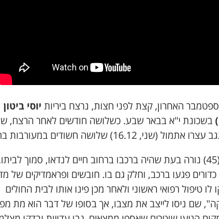
יוסי ביטון
בשכונת י"א בבאר שבע. כשלושה חודשים לאחר הרצח, שו
 אתמול (שני, 16.12) שלושה חשודים במעורבות ברצח.
ביטון (45) נורה בעת שהיה ברכבו ברחוב חיים לנדאו, סמוך לביתו.
דורים פגעו ברכב, וחלק גם בו. חובשים ופראמדיקים של מד
 לו טיפול רפואי ראשוני ולאחר מכן פינו אותו לבית החולים
ה", שם ניסו לייצב את מצבו, אך בסופו של דבר הוא מת מפצ
ום הגיעו שוטרים שאספו ממצאים, גבו עדויות ובדקו מצלמ