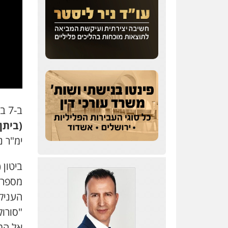
ב-7 בספטמבר האחרון, קצת לפני חצות, נרצח ביריות
(ביתן)
ימ"ר נגב עצרו
מספר כ
העניקו
"סורוק
אל המק