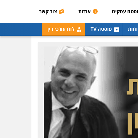
0507003001
סטה עסקים
אודות
צור קשר
מנשה, אלמוג – עורכי דין
וחות
פוסטה TV
לוח עורכי דין
פלילי
עבירות תנועה
צווארון לבן
תעבורה
עורכי
דין לענייני אסירים
מעצרים
וחקירות
0546470989
עו"ד אבי כהן
פלילי
פשיעה חמורה
קטינים
אלימות
סמים
עבירות מין
0523647066
ויקי שמואל – משרד עו"ד
פלילי
משפט פלילי
0528959600