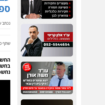
ספ
נכתב על
שתף כת
החשוד
בחשד
נחשפו