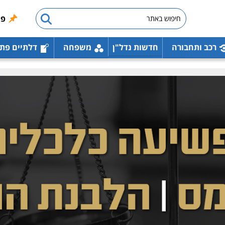
פו
רכב ותחבורה
חדשות נדל"ן
משפחה
דלתיים פת