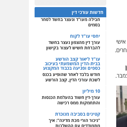
פלילי
אסירים
חקירות
ומעצרים
סייבר
ניהול
חפץ חשוד
0522508109
משברים פליליים
חדשות עורכי דין
עצור בתיק ניסיון רצח קיבל
חבילה מעו"ד ונעצר בחשד לסחר
אחסון אתרים
0506355388
בסמים
מהירות
הגנה
גיבוי
תמיכה
שירותים מקצועיים
לעורכי דין
יחסי עו"ד לקוח
עו"ד דרוויש נאשף
אישי
עורך דין מהצפון נעצר בחשד
פלילי
פשיעה חמורה
זכויות
אדם
להברחת חשיש לעצור בקישון
חרים.
מרכז התחלה חדשה
0527448141
אסירים
עבירות מין
עו"ד ליאור קצב הורשע
שירותים מקצועיים לעורכי
בבית-הדין המשמעתי בעיכוב
דין
כספים ופגיעה בכבוד המקצוע
חליל ביאדי – משרד
עורכי דין
חודש בלבד לאחר שהופיע בכנס
0544500346
פלילי
דיני תעבורה
מעצרים
לשכת עורכי הדין, קצב הורשע
וחקירות
פשיעה חמורה
אסירים
10 מיליון
0509636895
עורך-דין חשוד בהעלמת הכנסות
והתחמקות ממס רכישה
עו"ד איהאב זבידאת
פלילי
פשיעה חמורה
ארגוני
קטינים בסביבה מנוכרת
פשע
עבירות המתה
עבירות מין
"ניכור הורי מכת מדינה": איך
מתמודדים עם ההשלכות