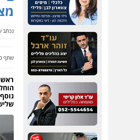
מצ
נכתב על
שתף כת
ראשו
הוחלפ
נוסף
שליש