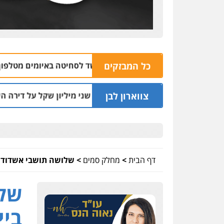
נצרת: בן 28 נעצר בחשד לסחיטה באיומים מטלפון שאינו שלו
כל המבזקים
32
צווארון לבן
ר בפועל לעו"ד שעקץ שני מיליון שקל על דירה השייכת לקוחותיו
דף הבית
>
מחלק סמים
>
שלושה תושבי אשדוד חשודי
שלו