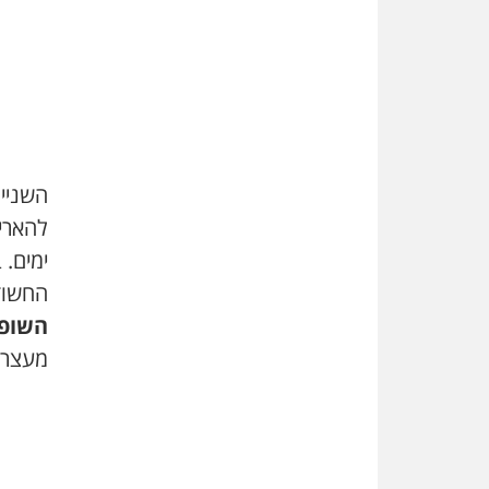
השניי
ימים.
החשודי
השופט
מעצרם עד 5