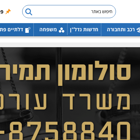
פו
רכב ותחבורה
חדשות נדל"ן
משפחה
דלתיים פת