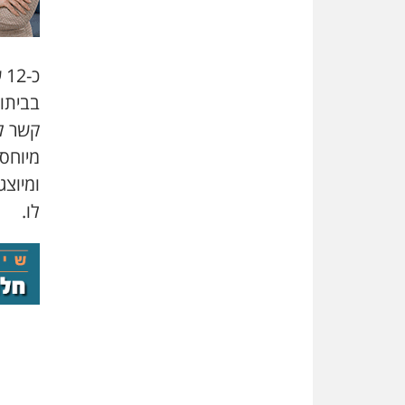
כ
בביתו
קשר ל
מיוחס
ומיוצג
לו.