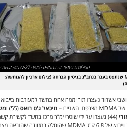
הצילומים בעמוד זה בהתאם לסעיף 27א לחוק זכויות יוצרים
MDMA שנתפס בעבר בנתב"ג בניסיון הברחה (צילום ארכיון להמחשה:
)
ושבי אשדוד נעצרו תוך יממה אחת בחשד למעורבות בייבוא 
רפת. השניים –
מיכאל ג'ס רואס
(55) ו
מש
ורי
(44) נעצרו על ידי שוטרי ימ"ר מרכז בחשד לקשירת קשר
לפשע וייבוא של 6.8 ק"ג MDMA שהוסלק במזוודה שהובאה 