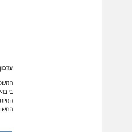
עדכון (1.20
המשט
בייבוא
החשודי