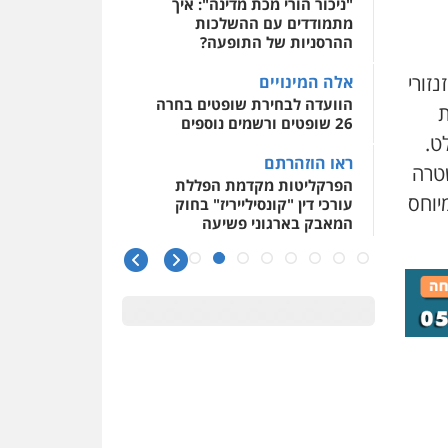
"ניכור הורי מכת מדינה": איך
מתמודדים עם ההשלכות
ההרסניות של התופעה?
זורי
אלה המינויים
הוועדה לבחירת שופטים בחרה
ת
26 שופטים ורשמים נוספים
ט.
ראו הוזהרתם
שטרה
הפרקליטות מקדמת הפללת
יוחס
עורכי דין "קונסילייריז" בחוק
המאבק בארגוני פשיעה
משרות אמון
יו"ר מחוז ת"א משבץ עובדות
שלו למינוי דייני בית הדין
למשמעת
האופנוע חזר הביתה
עו"ד גיל פרידמן והרפתקאות
אופנוע השטח שלו
הזכות לטנף