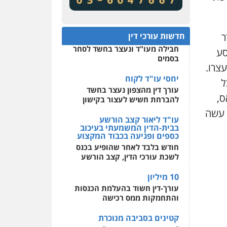
שירותים מקצועיים לעורכי
שינויי חקיקה
דין
חפץ חשוד
0522508109
ר
חדשות עורכי דין
עצור בתיק ניסיון רצח קיבל
חבילה מעו"ד ונעצר בחשד לסחר
ונסע
אחסון אתרים
בסמים
מהירות
הגנה
גיבוי
עצרו.
תמיכה
שירותים מקצועיים
לעורכי דין
יחסי עו"ד לקוח
ל
עורך דין מהצפון נעצר בחשד
ס,
להברחת חשיש לעצור בקישון
מרכז התחלה חדשה
י עשה
אסירים
עבירות מין
עו"ד ליאור קצב הורשע
שירותים מקצועיים לעורכי
בבית-הדין המשמעתי בעיכוב
דין
כספים ופגיעה בכבוד המקצוע
חודש בלבד לאחר שהופיע בכנס
0544500346
לשכת עורכי הדין, קצב הורשע
10 מיליון
עורך-דין חשוד בהעלמת הכנסות
והתחמקות ממס רכישה
קטינים בסביבה מנוכרת