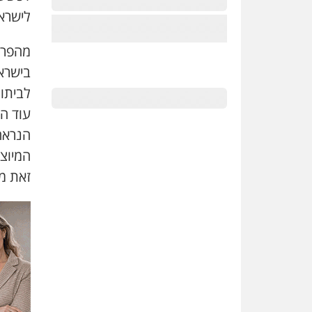
לישרא
מהפרט
לביתו 
עוד הת
הנראה 
המיוצג
זאת מ