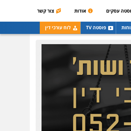
רונן הלל – מוניטין
מחיקת כתבות מגוגל
סטה עסקים
אודות
צור קשר
ודחיקת אזכורים שליליים
שירותים מקצועיים לעורכי
דין
וחות
פוסטה TV
לוח עורכי דין
0522508109
אחסון אתרים
מהירות
הגנה
גיבוי
תמיכה
שירותים מקצועיים
לעורכי דין
מרכז התחלה חדשה
אסירים
עבירות מין
שירותים מקצועיים לעורכי
דין
0544500346
מאיה בלום, עו"ס,
טיפול ושיקום
טיפול בהתמכרויות
שירותים מקצועיים לעורכי