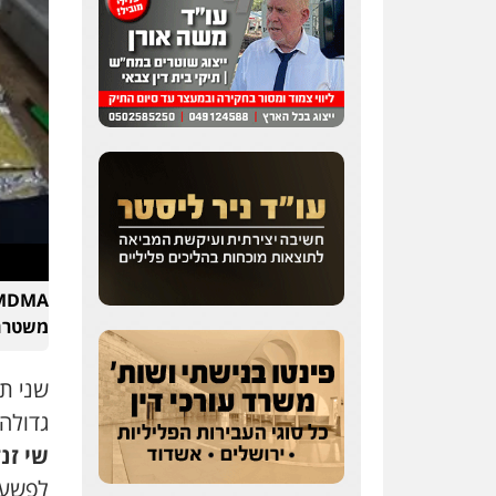
משטרה
שני ת
גדולה של MDMA מצ
שי זנז