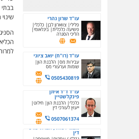
0507061374
בבתי 
מצגר ושות', חברת עורכי
שינוי 
דין
נדל"ן / עסקים
משפחה
תעבורה
כלכלי
הוצאה
הסניג
לפועל
הכליאה
0545402829
למרות
עורך דין תמיר אלטיט
פלילי
תעבורה
0545577862
עו"ד יוסי חמצני
כלכלי
צווארון לבן
פשיעה
כלכלית
עבירות מס
הלבנת
הון
0505471497
גיל דביר – משרד עורכי
דין