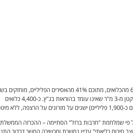
כ-61% מהכלואים, מתוכם 41% מהאסירים הפליליים, מוחזקים
מחיה קטן מ-3 מ"ר שאינו עומד בהוראות בג"ץ. כ-4,400 כלואים
זרונים על הרצפה, ללא מיטה.
 פי שמלחמת "חרבות ברזל" הסתיימה – ההכרזה הממשלתי
צב חירום כליאתי" עדיין נמשכת ומכשירה המשך דרדור התנ