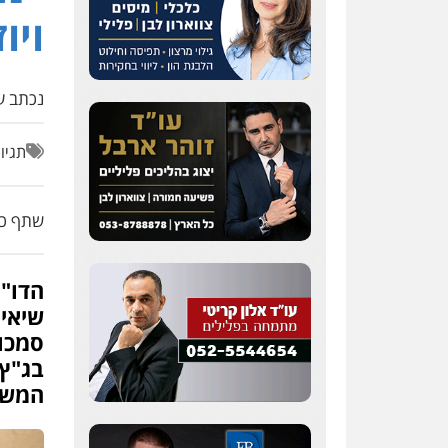
ויו
נכתב על
תגיו
שתף כת
הדו"
שיאים
סמכוי
בג"ץ,
המשפ