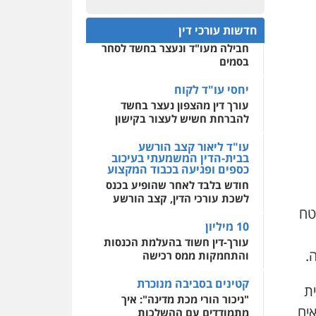
עו"ד רן כהן רוכברגר
חפץ חשוד
0522508109
דיני צבא
פלילי
צווארון לבן
חדשות עורכי דין
עצור בתיק ניסיון רצח קיבל
חבילה מעו"ד ונעצר בחשד לסחר
אחסון אתרים
בסמים
מהירות
הגנה
גיבוי
שחר מנדלמן, שלומציון
תמיכה
שירותים מקצועיים
גבאי מנדלמן – משרד
לעורכי דין
יחסי עו"ד לקוח
עורכי דין
עורך דין מהצפון נעצר בחשד
פלילי
התמחות בייצוג
להברחת חשיש לעצור בקישון
בעבירות מין
מרכז התחלה חדשה
אסירים
עבירות מין
עו"ד ליאור קצב הורשע
0505522334
שירותים מקצועיים לעורכי
בבית-הדין המשמעתי בעיכוב
דין
כספים ופגיעה בכבוד המקצוע
עו"ד מוחמד סביחאת
חודש בלבד לאחר שהופיע בכנס
0544500346
פלילי
תעבורה
פשיעה
לשכת עורכי הדין, קצב הורשע
כלכלית
 בשטח
0525077716
10 מיליון
עורך-דין חשוד בהעלמת הכנסות
והתחמקות ממס רכישה
עו"ד יניב זוסמן
פלילי
כלכלי
פשיעה
קטינים בסביבה מנוכרת
חמורה
מעצרים וחקירות
ת
"ניכור הורי מכת מדינה": איך
אים
0525199949
מתמודדים עם ההשלכות