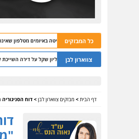
כל המבזקים
04.08 | 16:32
צווארון לבן
עו"ד שעקץ שני מיליון שקל על דירה השייכת לקוחותיו
03.08 | 19:52
דף הבית
>
מבזקים צווארון לבן
>
דוח הסניגוריה 
דוח
"מד