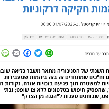
זמות חקיקה דרקוניות
 ידי
זיו קריסטל
, ב-01/07/2026 06:00
ת
פוסטה - שירות בתי הסוהר
הסנגוריה הציבורית
יריב לוין
e
cebook
mail
WhatsApp
Twitter
בה עם חברים
ח השנתי של הסניגוריה מתאר משבר כליאה שובר
 וח"כים שמתחרים זה בזה ביוזמות שמעבירות
ות למשטרה תוך פגיעה בזכויות אזרח. נקודות הא
 שהפסיק חיפוש בטלפונים ללא צו שופט; ובתי
ט, שבוחנים טענות ל"הגנה מן הצדק"