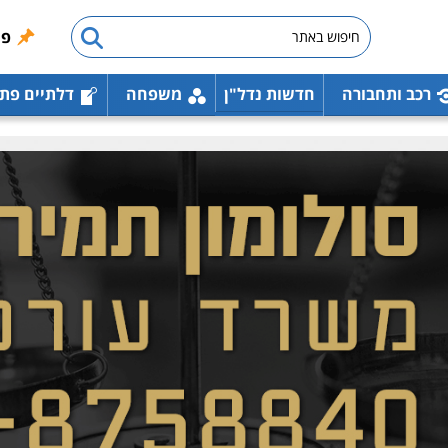
פו
רכב ותחבורה
חדשות נדל"ן
משפחה
דלתיים פת