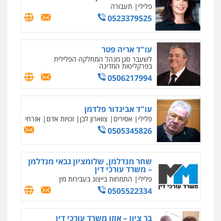
פלילי
תעבורה
0523379525
עו"ד אריה פטר
לשעבר סגן מנהל המחלקה הפלילית
בפרקליטות המדינה
0506217994
עו"ד אביגדור פלדמן
פלילי
אסירים
צווארון לבן
זכויות אדם
אזרחי
0505345826
שחר מנדלמן, שלומציון גבאי מנדלמן
– משרד עורכי דין
פלילי
התמחות בייצוג בעבירות מין
0505522334
בר ציון – אוזן משרד עורכי דין