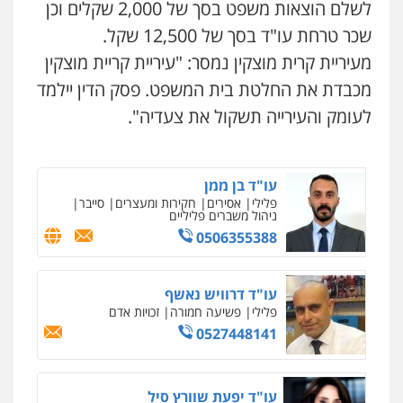
עבירות מס
הלבנת הון
שומות וערעורי מס
לשלם הוצאות משפט בסך של 2,000 שקלים וכן
0505430819
שכר טרחת עו"ד בסך של 12,500 שקל.
מעיריית קרית מוצקין נמסר: "עיריית קריית מוצקין
מצגר ושות', חברת עורכי דין
מכבדת את החלטת בית המשפט. פסק הדין יילמד
נדל"ן / עסקים
משפחה
תעבורה
כלכלי
הוצאה לפועל
לעומק והעירייה תשקול את צעדיה".
0545402829
עו"ד בן ממן
פלילי
אסירים
חקירות ומעצרים
סייבר
ניהול משברים פליליים
0506355388
עו"ד דרוויש נאשף
פלילי
פשיעה חמורה
זכויות אדם
0527448141
עו"ד יפעת שוורץ סיל