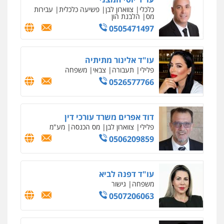
כלכלי
צווארון לבן
פשיעה כלכלית
עבירות
מס
הלבנת הון
0505471497
עו"ד אלינור מתיתיה
פלילי
תעבורה
צבאי
משפחה
0526577766
דוד אפרים משרד עורכי דין
פלילי
צווארון לבן
מס הכנסה
מע"מ
0506209859
עו"ד דפנה לביא
משפחה
גישור
0507206063