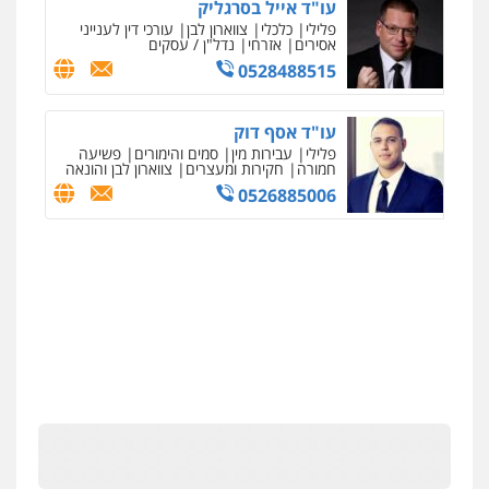
עו"ד אייל בסרגליק
פלילי
כלכלי
צווארון לבן
עורכי דין לענייני
אסירים
אזרחי
נדל"ן / עסקים
0528488515
עו"ד אסף דוק
פלילי
עבירות מין
סמים והימורים
פשיעה
חמורה
חקירות ומעצרים
צווארון לבן והונאה
0526885006