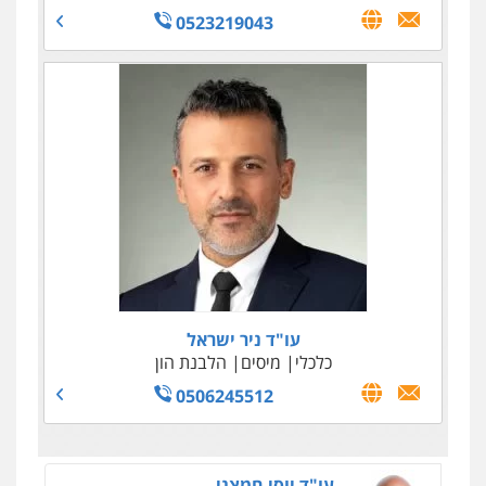
0523219043
עו"ד טליה גרידיש
פלילי
כלכלי
צבאי
עורכי דין לענייני אסירים
0523307111
עו"ד שאדי סרוג'י
פלילי
תעבורה
צבאי
עורכי דין לענייני אסירים
עו"ד ניר ישראל
0525450255
כלכלי
מיסים
הלבנת הון
0506245512
עו"ד יוסי חמצני