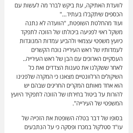
פסיכיאטריה משפטית
לוועדת האתיקה, עת ביקש לברר מה לעשות עם
0506216048
הכספים שיתקבלו בעתיד…"
ועוד מהחלטת השופטת, "הוועדה לא נתנה
עו"ד רונן בנדל
משקל ראוי לפגיעה ביכולתו של הזוכה לתפקד
משפט פלילי
פשיעה חמורה
פלילי
0524282442
כיועץ משפטי עצמאי ולהביע עמדות המנוגדות
לעמדותיו של ראש העירייה נוכח הקשרים
העסקיים הארוכים עם הבן של ראש העירייה..
עו"ד פיני פישלר
לאחר ששקלנו את טענות הצדדים ואת כל
פלילי
תעבורה
מח"ש
אזרחי
כלכלי
0505234000
השיקולים הרלוונטיים מצאנו כי המקרה שלפנינו
הוא אחד מאותם המקרים החריגים שבהם יש
עו"ד שרון נהרי
להורות על ביטול בחירתו של הזוכה לתפקיד היועץ
פלילי
צווארון לבן
כלכלי
פשיעה כלכלית
המשפטי של העירייה".
בינלאומי
הליכי הסגרה
בסופו של דבר בטלה השופטת את הזכייה של
עו"ד סטלקול במכרז ופסקה כי על הנתבעים
עו"ד (רו"ח) יואב ציוני