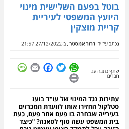
בוטל בפעם השלישית מינוי
היועץ המשפטי לעיריית
קריית מוצקין
נכתב על ידי
דרור אמסטר
, ב-27/12/2022 21:57
sage
Facebook
Email
WhatsApp
Twitter
שתף כתבה עם
Print
חברים
עתירות נגד המינוי של עו"ד בועז
סטלקול החזירו אותו לוועדת המכרזים
בעירייה שבחרה בו פעם אחר פעם, כעת
בית המשפט עשה סוף לסאגה? "כיצד
הזוכה יוכל לתפקד באופן עצמאי נוכח