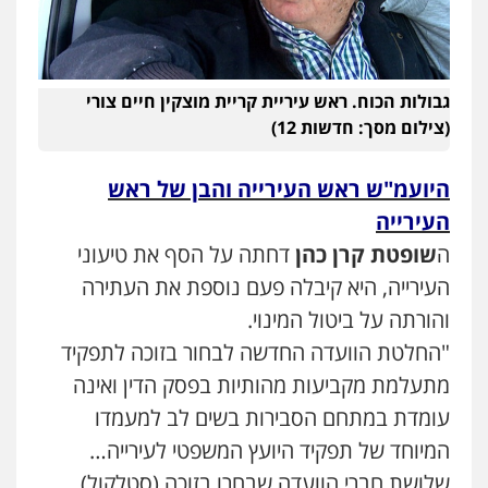
גבולות הכוח. ראש עיריית קריית מוצקין חיים צורי
(צילום מסך: חדשות 12)
היועמ"ש ראש העירייה והבן של ראש
העירייה
ה
שופטת קרן כהן
דחתה על הסף את טיעוני
העירייה, היא קיבלה פעם נוספת את העתירה
והורתה על ביטול המינוי.
"החלטת הוועדה החדשה לבחור בזוכה לתפקיד
מתעלמת מקביעות מהותיות בפסק הדין ואינה
עומדת במתחם הסבירות בשים לב למעמדו
עו"ד יניב זוסמן
המיוחד של תפקיד היועץ המשפטי לעירייה…
פלילי
כלכלי
פשיעה חמורה
מעצרים
שלושת חברי הוועדה שבחרו בזוכה (סטלקול)
וחקירות