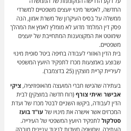
על רקע הדרישה המקוממת של הממשלה
החדשה, לאפשר מינוי יועצים משפטיים למשרדי
ממשלה על בסיס העיקרון של משרת אמון, הנה
פסק דין המלמד מדוע לא מומלץ לאמץ את המהלך
שימוטט את המקצוענות המתחייבת של יועצים
משפטיים.
בית הדין האזורי לעבודה בחיפה ביטל סופית מינוי
שבוצע באמצעות מכרז לתפקיד היועץ המשפטי
לעיריית קריית מוצקין (25 בדצמבר).
בעתירה שהגישו חברי המועצה מהאופוזיציה,
ציקי
אבישר
ו
איתי צורף
(רוח חדשה במוצקין) לבית
הדין לעבודה, ביקשו השניים לבטל מכרז של ועדת
המכרזים אשר אישרה את מינויו של
עו"ד בועז
סטלקול
לתפקיד היועץ המשפטי של העירייה.
העתירה, שחשפה חשדות לניגוד עניינים מובהק