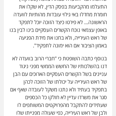
0525199949
התעלמו מהקביעות בפסק הדין, לא שקלו את
חומרת מחדלו באי גילוי עובדות מהותיות לוועדה
עו"ד אורי רינצקי
הראשונה… לא פירטו כיצד הזוכה יוכל לתפקד
פלילי
כלכלי
ניהול משפטים
באופן עצמאי נוכח הקשרים העסקיים בינו לבין בנו
0506216813
של ראש העירייה, ולא בחנו את מידת הפגיעה
באמון הציבור אם הוא ימונה לתפקיד".
שחר לדובסקי, עו"ד
פלילי
מעצרים וחקירות
עבירות המתה
עורכי
בנוסף כתבה השופטת כי "חברי הרוב בוועדה לא
דין לענייני אסירים
0507913332
דנו בהשלכותיו של החשש הממשי מפני ניגוד
עניינים בשל הקשרים העסקיים הארוכים עם הבן
עו"ד מירב נוסבוים
של ראש העירייה על יכולתו של הזוכה לכהן
פלילי
מעצרים וחקירות
נוער
עורכי דין
לענייני אסירים
בתפקיד בעתיד ולא נתנו משקל לעובדה שאף אם
0522331443
סגר את משרדו עדיין לא חולקו כל הכספים
שעתידים להתקבל מהפרויקטים המשותפים לו
עו"ד נעם שביט
ולבן של ראש העירייה, כפי שעולה מפנייתו שלו
פלילי
פשיעה חמורה
מיסים
הלבנת הון