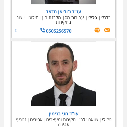
עו"ד ג'וליאן חדאד
כלכלי
פלילי
עבירות מס
הלבנת הון
חילוט
ייצוג
בחקירות
0505256570
עו"ד אלי סרור
גולדמן ושות' – משרד עו"ד
מיסים
כלכלי
פלילי
צווארון לבן
כלכלי
עבירות מס
פשיטות רגל
הוצאה לפועל
איסור הלבנת הון
אזרחי
036966733
0522614884
עו"ד חגי בנימין
פלילי
צווארון לבן
חקירות ומעצרים
אסירים
נפגעי
עבירה