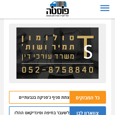
כל המבזקים
שד למעורבות בהצתת סניף ג'פניקה בגבעתיים
הב
06.08 | 22:58
צווארון לבן
ישום: יו"ר ש"ס לשעבר בחיפה וסינדיקאט ההלוואות של משפחת ה