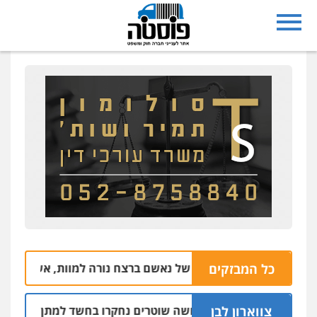
כל המבזקים
טייבה: אבא של נאשם ברצח נורה למוות, אשתו נרצחה
0
צווארון לבן
שלושה שוטרים נחקרו בחשד למתן הקלות למועד
05.08 | 16:14