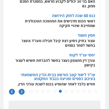
האם בני זוג יכולים לקבוע מראש, במסגרת הסכם
אסירים
עבירות מין
שירותים מקצועיים
לעורכי דין
ממון, גם
0544500346
כנס 60 שנה לחוק הירושה
ראשי הכנס מדגישים את המהפכה הטכנולגית
שמחייבת שינויי חקיקה
חפץ חשוד
עצור בתיק ניסיון רצח קיבל חבילה מעו"ד ונעצר
בחשד לסחר בסמים
יחסי עו"ד לקוח
עורך דין מהצפון נעצר בחשד להברחת חשיש לעצור
בקישון
עו"ד ליאור קצב הורשע בבית-הדין המשמעתי
בעיכוב כספים ופגיעה בכבוד המקצוע
חודש בלבד לאחר שהופיע בכנס לשכת עורכי הדין,
קצב הורשע
10 מיליון
עורך-דין חשוד בהעלמת הכנסות והתחמקות ממס
רכישה