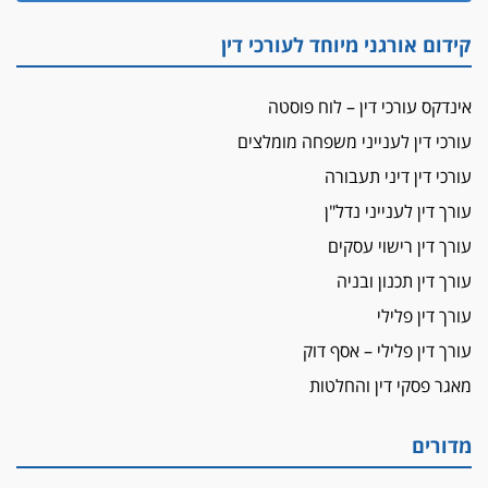
"הבמות של קפלן" לחמאס
קידום אורגני מיוחד לעורכי דין
מאסר לעורך הדין
מאסר בפועל לעו"ד מהצפון שהגיש תביעות
אינדקס עורכי דין – לוח פוסטה
פיקטיביות בשם פלסטינים
עורכי דין לענייני משפחה מומלצים
על המידתיות
ביה"ד המשמעתי ביטל השעיה לצמיתות של
עורכי דין דיני תעבורה
עורכת-דין שהביעה שמחה ב-7 באוקטובר
עורך דין לענייני נדל"ן
אשם
עורך דין רישוי עסקים
עו"ד הלל בבייב הורשע בהונאת עשרות לקוחות,
עורך דין תכנון ובניה
ההסדר: 7-9 שנות מאסר
עורך דין פלילי
דין ומקרקעין
עורך דין פלילי – אסף דוק
עורך דין ברמת השרון נחקר בחשד למרמה בעסקת
נדל"ן
מאגר פסקי דין והחלטות
"אני מכינה 5-6 ג'וינטים ביום"
תובעת משטרתית פוטרה בחשד לעישון סמים
מדורים
שנחשף בפעילות בלשים בטלגרם