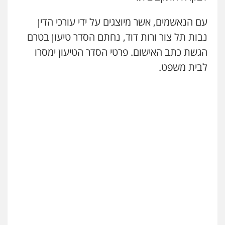
עם הנאשמים, אשר מיוצגים על ידי עורכי הדין
נבות תל צור ורות דוד, נחתם הסדר טיעון בטרם
הגשת כתב האישום. פרטי הסדר הטיעון ימסרו
לבית משפט.
ניר קידר – צלם
צילום עורכי דין
שירותים מקצועיים לעורכי
דין
0504578527
רונן הלל – מוניטין
מחיקת כתבות מגוגל ודחיקת אזכורים
שליליים
שירותים מקצועיים לעורכי דין