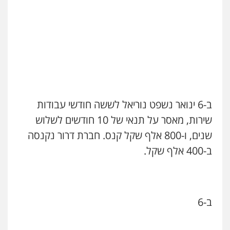
0522508109
אחסון אתרים
מהירות
הגנה
גיבוי
תמיכה
שירותים
מקצועיים לעורכי דין
מרכז התחלה חדשה
ב-6 ינואר נשפט נוריאל לששה חודשי עבודות
אסירים
עבירות מין
שירותים מקצועיים
לעורכי דין
שירות, מאסר על תנאי של 10 חודשים לשלוש
0544500346
שנים, ו-800 אלף שקל קנס. חברת דרור נקנסה
ב-400 אלף שקל.
מאיה בלום, עו"ס, טיפול ושיקום
טיפול בהתמכרויות
שירותים מקצועיים
לעורכי דין
0504062539
ב-6
עו"ד ד"ר אבי שקד
עבירות כלכליות
הלבנת הון
חילוטים
עבירות פליליות