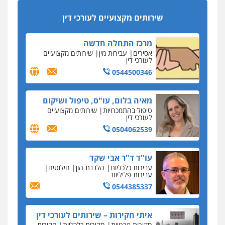
מקצועיים לעורכי דין
סקס בכל מחיר
שירותים מקצועיים לעורכי דין
כתב האישום נגד עו"ד עידן דביר: האונס והמחירון
לאקטים מיניים
מרכז התחלה חדשה
כתב אישום: יו"ר ש"ס לשעבר בחיפה וסינדיקאט
אסירים
עבירות מין
שירותים מקצועיים
ההלוואות של משפחת הרינג
לעורכי דין
הפרקליטות: הרב נתנאל חייק ואביו הרב אריה חייק
0544500346
שמשו אנשי
החשוד ברצח עו"ד ארבל פלדמן טען לרקע נפשי
מאיה בלום, עו"ס, טיפול ושיקום
ושתק בחקירתו
טיפול בהתמכרויות
שירותים מקצועיים
לעורכי דין
בבית המשפט התברר כי לחשוד, אחמד אלרג'וב
מרמלה, לא נערכה
0504062539
יחסי עו"ד לקוח
עו"ד ד"ר אבי שקד
עורכת דין נעצרה בחשד להעברת סם לנאשם בכלא
עבירות כלכליות
הלבנת הון
חילוטים
השרון
עבירות פליליות
0544385337
דבר למיקרופון
נציב תלונות הציבור על השופטים: עדיף למעט
בפרקטיקה של דיונים "מחוץ לפרוטוקול"
איתי חקירות – שירותים לעורכי דין
חקירות פרטיות
חקירות כלכליות
חקירות