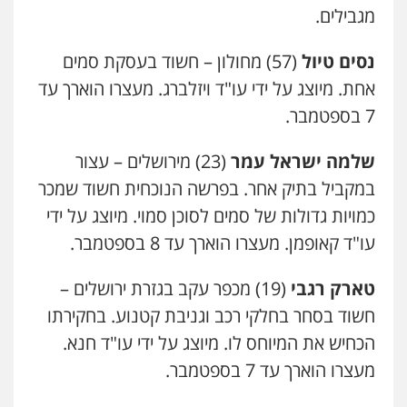
מגבילים.
אחסון אתרים
נסים טיול
(57) מחולון – חשוד בעסקת סמים
מהירות
הגנה
גיבוי
תמיכה
שירותים
מקצועיים לעורכי דין
אחת. מיוצג על ידי עו"ד ויזלברג. מעצרו הוארך עד
7 בספטמבר.
מרכז התחלה חדשה
שלמה ישראל עמר
(23) מירושלים – עצור
אסירים
עבירות מין
שירותים מקצועיים
לעורכי דין
במקביל בתיק אחר. בפרשה הנוכחית חשוד שמכר
0544500346
כמויות גדולות של סמים לסוכן סמוי. מיוצג על ידי
עו"ד קאופמן. מעצרו הוארך עד 8 בספטמבר.
מאיה בלום, עו"ס, טיפול ושיקום
טיפול בהתמכרויות
שירותים מקצועיים
טארק רגבי
(19) מכפר עקב בגזרת ירושלים –
לעורכי דין
0504062539
חשוד בסחר בחלקי רכב וגניבת קטנוע. בחקירתו
הכחיש את המיוחס לו. מיוצג על ידי עו"ד חנא.
עו"ד ד"ר אבי שקד
מעצרו הוארך עד 7 בספטמבר.
עבירות כלכליות
הלבנת הון
חילוטים
עבירות פליליות