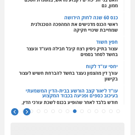
לעורכי דין
ממון, גם
0544500346
כנס 60 שנה לחוק הירושה
ראשי הכנס מדגישים את המהפכה הטכנולגית
שמחייבת שינויי חקיקה
חפץ חשוד
עצור בתיק ניסיון רצח קיבל חבילה מעו"ד ונעצר
בחשד לסחר בסמים
יחסי עו"ד לקוח
עורך דין מהצפון נעצר בחשד להברחת חשיש לעצור
בקישון
עו"ד ליאור קצב הורשע בבית-הדין המשמעתי
בעיכוב כספים ופגיעה בכבוד המקצוע
חודש בלבד לאחר שהופיע בכנס לשכת עורכי הדין,
קצב הורשע
10 מיליון
עורך-דין חשוד בהעלמת הכנסות והתחמקות ממס
רכישה