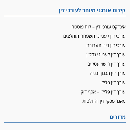
"הבמות של קפלן" לחמאס
קידום אורגני מיוחד לעורכי דין
מאסר לעורך הדין
מאסר בפועל לעו"ד מהצפון שהגיש תביעות
אינדקס עורכי דין – לוח פוסטה
פיקטיביות בשם פלסטינים
עורכי דין לענייני משפחה מומלצים
על המידתיות
ביה"ד המשמעתי ביטל השעיה לצמיתות של
עורכי דין דיני תעבורה
עורכת-דין שהביעה שמחה ב-7 באוקטובר
עורך דין לענייני נדל"ן
אשם
עורך דין רישוי עסקים
עו"ד הלל בבייב הורשע בהונאת עשרות לקוחות,
עורך דין תכנון ובניה
ההסדר: 7-9 שנות מאסר
עורך דין פלילי
דין ומקרקעין
עורך דין פלילי – אסף דוק
עורך דין ברמת השרון נחקר בחשד למרמה בעסקת
נדל"ן
מאגר פסקי דין והחלטות
"אני מכינה 5-6 ג'וינטים ביום"
תובעת משטרתית פוטרה בחשד לעישון סמים
מדורים
שנחשף בפעילות בלשים בטלגרם