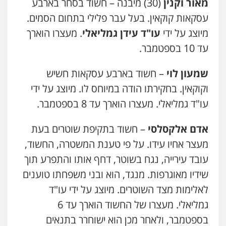
מאור וקנין
(30) מיבנה – חשוד בסחר בארבע
עסקאות קוקאין. בעל עבר פלילי בתחום הסמים.
מיוצג על ידי
עו"ד עידן גמליאלי
. מעצרו הוארך
עד 10 בספטמבר.
שמעון לוי
– חשוד בארבע עסקאות חשיש
וקוקאין. בחקירתו הודה במיוחס לו. מיוצג על ידי
עו"ד גמליאלי. מעצרו הוארך עד 8 בספטמבר.
אדם אלקסלסי
– חשוד בתקיפת שוטרים בעת
ניר קידר – צלם
מעצר אחיו עידו. על פי טענת המשטרה, החשוד,
צילום עורכי דין
שירותים מקצועיים לעורכי
דין
עובד עירייה, נגח בשוטר, דחף אותו והתפרע תוך
0504578527
שידיו מאוגרפות. מנגד, הוא ובני משפחתו טוענים
לאלימות מצד השוטרים. מיוצג על ידי עו"ד
רונן הלל – מוניטין
גמליאלי. מעצרו של החשוד הוארך עד 6
מחיקת כתבות מגוגל ודחיקת אזכורים
שליליים
שירותים מקצועיים לעורכי דין
בספטמבר, ולאחר מכן הוא ישוחרר בתנאים
0522508109