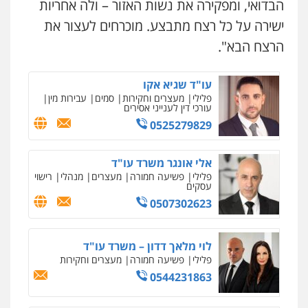
הבדואי, ומפקירה את נשות האזור – ולה אחריות
עו"ד תומר בנישתי
פלילי
מעצרים וחקירות
צווארון לבן
פשיעה
ישירה על כל רצח מתבצע. מוכרחים לעצור את
חמורה
הרצח הבא".
0546657865
עו"ד שגיא אקו
פלילי
מעצרים וחקירות
סמים
עבירות מין
עורכי דין לענייני אסירים
0525279829
אלי אונגר משרד עו"ד
פלילי
פשיעה חמורה
מעצרים
מנהלי
רישוי
עסקים
0507302623
לוי מלאך דדון – משרד עו"ד
פלילי
פשיעה חמורה
מעצרים וחקירות
0544231863