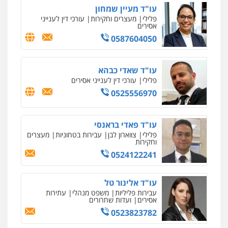
עו"ד מעיין שמחון
פלילי
מעצרים וחקירות
עורכי דין לענייני
אסירים
0587604050
עו"ד שאדי כבהא
פלילי
עורכי דין לענייני אסירים
0525556970
עו"ד פאדי בראנסי
פלילי
צווארון לבן
עבירות בטחוניות
מעצרים
וחקירות
0524122241
עו"ד אלינור טל
עבירות פליליות
משפט מנהלי
עתירות
אסירים
ועדות שחרורים
0523823782
איומים כתובים
ניר קידר – צלם
תושב סכנין חשוד ששלח הודעות מאיימות לעורך דין