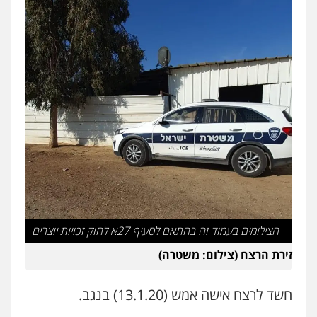
פלילי
פשיעה חמורה
מעצרים וחקירות
קטינים
0538788878
עו"ד אסף דוק
פלילי
עבירות מין
סמים והימורים
פשיעה
חמורה
חקירות ומעצרים
צווארון לבן והונאה
0526885006
עו"ד שלי גורביץ – לוי
משפט פלילי
פשיעה חמורה
מעצרים
וחקירות
צבאי
תעבורה
0544218336
הצילומים בעמוד זה בהתאם לסעיף 27א לחוק זכויות יוצרים
משרד עורכי דין חן ברוך
זירת הרצח (צילום: משטרה)
פלילי
דיני תעבורה
מעצרים וחקירות
0505078733
חשד לרצח אישה אמש (13.1.20) בנגב.