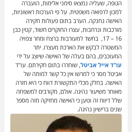
הגופה, שעליה נמצאו סימני אלימות, הועברה
עו"ד ראוף נג'אר
פלילי
עורכי דין לענייני אסירים
מעצרים
למכון לרפואה משפטית. על פי הערכות ראשוניות,
סמים
רכוש
האישה נחנקה. הערב בתום פעולות חקירה
0548009246
מורכבות ונרחבות, עצרו החוקרים חשוד, קטין כבן
16 – 17, בחשד למעורבות ברצח ומחר צפויה
דוד אפרים משרד עורכי דין
פלילי
צווארון לבן
מס הכנסה
מע"מ
המשטרה לבקש את הארכת מעצרו. יתר
0506209859
המעוכבים, בהם בעלה של האישה שיוצג על ידי
עו"ד אייל אביטל
, שוחררו בתום חקירתם. עו"ד
אביטל מסר כי למרשו אין כל קשר למותה של
עדי כרמלי – חברת עו"ד
פלילי
כלכלי
עורכי דין לענייני אסירים
האישה. בחלק מכלי התקשורת דווח כי היא חזרה
0525060666
מאוחר משיעור נהיגה. אולם, מקורבים למשפחה
עו"ד אייל אביטל
שלל דיווח זה וטען כי האישה מחזיקה מזה מספר
פלילי
פשיעה חמורה
מעצרים וחקירות
גיא זהבי משרד עורכי דין
שנים ברישיון נהיגה.
0544712201
פלילי
משפחה
503456449