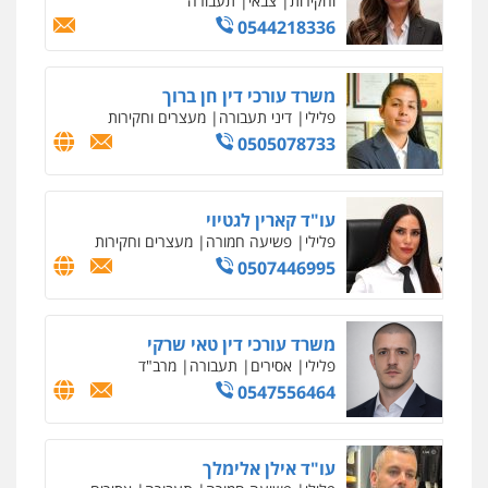
0547780927
עו"ד אסף גונן
פלילי
פשע חמור
תעבורה
צבא
מעצרים
וחקירות
0542255161
גל דהן – משרד עורך דין פלילי
פלילי
פשיעה חמורה
סמים
מעצרים
וחקירות
0544723840
עו"ד ראוף נג'אר
פלילי
עורכי דין לענייני אסירים
מעצרים
סמים
רכוש
0548009246
דוד אפרים משרד עורכי דין