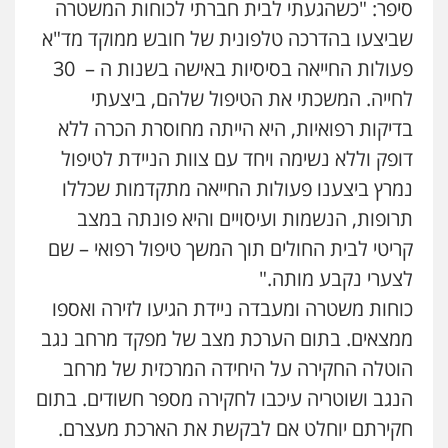
סיפר: "כשהגעתי לבית חברתי לכוחות המשטרה
גיל דביר – משרד עורכי דין
פלילי
פשיעה כלכלית
צווארון לבן
שביצעו בהדרכה טלפונית של חובש ממוקד מד"א
0506217771
פעולות החייאה בסיסיות באישה בשנות ה – 30
לחייה. המשכתי את הטיפול שלהם, ביצעתי
בדיקות רפואיות, היא הייתה מחוסרת הכרה ללא
סלימאן אבו שעירה – משרד עורכי דין
פלילי
בטחוני
צבאי
נזיקין
דופק וללא נשימה ויחד עם צוות הניידת לטיפול
0547780927
נמרץ ביצענו פעולות החייאה מתקדמות שכללו
תרופות, הנשמות ועיסויים והיא פונתה במצב
עו"ד אסף גונן
קריטי לבית החולים תוך המשך טיפול רפואי – שם
פלילי
פשע חמור
תעבורה
צבא
מעצרים
וחקירות
לצערי נקבע מותה."
0542255161
כוחות משטרה ומעבדה ניידת הגיעו לזירה ואספו
ממצאים. בתום הערכת מצב של מפקד מרחב נגב
גל דהן – משרד עורך דין פלילי
הוטלה החקירה על היחידה המרכזית של מרחב
פלילי
פשיעה חמורה
סמים
מעצרים
וחקירות
הנגב ושוטריה עיכבו לחקירה מספר חשודים. בתום
0544723840
חקירתם יוחלט אם לבקשת את הארכת מעצרם.