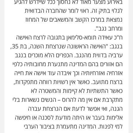
עו"ד אבי כהן
באירוע מצער מאוד לא נחסוך ככל שיידרש להגיע
פלילי
פשיעה חמורה
קטינים
אלימות
לגלוי בתיק זה. ראוי לומר שהחברה הבדואית
סמים
עבירות מין
עו"ד דפנה לביא
משפחה
גישור
0523647066
נמצאת במרכז הקשב והמשאבים של המחוז
0507206063
ומרחב נגב".
ויקי שמואל – משרד עו"ד
ח"כ עאידה תומא-סלימאן בתגובה לרצח האישה
פלילי
משפט פלילי
עו"ד זוהר ארבל
בנגב: "האישה הראשונה שנרצחת השנה, בת 35,
פלילי
פשיעה חמורה
מעצרים וחקירות
0528959600
קטינים
ערביה בדווית מהנגב. הכפרים הלא מוכרים בנגב
0538788878
הם אזורים בהם המדינה מתנערת מחובותיה כלפי
קורל קרוז – עורך דין פלילי
אזרחיה ואזרחיותיה וכך איבדה עוד אישה את חייה
משפט פלילי
עו"ד אסף דוק
ברצח מתועב. כאשר אין רשויות רווחה מתפקדות,
פלילי
עבירות מין
סמים והימורים
פשיעה
0545437431
חמורה
חקירות ומעצרים
צווארון לבן והונאה
כאשר התשתיות לא קיימות והמשטרה לא
0526885006
מתקרבת אם אין מה להרוס – הנשים נשארות בלי
עו"ד עלי סעדי
הגנה, ואי אפשר לדעת אם הנרצחת עברה
פלילי
פשיעה חמורה
ליווי וייצוג בחקירות
ומעצרים
אלימות בעבר או היתה מודעת לסכנה או חיפשה
0508824984
למי לפנות. המדינה מתעמרת בציבור הערבי