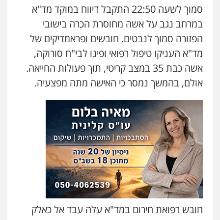
עו"ד קארין לגטיוי
סמוך לשעה 22:50 התקבל דיווח במוקד מד"א
פלילי
פשיעה חמורה
מעצרים וחקירות
במרחב נגב על אשה מחוסרת הכרה בישובי
0507446995
הפזורה סמוך לנבטים. חובשים ופראמדיקים של
מד"א העניקו טיפול רפואי ופינו לבי"ח סורוקה,
משרד עורכי דין טאי שרקי
אשה כבת 35 במצב קריטי, תוך פעולות החייאה.
פלילי
אסירים
תעבורה
מרב"ד
0547556464
אולם, בהמשך נמסר כי האישה מתה מפצעיה.
עו"ד אילן אלימלך
פלילי
פשיעה חמורה
תעבורה
אסירים
0522992110
עו"ד שאדי נאטור
פלילי
פשיעה חמורה
מעצרים וחקירות
0509230800
חובש רפואת חירום במד"א עלה עבד אל כאלק