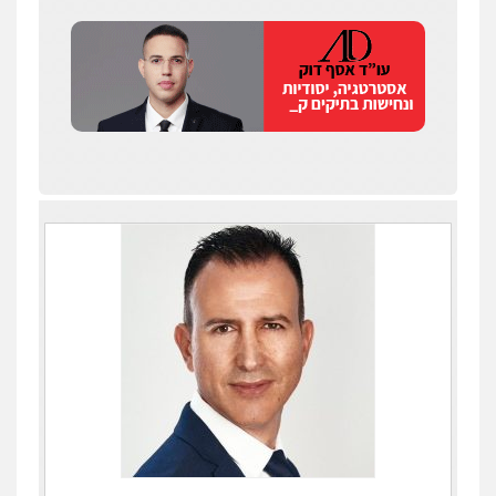
עו"ד איהאב ג'לג'ולי
פלילי
מעצרים וחקירות
עורכי דין לענייני
אסירים
0505216700
אייל בן שושן, עורך דין פלילי
פלילי
מעצרים וחקירות
פשיעה חמורה
נוער
רישום פלילי
0522763105
עו"ד שלומי שרון
פלילי
צבאי
מעצרים וחקירות
0547342002