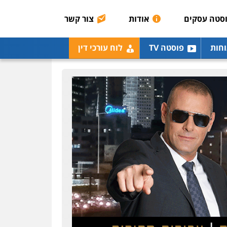
0507913332
סטה עסקים
אודות
צור קשר
עו"ד שלומי שרון
וחות
פוסטה TV
לוח עורכי דין
פלילי
צבאי
מעצרים
וחקירות
0547342002
עו"ד רונן בנדל
משפט פלילי
פשיעה
חמורה
פלילי
0524282442
עו"ד זוהר ארבל
פלילי
פשיעה חמורה
מעצרים וחקירות
קטינים
0538788878