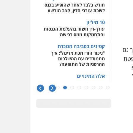
חודש בלבד לאחר שהופיע בכנס
לשכת עורכי הדין, קצב הורשע
10 מיליון
עורך-דין חשוד בהעלמת הכנסות
והתחמקות ממס רכישה
קטינים בסביבה מנוכרת
 גם
"ניכור הורי מכת מדינה": איך
פטת
מתמודדים עם ההשלכות
ההרסניות של התופעה?
6.) היא
אלה המינויים
הוועדה לבחירת שופטים בחרה
26 שופטים ורשמים נוספים
ראו הוזהרתם
הפרקליטות מקדמת הפללת
עורכי דין "קונסילייריז" בחוק
המאבק בארגוני פשיעה
משרות אמון