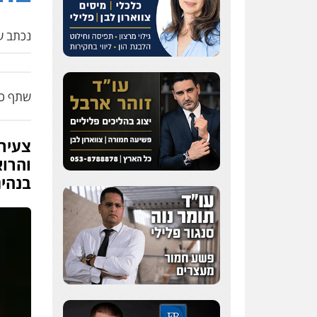
נכתב על
שתף כת
צעיר 
והרוא
בנהיג