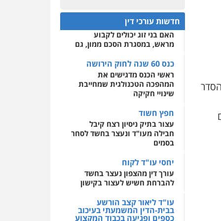
כנס 60 שנה לחוק הירושה:
המתח שבין חוק יחסי ממון
0522508109
חדשות עורכי דין
לבין חוק הירושה
האם בני זוג יכולים לקבוע
אחסון אתרים
מראש, במסגרת הסכם ממון, גם
מהירות
הגנה
גיבוי
תמיכה
שירותים מקצועיים
לעורכי דין
כנס 60 שנה לחוק הירושה
ראשי הכנס מדגישים את
המהפכה הטכנולגית שמחייבת
הסדר
מרכז התחלה חדשה
שינויי חקיקה
אסירים
עבירות מין
שירותים מקצועיים לעורכי
חפץ חשוד
דין
עצור בתיק ניסיון רצח קיבל
חבילה מעו"ד ונעצר בחשד לסחר
0544500346
בסמים
יחסי עו"ד לקוח
עורך דין מהצפון נעצר בחשד
להברחת חשיש לעצור בקישון
עו"ד ליאור קצב הורשע
בבית-הדין המשמעתי בעיכוב
כספים ופגיעה בכבוד המקצוע