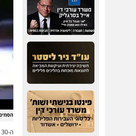
סלימאן אבו שעירה –
משרד עורכי דין
פלילי
בטחוני
צבאי
נזיקין
0547780927
דוד אפרים משרד עורכי
דין
הסמים 
פלילי
צווארון לבן
מס
הכנסה
מע"מ
0506209859