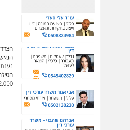
0525077716
סלימאן אבו שעירה –
משרד עורכי דין
פלילי
בטחוני
צבאי
נזיקין
0547780927
הצדדי
דוד אפרים משרד עורכי
הנאשם
דין
פלילי
צווארון לבן
מס
הכנסה
מע"מ
הטילה
0506209859
2,000 שקל ופסילת רישיון ל-15 חוד
עו"ד אשרף שחאדה
פלילי
פשיעה חמורה
מעצרים וחקירות
תעבורה
0549535659
עו"ד שנהב אילון