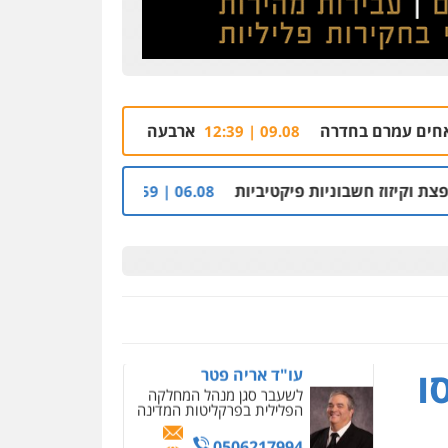
עו"ד שלי גורביץ – לוי
משפט פלילי
פשיעה
חמורה
מעצרים וחקירות
צבאי
תעבורה
0544218336
ארבעה חשודים ברצח אישה לעיני ילדיה בכפר 
09.08 | 12:39
עורך דין תמיר אלטיט
פלילי
תעבורה
ת פיקטיביות
רשות מקרקעי ישראל הרסה בנייה ל
06.08 | 09:59
0545577862
עו"ד אריה פטר
לשעבר סגן מנהל המחלקה
הפלילית בפרקליטות המדינה
0506217994
ניר קידר – צלם
צילום עורכי דין
שירותים
מקצועיים לעורכי דין
ו
עו"ד יאיר בן סימון
0504578527
פלילי
תעבורה
אזרחי
נזיקין
ביטוח
רונן הלל – מוניטין