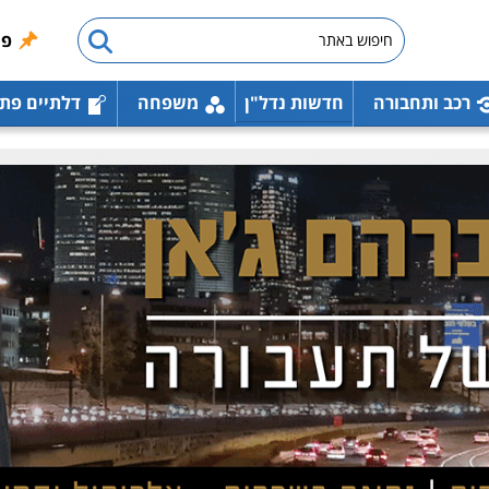
פו
רכב ותחבורה
חדשות נדל"ן
משפחה
דלתיים פת