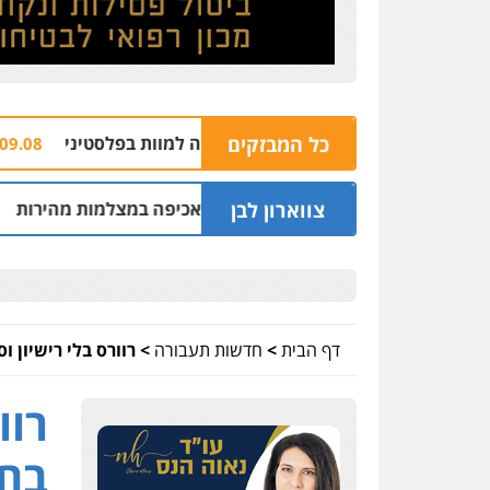
כל המבזקים
בלן עבודות עפר שירה למוות בפלסטיני
מטען חב
09.08 | 14:03
צווארון לבן
קיפות לשינוי סף האכיפה במצלמות מהירות
חשד
09.08 | 13:09
דף הבית
>
חדשות תעבורה
>
רוורס בלי רישיון 
רוו
בחי