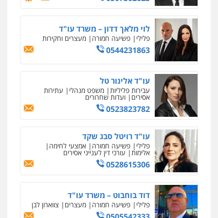
ניר קידר – צלם
עו"ד שלומי שרון
צילום עורכי דין
שירותים מקצועיים לעורכי
דין
פלילי
צבאי
מעצרים וחקירות
לוי מלאך דדון – משרד עו"ד
0547342002
0504578527
פלילי
פשיעה חמורה
מעצרים וחקירות
0544231863
רונן הלל – מוניטין
עו"ד אלון קריטי
מחיקת כתבות מגוגל ודחיקת אזכורים
פלילי
שליליים
כלכלי
אלימות
סמים
שירותים מקצועיים לעורכי דין
מעצרים
עו"ד אלינור טל
0525544654
0522508109
עבירות פליליות
משפט מנהלי
עתירות
אסירים
ועדות שחרורים
0523823782
אחסון אתרים
מנשה, אלמוג – עורכי דין
מהירות
הגנה
גיבוי
תמיכה
שירותים
פלילי
עבירות תנועה
צווארון לבן
תעבורה
מקצועיים לעורכי דין
עורכי דין לענייני אסירים
מעצרים וחקירות
עו"ד רויטל סבג שקד
פלילי
פשיעה חמורה
אמצעי לחימה
0546470989
אלימות
עורכי דין לענייני אסירים
0528615306
מרכז התחלה חדשה
עו"ד זוהר ארבל
אסירים
עבירות מין
שירותים מקצועיים
פלילי
פשיעה חמורה
מעצרים וחקירות
לעורכי דין
קטינים
דוד בוחבוט – משרד עו"ד
0544500346
0538788878
פלילי
פשיעה חמורה
מעצרים
צווארון לבן
0505542333