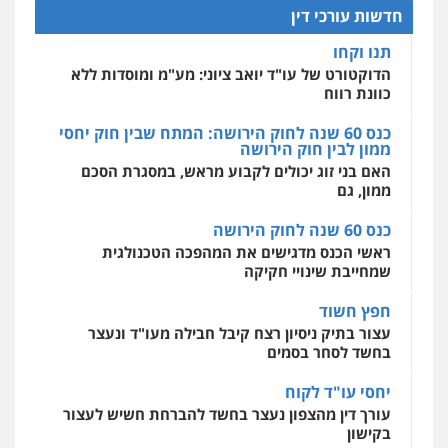
להגנה על עסקים קטנים
חדשות עורכי דין
0525077716
אחסון אתרים
עו"ד עידית שינו-אמיתי
תנו וקחו
מהירות
הגנה
גיבוי
תמיכה
שירותים
פלילי
עורכי דין לענייני אסירים
פשיעה
מקצועיים לעורכי דין
הדוקטורט של עו"ד יואב ציוני: מע"מ ומוסדות ללא
חמורה
מעצרים וחקירות
עו"ד יניב זוסמן
כוונת רווח
פלילי
כלכלי
פשיעה חמורה
מעצרים
0507587013
וחקירות
כנס 60 שנה לחוק הירושה: המתח שבין חוק יחסי
0525199949
ממון לבין חוק הירושה
מרכז התחלה חדשה
עו"ד אביגדור פלדמן
האם בני זוג יכולים לקבוע מראש, במסגרת הסכם
אסירים
עבירות מין
שירותים מקצועיים
פלילי
לעורכי דין
אסירים
צווארון לבן
זכויות אדם
אזרחי
ממון, גם
עו"ד אמיר נאטור
0505345826
0544500346
פלילי
פשיעה חמורה
צווארון לבן
מעצרים
כנס 60 שנה לחוק הירושה
0543326767
ראשי הכנס מדגישים את המהפכה הטכנולגית
שמחייבת שינויי חקיקה
עו"ד יאיר בן סימון
פלילי
תעבורה
אזרחי
נזיקין
ביטוח
חפץ חשוד
עו"ד פאדי זועבי
0505719060
פלילי
פשיעה חמורה
סמים
עורכי דין לענייני
עצור בתיק ניסיון רצח קיבל חבילה מעו"ד ונעצר
אסירים
תעבורה
בחשד לסחר בסמים
0506984757
יחסי עו"ד לקוח
עו"ד נס בן נתן
עורך דין מהצפון נעצר בחשד להברחת חשיש לעצור
פלילי
כלכלי
פשיעה חמורה
נוער
עו"ד אתנה אדרי
בקישון
0505555110
פשיעה חמורה
כלכלי
פלילי
מעצרים