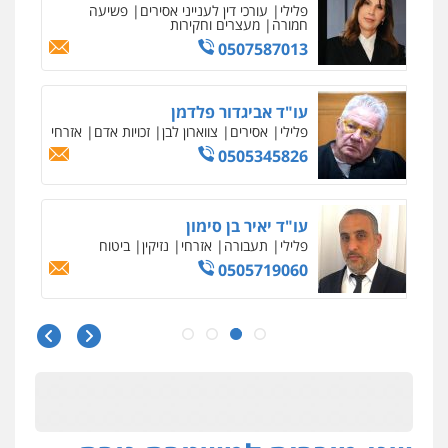
פלילי
עורכי דין לענייני אסירים
פשיעה
חמורה
מעצרים וחקירות
0507587013
עו"ד אביגדור פלדמן
פלילי
אסירים
צווארון לבן
זכויות אדם
אזרחי
עו"ד דותן דניאלי
0505345826
פלילי
פשיעה חמורה
צווארון לבן
פשיעה
כלכלית
עורכי דין לענייני אסירים
נוער
0542442982
עו"ד יאיר בן סימון
פלילי
תעבורה
אזרחי
נזיקין
ביטוח
עו"ד שנהב אילון
0505719060
פלילי
פשיעה חמורה
חקירות ומעצרים
נוער
עורכי דין לענייני אסירים
תעבורה
0549475678
עו"ד נס בן נתן
פלילי
כלכלי
פשיעה חמורה
נוער
עו"ד אורנת קמרון
0505555110
פלילי
תעבורה
עורכי דין לענייני אסירים
משפחה
נוער
0505417090
עו"ד משה פלמור