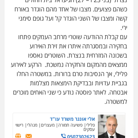
עו"ד ראוף נג'אר
כשהם פצועים. מצבו של אחד מהם הוגדר באורח
פלילי
עורכי דין לענייני אסירים
מעצרים
סמים
רכוש
קורל קרוז – עורך דין פלילי
קשה ומצבו של השני הוגדר קל ועל גופם סימני
0548009246
משפט פלילי
ירי.
0545437431
עם קבלת ההודעה שוטרי מרחב העמקים פתחו
עו"ד אלון ארז
פלילי
צבאי
סמים
אלימות במשפחה
צווארון
בחקירה ובמסגרתה איתרו את זירת האירוע
לבן
עו"ד עלי סעדי
בשכונה המזרחית בנצרת. השוטרים נאספו
פלילי
פשיעה חמורה
ליווי וייצוג בחקירות
0507368203
ומעצרים
ממצאים מהמקום והחקירה נמשכת. הרקע לאירוע
0508824984
שחר לדובסקי, עו"ד
פלילי, אך הנסיבות טרם ברורות. במשטרה החלו
פלילי
מעצרים וחקירות
עבירות המתה
עורכי
בגביית עדויות ובבדיקת הימצאות מצלמות
דין לענייני אסירים
עו"ד שגיא אקו
פלילי
מעצרים וחקירות
סמים
עבירות מין
0507913332
אבטחה. לאתר פוסטה נודע כי שני האחים מוכרים
עורכי דין לענייני אסירים
למשטרה.
0525279829
עו"ד איהאב ג'לג'ולי
פלילי
מעצרים וחקירות
עורכי דין לענייני
אסירים
אלי אונגר משרד עו"ד
פלילי
פשיעה חמורה
מעצרים
מנהלי
רישוי
0505216700
עסקים
0507302623