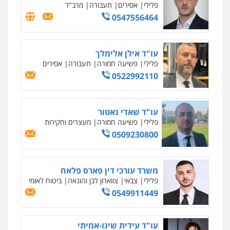
פלילי
אסירים
תעבורה
מרב"ד
0547556464
עו"ד אילן אלימלך
פלילי
פשיעה חמורה
תעבורה
אסירים
0522992110
עו"ד שאדי נאטור
פלילי
פשיעה חמורה
מעצרים וחקירות
0509230800
משרד עורכי דין פארס פלאח
פלילי
צבאי
צווארון לבן והונאה
ביטוח לאומי
0549911449
עו"ד עידית שינו-אמיתי