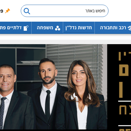
פו
רכב ותחבורה
חדשות נדל"ן
משפחה
דלתיים פת