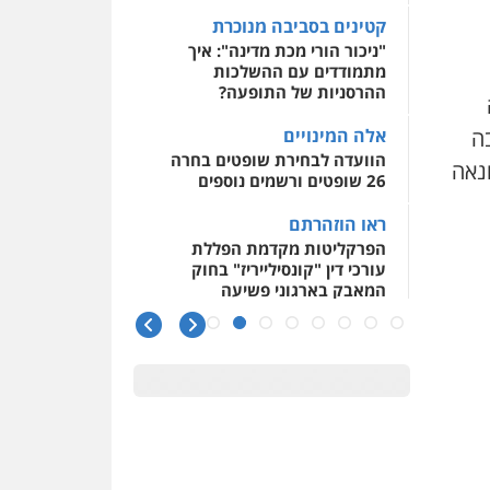
קטינים בסביבה מנוכרת
"ניכור הורי מכת מדינה": איך
עו"ד אליה חן ברק
מתמודדים עם ההשלכות
פלילי
פשיעה חמורה
ליווי
וייצוג בחקירות ומעצרים
ההרסניות של התופעה?
אסירים
נוער
בה
אלה המינויים
0525914163
הוועדה לבחירת שופטים בחרה
נאה
26 שופטים ורשמים נוספים
משרד עורכי דין פארס
פלאח
ראו הוזהרתם
פלילי
צבאי
צווארון לבן
והונאה
ביטוח לאומי
הפרקליטות מקדמת הפללת
עורכי דין "קונסילייריז" בחוק
0549911449
המאבק בארגוני פשיעה
עו"ד עידית שינו-אמיתי
משרות אמון
פלילי
עורכי דין לענייני
יו"ר מחוז ת"א משבץ עובדות
אסירים
פשיעה חמורה
שלו למינוי דייני בית הדין
מעצרים וחקירות
למשמעת
0507587013
האופנוע חזר הביתה
עו"ד גיל פרידמן והרפתקאות
עו"ד יאיר בן סימון
אופנוע השטח שלו