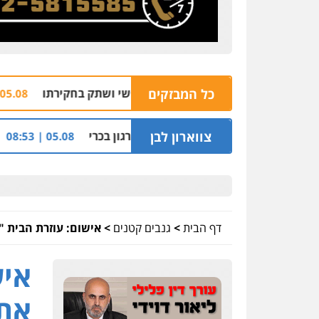
כל המבזקים
בל פלדמן טען לרקע נפשי ושתק בחקירתו
הרצח 
05.08 | 19:50
 בנימין בתיק נצרת וארגון בכרי
צווארון לבן
החשודים בפרשת 
05.08 | 08:53
דף הבית
>
גנבים קטנים
>
אישום: עוזרת הבית "
איש
את 