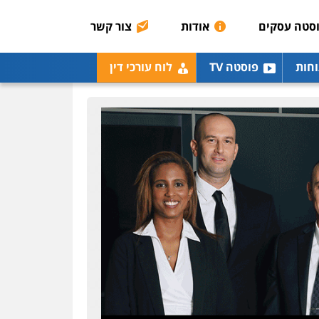
0507003001
סטה עסקים
אודות
צור קשר
מנשה, אלמוג – עורכי דין
וחות
פוסטה TV
לוח עורכי דין
פלילי
עבירות תנועה
צווארון לבן
תעבורה
עורכי
דין לענייני אסירים
מעצרים
וחקירות
0546470989
עו"ד אבי כהן
פלילי
פשיעה חמורה
קטינים
אלימות
סמים
עבירות מין
0523647066
ויקי שמואל – משרד עו"ד
פלילי
משפט פלילי
0528959600