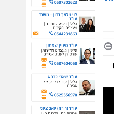
מחיקת כתבות מגוגל
0507302623
ודחיקת אזכורים שליליים
שירותים מקצועיים לעורכי
דין
לוי מלאך דדון – משרד
עו"ד
0522508109
פלילי
פשיעה חמורה
מעצרים וחקירות
אחסון אתרים
0544231863
מהירות
הגנה
גיבוי
תמיכה
שירותים מקצועיים
Messag
Print
Fa
E
עו"ד מעיין שמחון
לעורכי דין
פלילי
מעצרים וחקירות
עורכי דין לענייני אסירים
מרכז התחלה חדשה
0587604050
אסירים
עבירות מין
שירותים מקצועיים לעורכי
דין
עו"ד שאדי כבהא
פלילי
עורכי דין לענייני
0544500346
אסירים
מאיה בלום, עו"ס,
0525556970
טיפול ושיקום
טיפול בהתמכרויות
שירותים מקצועיים לעורכי
אבי שקד מונה
עו"ד (רו"ח) יואב ציוני
דין
כחבר ועדת איסור הלבנת הון
עבירות מס
הלבנת הון