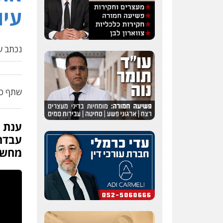
עיו
נכתב על
שתף כת
עדי כרמלי – חברת עו"ד
ענת 
פלילי
כלכלי
עורכי דין
לענייני אסירים
מחשב
0525060666
גיא זהבי משרד עורכי דין
פלילי
משפחה
503456449