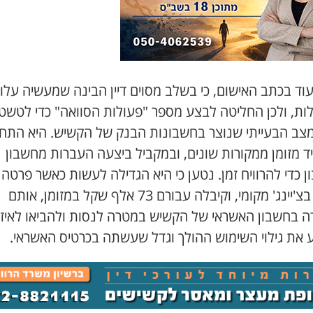
וד בכתב האישום, כי בשלב מסוים דיין הבינה שמעשיה עלו
ות, ולכן החליטה לבצע מספר "פעולות הסוואה" כדי לטשט
צב הבעייתי שנוצר בחשבונות הבנק של הקשיש. היא התח
ד מזומן ממקורות שונים, ובמקביל ביצעה העברות מחשבון
צ'קים בצ'יינג' מקומי, וקיבלה עבורם 73 אלף שקל במזומן, אותם
ה בחשבון האשראי של הקשיש במטרה לנסות ולהביאו לאיזו
ע את גילוי השימוש ההולך וגדל שעשתה בכרטיס האשראי.