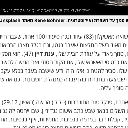
הצילומים בעמוד זה בהתאם לסעיף 27א לחוק זכויות יוצרים
על העוזרת (אילוסטרציה: Rene Böhmer מאתר Unsplash)
ניצול שואה מאשקלון (83) עיוור ונכה סיעודי 100 אחוז, שעבר ח
ים מאוד בשל התלאות שעבר בגטו, וגם בגלל מצבו הבריאות
 סמך מאוד על עוזרת הבית שלו,
ענת דיין
(47). הוא הפקי
 את כרטיסי האשראי שלו, את הקוד הסודי ואת הגישה לחשבו
לו. סביר להניח כי אילו היה יודע שישבה בעבר בכלא עקב
 שביצעה בחברות בהן עבדה כמנהלת חשבונות, כנראה שה
 סומך עליה.
כך או אחרת, פרקל
השלום בבאר שבע כתב אישום נגד דיין, שבו ייחסה לה גני
ד, קבלת דבר במרמה בנסיבות מחמירות, זיוף בנסיבות מחמ
ש במסמך מזויף. כתב האישום מתאר באופן מפורט את