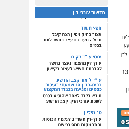
עו"ד דרוויש נאשף
ראשי הכנס מדגישים את
פלילי
פשיעה חמורה
זכויות
0522508109
המהפכה הטכנולגית שמחייבת
חדשות עורכי דין
אדם
שינויי חקיקה
0527448141
אחסון אתרים
מהירות
הגנה
גיבוי
חפץ חשוד
תמיכה
שירותים מקצועיים
חליל ביאדי – משרד
עצור בתיק ניסיון רצח קיבל
לעורכי דין
לים
עורכי דין
חבילה מעו"ד ונעצר בחשד לסחר
פלילי
דיני תעבורה
מעצרים
ש
בסמים
וחקירות
פשיעה חמורה
אסירים
מרכז התחלה חדשה
ילה
יחסי עו"ד לקוח
אסירים
עבירות מין
0509636895
עורך דין מהצפון נעצר בחשד
שירותים מקצועיים לעורכי
דין
להברחת חשיש לעצור בקישון
לחשבון כדי להרוויח זמן. נטען כי היא הגדילה לעשות כאשר פרטה 13
עו"ד איהאב זבידאת
פלילי
פשיעה חמורה
ארגוני
0544500346
עו"ד ליאור קצב הורשע
פשע
עבירות המתה
בבית-הדין המשמעתי בעיכוב
עבירות מין
ן
כספים ופגיעה בכבוד המקצוע
0509930581
חודש בלבד לאחר שהופיע בכנס
לשכת עורכי הדין, קצב הורשע
עו"ד יפעת שוורץ סיל
10 מיליון
פלילי
תעבורה
עורך-דין חשוד בהעלמת הכנסות
והתחמקות ממס רכישה
0523379525