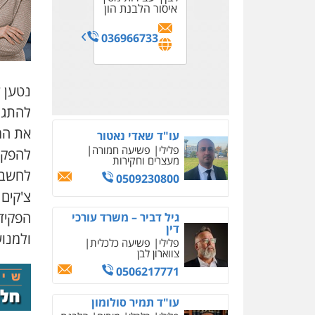
פלילי
תעבורה
פשיעה
0522992110
עורכי דין
לענייני אסירים
איסור הלבנת הון
0502585250
חמורה
כלכלי
מעצרים וחקירות
אסירים
ועדות
0548080803
מיסים
צווארון
0502222488
שחרורים ועתירות
עו"ד יוסי חמצני
0523307111
0506270283
לבן
036966733
כלכלי
צווארון לבן
פשיעה
0542600055
0528388640
כלכלית
עבירות מס
הלבנת
הון
נטען ע
0505471497
להתגל
את המ
עו"ד שאדי נאטור
פלילי
פשיעה חמורה
להפקי
מעצרים וחקירות
0509230800
הפקיד
גיל דביר – משרד עורכי
דין
ולמנו
פלילי
פשיעה כלכלית
צווארון לבן
0506217771
עו"ד תמיר סולומון