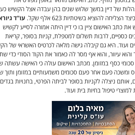
לות של דיין במשך שלוש שנים בהן עבדה אצל הקשיש כעו
יצד הצליחה להוציא בשיטתיות 623 אלף שקל.
עו"ד גיורא
את כתב האישום ציין בו כי דיין היתה אמורה לסייע לקשיש
ים כספיים, לרבות תשלום למטפלת, קניות בסופר, קריאת
ם ועוד. היא גם קיבלה גישה מלאה לכרטיס האשראי של הק
והוא עיוור, והוא אף מסר לה כאמור את הקוד הסודי כדי ש
 סכומי כסף במזומן. מכתב האישום עולה כי האישה עשתה ש
ס ומשכה פעם אחר פעם סכומים משמעותיים במזומן ותוך ש
, אותם ניצלה לקניות בסופר לביתה הפרטי, בחנויות בגדים,
למוצרי טיפול בחיות בית ועוד.