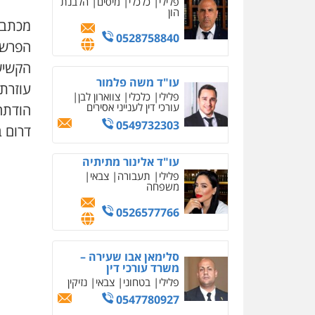
פלילי
כלכלי
מיסים
הלבנת
הון
מכתב 
0528758840
הפרשה.
הקשיש
עו"ד משה פלמור
עוזרת 
פלילי
כלכלי
צווארון לבן
עורכי דין לענייני אסירים
הודתה
0549732303
דרום 
עו"ד אלינור מתיתיה
פלילי
תעבורה
צבאי
משפחה
0526577766
סלימאן אבו שעירה –
משרד עורכי דין
פלילי
בטחוני
צבאי
נזיקין
0547780927