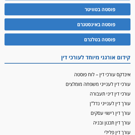
האופנוע חזר הביתה
פוסטה בטוויטר
עו"ד גיל פרידמן והרפתקאות אופנוע השטח שלו
הזכות לטנף
פוסטה באינסטגרם
זוכה עורך-דין שהשווה את ברק לסינוואר ואת
"הבמות של קפלן" לחמאס
פוסטה בטלגרם
מאסר לעורך הדין
מאסר בפועל לעו"ד מהצפון שהגיש תביעות
קידום אורגני מיוחד לעורכי דין
פיקטיביות בשם פלסטינים
על המידתיות
אינדקס עורכי דין – לוח פוסטה
ביה"ד המשמעתי ביטל השעיה לצמיתות של
עורכי דין לענייני משפחה מומלצים
עורכת-דין שהביעה שמחה ב-7 באוקטובר
עורכי דין דיני תעבורה
אשם
עורך דין לענייני נדל"ן
עו"ד הלל בבייב הורשע בהונאת עשרות לקוחות,
ההסדר: 7-9 שנות מאסר
עורך דין רישוי עסקים
דין ומקרקעין
עורך דין תכנון ובניה
עורך דין ברמת השרון נחקר בחשד למרמה בעסקת
עורך דין פלילי
נדל"ן