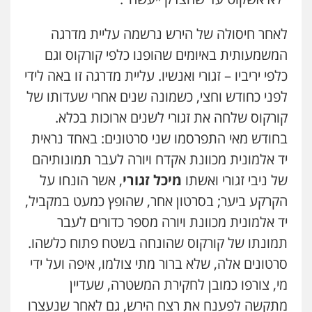
לאחר חיסולה של הירש נרשמה עליית מדרגה
המשמעותית באיומים שהופנו כלפי קורקוס וגם
כלפי יריביו – זגורי ואנשיו. עליית מדרגה זו באה לידי
לפני כחודש וחצי, כשמונה שנים אחרי שעדותו של
קורקוס שלחה את זגורי לשנים ארוכות בכלא.
בחודש מאי התפרסמו שני סרטונים: באחד נראית
יד אלמונית מכוונת אקדח ויורה לעבר תמונותיהם
של ניבי זגורי ואשתו
מיכל זגורי
, אשר הונחו על
הקרקע ביער; בסרטון אחר, שהופץ כמעט במקביל,
יד אלמונית מכוונת ויורה מספר כדורים לעבר
תמונתו של קורקוס שהונחה בשטח פתוח כלשהו.
ניר קידר – צלם
צילום עורכי דין
שירותים מקצועיים לעורכי
סרטונים אלה, שלא ברור מתי צולמו, איפה ועל ידי
דין
מי, צורפו כמובן לחקירת המשטרה, שעדיין
0504578527
מתקשה לפענח את רצח הירש, גם לאחר שנעצרו