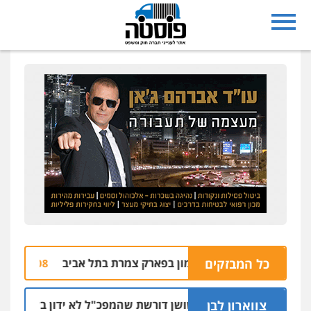
כל המבזקים
שוב: רימון בפארק צמרת בתל אביב
בחזרה
10.08 | 11:44
צווארון לבן
ניצב שושן דורשת שהמפכ"ל לא ידון בעניינה בגלל קרבת