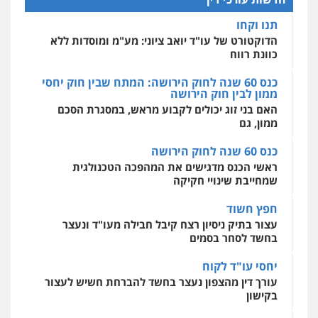
הדוקטורט של עו"ד יואב ציוני: מע"מ ומוסדות ללא
כוונת רווח
מרכז התחלה חדשה
אסירים
עבירות מין
שירותים מקצועיים
כנס 60 שנה לחוק הירושה: המתח שבין חוק יחסי
לעורכי דין
ממון לבין חוק הירושה
0544500346
האם בני זוג יכולים לקבוע מראש, במסגרת הסכם
ממון, גם
כנס 60 שנה לחוק הירושה
ראשי הכנס מדגישים את המהפכה הטכנולגית
שמחייבת שינויי חקיקה
חפץ חשוד
עצור בתיק ניסיון רצח קיבל חבילה מעו"ד ונעצר
בחשד לסחר בסמים
יחסי עו"ד לקוח
עורך דין מהצפון נעצר בחשד להברחת חשיש לעצור
בקישון
עו"ד ליאור קצב הורשע בבית-הדין המשמעתי
בעיכוב כספים ופגיעה בכבוד המקצוע