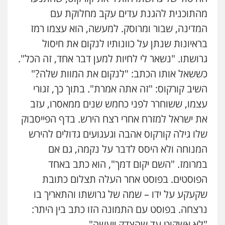
מהתוכנית להגנת עדים עקב מחלוקת עם
המדינה, שבור ומרוסק. למעשה, הוא עצמו רמז
בראיונות שנתן על כוונותיו לנקום את חיסול
גרושתו. "נשאר לי לחיות למען דבר אחד, זה הכל".
כששאל אותו הכתב: "לנקום את המוות שלה?"
השיב קורקוס: "זה אתה אמרת". בתוך כך, זגורי
עצמו, ששוחרר לפני כחמש שנים ממאסרו, עזב
את ישראל למזרח אחרי רצח הירש. בדף הפייסבוק
שלו גילה קורקוס אהבה וגעגועים גדולים להירש
המנוחה ולא היסס לדבר על נקמה, גם אם
במרומז. "השם יקום דמך", הוא כתב באחד
הפוסטים. בפוסט אחר העלה תצלום כתובת
שקעקע על ידו – שמה של גרושתו והתאריך בו
נרצחה. בפוסט עם התמונה הזו כתב בין היתר:
"לא אשקוט עד שהצדק ייעשה".