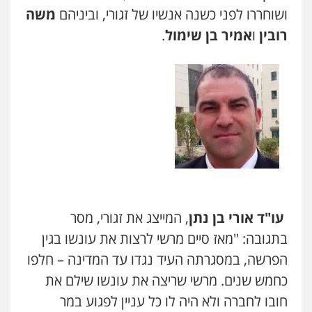
רונן הלל – מוניטין
ושוחררו לפני כשנה אנשיו של זגורי, וביניהם
משה
מחיקת כתבות מגוגל ודחיקת אזכורים
רובין
ו
אמיר בן שימול
.
שליליים
שירותים מקצועיים לעורכי דין
0522508109
אחסון אתרים
מהירות
הגנה
גיבוי
תמיכה
שירותים
מקצועיים לעורכי דין
מרכז התחלה חדשה
אסירים
עבירות מין
שירותים מקצועיים
לעורכי דין
0544500346
עו"ד אורי בן נתן
, המייצג את זגורי, מסר
בתגובה: "מאז סיים מרשי לרצות את עונשו בגין
מאיה בלום, עו"ס, טיפול ושיקום
הפרשה, במסגרתה העיד נגדו עד המדינה – חלפו
טיפול בהתמכרויות
שירותים מקצועיים
לעורכי דין
כחמש שנים. מרשי שריצה את עונשו שילם את
0504062539
חובו לחברה ולא היה לו כל עניין לפגוע במר