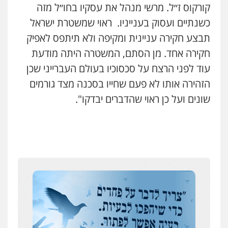
קורקוס ז״ל. מרשי מנהל את עסקיו בחו״ל מזה
עו"ד ד"ר אבי שקד
כשנתיים ועסוק בענייניו. ראוי שמשטרת ישראל
עבירות כלכליות
הלבנת הון
חילוטים
עבירות פליליות
תבצע חקירה עניינית ומקיפה ולא תיתפס לאפיק
0544385337
חקירה אחד. מן הסתם, המשטרה היתה מודעת
עוד לפני הרצח על סכסוכיו בעולם העברייני שכן
איתי חקירות – שירותים לעורכי דין
חקירות פרטיות
חקירות כלכליות
חקירות
הזהירה אותו לא פעם שחייו בסכנה מצד גורמים
אישות
איתורים
שונים ועל כן ראוי שהדברים יבדקו".
0537865001
ניר קידר – צלם
איומים כתובים
צילום עורכי דין
שירותים מקצועיים לעורכי
דין
תושב סכנין חשוד ששלח הודעות מאיימות לעורך דין
0504578527
מקומי
אבי שקד מונה
רונן הלל – מוניטין
כחבר ועדת איסור הלבנת הון בלשכת עורכי הדין
מחיקת כתבות מגוגל ודחיקת אזכורים
שליליים
שירותים מקצועיים לעורכי דין
194 עורכי הדין החדשים
0522508109
אחרי המלחמה: הוסמכו בירושלים עורכות ועורכי