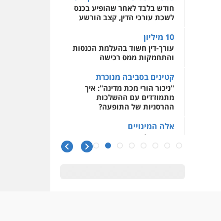
חודש בלבד לאחר שהופיע בכנס
לשכת עורכי הדין, קצב הורשע
10 מיליון
עורך-דין חשוד בהעלמת הכנסות
והתחמקות ממס רכישה
קטינים בסביבה מנוכרת
"ניכור הורי מכת מדינה": איך
מתמודדים עם ההשלכות
ההרסניות של התופעה?
אלה המינויים
הוועדה לבחירת שופטים בחרה
26 שופטים ורשמים נוספים
ראו הוזהרתם
הפרקליטות מקדמת הפללת
עורכי דין "קונסילייריז" בחוק
המאבק בארגוני פשיעה
משרות אמון