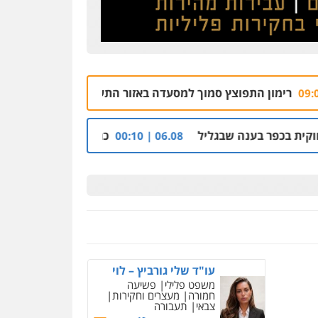
ץ סמוך למסעדה באזור התעשייה בראשון לציון
צ
09.08 | 08:54
שבגליל
כתב אישום: יו"ר ש"ס לשעבר בחיפה וס
06.08 | 00:10
ניר קידר – צלם
צילום עורכי דין
שירותים
מקצועיים לעורכי דין
עו"ד שלי גורביץ – לוי
0504578527
משפט פלילי
פשיעה
חמורה
מעצרים וחקירות
צבאי
תעבורה
רונן הלל – מוניטין