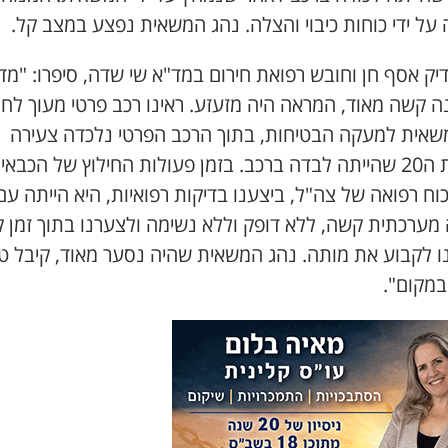
על ידי כוחות כיבוי והצלה. נהג המשאית נפצע במצב קל.
ק אסף חן וחובש רפואת חירום במד"א שי שדה, סיפרו: "מד
 קשה מאוד, המראה היה מזעזע. ראינו רכב פרטי מעוך לחל
משאית למעקה הבטיחות, בתוך הרכב הפרטי נלכדה צעירה
בשנות ה20 שהייתה לבדה ברכב. בזמן פעולות החילוץ של הכבאי
כוח רפואה של צה"ל, ביצענו בדיקות רפואיות, היא הייתה עם
 מערכתית קשה, ללא דופק וללא נשימה ולצערנו בתוך זמן 
ו לקבוע את מותה. נהג המשאית שהיה נסער מאוד, קיבל טי
במקום".