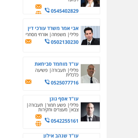
0502130230
עו"ד מוחמד סביחאת
פלילי
תעבורה
פשיעה
כלכלית
0525077716
עו"ד אסף גונן
פלילי
פשע חמור
תעבורה
צבא
מעצרים וחקירות
0542255161
עו"ד שנהב אילון
פלילי
פשיעה חמורה
חקירות ומעצרים
נוער
עורכי דין לענייני אסירים
תעבורה
0549475678