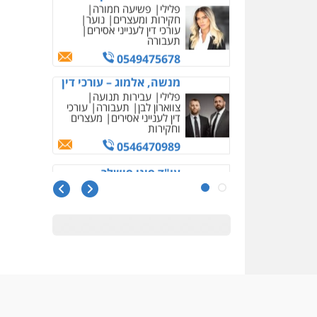
מנשה, אלמוג – עורכי דין
פלילי
עבירות תנועה
צווארון לבן
תעבורה
עורכי
דין לענייני אסירים
מעצרים
וחקירות
0546470989
עו"ד פיני פישלר
פלילי
תעבורה
מח"ש
אזרחי
כלכלי
0505234000
עו"ד עלי סעדי
פלילי
פשיעה חמורה
ליווי
וייצוג בחקירות ומעצרים
0508824984
מצגר ושות', חברת עורכי
דין
נדל"ן / עסקים
משפחה
תעבורה
כלכלי
הוצאה
לפועל