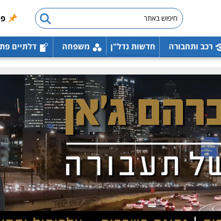
פו
רכב ותחבורה
חדשות נדל"ן
משפחה
דלתיים פת