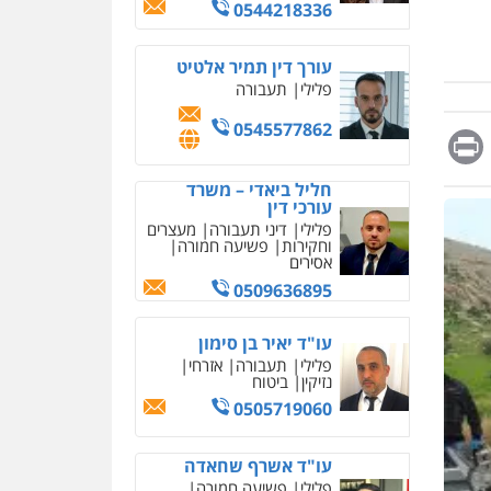
מחיקת כתבות מגוגל
0544218336
ודחיקת אזכורים שליליים
שירותים מקצועיים לעורכי
דין
עורך דין תמיר אלטיט
פלילי
תעבורה
0522508109
0545577862
Messag
Print
Fa
E
אחסון אתרים
מהירות
הגנה
גיבוי
תמיכה
שירותים מקצועיים
חליל ביאדי – משרד
לעורכי דין
עורכי דין
פלילי
דיני תעבורה
מעצרים
וחקירות
פשיעה חמורה
אסירים
מרכז התחלה חדשה
אסירים
עבירות מין
0509636895
שירותים מקצועיים לעורכי
דין
עו"ד יאיר בן סימון
0544500346
פלילי
תעבורה
אזרחי
נזיקין
ביטוח
מאיה בלום, עו"ס,
0505719060
טיפול ושיקום
טיפול בהתמכרויות
שירותים מקצועיים לעורכי
איומים כתובים
עו"ד אשרף שחאדה
דין
תושב סכנין חשוד ששלח הודעות
פלילי
פשיעה חמורה