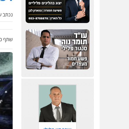
נכתב על
שתף כת