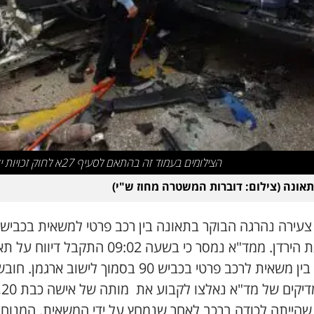
הצילומים בעמוד זה בהתאם לסעיף 27א לחוק זכויות יוצרים
תאונה (צילום: דוברות המשטרה מחוז ש"י)
בבקעת הירדן. ממד"א נמסר כי בשעה 09:02 התקבל דיוו
דרכים בין משאית לרכב פרטי בכביש 90 בסמוך לישוב ארגמן. 
ופר
שהייתה לכודה ברכב לאחר שנמחץ על ידי המשאית. המנוח