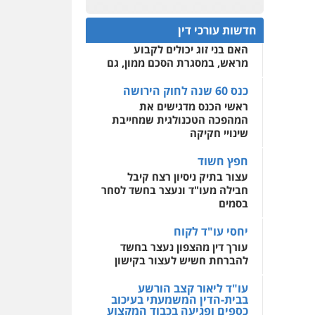
כנס 60 שנה לחוק הירושה:
המתח שבין חוק יחסי ממון
0522508109
חדשות עורכי דין
לבין חוק הירושה
האם בני זוג יכולים לקבוע
אחסון אתרים
מראש, במסגרת הסכם ממון, גם
מהירות
הגנה
גיבוי
תמיכה
שירותים מקצועיים
לעורכי דין
כנס 60 שנה לחוק הירושה
ראשי הכנס מדגישים את
המהפכה הטכנולגית שמחייבת
מרכז התחלה חדשה
שינויי חקיקה
אסירים
עבירות מין
שירותים מקצועיים לעורכי
חפץ חשוד
דין
עצור בתיק ניסיון רצח קיבל
חבילה מעו"ד ונעצר בחשד לסחר
0544500346
בסמים
יחסי עו"ד לקוח
עורך דין מהצפון נעצר בחשד
להברחת חשיש לעצור בקישון
עו"ד ליאור קצב הורשע
בבית-הדין המשמעתי בעיכוב
כספים ופגיעה בכבוד המקצוע