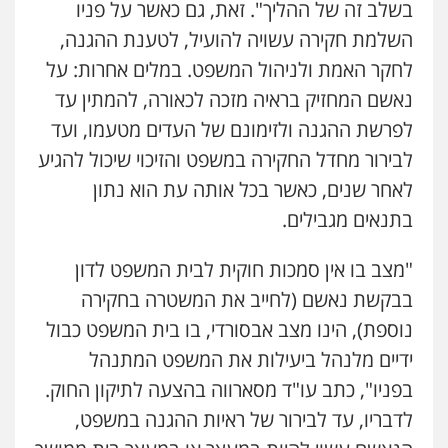
0504578527
בשלב זה של ההליך". זאת, גם כאשר על פניו
השלמת חקירה עשויה להועיל, לטענת ההגנה,
רונן הלל – מוניטין
לחקר האמת ולניהול המשפט. במלים אחרות: על
מחיקת כתבות מגוגל ודחיקת אזכורים
שליליים
שירותים מקצועיים לעורכי דין
נאשם המחזיק בראיה מזכה לכאורה, להמתין עד
0522508109
לפרשת ההגנה ולזימונם של העדים מטעמו, ועד
לבירור מחדל החקירה במשפט והזיכוי שיכול להגיע
אחסון אתרים
לאחר שנים, כאשר בכל אותה עת הוא נתון
מהירות
הגנה
גיבוי
תמיכה
שירותים
מקצועיים לעורכי דין
בתנאים מגבילים.
"מצב בו אין סמכות חוקית לבית המשפט לדון
מרכז התחלה חדשה
בבקשת נאשם (לחייב את המשטרה בחקירה
אסירים
עבירות מין
שירותים מקצועיים
לעורכי דין
נוספת), הינו מצב אבסורדי, בו בית המשפט כבול
0544500346
ידיים מלנהל ביעילות את המשפט המתנהל
בפניו", כתב עו"ד מסארווה בהצעה לתיקון החוק.
מאיה בלום, עו"ס, טיפול ושיקום
לדבריו, עד לבירור של ראיות ההגנה במשפט,
טיפול בהתמכרויות
שירותים מקצועיים
לעורכי דין