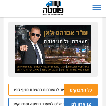
כל המבזקים
בי רחובות נעצרו בחשד למעורבות בהצתת סניף ג'פניקה בגבעתיי
צווארון לבן
כתב אישום: יו"ר ש"ס לשעבר בחיפה וסינדיקאט ההלוואות 