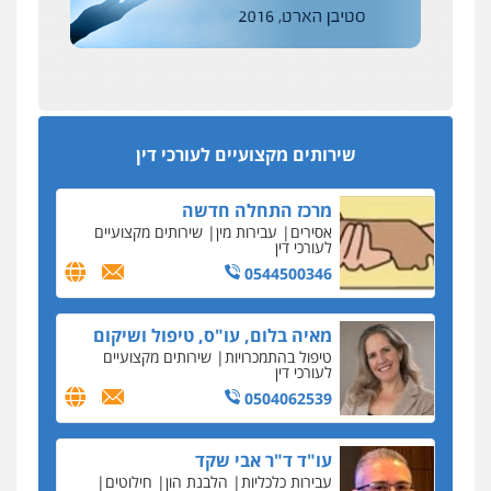
הדין החדשים
0522508109
עסקה חמה
מפקח במס הכנסה ועורך-דין חשודים בהצהרה כוזבת
אחסון אתרים
על עסקת נדל"ן בצפון
מהירות
הגנה
גיבוי
תמיכה
שירותים
מקצועיים לעורכי דין
סקס בכל מחיר
שירותים מקצועיים לעורכי דין
כתב האישום נגד עו"ד עידן דביר: האונס והמחירון
לאקטים מיניים
מרכז התחלה חדשה
כתב אישום: יו"ר ש"ס לשעבר בחיפה וסינדיקאט
אסירים
עבירות מין
שירותים מקצועיים
ההלוואות של משפחת הרינג
לעורכי דין
הפרקליטות: הרב נתנאל חייק ואביו הרב אריה חייק
0544500346
שמשו אנשי
החשוד ברצח עו"ד ארבל פלדמן טען לרקע נפשי
מאיה בלום, עו"ס, טיפול ושיקום
ושתק בחקירתו
טיפול בהתמכרויות
שירותים מקצועיים
לעורכי דין
בבית המשפט התברר כי לחשוד, אחמד אלרג'וב
מרמלה, לא נערכה
0504062539
יחסי עו"ד לקוח
עו"ד ד"ר אבי שקד
עורכת דין נעצרה בחשד להעברת סם לנאשם בכלא
עבירות כלכליות
הלבנת הון
חילוטים
השרון