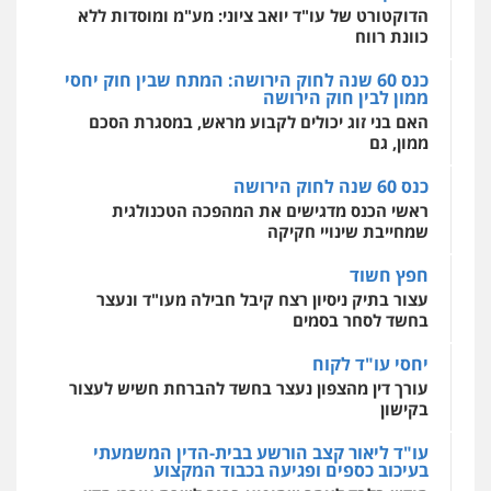
מקצועיים לעורכי דין
הדוקטורט של עו"ד יואב ציוני: מע"מ ומוסדות ללא
כוונת רווח
כנס 60 שנה לחוק הירושה: המתח שבין חוק יחסי
ממון לבין חוק הירושה
מרכז התחלה חדשה
האם בני זוג יכולים לקבוע מראש, במסגרת הסכם
אסירים
עבירות מין
שירותים מקצועיים
לעורכי דין
ממון, גם
0544500346
כנס 60 שנה לחוק הירושה
ראשי הכנס מדגישים את המהפכה הטכנולגית
שמחייבת שינויי חקיקה
חפץ חשוד
עצור בתיק ניסיון רצח קיבל חבילה מעו"ד ונעצר
בחשד לסחר בסמים
יחסי עו"ד לקוח
עורך דין מהצפון נעצר בחשד להברחת חשיש לעצור
בקישון
עו"ד ליאור קצב הורשע בבית-הדין המשמעתי
בעיכוב כספים ופגיעה בכבוד המקצוע