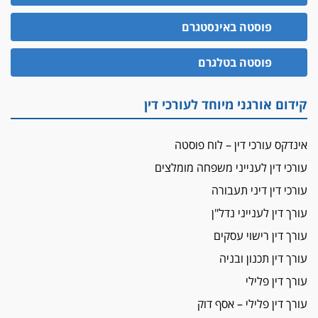
האופנוע חזר הביתה
פוסטה באינסטגרם
עו"ד גיל פרידמן והרפתקאות אופנוע השטח שלו
הזכות לטנף
פוסטה בטלגרם
זוכה עורך-דין שהשווה את ברק לסינוואר ואת
"הבמות של קפלן" לחמאס
קידום אורגני מיוחד לעורכי דין
מאסר לעורך הדין
מאסר בפועל לעו"ד מהצפון שהגיש תביעות
אינדקס עורכי דין – לוח פוסטה
פיקטיביות בשם פלסטינים
עורכי דין לענייני משפחה מומלצים
על המידתיות
ביה"ד המשמעתי ביטל השעיה לצמיתות של
עורכי דין דיני תעבורה
עורכת-דין שהביעה שמחה ב-7 באוקטובר
עורך דין לענייני נדל"ן
אשם
עורך דין רישוי עסקים
עו"ד הלל בבייב הורשע בהונאת עשרות לקוחות,
עורך דין תכנון ובניה
ההסדר: 7-9 שנות מאסר
עורך דין פלילי
דין ומקרקעין
עורך דין פלילי – אסף דוק
עורך דין ברמת השרון נחקר בחשד למרמה בעסקת
נדל"ן