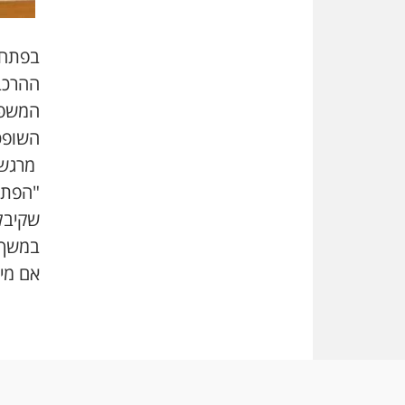
בפתח ה
ההרכב
המשפט
השופטי
מרגשים
"הפתע
שקיבל
במשך ה
אם מי