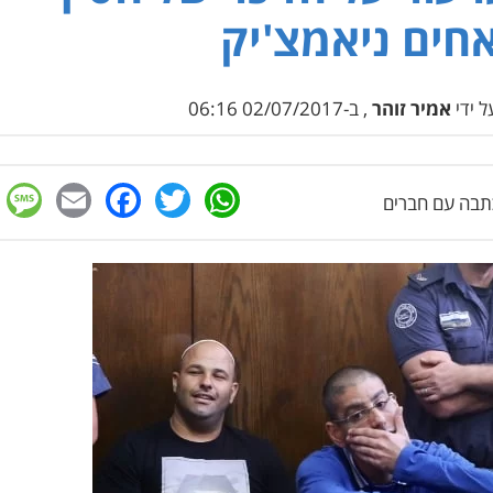
חים ניאמצ'יק
 ידי
אמיר זוהר
, ב-02/07/2017 06:16
e
cebook
mail
WhatsApp
Twitter
בה עם חברים