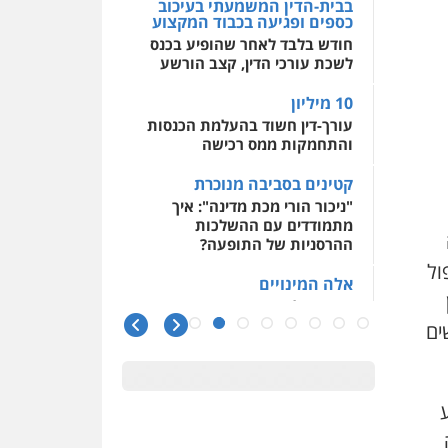
בבית-הדין המשמעתי בעיכוב
כספים ופגיעה בכבוד המקצוע
חודש בלבד לאחר שהופיע בכנס
לשכת עורכי הדין, קצב הורשע
10 מיליון
עורך-דין חשוד בהעלמת הכנסות
והתחמקות ממס רכישה
קטינים בסביבה מנוכרת
"ניכור הורי מכת מדינה": איך
מתמודדים עם ההשלכות
ההרסניות של התופעה?
ול
אלה המינויים
הוועדה לבחירת שופטים בחרה
26 שופטים ורשמים נוספים
ים
ראו הוזהרתם
הפרקליטות מקדמת הפללת
עורכי דין "קונסילייריז" בחוק
המאבק בארגוני פשיעה