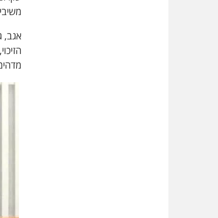
משיבים
אגב, ג
הזיכוי
מדהימ