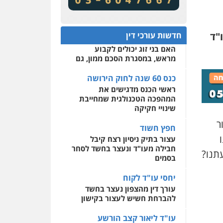
מע"מ ומוסדות ללא כוונת רווח
שירותים מקצועיים לעורכי
דין
כנס 60 שנה לחוק הירושה:
המתח שבין חוק יחסי ממון
0522508109
"ד
חדשות עורכי דין
לבין חוק הירושה
האם בני זוג יכולים לקבוע
אחסון אתרים
מראש, במסגרת הסכם ממון, גם
מהירות
הגנה
גיבוי
תמיכה
שירותים מקצועיים
לעורכי דין
כנס 60 שנה לחוק הירושה
ראשי הכנס מדגישים את
המהפכה הטכנולגית שמחייבת
מרכז התחלה חדשה
שינויי חקיקה
אסירים
עבירות מין
ר
שירותים מקצועיים לעורכי
חפץ חשוד
דין
עצור בתיק ניסיון רצח קיבל
חבילה מעו"ד ונעצר בחשד לסחר
0544500346
תנו?
בסמים
יחסי עו"ד לקוח
עורך דין מהצפון נעצר בחשד
להברחת חשיש לעצור בקישון
עו"ד ליאור קצב הורשע