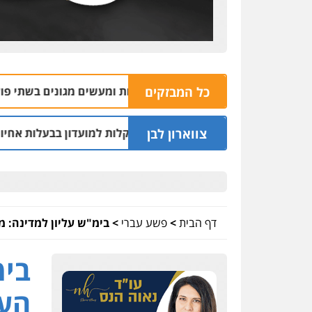
כל המבזקים
ליכין נאשם בהתעללות ומעשים מגונים בשתי פועלות מתאילנד
צווארון לבן
נחקרו בחשד למתן הקלות למועדון בבעלות אחיו של "הצל"
| 12:03
דף הבית
>
פשע עברי
>
בימ"ש עליון למדינה: מ
בימ
הער