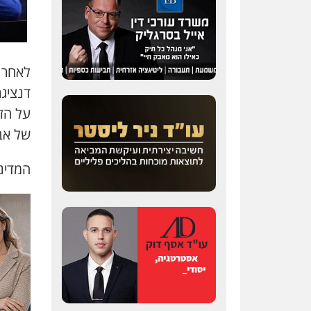
לאחר כ
דנציג
על הזי
של אבי
המדינה ב