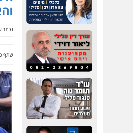
והא
נכתב על
שתף כת