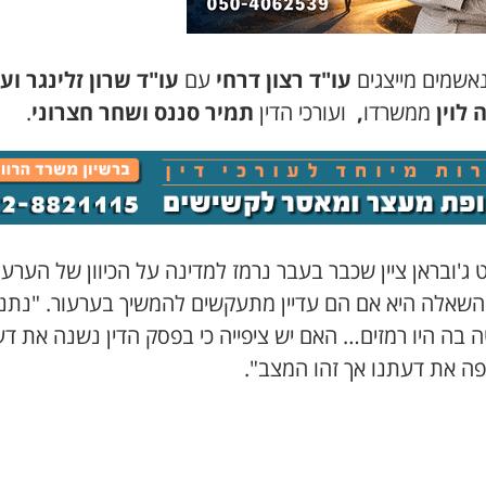
אשמים מייצגים
עו"ד רצון דרחי
עם
עו"ד שרון זלינגר ועו
 לוין
ממשרדו
,
ועורכי הדין
תמיר סננס ושחר חצרוני
.
ג'ובראן ציין שכבר בעבר נרמז למדינה על הכיוון של הערעו
והשאלה היא אם הם עדיין מתעקשים להמשיך בערעור. "נתנו
 בה היו רמזים… האם יש ציפייה כי בפסק הדין נשנה את דע
פה את דעתנו אך זהו המצב".