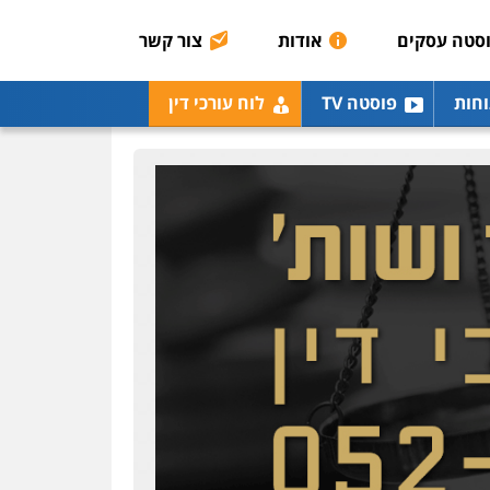
רונן הלל – מוניטין
מחיקת כתבות מגוגל
סטה עסקים
אודות
צור קשר
ודחיקת אזכורים שליליים
שירותים מקצועיים לעורכי
דין
וחות
פוסטה TV
לוח עורכי דין
0522508109
אחסון אתרים
מהירות
הגנה
גיבוי
תמיכה
שירותים מקצועיים
לעורכי דין
מרכז התחלה חדשה
אסירים
עבירות מין
שירותים מקצועיים לעורכי
דין
0544500346
מאיה בלום, עו"ס,
טיפול ושיקום
טיפול בהתמכרויות
שירותים מקצועיים לעורכי