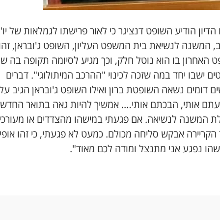
דיון הודיע השופט דנציגר כי לאור פרישתו לגמלאות של יו"
, המשנה לנשיאת בית המשפט העליון, השופט ג'ובראן, זהו
 האחרון בו הוא נוטל חלק, וכך מגיע לסיומה תקופה בה ש
ם ישבו יחד במה שזכה לכינוי "ההרכב המיתולוגי". דברים
 דומים נשאה השופטת ברון ואילו השופט ג'ובראן הגיב על 
תם אותי, הבכתם אותי…. אמשיך להיות גאה בתואר החדש
ת המשנה לנשיאה. אם פגעתי במישהו מהצדדים או מעורכי 
קריירה אבקש סליחה מכולם. כמעט לא פגעתי, כי זהו אופיי
שהו נפגע אני מתנצל ומודה לכם מאוד".