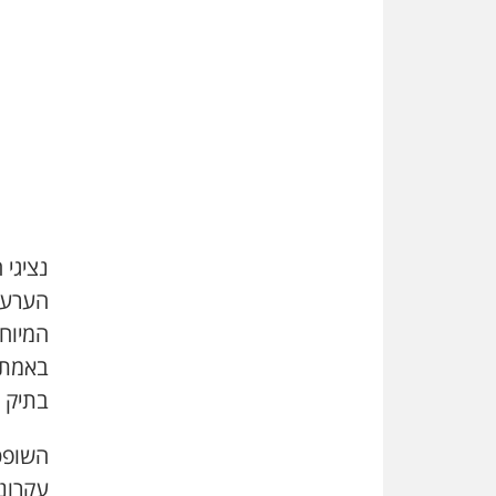
נציגי 
הערעו
המיוחס
באמת כ
בתיק ה
השופט
עקרונו