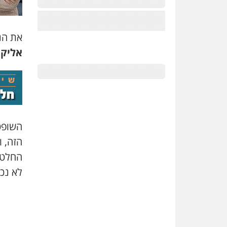
את הנ
אליקה
השופט 
הזה, 
החלטה
לא נכ