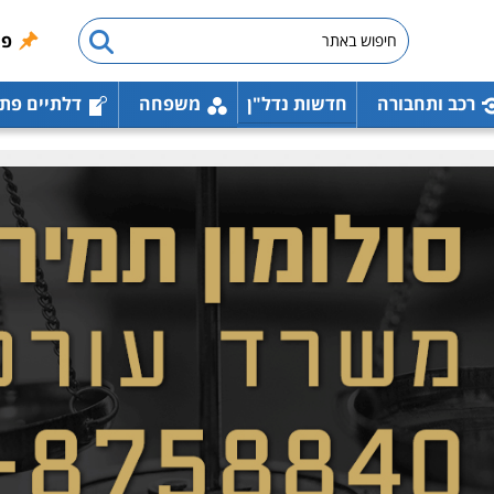
פו
רכב ותחבורה
חדשות נדל"ן
משפחה
דלתיים פת