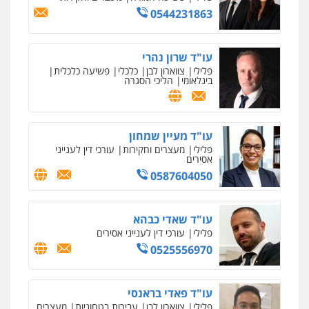
0544231863
עו"ד שרון נהרי
פלילי
צווארון לבן
כלכלי
פשיעה כלכלית
בינלאומי
הליכי הסגרה
עו"ד מעיין שמחון
פלילי
מעצרים וחקירות
עורכי דין לענייני
אסירים
0587604050
עו"ד שאדי כבהא
פלילי
עורכי דין לענייני אסירים
0525556970
עו"ד פאדי בראנסי
פלילי
צווארון לבן
עבירות בטחוניות
מעצרים