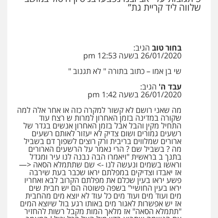
שלווה ליד קריית גת”
עו"ד אייל אביטל
פלילי
פשיעה חמורה
מעצרים וחקירות
בחור טוב
הגיב:
0544712201
26/01/2020 בשעה 12:53 pm
שי בן אמו – כתוב בתורה " לא תגנוב "
עבד ה'
הגיב:
עו"ד רונן בנדל
26/01/2020 בשעה 1:42 pm
משפט פלילי
פשיעה חמורה
פלילי
0524282442
מה שאני רושם לא קשור למקרה כזה או אחר אלה למה
שקורה במדינה בזמן האחרון למרות ש רצח עוד
התחיל מקין והבל אבל בזמן האחרון אנשים בגדר של
רשעים גמורים ושום צדיק לא יעזור לאותם רשעים
ארורים שמלווים בריבית ורק רוצים לשפוך דם בשביל
כבריאן, מזר – משרד עורכי דין
מה ? בשביל שם ? הרי נאמר על הרשעים הארורים
פלילי
מעצרים וחקירות
בתנך ב בראשית "ויאמרו הבה נבנה לנו עיר ומגדל
0543986802
וראשו בשמים ונעשה לנו -> שם שתתמלא הסאה <—
אז יאבדו וצדיקים במפלתם יראו שכבר בעת שירבה
פשע יראו בעין שכלם את מפלתם הקרוב לבא ואחריו
יראו בעין החושיי" בשפה פשוטה הם יש חבית שים
מנשה, אלמוג – עורכי דין
מים ועוד מים ועוד מים כל עוד לא יוצא מים מהחבית
אז יש אפשרות לאגור מים באותו רגע בול שיוצא המים
פלילי
עבירות תנועה
צווארון לבן
תעבורה
"תתמלא הסאה" אז מלאך המות מקבל רשות להחזיר
עורכי דין לענייני אסירים
מעצרים וחקירות