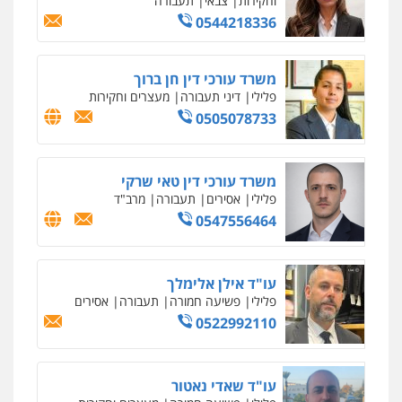
סלימאן אבו שעירה – משרד עורכי דין
פלילי
בטחוני
צבאי
נזיקין
0547780927
עו"ד אסף גונן
פלילי
פשע חמור
תעבורה
צבא
מעצרים
וחקירות
0542255161
גל דהן – משרד עורך דין פלילי
פלילי
פשיעה חמורה
סמים
מעצרים
וחקירות
0544723840
עו"ד ראוף נג'אר
פלילי
עורכי דין לענייני אסירים
מעצרים
סמים
רכוש
0548009246