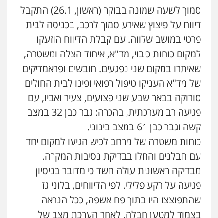
0509230800
סמוך לשעה שמונה בבוקר (ראשון, 26.1) התקבל
דיווח על פיצוץ שאירע סמוך לרכב, בכניסה לבית
גיל דביר – משרד עורכי דין
פרטי במושב שלווה. עם קבלת הדיווח הוזעקו
פלילי
פשיעה כלכלית
צווארון לבן
למקום כוחות כיבוי, מד"א, איחוד הצלה ומשטרה,
0506217771
שאיתרו במקום שני נפגעים. חובשים ופראמדיקים
של מד"א העניקו טיפול רפואי ופינו לבית החולים
סלימאן אבו שעירה – משרד עורכי דין
סורוקה בבאר שבע שני פצועים, צעיר ואביו, עם
פלילי
בטחוני
צבאי
נזיקין
פגיעה רב מערכתית, בהכרה: גבר כבן 32 במצב
0547780927
קשה וגבר כבן 61 במצב בינוני.
כוחות משטרה של מרחב לכיש הגיעו למקום יחד
עו"ד אסף גונן
עם חבלנים והחלו בבדיקת נסיבות המקרה.
פלילי
פשע חמור
תעבורה
צבא
מעצרים
וחקירות
מבדיקה ראשונית עולה חשד כי מדובר בניסיון
0542255161
פגיעה על רקע פלילי. לפי הדיווחים, בלוני גז
שהתפוצצו היו בתוך פח אשפה, ככל הנראה
גל דהן – משרד עורך דין פלילי
פלילי
פשיעה חמורה
סמים
מעצרים
בצמוד למטען חבלה. לאחר הערכת מצב של
וחקירות