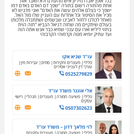
בכל אופן יאבדו מיליון איש מהעולם ולא תאבד אות
אחת מהתורה רשום בתורה "שפך דם האדם באדם דמו
0508824984
ישפך כי בצלם אלהים עשה את האדם" ואני מדגיש לא
מכיר את הסיפור וכל אחד/ת עם העניין שלו מול האל.
מאחל לכולנו לחזור לאבינו שבשמים ושתתגלה מלכותו
עו"ד תומר בנישתי
בעולם שיתקיים מה שחזה דניאל הנביא "חזה הוית
פלילי
מעצרים וחקירות
צווארון לבן
פשיעה
בחזוי ליליא וארו עם ענני שמיא כבר אנש אתה הוה
חמורה
ועד עתיק יומיא מטה וקדמוהי הקרבוהי
0546657865
עו"ד שגיא אקו
פלילי
מעצרים וחקירות
סמים
עבירות מין
עורכי דין לענייני אסירים
0525279829
אלי אונגר משרד עו"ד
פלילי
פשיעה חמורה
מעצרים
מנהלי
רישוי
עסקים
0507302623
לוי מלאך דדון – משרד עו"ד
פלילי
פשיעה חמורה
מעצרים וחקירות