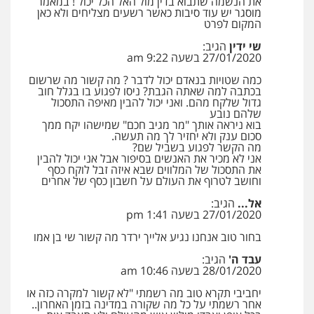
את הנשמה שתבוא בדין מול האל הכל יכול ! במאמר
0546470989
מוסגר יש עוד סיבות כאשר רשעים מצליחים ולא כאן
המקום לפרט
שי ידין
הגיב:
עו"ד אבי כהן
27/01/2020 בשעה 9:22 am
פלילי
פשיעה חמורה
קטינים
אלימות
סמים
עבירות מין
כמה שטויות בנאדם יכול לדבר ? מה קשור מה שרשום
0523647066
בכתבה למה שאתה הגבת? ניסו לפגוע בו בגלל חוב
גדול שלקח מהם. ואני יכול להבין מאיפה התסכול
שלהם נובע
בוא ניראה אותך "מר מגיב חכם" שמישהו יקח ממך
ויקי שמואל – משרד עו"ד
סכום ענק ולא יחזיר לך מה תעשה.
פלילי
משפט פלילי
מה הקשר לפגוע בשביל שם?
אני לא מכיר את האנשים בסיפור אבל אני יכול להבין
0528959600
את התסכול של המלווים שבא איזה זבל לוקח כסף
וחושב לטרוף את העולם על חשבון כסף של אחרים
אל...
הגיב:
קורל קרוז – עורך דין פלילי
27/01/2020 בשעה 1:41 pm
משפט פלילי
בחור טוב אנחנו נגיע אלייך ירדר מה קשור שי בן אמו
0545437431
עבד ה'
הגיב:
28/01/2020 בשעה 10:46 am
עו"ד עלי סעדי
יחביבי תקרא טוב מה רשמתי "לא קשור למקרה כזה או
פלילי
פשיעה חמורה
ליווי וייצוג בחקירות
אחר רשמתי על כל מה שקורה במדינה בזמן האחרון..
ומעצרים