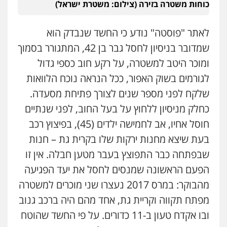
אסירים
כוחות משטרה בזירה (צילום: משטרת ישראל)
0505216700
לאתר "פוסטה" נודע כי החשד שנבדק הוא
אייל בן שושן, עורך דין פלילי
שמדובר בניסיון לחסל גבר בן 42, המתגורר בסמוך
פלילי
מעצרים וחקירות
פשיעה חמורה
נוער
רישום פלילי
ומוכר היטב למשטרה, על רקע חוב כספי גדול
0522763105
לגורמים בשוק האפור, ככל הנראה נוכח הלוואות
שלקח לפני מספר שנים לצורך פתיחת מסעדה.
עו"ד שלומי שרון
כחלק מניסיון ללחוץ על בעל החוב, לפני שנתיים
פלילי
צבאי
מעצרים וחקירות
חוסל אחיו, אב לחמישה ילדים (45), בפיצוץ רכב
0547342002
בעת שיצא מחנות ירקות שלו בקרית גת – חנות
שבפתחה כבר התפוצץ בעבר מטען חבלה. אין זו
עו"ד אלון קריטי
הפעם הראשונה שמנסים לחסל את יעד הפגיעה
פלילי
כלכלי
אלימות
סמים
מעצרים
מהבוקר: במרס 2017 נעצרו שני מוכרים למשטרה
0525544654
מפתח תקווה וקריית גת, אחד מהם היה ברכב גנוב
ובו אקדח טעון ב-11 כדורים. על פי החשד שהוטח
עו"ד זוהר ארבל
פלילי
פשיעה חמורה
מעצרים וחקירות