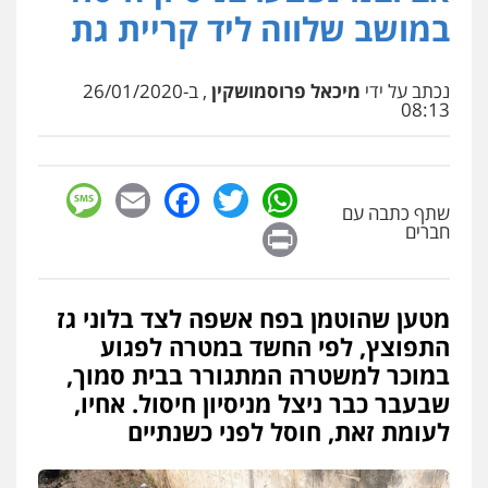
במושב שלווה ליד קריית גת
עו"ד שלומי שרון
פלילי
צבאי
מעצרים וחקירות
נכתב על ידי
מיכאל פרוסמושקין
, ב-26/01/2020
08:13
0547342002
sage
Facebook
Email
WhatsApp
Twitter
עו"ד אלון קריטי
שתף כתבה עם
פלילי
כלכלי
אלימות
סמים
מעצרים
Print
חברים
0525544654
עו"ד זוהר ארבל
מטען שהוטמן בפח אשפה לצד בלוני גז
פלילי
פשיעה חמורה
מעצרים וחקירות
התפוצץ, לפי החשד במטרה לפגוע
קטינים
במוכר למשטרה המתגורר בבית סמוך,
0538788878
שבעבר כבר ניצל מניסיון חיסול. אחיו,
לעומת זאת, חוסל לפני כשנתיים
עו"ד שלי גורביץ – לוי
משפט פלילי
פשיעה חמורה
מעצרים
וחקירות
צבאי
תעבורה