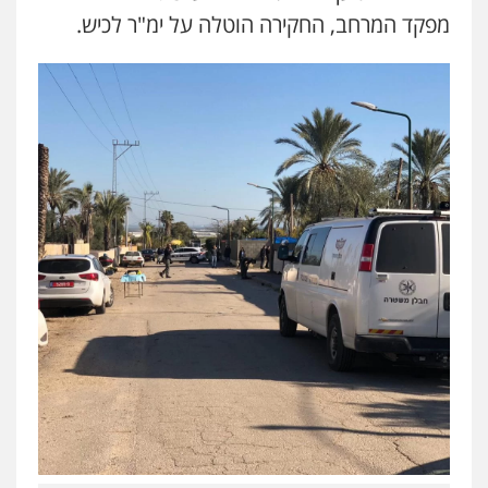
מפקד המרחב, החקירה הוטלה על ימ"ר לכיש.
0544723840
עו"ד ראוף נג'אר
פלילי
עורכי דין לענייני אסירים
מעצרים
סמים
רכוש
0548009246
עדי כרמלי – חברת עו"ד
פלילי
כלכלי
עורכי דין לענייני אסירים
0525060666
גיא זהבי משרד עורכי דין
פלילי
משפחה
503456449
עו"ד איהאב ג'לג'ולי
פלילי
מעצרים וחקירות
עורכי דין לענייני