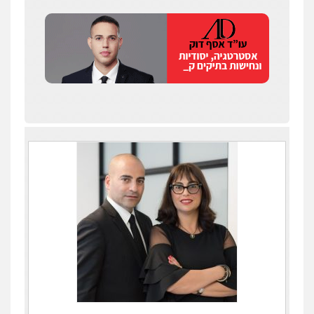
עדי כרמלי – חברת עו"ד
פלילי
כלכלי
עורכי דין לענייני אסירים
0525060666