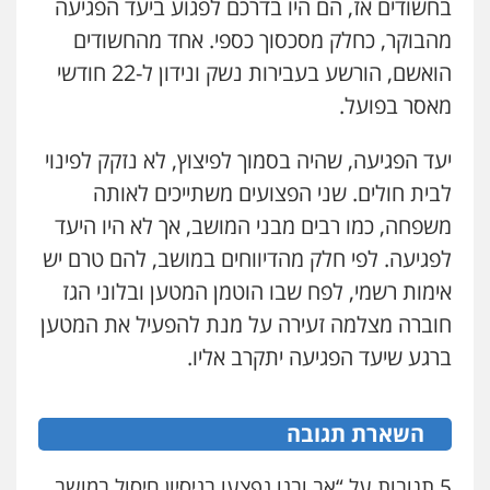
בחשודים אז, הם היו בדרכם לפגוע ביעד הפגיעה
קטינים
מהבוקר, כחלק מסכסוך כספי. אחד מהחשודים
0538788878
הואשם, הורשע בעבירות נשק ונידון ל-22 חודשי
מאסר בפועל.
יעד הפגיעה, שהיה בסמוך לפיצוץ, לא נזקק לפינוי
לבית חולים. שני הפצועים משתייכים לאותה
משפחה, כמו רבים מבני המושב, אך לא היו היעד
לפגיעה. לפי חלק מהדיווחים במושב, להם טרם יש
אימות רשמי, לפח שבו הוטמן המטען ובלוני הגז
חוברה מצלמה זעירה על מנת להפעיל את המטען
ברגע שיעד הפגיעה יתקרב אליו.
השארת תגובה
שני אלגרבלי – משרד עורכי דין
פלילי
עורכי דין לענייני אסירים
תעבורה
5 תגובות על “אב ובנו נפצעו בניסיון חיסול במושב
0507120031