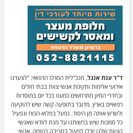
סלימאן אבו שעירה – משרד עורכי דין
פלילי
בטחוני
צבאי
נזיקין
0547780927
עו"ד אסף גונן
פלילי
פשע חמור
תעבורה
צבא
מעצרים
וחקירות
0542255161
ד"ר ענת אנגל
, מנכ"לית המרכז הרפואי: "לצערנו
גל דהן – משרד עורך דין פלילי
פלילי
פשיעה חמורה
סמים
מעצרים
אירועי אלימות ותקיפת אנשי צוות בבתי חולים
וחקירות
ובחדרי המיון מתרחשים כמעט בכל יום במוסדות
0544723840
רפואיים בארץ. מדובר בתופעה קשה שיש להוקיעה
עו"ד ראוף נג'אר
ולשרש אותה מן היסוד. נפעל במלוא הכוח ונפעיל
פלילי
עורכי דין לענייני אסירים
מעצרים
כל סמכות שיש ברשותנו על מנת לוודא שאנשי
סמים
רכוש
0548009246
הצוות שלנו יוכלו לפעול בסביבה בטוחה. אנשי