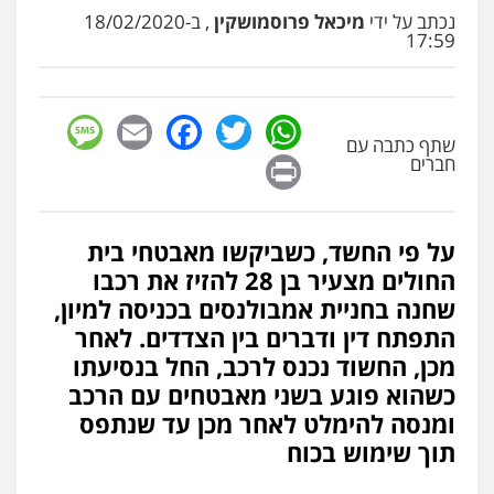
עו"ד שלומי שרון
נכתב על ידי
מיכאל פרוסמושקין
, ב-18/02/2020
17:59
פלילי
צבאי
מעצרים וחקירות
0547342002
sage
Facebook
Email
WhatsApp
Twitter
עו"ד אלון קריטי
שתף כתבה עם
Print
חברים
פלילי
כלכלי
אלימות
סמים
מעצרים
0525544654
על פי החשד, כשביקשו מאבטחי בית
עו"ד דפנה לביא
החולים מצעיר בן 28 להזיז את רכבו
משפחה
גישור
שחנה בחניית אמבולנסים בכניסה למיון,
0507206063
התפתח דין ודברים בין הצדדים. לאחר
מכן, החשוד נכנס לרכב, החל בנסיעתו
עו"ד זוהר ארבל
כשהוא פוגע בשני מאבטחים עם הרכב
פלילי
פשיעה חמורה
מעצרים וחקירות
ומנסה להימלט לאחר מכן עד שנתפס
קטינים
תוך שימוש בכוח
0538788878