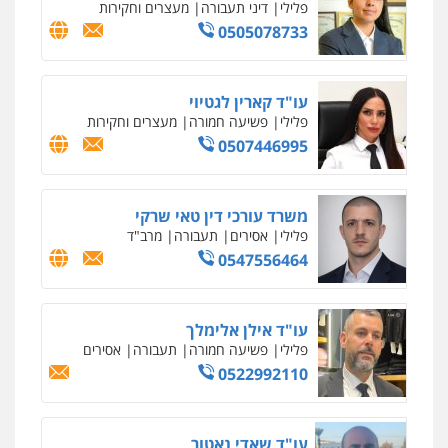
פלילי
פשע חמור
תעבורה
צבא
מעצרים
וחקירות
0542255161
גל דהן – משרד עורך דין פלילי
פלילי
פשיעה חמורה
סמים
מעצרים
וחקירות
0544723840
עו"ד ראוף נג'אר
פלילי
עורכי דין לענייני אסירים
מעצרים
סמים
רכוש
0548009246
דוד אפרים משרד עורכי דין
פלילי
צווארון לבן
מס הכנסה
מע"מ
0506209859