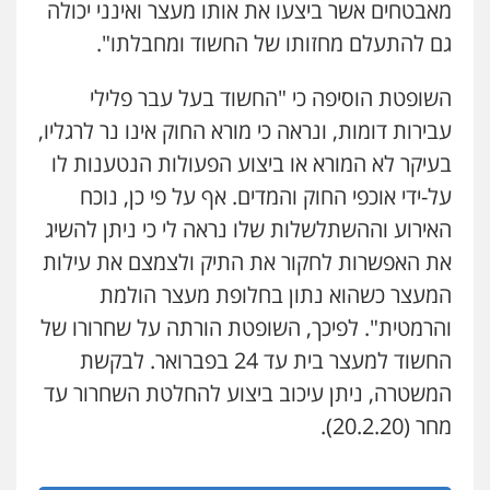
מאבטחים אשר ביצעו את אותו מעצר ואינני יכולה
גם להתעלם מחזותו של החשוד ומחבלתו".
עו"ד בועז קניג
פלילי
משפחה
כלכלי
צבאי
השופטת הוסיפה כי "החשוד בעל עבר פלילי
0507003001
עבירות דומות, ונראה כי מורא החוק אינו נר לרגליו,
בעיקר לא המורא או ביצוע הפעולות הנטענות לו
מנשה, אלמוג – עורכי דין
על-ידי אוכפי החוק והמדים. אף על פי כן, נוכח
פלילי
עבירות תנועה
צווארון לבן
תעבורה
עורכי דין לענייני אסירים
מעצרים וחקירות
האירוע וההשתלשלות שלו נראה לי כי ניתן להשיג
0546470989
את האפשרות לחקור את התיק ולצמצם את עילות
המעצר כשהוא נתון בחלופת מעצר הולמת
עו"ד אבי כהן
פלילי
פשיעה חמורה
קטינים
אלימות
והרמטית". לפיכך, השופטת הורתה על שחרורו של
סמים
עבירות מין
החשוד למעצר בית עד 24 בפברואר. לבקשת
0523647066
המשטרה, ניתן עיכוב ביצוע להחלטת השחרור עד
מחר (20.2.20).
ויקי שמואל – משרד עו"ד
פלילי
משפט פלילי
0528959600