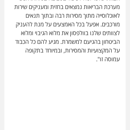
מערכת הבריאות נמצאים בחזית ומעניקים שירות
דוד אפרים משרד עורכי דין
לאוכלוסייה מתוך מסירות רבה ובתוך תנאים
פלילי
צווארון לבן
מס הכנסה
מע"מ
מורכבים. אפעל בכל האמצעים על מנת להעניק
0506209859
לצוותים שלנו בוולפסון את מלוא הגיבוי ומלוא
הביטחון בהגיעם למשמרת. מגיע להם כל הכבוד
עדי כרמלי – חברת עו"ד
על המקצועיות והמסירות, ובמיוחד בתקופה
פלילי
כלכלי
עורכי דין לענייני אסירים
עמוסה זו".
0525060666
גיא זהבי משרד עורכי דין
פלילי
משפחה
503456449
עו"ד איהאב ג'לג'ולי
פלילי
מעצרים וחקירות
עורכי דין לענייני
אסירים
0505216700