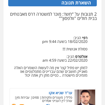
השארת תגובה
2 תגובות על “חשד: מוכר למשטרה דרס מאבטחים
קורל קרוז – עורך דין פלילי
בבית חולים "וולפסון"”
משפט פלילי
0545437431
רפי
הגיב:
עו"ד עלי סעדי
18/02/2020 בשעה 9:44 pm
פלילי
פשיעה חמורה
ליווי וייצוג בחקירות
ומעצרים
פסולת אנושית !!!
0508824984
אולטרס
הגיב:
22/02/2020 בשעה 4:59 am
עו"ד תומר בנישתי
למתן יש פתיל קצר אין מה לעשות השומרים האלה
פלילי
מעצרים וחקירות
צווארון לבן
פשיעה
מאנייק חושבים שהם עבריינים מתפלצפים ואז
חמורה
מזמינים מישטרה .. כפיים מתן רק אתה יכול
0546657865
עו"ד שגיא אקו
פלילי
מעצרים וחקירות
סמים
עבירות מין
עורכי דין לענייני אסירים