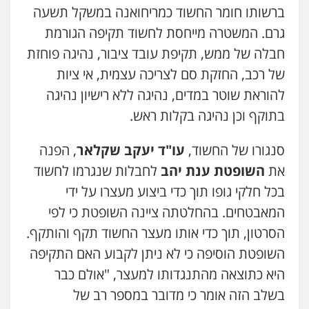
ברשותו חומר החשוד כמריחואנה במשקל תשעה
גרם. המשטרה מייחסת לחשוד תקיפה הגורמת
חבלה של ממש, תקיפת עובד ציבור, נהיגה פוחזת
של רכב, החזקת סם לצריכה עצמית, אי ציות
להוראת שוטר במדים, נהיגה ללא רישיון נהיגה
עו"ד אייל אביטל
בתוקף וכן נהיגה בקלות ראש.
פלילי
פשיעה חמורה
מעצרים וחקירות
0544712201
סנגורו של החשוד,
עו"ד יעקב שקלאר
, הפנה
את
השופטת ענת יהב
לחבלות שנגרמו לחשוד
עו"ד רונן בנדל
בכל חלקי גופו תוך כדי ביצוע מעצרו על ידי
משפט פלילי
פשיעה חמורה
פלילי
המאבטחים. בהחלטתה ציינה השופטת כי לפי
0524282442
הסרטון, תוך כדי אותו מעצר החשוד תקף והותקף.
השופטת הוסיפה כי לא ניתן לקבוע האם התקיפה
כבריאן, מזר – משרד עורכי דין
היא כתוצאה מהתנגדותו למעצר, "אולם כבר
פלילי
מעצרים וחקירות
בשלב הזה אומר כי מדובר במספר רב של
0543986802