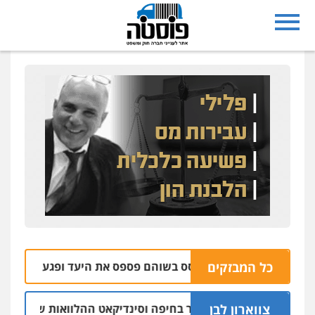
כל המבזקים
הבהרה: רימון רסס בשוהם פספס את היעד ופגע בבית של אזרח נור
צווארון לבן
 יו"ר ש"ס לשעבר בחיפה וסינדיקאט ההלוואות של משפחת הרינג