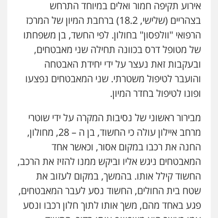
אירוע תקיפה חמור ואלים במיוחד התרחש
עו"ד אסף דוק
פלילי
עבירות מין
סמים והימורים
פשיעה
בצהריים (שלישי, 18.2) ברחבת המיון של המרכז
חמורה
חקירות ומעצרים
צווארון לבן והונאה
הרפואי "וולפסון" בחולון. לפי החשד, בן משפחתו
0526885006
של מטופל דרס בכוונה תחילה שני מאבטחים,
ובעקבות זאת נעצר על ידי יחידת האבטחה
עו"ד שלי גורביץ – לוי
משפט פלילי
פשיעה חמורה
מעצרים
והועבר לטיפול משטרתי. שני המאבטחים נפצעו
וחקירות
צבאי
תעבורה
ופונו לטיפול בחדר המיון.
0544218336
מבירור ראשוני של נסיבות המקרה על ידי שוטרי
משרד עורכי דין חן ברוך
מרחב איילון עולה כי החשוד, בן ה – 28, מחולון,
פלילי
דיני תעבורה
מעצרים וחקירות
0505078733
החנה את רכבו במקום אסור, וכאשר אחד
המאבטחים ניגש אליו וביקש ממנו להזיז את הרכב,
החשוד קילל אותו. בהמשך, במקום לעזוב את
עו"ד קארין לגטיוי
פלילי
פשיעה חמורה
מעצרים וחקירות
שטח בית החולים, החשוד נסע לעבר המאבטחים,
0507446995
פגע באחד מהם, משך אותו לתוך חלון רכבו ונסע