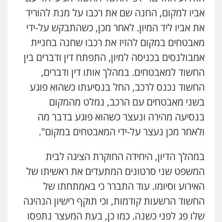
אביו למקום, החנה שם את רכבו על מנת להוריד
את אביו ליד המיון. לאחר מכן, כשהתבקש על-ידי
עו"ד זוהר ארבל
פלילי
פשיעה חמורה
מעצרים וחקירות
מאבטחים במקום להזיז את רכבו שחנה בחניית
קטינים
אמבולנסים בכניסה למיון, התפתח דין ודברים בין
0538788878
החשוד למאבטחים. במהלך אותו דין ודברים,
עו"ד אסף דוק
החשוד נכנס לרכב, החל בנסיעתו כשהוא פוגע
פלילי
עבירות מין
סמים והימורים
פשיעה
בשני מאבטחים עם הרכב, נמלט מהמקום
חמורה
חקירות ומעצרים
צווארון לבן והונאה
0526885006
בנסיעה מהירה ונעצר כשהוא פוגע בדבר מה
ולאחר מכן נעצר על-ידי המאבטחים במקום".
במהלך הדיון, היחידה החוקרת הציגה לבית
המשפט שני סרטונים המתעדים את ראשיתו של
האירוע וסיומו. עוד התברר כי באמתחתו של
החשוד הרשעות קודמות, וכי תוקף רישיון הנהיגה
שלו פג לפני כשנה. כמו כן, בעת המעצר נתפסו