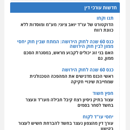
כוונת רווח
פלילי
פשיעה חמורה
זכויות אדם
חדשות עורכי דין
0527448141
כנס 60 שנה לחוק הירושה: המתח שבין חוק יחסי
מרכז התחלה חדשה
ממון לבין חוק הירושה
אסירים
עבירות מין
שירותים מקצועיים
לעורכי דין
האם בני זוג יכולים לקבוע מראש, במסגרת הסכם
חליל ביאדי – משרד עורכי דין
ממון, גם
0544500346
פלילי
דיני תעבורה
מעצרים וחקירות
פשיעה חמורה
אסירים
כנס 60 שנה לחוק הירושה
0509636895
מאיה בלום, עו"ס, טיפול ושיקום
ראשי הכנס מדגישים את המהפכה הטכנולגית
טיפול בהתמכרויות
שירותים מקצועיים
שמחייבת שינויי חקיקה
לעורכי דין
עו"ד איהאב זבידאת
0504062539
חפץ חשוד
פלילי
פשיעה חמורה
ארגוני פשע
עבירות
המתה
עבירות מין
עצור בתיק ניסיון רצח קיבל חבילה מעו"ד ונעצר
בחשד לסחר בסמים
0509930581
עו"ד ד"ר אבי שקד
עבירות כלכליות
הלבנת הון
חילוטים
יחסי עו"ד לקוח
עבירות פליליות
עורך דין מהצפון נעצר בחשד להברחת חשיש לעצור
עו"ד יפעת שוורץ סיל
0544385337
בקישון
פלילי
תעבורה
0523379525
עו"ד ליאור קצב הורשע בבית-הדין המשמעתי
איתי חקירות – שירותים לעורכי דין
בעיכוב כספים ופגיעה בכבוד המקצוע
חקירות פרטיות
חקירות כלכליות
חקירות
חודש בלבד לאחר שהופיע בכנס לשכת עורכי הדין,
אישות
איתורים
עו"ד אליה חן ברק
קצב הורשע