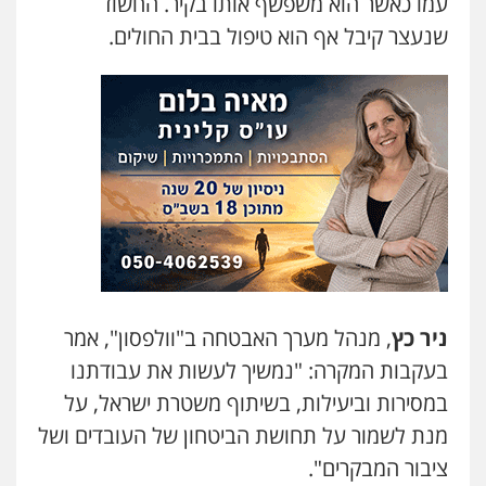
עמו כאשר הוא משפשף אותו בקיר. החשוד
שנעצר קיבל אף הוא טיפול בבית החולים.
משרד עורכי דין טאי שרקי
פלילי
אסירים
תעבורה
מרב"ד
0547556464
עו"ד אילן אלימלך
פלילי
פשיעה חמורה
תעבורה
אסירים
0522992110
עו"ד שאדי נאטור
פלילי
פשיעה חמורה
מעצרים וחקירות
0509230800
ניר כץ
, מנהל מערך האבטחה ב"וולפסון", אמר
בעקבות המקרה: "נמשיך לעשות את עבודתנו
במסירות וביעילות, בשיתוף משטרת ישראל, על
גיל דביר – משרד עורכי דין
פלילי
פשיעה כלכלית
צווארון לבן
מנת לשמור על תחושת הביטחון של העובדים ושל
0506217771
ציבור המבקרים".