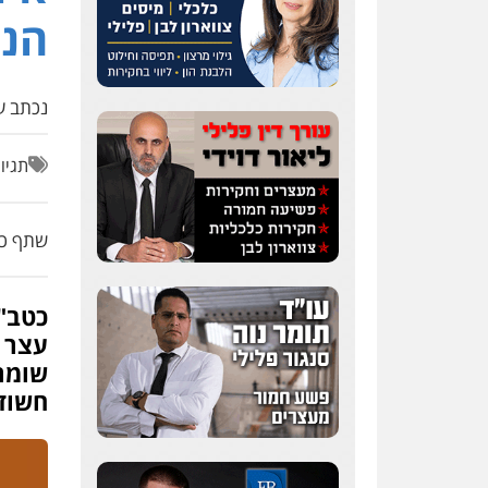
הנ
נכתב על
תגיו
שתף כת
כטב"
עצר 
שומר 
חשודי