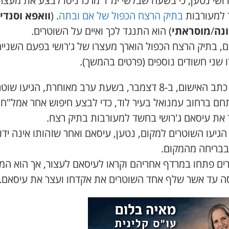
רושי נטען, כי בשעה שבלשי ימ"ר מרכז ניסו לבצע את מעצר
למעורבות
בתיק הרצח הכפול של אם ובתה
. (
וואפא וסנדי
נה
/
מוסראתי
) הוא התנגד לכך ואיים על השוטרים.
ם, בתיק הרצח הכפול הוארך מעצרו של ג'רושי בפעם השנייה
 שני חשודים נוספים (פרטים בהמשך).
על פי כתב האישום, ב-8 דצמבר, בשעת ערב מאוחרת, הגיעו שו
ם ברחוב עמנואל בעיר לוד, כדי לבצע חיפוש אחר אמל"ח, 
 את עיסאם ג'רושי בחשד למעורבות בתיק רצח.
גיעו השוטרים למקום, נטען, עיסאם ואחר שזהותו אינה ידו
בבריחה מהמקום.
ים פתחו במרדף אחריהם וקראו לעיסאם לעצור, אך הוא המ
ה עד אשר שלף אחד השוטרים את אקדחו ועצר את עיסאם.