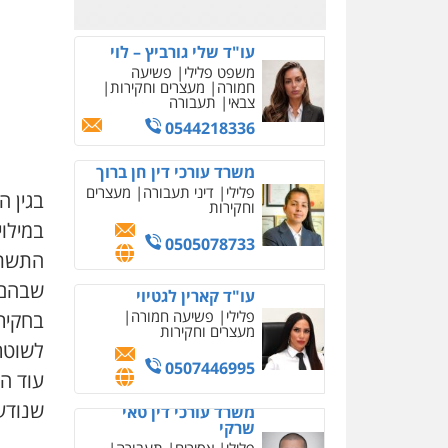
0526885006
עו"ד שלי גורביץ – לוי
משפט פלילי
פשיעה
חמורה
מעצרים וחקירות
צבאי
תעבורה
0544218336
משרד עורכי דין חן ברוך
פלילי
דיני תעבורה
מעצרים
בגין 
וחקירות
במילוי
0505078733
התשתי
שבהם 
עו"ד קארין לגטיוי
פלילי
פשיעה חמורה
בחקירת
מעצרים וחקירות
לשוטר
0507446995
עוד הו
שנודע 
משרד עורכי דין טאי
שרקי