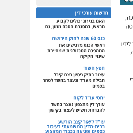
פלילי
אסירים
חקירות
כנס 60 שנה לחוק הירושה:
ומעצרים
סייבר
ניהול
המתח שבין חוק יחסי ממון
0522508109
משברים פליליים
חדשות עורכי דין
לבין חוק הירושה
ה,
האם בני זוג יכולים לקבוע
אחסון אתרים
0506355388
סה
מראש, במסגרת הסכם ממון, גם
מהירות
הגנה
גיבוי
תמיכה
שירותים מקצועיים
לעורכי דין
כנס 60 שנה לחוק הירושה
עו"ד דרוויש נאשף
ידיו
ראשי הכנס מדגישים את
פלילי
פשיעה חמורה
זכויות
אדם
המהפכה הטכנולגית שמחייבת
/
מרכז התחלה חדשה
שינויי חקיקה
0527448141
אסירים
עבירות מין
שירותים מקצועיים לעורכי
חפץ חשוד
דין
חליל ביאדי – משרד
עצור בתיק ניסיון רצח קיבל
עורכי דין
י
חבילה מעו"ד ונעצר בחשד לסחר
0544500346
פלילי
דיני תעבורה
מעצרים
בסמים
וחקירות
פשיעה חמורה
אסירים
יחסי עו"ד לקוח
0509636895
עורך דין מהצפון נעצר בחשד
להברחת חשיש לעצור בקישון
עו"ד איהאב זבידאת
פלילי
פשיעה חמורה
ארגוני
פשע
עבירות המתה
עו"ד ליאור קצב הורשע
עבירות מין
בבית-הדין המשמעתי בעיכוב
כספים ופגיעה בכבוד המקצוע