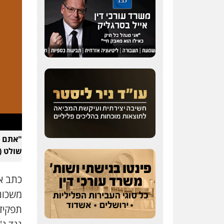
"אתם ל
שולט (
כתב א
משכונ
תפקידם ((15