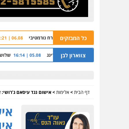
כל המבזקים
היעד ופגע בבית של אזרח נורמטיבי
בת ים: בן 51 נעצר בחשד לאונס בת 18 בבית מלון
06.08 | 22:21
ההלוואות של משפחת הרינג
צווארון לבן
שלושה שוטרים נחקר
05.08 | 16:14
דף הבית
>
אלימות
>
אישום נגד עיסאם ג'רושי:
איש
איו