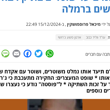
שים ברמלה
 ידי
מיכאל פרוסמושקין
, ב-15/12/2024 22:49
ת
עו"ד ווליד כבוב
ארגון פשע ג'רושי
e
cebook
mail
WhatsApp
Twitter
בה עם חברים
ם תיעד אותו נמלט משוטרים, ושוטר עם אקדח ש
אותו * שופט המעצרים: החקירה מתעכבת כי ג'רו
על זכות השתיקה * ל"פוסטה" נודע כי נעצרו שנ
ם נוספים