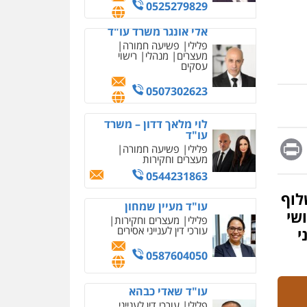
מחיקת כתבות מגוגל
0525279829
ודחיקת אזכורים שליליים
שירותים מקצועיים לעורכי
אלי אונגר משרד עו"ד
דין
פלילי
פשיעה חמורה
מעצרים
מנהלי
רישוי
0522508109
עסקים
אחסון אתרים
0507302623
מהירות
הגנה
גיבוי
תמיכה
שירותים מקצועיים
לוי מלאך דדון – משרד
לעורכי דין
עו"ד
Messag
Print
Fa
E
פלילי
פשיעה חמורה
מעצרים וחקירות
מרכז התחלה חדשה
0544231863
אסירים
עבירות מין
שירותים מקצועיים לעורכי
לוף
דין
עו"ד מעיין שמחון
שי
פלילי
מעצרים וחקירות
0544500346
עורכי דין לענייני אסירים
י
מאיה בלום, עו"ס,
0587604050
טיפול ושיקום
טיפול בהתמכרויות
שירותים מקצועיים לעורכי
איומים כתובים
עו"ד שאדי כבהא
דין
תושב סכנין חשוד ששלח הודעות
פלילי
עורכי דין לענייני