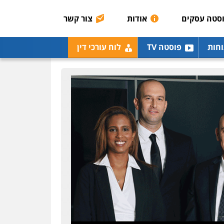
0507003001
סטה עסקים
אודות
צור קשר
מנשה, אלמוג – עורכי דין
וחות
פוסטה TV
לוח עורכי דין
פלילי
עבירות תנועה
צווארון לבן
תעבורה
עורכי
דין לענייני אסירים
מעצרים
וחקירות
0546470989
עו"ד אבי כהן
פלילי
פשיעה חמורה
קטינים
אלימות
סמים
עבירות מין
0523647066
ויקי שמואל – משרד עו"ד
פלילי
משפט פלילי
0528959600