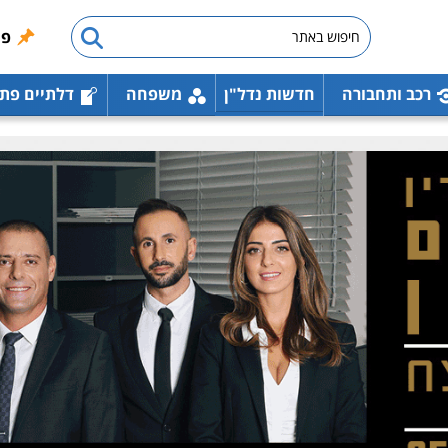
פו
רכב ותחבורה
חדשות נדל"ן
משפחה
דלתיים פת