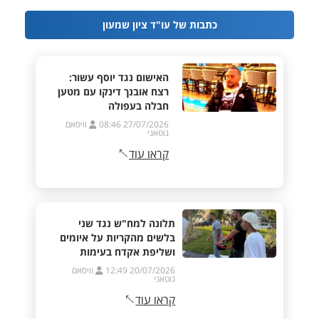
כתבות של עו"ד ציון שמעון
האישום נגד יוסף עשור:
רצח אובנך דינקו עם מטען
חבלה בעפולה
27/07/2026 08:46
וויסאם
גוטאני
קראו עוד
תלונה למח"ש נגד שני
בלשים מהקריות על איומים
ושליפת אקדח בעימות
20/07/2026 12:49
וויסאם
גוטאני
קראו עוד